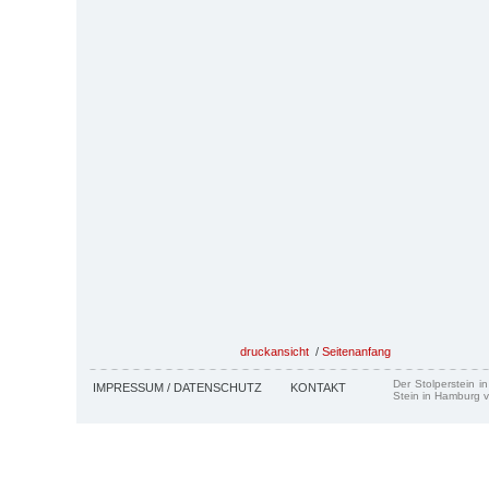
druckansicht
/
Seitenanfang
Der Stolperstein i
IMPRESSUM / DATENSCHUTZ
KONTAKT
Stein in Hamburg v