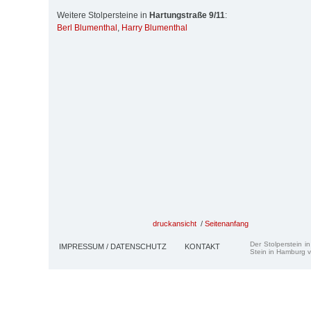
Weitere Stolpersteine in
Hartungstraße 9/11
:
Berl Blumenthal
,
Harry Blumenthal
druckansicht
/
Seitenanfang
Der Stolperstein i
IMPRESSUM / DATENSCHUTZ
KONTAKT
Stein in Hamburg v