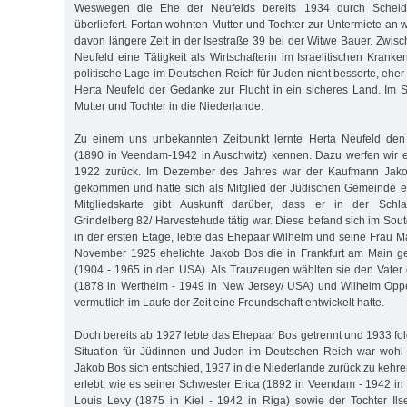
Weswegen die Ehe der Neufelds bereits 1934 durch Scheidu
überliefert. Fortan wohnten Mutter und Tochter zur Untermiete an
davon längere Zeit in der Isestraße 39 bei der Witwe Bauer. Zwis
Neufeld eine Tätigkeit als Wirtschafterin im Israelitischen Krank
politische Lage im Deutschen Reich für Juden nicht besserte, eher i
Herta Neufeld der Gedanke zur Flucht in ein sicheres Land. Im
Mutter und Tochter in die Niederlande.
Zu einem uns unbekannten Zeitpunkt lernte Herta Neufeld den
(1890 in Veendam-1942 in Auschwitz) kennen. Dazu werfen wir e
1922 zurück. Im Dezember des Jahres war der Kaufmann Jak
gekommen und hatte sich als Mitglied der Jüdischen Gemeinde e
Mitgliedskarte gibt Auskunft darüber, dass er in der Schla
Grindelberg 82/ Harvestehude tätig war. Diese befand sich im Sou
in der ersten Etage, lebte das Ehepaar Wilhelm und seine Frau 
November 1925 ehelichte Jakob Bos die in Frankfurt am Main ge
(1904 - 1965 in den USA). Als Trauzeugen wählten sie den Vater d
(1878 in Wertheim - 1949 in New Jersey/ USA) und Wilhelm Opp
vermutlich im Laufe der Zeit eine Freundschaft entwickelt hatte.
Doch bereits ab 1927 lebte das Ehepaar Bos getrennt und 1933 fol
Situation für Jüdinnen und Juden im Deutschen Reich war woh
Jakob Bos sich entschied, 1937 in die Niederlande zurück zu kehr
erlebt, wie es seiner Schwester Erica (1892 in Veendam - 1942 i
Louis Levy (1875 in Kiel - 1942 in Riga) sowie der Tochter Ils