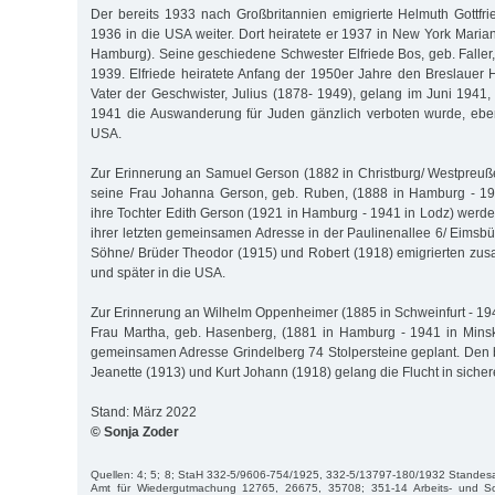
Der bereits 1933 nach Großbritannien emigrierte Helmuth Gottfrie
1936 in die USA weiter. Dort heiratete er 1937 in New York Maria
Hamburg). Seine geschiedene Schwester Elfriede Bos, geb. Faller
1939. Elfriede heiratete Anfang der 1950er Jahre den Breslauer
Vater der Geschwister, Julius (1878- 1949), gelang im Juni 1941,
1941 die Auswanderung für Juden gänzlich verboten wurde, ebenf
USA.
Zur Erinnerung an Samuel Gerson (1882 in Christburg/ Westpreuß
seine Frau Johanna Gerson, geb. Ruben, (1888 in Hamburg - 1
ihre Tochter Edith Gerson (1921 in Hamburg - 1941 in Lodz) werde
ihrer letzten gemeinsamen Adresse in der Paulinenallee 6/ Eimsbüt
Söhne/ Brüder Theodor (1915) und Robert (1918) emigrierten z
und später in die USA.
Zur Erinnerung an Wilhelm Oppenheimer (1885 in Schweinfurt - 194
Frau Martha, geb. Hasenberg, (1881 in Hamburg - 1941 in Minsk)
gemeinsamen Adresse Grindelberg 74 Stolpersteine geplant. Den
Jeanette (1913) und Kurt Johann (1918) gelang die Flucht in sicher
Stand: März 2022
© Sonja Zoder
Quellen: 4; 5; 8; StaH 332-5/9606-754/1925, 332-5/13797-180/1932 Standesa
Amt für Wiedergutmachung 12765, 26675, 35708; 351-14 Arbeits- und Soz