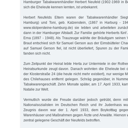
Hamburger Tabakwarenhändler Herbert Neufeld (1902-1969 in B
sich die Eheleute kennen lernten, ist unbekannt.
Herbert Neufelds Eltern waren der Tabakwarenhändler Sieg
Hamburg) und Toni, geb. Katzenstein, (1867 in Harburg - 194
www.stolpersteine-hamburg.de) sie lebten und arbeiteten zunäc
dann in der Hamburger Altstadt. Zur Familie gehörte Herberts fünf
Erna (1897 - 1948). Als Trauzeuge wählte der Bräutigam seinen V
Braut entschied sich für Samuel Gerson aus der Eimsbütteler Ch
auf Samuel Gerson fiel, ist nicht überliefert, Spuren zu der Fam
fanden sich nicht.
Zum Zeitpunkt der Heirat lebte Herta zur Untermiete in der Rot
Heiratsurkunde zeugt davon. Danach wohnten die Eheleute bei d
der Klosterstraße 24 (die heute nicht mehr existiert), nur wenige 
des Chilehauses entfernt gelegen. Schräg gegenüber, in Numme
Tabakwarengeschäft. Zehn Monate später, am 17. April 1933, kam
Natalie zur Welt.
Vermutlich wurde die Freude darüber jedoch getrübt, denn mitt
Nationalsozialisten im Deutschen Reich und ihr Judenhass wur
Zeugnis davon war der 1. April 1933, dem Boykotttag gegen
Warenhäuser und Maßnahmen gegen Ärzte und Anwälte. Hiervon wa
zentral gelegene Geschäft der Neufelds betroffen.