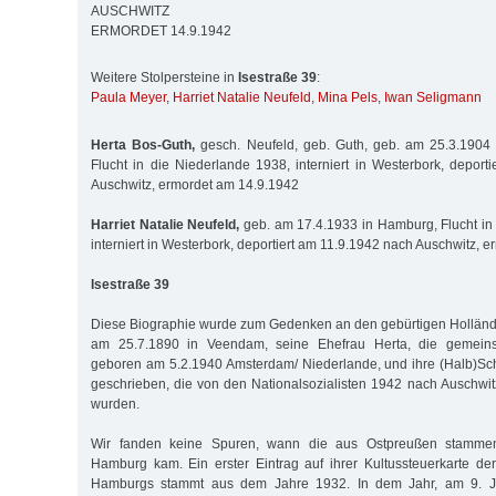
AUSCHWITZ
ERMORDET 14.9.1942
Weitere Stolpersteine in
Isestraße 39
:
Paula Meyer
,
Harriet Natalie Neufeld
,
Mina Pels
,
Iwan Seligmann
Herta Bos-Guth,
gesch. Neufeld, geb. Guth, geb. am 25.3.1904 
Flucht in die Niederlande 1938, interniert in Westerbork, deport
Auschwitz, ermordet am 14.9.1942
Harriet Natalie Neufeld,
geb. am 17.4.1933 in Hamburg, Flucht in
interniert in Westerbork, deportiert am 11.9.1942 nach Auschwitz, 
Isestraße 39
Diese Biographie wurde zum Gedenken an den gebürtigen Holländ
am 25.7.1890 in Veendam, seine Ehefrau Herta, die gemein
geboren am 5.2.1940 Amsterdam/ Niederlande, und ihre (Halb)Sch
geschrieben, die von den Nationalsozialisten 1942 nach Auschwitz
wurden.
Wir fanden keine Spuren, wann die aus Ostpreußen stamme
Hamburg kam. Ein erster Eintrag auf ihrer Kultussteuerkarte d
Hamburgs stammt aus dem Jahre 1932. In dem Jahr, am 9. Jun