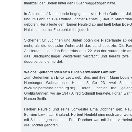
finanziell den Boden unter den Füßen weggezogen hatte.
In Amsterdam/ Niederlande begegneten sich Herta Guth und Jako
und im Februar 1940 wurde Tochter Renate (1940 in Amsterdam
geboren. Herta legte den Namen Neufeld ab und hieß fortan Bos-Gu
Natalie aus erster Ehe behielt ihn jedoch.
Sicherheit für Jüdinnen und Juden boten die Niederlande ab d
mehr, als die deutsche Wehrmacht das Land besetzte. Die Fami
Amsterdam in der Jan Bernardusstraat 22. Von dort wurden sie a
das Durchgangslager Westerbork verbracht und bereits zwei
deportiert und ermordet.
Welche Spuren fanden sich zu den erwähnten Familien:
Zum Gedenken an Erica Levy, geb. Bos, und ihrem Mann Louis wu
Hamburger Wohnadresse Heider Straße 23 zwei Stolperst
www.stolpersteine-hamburg.de). Deren Tochter Ilse gel
Großbritannien, wo sie 1947 Alfred Schmidt heiratete. Fortan wäh
Namen Smith.
Herbert Neufeld und seine Schwester Erna Dobriner, geb. Neuf
Bolivien bzw. nach England. Herbert Neufeld ging noch zwei weite
mit Scheidungen endeten. Erna Dobriner war mit Julius verheira
drei Töchter geboren.