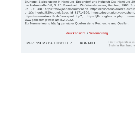
Brunotte: Stolpersteine in Hamburg- Eppendorf und Hoheluft-Ost, Hamburg 20
der Hallerstraße 6/8, S. 26; Baumbach: Wo Wurzeln waren, Hamburg 1993, S. 
26, 27; URL: https://www.joodsmonument.nl/, https://collections.arolsen-arch
p=1&s=hertha%20neufeld&doc_id=81714199, https://deportation.yadvashem.
https://www.online-ofb.de/famreport.php?, https://jfhh.org/suche.php, www
www.geni.com jeweils am 8.2.2022.
Zur Nummerierung häufig genutzter Quellen siehe Recherche und Quellen.
druckansicht
/
Seitenanfang
Der Stolperstein i
IMPRESSUM / DATENSCHUTZ
KONTAKT
Stein in Hamburg v