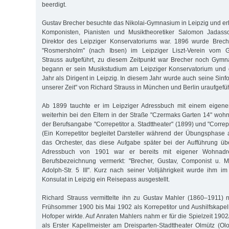
beerdigt.
Gustav Brecher besuchte das Nikolai-Gymnasium in Leipzig und erh
Komponisten, Pianisten und Musiktheoretiker Salomon Jadass
Direktor des Leipziger Konservatoriums war. 1896 wurde Brech
"Rosmersholm" (nach Ibsen) im Leipziger Liszt-Verein vom Ga
Strauss aufgeführt, zu diesem Zeitpunkt war Brecher noch Gymna
begann er sein Musikstudium am Leipziger Konservatorium und d
Jahr als Dirigent in Leipzig. In diesem Jahr wurde auch seine Sin
unserer Zeit" von Richard Strauss in München und Berlin uraufgefüh
Ab 1899 tauchte er im Leipziger Adressbuch mit einem eigene
weiterhin bei den Eltern in der Straße "Czermaks Garten 14" wohn
der Berufsangabe "Correpetitor a. Stadttheater" (1899) und "Correpe
(Ein Korrepetitor begleitet Darsteller während der Übungsphase a
das Orchester, das diese Aufgabe später bei der Aufführung üb
Adressbuch von 1901 war er bereits mit eigener Wohnadr
Berufsbezeichnung vermerkt: "Brecher, Gustav, Componist u. Musi
Adolph-Str. 5 III". Kurz nach seiner Volljährigkeit wurde ihm im
Konsulat in Leipzig ein Reisepass ausgestellt.
Richard Strauss vermittelte ihn zu Gustav Mahler (1860–1911)
Frühsommer 1900 bis Mai 1902 als Korrepetitor und Aushilfskapel
Hofoper wirkte. Auf Anraten Mahlers nahm er für die Spielzeit 19
als Erster Kapellmeister am Dreisparten-Stadttheater Olmütz (