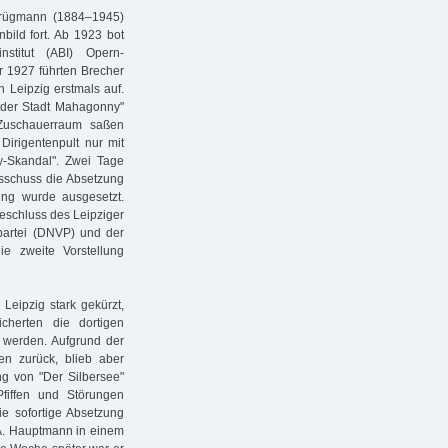
Brügmann (1884–1945)
bild fort. Ab 1923 bot
stitut (ABI) Opern-
 1927 führten Brecher
 Leipzig erstmals auf.
l der Stadt Mahagonny"
m Zuschauerraum saßen
Dirigentenpult nur mit
-Skandal". Zwei Tage
usschuss die Absetzung
ung wurde ausgesetzt.
eschluss des Leipziger
partei (DNVP) und der
e zweite Vorstellung
 Leipzig stark gekürzt,
cherten die dortigen
 werden. Aufgrund der
n zurück, blieb aber
g von "Der Silbersee"
fiffen und Störungen
ie sofortige Absetzung
 A. Hauptmann in einem