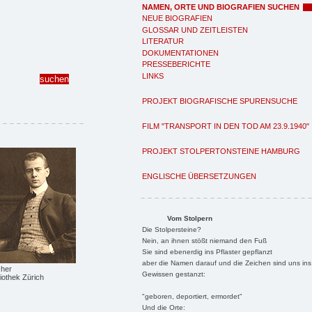
NAMEN, ORTE UND BIOGRAFIEN SUCHEN
NEUE BIOGRAFIEN
GLOSSAR UND ZEITLEISTEN
LITERATUR
DOKUMENTATIONEN
PRESSEBERICHTE
LINKS
PROJEKT BIOGRAFISCHE SPURENSUCHE
FILM "TRANSPORT IN DEN TOD AM 23.9.1940"
PROJEKT STOLPERTONSTEINE HAMBURG
ENGLISCHE ÜBERSETZUNGEN
Vom Stolpern
Die Stolpersteine?
Nein, an ihnen stößt niemand den Fuß
Sie sind ebenerdig ins Pflaster gepflanzt
aber die Namen darauf und die Zeichen sind uns ins
cher
Gewissen gestanzt:
liothek Zürich
"geboren, deportiert, ermordet"
Und die Orte: