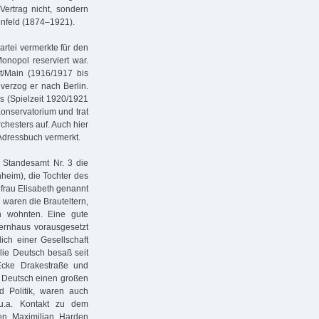
ertrag nicht, sondern
enfeld (1874–1921).
rtei vermerkte für den
onopol reserviert war.
t/Main (1916/1917 bis
 verzog er nach Berlin.
s (Spielzeit 1920/1921
Konservatorium und trat
chesters auf. Auch hier
 Adressbuch vermerkt.
 Standesamt Nr. 3 die
nheim), die Tochter des
frau Elisabeth genannt
 waren die Brauteltern,
h wohnten. Eine gute
ernhaus vorausgesetzt
ich einer Gesellschaft
lie Deutsch besaß seit
(Ecke Drakestraße und
i Deutsch einen großen
d Politik, waren auch
 u.a. Kontakt zu dem
en Maximilian Harden