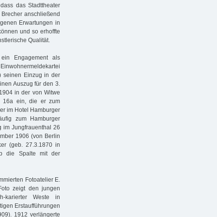
dass das Stadttheater
, Brecher anschließend
iegenen Erwartungen in
können und so erhoffte
tlerische Qualität.
r ein Engagement als
inwohnermeldekartei
 seinen Einzug in der
inen Auszug für den 3.
 1904 in der von Witwe
 16a ein, die er zum
g er im Hotel Hamburger
ßläufig zum Hamburger
 im Jungfrauenthal 26
tember 1906 (von Berlin
er (geb. 27.3.1870 in
b die Spalte mit der
mmierten Fotoatelier E.
Foto zeigt den jungen
-karierter Weste in
rtigen Erstaufführungen
909). 1912 verlängerte