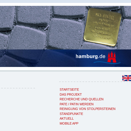
STARTSEITE
DAS PROJEKT
RECHERCHE UND QUELLEN
PATE / PATIN WERDEN
REINIGUNG VON STOLPERSTEINEN
STANDPUNKTE
AKTUELL
MOBILE APP