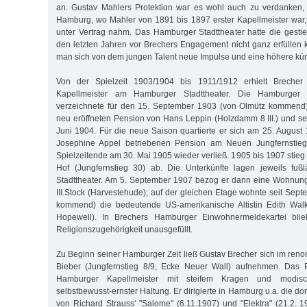
an. Gustav Mahlers Protektion war es wohl auch zu verdanken, 
Hamburg, wo Mahler von 1891 bis 1897 erster Kapellmeister war
unter Vertrag nahm. Das Hamburger Stadttheater hatte die gest
den letzten Jahren vor Brechers Engagement nicht ganz erfüllen 
man sich von dem jungen Talent neue Impulse und eine höhere küns
Von der Spielzeit 1903/1904 bis 1911/1912 erhielt Breche
Kapellmeister am Hamburger Stadttheater. Die Hamburger E
verzeichnete für den 15. September 1903 (von Olmütz kommend)
neu eröffneten Pension von Hans Leppin (Holzdamm 8 III.) und se
Juni 1904. Für die neue Saison quartierte er sich am 25. August
Josephine Appel betriebenen Pension am Neuen Jungfernstieg
Spielzeitende am 30. Mai 1905 wieder verließ. 1905 bis 1907 stie
Hof (Jungfernstieg 30) ab. Die Unterkünfte lagen jeweils fu
Stadttheater. Am 5. September 1907 bezog er dann eine Wohnung
III.Stock (Harvestehude); auf der gleichen Etage wohnte seit Sep
kommend) die bedeutende US-amerikanische Altistin Edith Walk
Hopewell). In Brechers Hamburger Einwohnermeldekartei blie
Religionszugehörigkeit unausgefüllt.
Zu Beginn seiner Hamburger Zeit ließ Gustav Brecher sich im reno
Bieber (Jungfernstieg 8/9, Ecke Neuer Wall) aufnehmen. Das 
Hamburger Kapellmeister mit steifem Kragen und modisch
selbstbewusst-ernster Haltung. Er dirigierte in Hamburg u.a. die do
von Richard Strauss‘ "Salome" (6.11.1907) und "Elektra" (21.2. 1