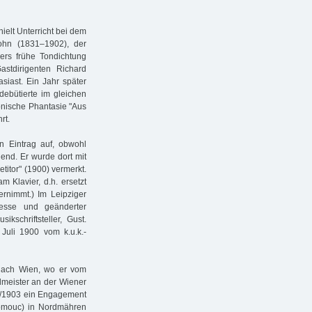
ielt Unterricht bei dem
ohn (1831–1902), der
ers frühe Tondichtung
stdirigenten Richard
siast. Ein Jahr später
ebütierte im gleichen
fonische Phantasie "Aus
rt.
n Eintrag auf, obwohl
end. Er wurde dort mit
titor" (1900) vermerkt.
m Klavier, d.h. ersetzt
ernimmt.) Im Leipziger
esse und geänderter
kschriftsteller, Gust.
 Juli 1900 vom k.u.k.-
 nach Wien, wo er vom
lmeister an der Wiener
02/1903 ein Engagement
Olomouc) in Nordmähren