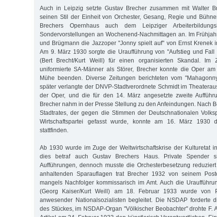
Auch in Leipzig setzte Gustav Brecher zusammen mit Walter 
seinen Stil der Einheit von Orchester, Gesang, Regie und Bühnen
Brechers Opernhaus auch dem Leipziger Arbeiterbildungsin
Sondervorstellungen an Wochenend-Nachmittagen an. Im Frühjahr
und Brügmann die Jazzoper "Jonny spielt auf" von Ernst Krenek in
Am 9. März 1930 sorgte die Uraufführung von "Aufstieg und Fal
(Bert Brecht/Kurt Weill) für einen organisierten Skandal. I
uniformierte SA-Männer als Störer, Brecher konnte die Oper am 
Mühe beenden. Diverse Zeitungen berichteten vom "Mahagonny
später verlangte der DNVP-Stadtverordnete Schmidt im Theatera
der Oper, und die für den 14. März angesetzte zweite Aufführ
Brecher nahm in der Presse Stellung zu den Anfeindungen. Nach B
Stadtrates, der gegen die Stimmen der Deutschnationalen Volks
Wirtschaftspartei gefasst wurde, konnte am 16. März 1930 di
stattfinden.
Ab 1930 wurde im Zuge der Weltwirtschaftskrise der Kulturetat in
dies betraf auch Gustav Brechers Haus. Private Spender si
Aufführungen, dennoch musste die Orchesterbesetzung reduziert
anhaltenden Sparauflagen trat Brecher 1932 von seinem Poste
mangels Nachfolger kommissarisch im Amt. Auch die Uraufführun
(Georg Kaiser/Kurt Weill) am 18. Februar 1933 wurde von P
anwesender Nationalsozialisten begleitet. Die NSDAP forderte d
des Stückes, im NSDAP-Organ "Völkischer Beobachter" drohte F.