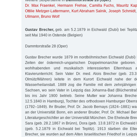
Weitere Stolpersteine in
Dammtorstraße 28 (Oper)
:
Dr. Max Fraenkel
,
Hermann Frehse
,
Camilla Fuchs
,
Mauritz Kap
Ottilie Metzger-Lattermann
,
Kurt Abraham Salnik
,
Joseph Schmidt
Ullmann
,
Bruno Wolf
Gustav Brecher,
geb. am 5.2.1879 in Eichwald (Dubí) bei Teplitz 
seit Mai 1940 in Ostende (Belgien)
Dammtorstraße 28 (Oper)
Gustav Brecher wurde 1879 im nordböhmischen Eichwald (Dubí) be
Zeiten der österreich-ungarischen Doppelmonarchie gebore
wohlhabenden und musikalisch interessierten Elternhaus a
Klavierunterricht. Sein Vater Dr. med. Alois Brecher (geb. 23.
Olmütz/Mähren) leitete in dem Kurort Eichwald nahe der d
Wasserheilanstalt. 1889 zog die Familie mit dem zehnjährige
Sachsen, wo sein Vater in Leipzig das Johanna-Bad (Blücherstra
bis ins Jahr 1900 betrieb. Seine Mutter war Johanna Brecher
12.5.1840 in Hamburg), Tochter des orthodoxen Hamburger Oberr
(1792–1849). Ihr Bruder, Prof. Dr. Jacob Bernays (1824–1881) war
an der Universität Bonn, ein anderer Bruder, Prof. Dr. Michael B
Literaturgeschichtler an der Universität München. Die Eheleute Brec
Sara (geb. 28.2.1867 in Brünn), Dora (geb. 13.8.1872 in Eichwald 
(geb. 5.2.1879 in Eichwald bei Teplitz). 1913 starben die Elt
Brecher, sie wurden auf dem Alten Israelitischen Friedhof in Leipzi