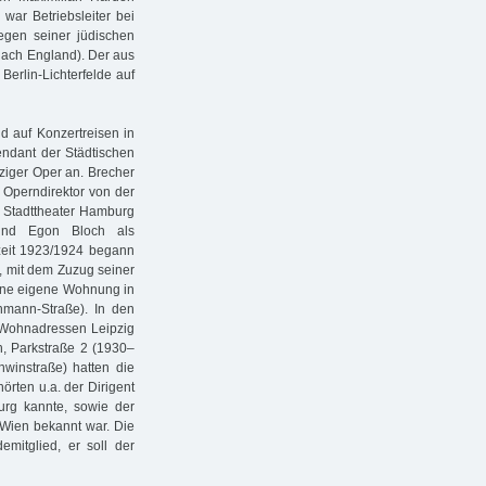
war Betriebsleiter bei
egen seiner jüdischen
 nach England). Der aus
erlin-Lichterfelde auf
nd auf Konzertreisen in
ndant der Städtischen
pziger Oper an. Brecher
 Operndirektor von der
m Stadttheater Hamburg
 und Egon Bloch als
lzeit 1923/1924 begann
5, mit dem Zuzug seiner
eine eigene Wohnung in
ehmann-Straße). In den
n Wohnadressen Leipzig
h, Parkstraße 2 (1930–
hwinstraße) hatten die
rten u.a. der Dirigent
rg kannte, sowie der
 Wien bekannt war. Die
mitglied, er soll der