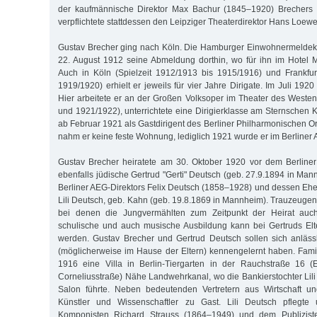
der kaufmännische Direktor Max Bachur (1845–1920) Brechers V
verpflichtete stattdessen den Leipziger Theaterdirektor Hans Loew
Gustav Brecher ging nach Köln. Die Hamburger Einwohnermeldeka
22. August 1912 seine Abmeldung dorthin, wo für ihn im Hotel M
Auch in Köln (Spielzeit 1912/1913 bis 1915/1916) und Frankfur
1919/1920) erhielt er jeweils für vier Jahre Dirigate. Im Juli 1920
Hier arbeitete er an der Großen Volksoper im Theater des Westen
und 1921/1922), unterrichtete eine Dirigierklasse am Sternschen 
ab Februar 1921 als Gastdirigent des Berliner Philharmonischen Or
nahm er keine feste Wohnung, lediglich 1921 wurde er im Berliner
Gustav Brecher heiratete am 30. Oktober 1920 vor dem Berliner
ebenfalls jüdische Gertrud "Gerti" Deutsch (geb. 27.9.1894 in Man
Berliner AEG-Direktors Felix Deutsch (1858–1928) und dessen Ehe
Lili Deutsch, geb. Kahn (geb. 19.8.1869 in Mannheim). Trauzeugen
bei denen die Jungvermählten zum Zeitpunkt der Heirat auc
schulische und auch musische Ausbildung kann bei Gertruds Elt
werden. Gustav Brecher und Gertrud Deutsch sollen sich anlässl
(möglicherweise im Hause der Eltern) kennengelernt haben. Fami
1916 eine Villa in Berlin-Tiergarten in der Rauchstraße 16 
Corneliusstraße) Nähe Landwehrkanal, wo die Bankierstochter Lil
Salon führte. Neben bedeutenden Vertretern aus Wirtschaft un
Künstler und Wissenschaftler zu Gast. Lili Deutsch pflegte
Komponisten Richard Strauss (1864–1949) und dem Publizist