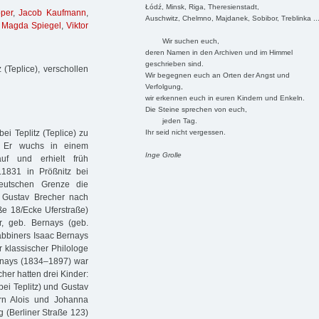
Łódź, Minsk, Riga, Theresienstadt,
per
,
Jacob Kaufmann
,
Auschwitz, Chelmno, Majdanek, Sobibor, Treblinka ..
,
Magda Spiegel
,
Viktor
Wir suchen euch,
deren Namen in den Archiven und im Himmel
geschrieben sind.
(Teplice), verschollen
Wir begegnen euch an Orten der Angst und
Verfolgung,
wir erkennen euch in euren Kindern und Enkeln.
Die Steine sprechen von euch,
jeden Tag.
Ihr seid nicht vergessen.
i Teplitz (Teplice) zu
n. Er wuchs in einem
Inge Grolle
uf und erhielt früh
3.1831 in Prößnitz bei
eutschen Grenze die
n Gustav Brecher nach
ße 18/Ecke Uferstraße)
, geb. Bernays (geb.
abbiners Isaac Bernays
 klassischer Philologe
ernays (1834–1897) war
her hatten drei Kinder:
bei Teplitz) und Gustav
ern Alois und Johanna
g (Berliner Straße 123)