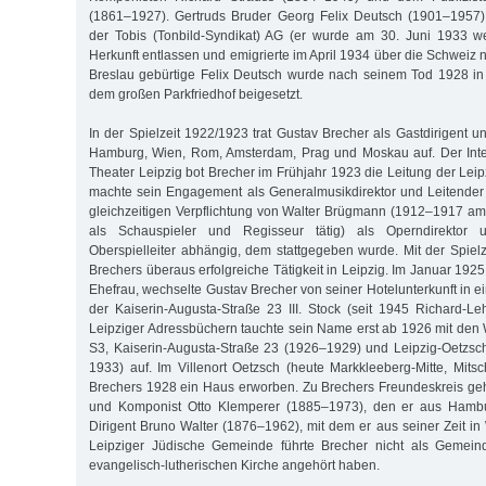
(1861–1927). Gertruds Bruder Georg Felix Deutsch (1901–1957) 
der Tobis (Tonbild-Syndikat) AG (er wurde am 30. Juni 1933 w
Herkunft entlassen und emigrierte im April 1934 über die Schweiz
Breslau gebürtige Felix Deutsch wurde nach seinem Tod 1928 in B
dem großen Parkfriedhof beigesetzt.
In der Spielzeit 1922/1923 trat Gustav Brecher als Gastdirigent u
Hamburg, Wien, Rom, Amsterdam, Prag und Moskau auf. Der Inte
Theater Leipzig bot Brecher im Frühjahr 1923 die Leitung der Lei
machte sein Engagement als Generalmusikdirektor und Leitender
gleichzeitigen Verpflichtung von Walter Brügmann (1912–1917 a
als Schauspieler und Regisseur tätig) als Operndirektor
Oberspielleiter abhängig, dem stattgegeben wurde. Mit der Spie
Brechers überaus erfolgreiche Tätigkeit in Leipzig. Im Januar 192
Ehefrau, wechselte Gustav Brecher von seiner Hotelunterkunft in 
der Kaiserin-Augusta-Straße 23 III. Stock (seit 1945 Richard-L
Leipziger Adressbüchern tauchte sein Name erst ab 1926 mit de
S3, Kaiserin-Augusta-Straße 23 (1926–1929) und Leipzig-Oetzsc
1933) auf. Im Villenort Oetzsch (heute Markkleeberg-Mitte, Mitsc
Brechers 1928 ein Haus erworben. Zu Brechers Freundeskreis gehö
und Komponist Otto Klemperer (1885–1973), den er aus Hambu
Dirigent Bruno Walter (1876–1962), mit dem er aus seiner Zeit in
Leipziger Jüdische Gemeinde führte Brecher nicht als Gemeinde
evangelisch-lutherischen Kirche angehört haben.