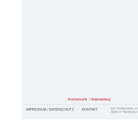
druckansicht
/
Seitenanfang
Der Stolperstein i
IMPRESSUM / DATENSCHUTZ
KONTAKT
Stein in Hamburg v