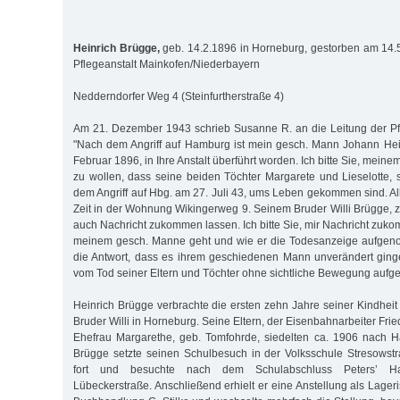
Heinrich Brügge,
geb. 14.2.1896 in Horneburg, gestorben am 14.5
Pflegeanstalt Mainkofen/Niederbayern
Nedderndorfer Weg 4 (Steinfurtherstraße 4)
Am 21. Dezember 1943 schrieb Susanne R. an die Leitung der Pf
"Nach dem Angriff auf Hamburg ist mein gesch. Mann Johann Hei
Februar 1896, in Ihre Anstalt überführt worden. Ich bitte Sie, mein
zu wollen, dass seine beiden Töchter Margarete und Lieselotte, s
dem Angriff auf Hbg. am 27. Juli 43, ums Leben gekommen sind. Al
Zeit in der Wohnung Wikingerweg 9. Seinem Bruder Willi Brügge, z.
auch Nachricht zukommen lassen. Ich bitte Sie, mir Nachricht zuk
meinem gesch. Manne geht und wie er die Todesanzeige aufgenom
die Antwort, dass es ihrem geschiedenen Mann unverändert ging
vom Tod seiner Eltern und Töchter ohne sichtliche Bewegung au
Heinrich Brügge verbrachte die ersten zehn Jahre seiner Kindhe
Bruder Willi in Horneburg. Seine Eltern, der Eisenbahnarbeiter Fri
Ehefrau Margarethe, geb. Tomfohrde, siedelten ca. 1906 nach H
Brügge setzte seinen Schulbesuch in der Volksschule Stresowst
fort und besuchte nach dem Schulabschluss Peters’ Ha
Lübeckerstraße. Anschließend er­hielt er eine Anstellung als Lageri