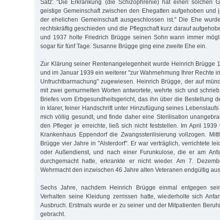
Satz: "Die Erkrankung (die Schizophrenie) hat einen solchen G
geistige Gemeinschaft zwischen den Ehegatten aufgehoben und j
der ehelichen Gemeinschaft ausgeschlossen ist." Die Ehe wur
rechtskräftig geschieden und die Pflegschaft kurz darauf aufgeho
und 1937 holte Friedrich Brügge seinen Sohn wann immer mögli
sogar für fünf Tage. Susanne Brügge ging eine zweite Ehe ein.
Zur Klärung seiner Rentenangelegenheit wurde Heinrich Brügge 1
und im Januar 1939 ein weiterer "zur Wahrnehmung Ihrer Rechte 
Unfruchtbarmachung" zugewiesen. Heinrich Brügge, der auf mündl
mit zwei gemurmelten Worten antwortete, wehrte sich und schrieb
Briefes vom Erbgesundheitsgericht, das ihn über die Bestellung de
in klarer, feiner Handschrift unter Hinzufügung seines Lebenslaufs
mich völlig gesundt, und finde daher eine Sterilisation unangebr
den Pfleger je erreichte, ließ sich nicht feststellen. Im April 19
Krankenhaus Eppendorf die Zwangssterilisierung vollzogen. Mittl
Brügge vier Jahre in "Alsterdorf". Er war verträglich, verrichtete le
oder Außendienst, und nach einer Furunkulose, die er am Anfa
durchgemacht hatte, erkrankte er nicht wieder. Am 7. Dezemb
Wehrmacht den inzwischen 46 Jahre alten Veteranen endgültig aus
Sechs Jahre, nachdem Heinrich Brügge einmal entgegen sei
Verhalten seine Kleidung zerrissen hatte, wiederholte sich Anfa
Ausbruch. Erst­mals wurde er zu seiner und der Mitpatienten Beru
gebracht.