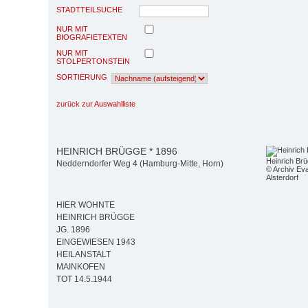
STADTTEILSUCHE
NUR MIT
BIOGRAFIETEXTEN
NUR MIT
STOLPERTONSTEIN
SORTIERUNG
zurück zur Auswahlliste
HEINRICH BRÜGGE * 1896
Heinrich Br
Nedderndorfer Weg 4 (Hamburg-Mitte, Horn)
© Archiv Eva
Alsterdorf
HIER WOHNTE
HEINRICH BRÜGGE
JG. 1896
EINGEWIESEN 1943
HEILANSTALT
MAINKOFEN
TOT 14.5.1944