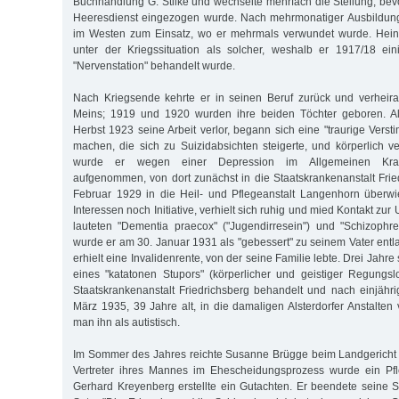
Buchhandlung G. Stilke und wech­selte mehrfach die Stellung, be
Heeresdienst eingezogen wurde. Nach mehrmonatiger Ausbildung
im Westen zum Einsatz, wo er mehrmals verwundet wurde. Heinr
unter der Kriegssituation als solcher, weshalb er 1917/18 ei
"Nervenstation" behandelt wurde.
Nach Kriegsende kehrte er in seinen Beruf zurück und verheira
Meins; 1919 und 1920 wurden ihre beiden Töchter geboren. Al
Herbst 1923 seine Arbeit verlor, begann sich eine "traurige Vers
machen, die sich zu Suizidabsichten steigerte, und körperlich ve
wurde er wegen einer Depression im Allgemeinen Kra
aufgenommen, von dort zunächst in die Staatskrankenanstalt Fri
Februar 1929 in die Heil- und Pflegeanstalt Langenhorn überwi
Interessen noch Initiative, verhielt sich ruhig und mied Kontakt zu
lauteten "Dementia praecox" ("Jugendirresein") und "Schizophr
wurde er am 30. Januar 1931 als "gebessert" zu seinem Vater entl
erhielt eine Invalidenrente, von der seine Familie lebte. Drei Jahr
eines "katatonen Stupors" (körperlicher und geistiger Regungslo
Staatskrankenanstalt Friedrichsberg behandelt und nach einjähr
März 1935, 39 Jahre alt, in die damaligen Alsterdorfer Anstalten 
man ihn als autistisch.
Im Sommer des Jahres reichte Susanne Brügge beim Landgericht 
Vertreter ihres Mannes im Ehescheidungsprozess wurde ein Pfle
Gerhard Kreyenberg erstellte ein Gutachten. Er beendete seine