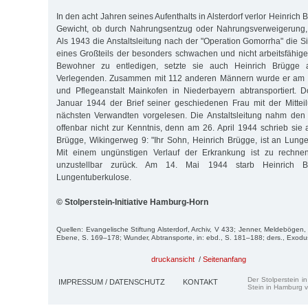
In den acht Jahren seines Aufenthalts in Alsterdorf verlor Heinric
Gewicht, ob durch Nahrungsentzug oder Nahrungsverweigerung, l
Als 1943 die Anstaltsleitung nach der "Operation Gomorrha" die Si
eines Großteils der besonders schwachen und nicht arbeitsfähi
Bewohner zu entledigen, setzte sie auch Heinrich Brügge 
Verlegenden. Zusammen mit 112 anderen Män­nern wurde er am 10
und Pflegeanstalt Mainkofen in Niederbayern abtransportiert. 
Januar 1944 der Brief seiner geschiedenen Frau mit der Mittei
nächsten Verwandten vorgelesen. Die Anstaltsleitung nahm den 
offenbar nicht zur Kenntnis, denn am 26. April 1944 schrieb sie 
Brügge, Wikingerweg 9: "Ihr Sohn, Heinrich Brügge, ist an Lunge
Mit einem ungünstigen Verlauf der Erkrankung ist zu rechnen
unzustellbar zurück. Am 14. Mai 1944 starb Heinrich B
Lungentuberkulose.
© Stolperstein-Initiative Hamburg-Horn
Quellen: Evangelische Stiftung Alsterdorf, Archiv, V 433; Jenner, Meldebögen
Ebene, S. 169–178; Wunder, Abtransporte, in: ebd., S. 181–188; ders., Exodu
druckansicht
/
Seitenanfang
Der Stolperstein i
IMPRESSUM / DATENSCHUTZ
KONTAKT
Stein in Hamburg v