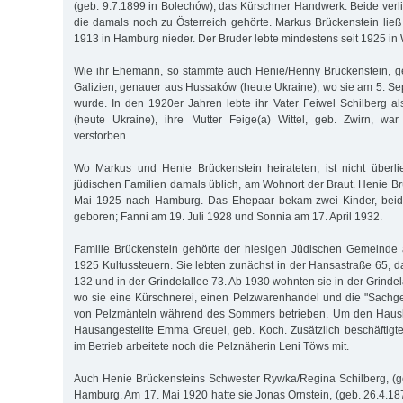
(geb. 9.7.1899 in Bolechów), das Kürschner Handwerk. Beide verli
die damals noch zu Österreich gehörte. Markus Brückenstein lie
1913 in Hamburg nieder. Der Bruder lebte mindestens seit 1925 in 
Wie ihr Ehemann, so stammte auch Henie/Henny Brückenstein, g
Galizien, genauer aus Hussaków (heute Ukraine), wo sie am 5. 
wurde. In den 1920er Jahren lebte ihr Vater Feiwel Schilberg 
(heute Ukraine), ihre Mutter Feige(a) Wittel, geb. Zwirn, wa
verstorben.
Wo Markus und Henie Brückenstein heirateten, ist nicht überliefe
jüdischen Familien damals üblich, am Wohnort der Braut. Henie Br
Mai 1925 nach Hamburg. Das Ehepaar bekam zwei Kinder, bei
geboren; Fanni am 19. Juli 1928 und Sonnia am 17. April 1932.
Familie Brückenstein gehörte der hiesigen Jüdischen Gemeinde a
1925 Kultussteuern. Sie lebten zunächst in der Hansastraße 65, d
132 und in der Grindelallee 73. Ab 1930 wohnten sie in der Grindel
wo sie eine Kürschnerei, einen Pelzwarenhandel und die "Sachg
von Pelzmänteln während des Sommers betrieben. Um den Haush
Hausangestellte Emma Greuel, geb. Koch. Zusätzlich beschäftigten
im Betrieb arbeitete noch die Pelznäherin Leni Töws mit.
Auch Henie Brückensteins Schwester Rywka/Regina Schilberg, (ge
Hamburg. Am 17. Mai 1920 hatte sie Jonas Ornstein, (geb. 26.4.18