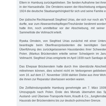
Eltern in Hamburg zurückgeblieben. Sie fanden Aufnahme bei ihre
in der Hansastraße. Die Ornsteins waren der Abschiebung entgan
1924 die deutsche Staatsangehörigkeit für sich und seine Familie e
Der jüdische Rechtsanwalt Siegfried Urias, der sich nur noch als
durfte, war zum Abwesenheitspfleger/Treuhänder bestimmt worde
hatte ihm, noch unmittelbar vor der Abschiebung, mit seiner U
Sammelliste die Vollmacht erteilt.
Rywka Ornstein, von Siegfried Urias zunächst mit einer Unterv
beantragte beim Oberfinanzpräsidenten die benötigten Ge
Überführung des zurückgelassenen Hausstandes ihrer Schweste
Polen. (Markus Brückenstein erteilte seiner Schwägerin im Jan
Vollmacht. Siegfried Urias emigrierte im April 1939 nach Santiago d
Das Ehepaar Brückenstein hatte durch ihre überstürzte Abschie
mitnehmen können, dies scheint nicht im Verborgenen geblieben
vom 16. auf dem 17. November 1938 stahlen Diebe aus ihrer Woh
die ihnen zur Reparatur überlassen worden waren.
Die Zollfahndungsstelle Hamburg genehmigte am 7. März 1939
Umzugsguts nach Polen. Ende des Monats übernahm das Spe
Ausland- und Übersee-Transporte Keim, Krauth & Co., Jungfernstie
Hausrats der Brückensteins bis zur deutsch-polnischen Grenze.