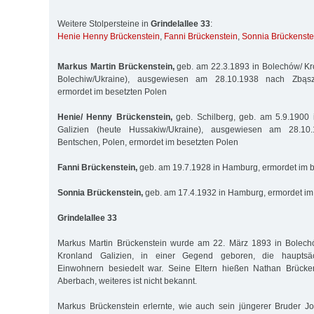
Weitere Stolpersteine in
Grindelallee 33
:
Henie Henny Brückenstein
,
Fanni Brückenstein
,
Sonnia Brückenste
Markus Martin Brückenstein,
geb. am 22.3.1893 in Bolechów/ Kr
Bolechiw/Ukraine), ausgewiesen am 28.10.1938 nach Zbąszy
ermordet im besetzten Polen
Henie/ Henny Brückenstein,
geb. Schilberg, geb. am 5.9.1900
Galizien (heute Hussakiw/Ukraine), ausgewiesen am 28.10
Bentschen, Polen, ermordet im besetzten Polen
Fanni Brückenstein,
geb. am 19.7.1928 in Hamburg, ermordet im b
Sonnia Brückenstein,
geb. am 17.4.1932 in Hamburg, ermordet im
Grindelallee 33
Markus Martin Brückenstein wurde am 22. März 1893 in Bolech
Kronland Galizien, in einer Gegend geboren, die hauptsäc
Einwohnern besiedelt war. Seine Eltern hießen Nathan Brücke
Aberbach, weiteres ist nicht bekannt.
Markus Brückenstein erlernte, wie auch sein jüngerer Bruder Jo