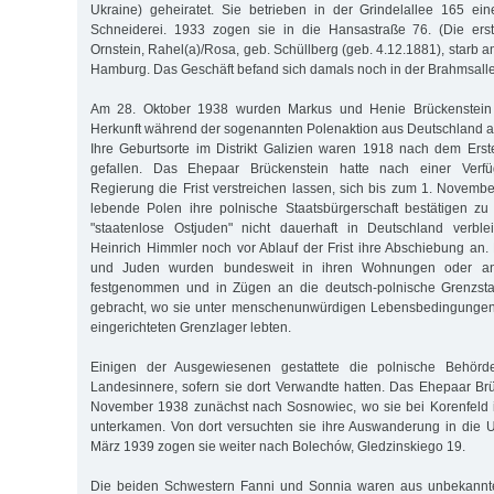
Ukraine) geheiratet. Sie betrieben in der Grindelallee 165 
Schneiderei. 1933 zogen sie in die Hansastraße 76. (Die ers
Ornstein, Rahel(a)/Rosa, geb. Schüllberg (geb. 4.12.1881), starb
Hamburg. Das Geschäft befand sich damals noch in der Brahmsalle
Am 28. Oktober 1938 wurden Markus und Henie Brückenstein 
Herkunft während der sogenannten Polenaktion aus Deutschland 
Ihre Geburtsorte im Distrikt Galizien waren 1918 nach dem Ers
gefallen. Das Ehepaar Brückenstein hatte nach einer Verf
Regierung die Frist verstreichen lassen, sich bis zum 1. Novemb
lebende Polen ihre polnische Staatsbürgerschaft bestätigen zu
"staatenlose Ostjuden" nicht dauerhaft in Deutschland verbl
Heinrich Himmler noch vor Ablauf der Frist ihre Abschiebung an
und Juden wurden bundesweit in ihren Wohnungen oder an i
festgenommen und in Zügen an die deutsch-polnische Grenzsta
gebracht, wo sie unter menschenunwürdigen Lebensbedingungen 
eingerichteten Grenzlager lebten.
Einigen der Ausgewiesenen gestattete die polnische Behörde
Landesinnere, sofern sie dort Verwandte hatten. Das Ehepaar Br
November 1938 zunächst nach Sosnowiec, wo sie bei Korenfeld i
unterkamen. Von dort versuchten sie ihre Auswanderung in die 
März 1939 zogen sie weiter nach Bolechów, Gledzinskiego 19.
Die beiden Schwestern Fanni und Sonnia waren aus unbekannt