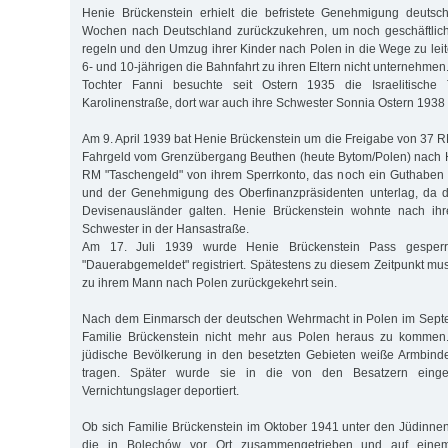
Henie Brückenstein erhielt die befristete Genehmigung deutsc
Wochen nach Deutschland zurückzukehren, um noch geschäftlic
regeln und den Umzug ihrer Kinder nach Polen in die Wege zu leit
6- und 10-jährigen die Bahnfahrt zu ihren Eltern nicht unternehmen
Tochter Fanni besuchte seit Ostern 1935 die Israelitische 
Karolinenstraße, dort war auch ihre Schwester Sonnia Ostern 1938
Am 9. April 1939 bat Henie Brückenstein um die Freigabe von 37 R
Fahrgeld vom Grenzübergang Beuthen (heute Bytom/Polen) nach
RM "Taschengeld" von ihrem Sperrkonto, das noch ein Guthaben
und der Genehmigung des Oberfinanzpräsidenten unterlag, da 
Devisenausländer galten. Henie Brückenstein wohnte nach ihr
Schwester in der Hansastraße.
Am 17. Juli 1939 wurde Henie Brückenstein Pass gesperrt 
"Dauerabgemeldet" registriert. Spätestens zu diesem Zeitpunkt mus
zu ihrem Mann nach Polen zurückgekehrt sein.
Nach dem Einmarsch der deutschen Wehrmacht in Polen im Sept
Familie Brückenstein nicht mehr aus Polen heraus zu kommen
jüdische Bevölkerung in den besetzten Gebieten weiße Armbind
tragen. Später wurde sie in die von den Besatzern einger
Vernichtungslager deportiert.
Ob sich Familie Brückenstein im Oktober 1941 unter den Jüdinn
die in Bolechów vor Ort zusammengetrieben und auf eine