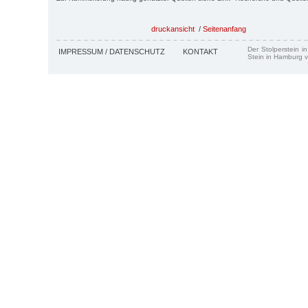
druckansicht
/
Seitenanfang
Der Stolperstein i
IMPRESSUM / DATENSCHUTZ
KONTAKT
Stein in Hamburg v