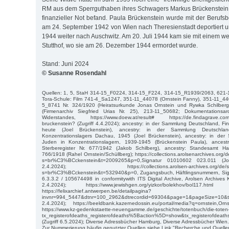
RM aus dem Sperrguthaben ihres Schwagers Markus Brückenstein er
finanzieller Not befand. Paula Brückenstein wurde mit der Berufs
am 24. September 1942 von Wien nach Theresienstadt deportiert u
1944 weiter nach Auschwitz. Am 20. Juli 1944 kam sie mit einem we
Stutthof, wo sie am 26. Dezember 1944 ermordet wurde.
Stand: Juni 2024
© Susanne Rosendahl
Quellen: 1, 5, StaH 314-15_F0224, 314-15_F224, 314-15_R1939/2063, 621-
Tora-Schule: Film 741-4_Sa1247, 351-11_44078 (Ornstein Fanny), 351-11_440
5_8741 Nr. 324/1920 (Heiratsurkunde Jonas Ornstein und Rywka Schilberg
(Firmenarchiv Siegfried Urias Nr. 25), 213-11_50682; Dokumentationsarc
Widerstandes, https://www.doew.at/result# https://de.findagrave.com/
bruckenstein? (Zugriff 4.4.2024); ancestry: in der Sammlung Deutschland, F
heute (Joel Brückenstein), ancestry: in der Sammlung Deutschla
Konzentrationslagers Dachau, 1945 (Joel Brückenstein), ancestry: in der
Juden in Konzentrationslagern, 1939-1945 (Brückenstein Paula), ances
Sterberegister Nr. 677/1942 (Jakob Schilberg), ancestry: Standesamt Ha
766/1918 (Rahel Ornstein/Schüllberg); https://collections.arolsenarchives.or
s=br%C3%BCckenstein&t=2009265&p=0,Signatur 01010602 023.011 (Joel
2.4.2024); https://collections.arolsen-archives.org/de/sear
s=br%C3%BCckenstein&t=532940&p=0, Zugangsbuch, Häftlingsnummern, Sig
6.3.3.2 / 105674498 in conformitywith ITS Digital Archive, Arolsen Archives 
2.4.2024); https://www.jewishgen.org/yizkor/bolekhov/bol117.ht
https://felixarchief.antwerpen.be/detailpagina?
invnr=994_5447&dtnr=100_2962&dtrecordid=69304&page=1&pageSize
2.4.2024); https://beeldbank.kazernedossin.eu/portal/media?q=ornstein,Orn
https://www.kz-gedenkstaette-neuengamme.de/geschichte/totenbuch/die-tote
tx_registerofdeaths_registerofdeaths%5Baction%5D=show&tx_registerofdea
(Zugriff 6.5.2024); Diverse Adressbücher Hamburg, Diverse Adressbücher Wien.
Zur Nummerierung häufig genutzter Quellen siehe Link "Recherche und Quelle