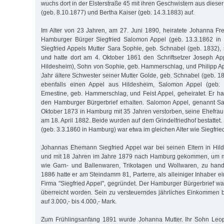
wuchs dort in der Elsterstraße 45 mit ihren Geschwistern aus dies
(geb. 8.10.1877) und Bertha Kaiser (geb. 14.3.1883) auf.
Im Alter von 23 Jahren, am 27. Juni 1890, heiratete Johanna F
Hamburger Bürger Siegfried Salomon Appel (geb. 13.3.1862 in 
Siegfried Appels Mutter Sara Sophie, geb. Schnabel (geb. 1832
und hatte dort am 4. Oktober 1861 den Schriftsetzer Joseph Ap
Hildesheim), Sohn von Sophie, geb. Hammerschlag, und Philipp App
Jahr ältere Schwester seiner Mutter Golde, geb. Schnabel (geb. 1
ebenfalls einen Appel aus Hildesheim, Salomon Appel (geb. 
Ernestine, geb. Hammerschlag, und Feist Appel, geheiratet. Er 
den Hamburger Bürgerbrief erhalten. Salomon Appel, genannt Sal
Oktober 1873 in Hamburg mit 35 Jahren verstorben, seine Ehefrau
am 18. April 1882. Beide wurden auf dem Grindelfriedhof bestatte
(geb. 3.3.1860 in Hamburg) war etwa im gleichen Alter wie Siegfrie
Johannas Ehemann Siegfried Appel war bei seinen Eltern in Hi
und mit 18 Jahren im Jahre 1879 nach Hamburg gekommen, um mi
wie Garn- und Ballenwaren, Trikotagen und Wollwaren, zu han
1886 hatte er am Steindamm 81, Parterre, als alleiniger Inhaber e
Firma "Siegfried Appel", gegründet. Der Hamburger Bürgerbrief w
überreicht worden. Sein zu versteuerndes jährliches Einkommen be
auf 3.000,- bis 4.000,- Mark.
Zum Frühlingsanfang 1891 wurde Johanna Mutter. Ihr Sohn Leop