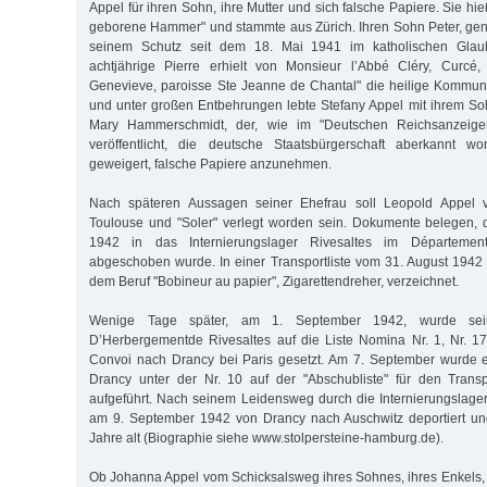
Appel für ihren Sohn, ihre Mutter und sich falsche Papiere. Sie h
geborene Hammer" und stammte aus Zürich. Ihren Sohn Peter, genan
seinem Schutz seit dem 18. Mai 1941 im katholischen Glau
achtjährige Pierre erhielt von Monsieur l’Abbé Cléry, Curcé,
Genevieve, paroisse Ste Jeanne de Chantal" die heilige Kommuni
und unter großen Entbehrungen lebte Stefany Appel mit ihrem Sohn
Mary Hammerschmidt, der, wie im "Deutschen Reichsanzeige
veröffentlicht, die deutsche Staatsbürgerschaft aberkannt w
geweigert, falsche Papiere anzunehmen.
Nach späteren Aussagen seiner Ehefrau soll Leopold Appel 
Toulouse und "Soler" verlegt worden sein. Dokumente belegen, 
1942 in das Internierungslager Rivesaltes im Département
abgeschoben wurde. In einer Transportliste vom 31. August 1942 i
dem Beruf "Bobineur au papier", Zigarettendreher, verzeichnet.
Wenige Tage später, am 1. September 1942, wurde se
D’Herbergementde Rivesaltes auf die Liste Nomina Nr. 1, Nr. 1
Convoi nach Drancy bei Paris gesetzt. Am 7. September wurde 
Drancy unter der Nr. 10 auf der "Abschubliste" für den Tran
aufgeführt. Nach seinem Leidensweg durch die Internierungslag
am 9. September 1942 von Drancy nach Auschwitz deportiert un
Jahre alt (Biographie siehe www.stolpersteine-hamburg.de).
Ob Johanna Appel vom Schicksalsweg ihres Sohnes, ihres Enkels, 