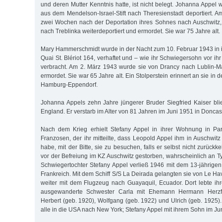
und deren Mutter Kenntnis hatte, ist nicht belegt. Johanna Appel
aus dem Mendelson-Israel-Stift nach Theresienstadt deportiert. 
zwei Wochen nach der Deportation ihres Sohnes nach Auschwitz
nach Treblinka weiterdeportiert und ermordet. Sie war 75 Jahre alt.
Mary Hammerschmidt wurde in der Nacht zum 10. Februar 1943 in 
Quai St. Blériot 164, verhaftet und – wie ihr Schwiegersohn vor ih
verbracht. Am 2. März 1943 wurde sie von Drancy nach Lublin-M
ermordet. Sie war 65 Jahre alt. Ein Stolperstein erinnert an sie in 
Hamburg-Eppendorf.
Johanna Appels zehn Jahre jüngerer Bruder Siegfried Kaiser bl
England. Er verstarb im Alter von 81 Jahren im Juni 1951 in Doncast
Nach dem Krieg erhielt Stefany Appel in ihrer Wohnung in Pa
Franzosen, der ihr mitteilte, dass Leopold Appel ihm in Auschwit
habe, mit der Bitte, sie zu besuchen, falls er selbst nicht zurückke
vor der Befreiung im KZ Auschwitz gestorben, wahrscheinlich an 
Schwiegertochter Stefany Appel verließ 1946 mit dem 13-jährigen 
Frankreich. Mit dem Schiff S/S La Deirada gelangten sie von Le H
weiter mit dem Flugzeug nach Guayaquil, Ecuador. Dort lebte i
ausgewanderte Schwester Carla mit Ehemann Hermann Herzf
Herbert (geb. 1920), Wolfgang (geb. 1922) und Ulrich (geb. 1925).
alle in die USA nach New York; Stefany Appel mit ihrem Sohn im Ju