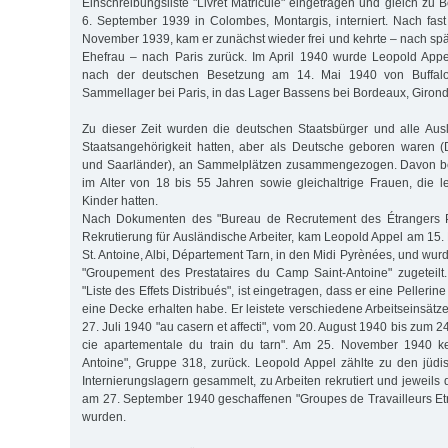
Einschreibungsliste "Livret Matricule" eingetragen und gleich zu
6. September 1939 in Colombes, Montargis, interniert. Nach fas
November 1939, kam er zunächst wieder frei und kehrte – nach sp
Ehefrau – nach Paris zurück. Im April 1940 wurde Leopold Appe
nach der deutschen Besetzung am 14. Mai 1940 von Buffalo
Sammellager bei Paris, in das Lager Bassens bei Bordeaux, Girond
Zu dieser Zeit wurden die deutschen Staatsbürger und alle Ausl
Staatsangehörigkeit hatten, aber als Deutsche geboren waren (
und Saarländer), an Sammelplätzen zusammengezogen. Davon be
im Alter von 18 bis 55 Jahren sowie gleichaltrige Frauen, die 
Kinder hatten.
Nach Dokumenten des "Bureau de Recrutement des Étrangers Pr
Rekrutierung für Ausländische Arbeiter, kam Leopold Appel am 15
St. Antoine, Albi, Département Tarn, in den Midi Pyrènées, und wur
"Groupement des Prestataires du Camp Saint-Antoine" zugeteilt. I
"Liste des Effets Distribués", ist eingetragen, dass er eine Pelleri
eine Decke erhalten habe. Er leistete verschiedene Arbeitseinsätze
27. Juli 1940 "au casern et affecti", vom 20. August 1940 bis zum 
cie apartementale du train du tarn". Am 25. November 1940 k
Antoine", Gruppe 318, zurück. Leopold Appel zählte zu den jüdis
Internierungslagern gesammelt, zu Arbeiten rekrutiert und jeweil
am 27. September 1940 geschaffenen "Groupes de Travailleurs Etr
wurden.