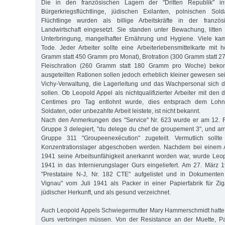
Die in den französischen Lagern der "Dritten Republik" int
Bürgerkriegsflüchtlinge, jüdischen Exilanten, polnischen So
Flüchtlinge wurden als billige Arbeitskräfte in der französ
Landwirtschaft eingesetzt. Sie standen unter Bewachung, litten 
Unterbringung, mangelhafter Ernährung und Hygiene. Viele ka
Tode. Jeder Arbeiter sollte eine Arbeiterlebensmittelkarte mit h
Gramm statt 450 Gramm pro Monat), Brotration (300 Gramm statt 
Fleischration (260 Gramm statt 180 Gramm pro Woche) bekom
ausgeteilten Rationen sollen jedoch erheblich kleiner gewesen sein
Vichy-Verwaltung, die Lagerleitung und das Wachpersonal sich 
sollen. Ob Leopold Appel als nichtqualifizierter Arbeiter mit de
Centimes pro Tag entlohnt wurde, dies entsprach dem Lohn
Soldaten, oder unbezahlte Arbeit leistete, ist nicht bekannt.
Nach den Anmerkungen des "Service" Nr. 623 wurde er am 12. F
Gruppe 3 delegiert, "du delege du chef de groupement 3", und a
Gruppe 311 "Groupeenexécution" zugeteilt. Vermutlich sollte
Konzentrationslager abgeschoben werden. Nachdem bei einem A
1941 seine Arbeitsunfähigkeit anerkannt worden war, wurde Leo
1941 in das Internierungslager Gurs eingeliefert. Am 27. März 
"Prestataire N-J, Nr. 182 CTE" aufgelistet und in Dokumenten
Vignau" vom Juli 1941 als Packer in einer Papierfabrik für Ziga
jüdischer Herkunft, und als gesund verzeichnet.
Auch Leopold Appels Schwiegermutter Mary Hammerschmidt hatte
Gurs verbringen müssen. Von der Resistance an der Muette, Pa