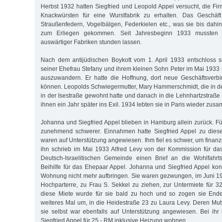
Herbst 1932 hatten Siegfried und Leopold Appel versucht, die Fi
Knackwürsten für eine Wurstfabrik zu erhalten. Das Geschäf
Straußenfedern, Vogelbälgen, Federkielen etc., was sie bis dahin
zum Erliegen gekommen. Seit Jahresbeginn 1933 mussten
auswärtiger Fabriken stunden lassen.
Nach dem antijüdischen Boykott vom 1. April 1933 entschloss s
seiner Ehefrau Stefany und ihrem kleinen Sohn Peter im Mai 1933 
auszuwandern. Er hatte die Hoffnung, dort neue Geschäftsver
können. Leopolds Schwiegermutter, Mary Hammerschmidt, die in der
in der Isestraße gewohnt hatte und danach in die Lehnhartzstraße
ihnen ein Jahr später ins Exil. 1934 lebten sie in Paris wieder zus
Johanna und Siegfried Appel blieben in Hamburg allein zurück. F
zunehmend schwerer. Einnahmen hatte Siegfried Appel zu diese
waren auf Unterstützung angewiesen. Ihm fiel es schwer, um finanzie
ihn schrieb im Mai 1933 Alfred Levy von der Kommission für da
Deutsch-Israelitischen Gemeinde einen Brief an die Wohlfahr
Beihilfe für das Ehepaar Appel. Johanna und Siegfried Appel konn
Wohnung nicht mehr aufbringen. Sie waren gezwungen, im Juni 193
Hochparterre, zu Frau S. Sekkel zu ziehen, zur Untermiete für 3
diese Miete wurde für sie bald zu hoch und so zogen sie End
weiteres Mal um, in die Heidestraße 23 zu Laura Levy. Deren Mut
sie selbst war ebenfalls auf Unterstützung angewiesen. Bei ih
Siegfried Appel für 25,- RM inklusive Heizung wohnen.