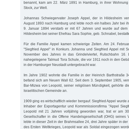
benannt, kam am 22. März 1891 in Hamburg, in ihrer Wohnung
Stock, zur Welt.
Johannas Schwiegervater Joseph Appel, der in Hildesheim ver
August 1893 nach Hamburg und lebte noch ein halbes Jahr bei ih
9. Januar 1894 verstarb er mit 67 Jahren und wurde auf dem 
Hildesheim bei seiner Ehefrau Sara Sophie, geb. Schnabel, bestatte
Für die Familie Appel kamen schwierige Zeiten. Am 24. Februa
"Siegfried Appel" in Konkurs. Johanna und Siegfried Appel mit
November des Jahres in das Grindelviertel, Rutschbahn 16. 
nahegelegene Talmud Tora Schule, die vor 1911 noch in den Geb
in der Hamburger Neustadt untergebracht war.
Im Jahre 1902 wohnte die Familie in der Heinrich Barthstraße 3
befand sich am Neuen Wall 62. Seit dem 3. September 1905, verm
Bar-Mizwa von Leopold, seiner religiösen Mündigkeit, gehörte di
Israelitischen Gemeinde an.
1909 ging es wirtschaftlich wieder bergauf. Siegfried Appel wurd
Inhaber der Exportagentur und Kommmissionsfirma "Appel Siegfri
Leopold mit 21 Jahren volljährig geworden war, trat er am 3
Gesellschafter in die Offene Handelsgesellschaft (OHG) seines V
lebte in dieser Zeit in der Brahmsallee 24, drei Jahre später in de
des Ersten Weltkrieges, Leopold war als Soldat eingezogen word