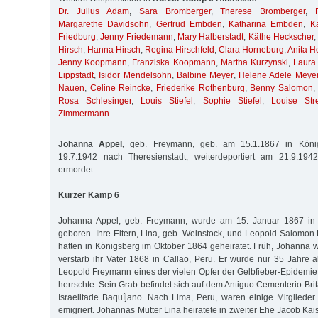
Dr. Julius Adam
,
Sara Bromberger
,
Therese Bromberger
,
Margarethe Davidsohn
,
Gertrud Embden
,
Katharina Embden
,
K
Friedburg
,
Jenny Friedemann
,
Mary Halberstadt
,
Käthe Heckscher
Hirsch
,
Hanna Hirsch
,
Regina Hirschfeld
,
Clara Horneburg
,
Anita H
Jenny Koopmann
,
Franziska Koopmann
,
Martha Kurzynski
,
Laura
Lippstadt
,
Isidor Mendelsohn
,
Balbine Meyer
,
Helene Adele Meye
Nauen
,
Celine Reincke
,
Friederike Rothenburg
,
Benny Salomon
Rosa Schlesinger
,
Louis Stiefel
,
Sophie Stiefel
,
Louise Stre
Zimmermann
Johanna Appel,
geb. Freymann, geb. am 15.1.1867 in König
19.7.1942 nach Theresienstadt, weiterdeportiert am 21.9.194
ermordet
Kurzer Kamp 6
Johanna Appel, geb. Freymann, wurde am 15. Januar 1867 in 
geboren. Ihre Eltern, Lina, geb. Weinstock, und Leopold Salomon
hatten in Königsberg im Oktober 1864 geheiratet. Früh, Johanna w
verstarb ihr Vater 1868 in Callao, Peru. Er wurde nur 35 Jahre a
Leopold Freymann eines der vielen Opfer der Gelbfieber-Epidemie, 
herrschte. Sein Grab befindet sich auf dem Antiguo Cementerio Br
Israelitade Baquíjano. Nach Lima, Peru, waren einige Mitgliede
emigriert. Johannas Mutter Lina heiratete in zweiter Ehe Jacob Kai