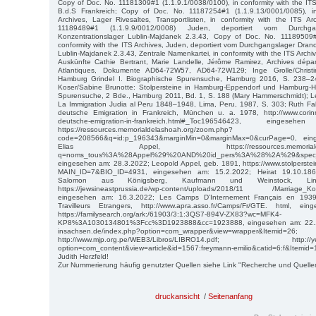
Copy of Doc. No. 11181309#1 (1.1.9.1/0038/0100), in conformity with the ITS
B.d.S Frankreich; Copy of Doc. No. 11187254#1 (1.1.9.13/0001/0085), in
Archives, Lager Rivesaltes, Transportlisten, in conformity with the ITS A
11189489#1 (1.1.9.9/0012/0008) Juden, deportiert vom Durchg
Konzentrationslager Lublin-Majdanek 2.3.43, Copy of Doc. No. 11189509#
conformity with the ITS Archives, Juden, deportiert vom Durchgangslager Dran
Lublin-Majdanek 2.3.43, Zentrale Namenkartei, in conformity with the ITS Archi
Auskünfte Cathie Bertrant, Marie Landelle, Jérôme Ramirez, Archives dép
Atlantiques, Dokumente AD64-72W57, AD64-72W129; Inge Grolle/Christin
Hamburg Grindel I. Biographische Spurensuche, Hamburg 2016, S. 238–24
Koser/Sabine Brunotte: Stolpersteine in Hamburg-Eppendorf und Hamburg-Ho
Spurensuche, 2 Bde., Hamburg 2011, Bd. 1, S. 188 (Mary Hammerschmidt); L
La Immigration Judia al Peru 1848–1948, Lima, Peru, 1987, S. 303; Ruth Fa
deutsche Emigration in Frankreich, München u. a. 1978, http://www.corin
deutsche-emigration-in-frankreich.html#_Toc196546423, einge
https://ressources.memorialdelashoah.org/zoom.php?
code=208566&q=id:p_196343&marginMin=0&marginMax=0&curPage=0, ein
Elias Appel, https://ressources.memorialdelashoa
q=noms_tous%3A%28Appel%29%20AND%20id_pers%3A%28%2A%29&spec_e
eingesehen am: 28.3.2022; Leopold Appel, geb. 1891, https://www.stolperst
MAIN_ID=7&BIO_ID=4931, eingesehen am: 15.2.2022; Heirat 19.10.18
Salomon aus Königsberg, Kaufmann und Weinstock, Lin
https://jewsineastprussia.de/wp-content/uploads/2018/11 /Marriage_Ko
eingesehen am: 16.3.2022; Les Camps D’Internement Français en 19
Travilleurs Etrangers, http://www.apra.asso.fr/Camps/Fr/GTE. html, e
https://familysearch.org/ark:/61903/3:1:3QS7-894V-ZX83?wc=MFK4-
KP8%3A1030134801%3Fcc%3D1923888&cc=1923888, eingesehen am: 22.12.
insachsen.de/index.php?option=com_wrapper&view=wrapper&Itemid=26;
http://www.mjp.org.pe/WEB3/Libros/LIBRO14.pdf; http://yehud
option=com_content&view=article&id=1567:freymann-emilio&catid=6:f&Item
Judith Herzfeld!
Zur Nummerierung häufig genutzter Quellen siehe Link "Recherche und Quelle
druckansicht
/
Seitenanfang