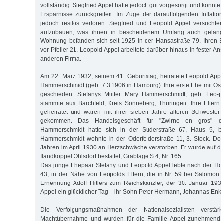
vollständig. Siegfried Appel hatte jedoch gut vorgesorgt und konnte 
Ersparnisse zurückgreifen. Im Zuge der darauffolgenden Inflat
jedoch restlos verloren. Siegfried und Leopold Appel versuchte
aufzubauen, was ihnen in bescheidenem Umfang auch gelang
Wohnung befanden sich seit 1925 in der Hansastraße 79. Ihren 
vor Pfeiler 21. Leopold Appel arbeitete darüber hinaus in fester An
anderen Firma.
Am 22. März 1932, seinem 41. Geburtstag, heiratete Leopold Ap
Hammerschmidt (geb. 7.3.1906 in Hamburg). Ihre erste Ehe mit 
geschieden. Stefanys Mutter Mary Hammerschmidt, geb. Leo-po
stammte aus Barchfeld, Kreis Sonneberg, Thüringen. Ihre Elter
geheiratet und waren mit ihrer sieben Jahre älteren Schwest
gekommen. Das Handelsgeschäft für "Zwirne en gros" 
Hammerschmidt hatte sich in der Süderstraße 67, Haus 5, b
Hammerschmidt wohnte in der Oderfelderstraße 11, 3. Stock. Dor
Jahren im April 1930 an Herzschwäche verstorben. Er wurde auf 
Ilandkoppel Ohlsdorf bestattet, Grablage S 4, Nr. 165.
Das junge Ehepaar Stefany und Leopold Appel lebte nach der Hoc
43, in der Nähe von Leopolds Eltern, die in Nr. 59 bei Salomo
Ernennung Adolf Hitlers zum Reichskanzler, der 30. Januar 193
Appel ein glücklicher Tag – ihr Sohn Peter Hermann, Johannas Enk
Die Verfolgungsmaßnahmen der Nationalsozialisten verstä
Machtübernahme und wurden für die Familie Appel zunehmend 