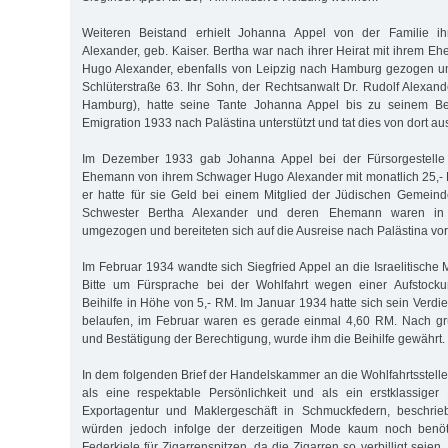
Weiteren Beistand erhielt Johanna Appel von der Familie ih
Alexander, geb. Kaiser. Bertha war nach ihrer Heirat mit ihrem
Hugo Alexander, ebenfalls von Leipzig nach Hamburg gezogen u
Schlüterstraße 63. Ihr Sohn, der Rechtsanwalt Dr. Rudolf Alexand
Hamburg), hatte seine Tante Johanna Appel bis zu seinem Ber
Emigration 1933 nach Palästina unterstützt und tat dies von dort au
Im Dezember 1933 gab Johanna Appel bei der Fürsorgestelle 
Ehemann von ihrem Schwager Hugo Alexander mit monatlich 25,- 
er hatte für sie Geld bei einem Mitglied der Jüdischen Gemeind
Schwester Bertha Alexander und deren Ehemann waren in
umgezogen und bereiteten sich auf die Ausreise nach Palästina vor
Im Februar 1934 wandte sich Siegfried Appel an die Israelitische Mi
Bitte um Fürsprache bei der Wohlfahrt wegen einer Aufstocku
Beihilfe in Höhe von 5,- RM. Im Januar 1934 hatte sich sein Verd
belaufen, im Februar waren es gerade einmal 4,60 RM. Nach gr
und Bestätigung der Berechtigung, wurde ihm die Beihilfe gewährt.
In dem folgenden Brief der Handelskammer an die Wohlfahrtsstelle
als eine respektable Persönlichkeit und als ein erstklassiger
Exportagentur und Maklergeschäft in Schmuckfedern, beschrie
würden jedoch infolge der derzeitigen Mode kaum noch benöt
Federkiele für Zigarrenspitzen, da die Zigarren so verbilligt seie