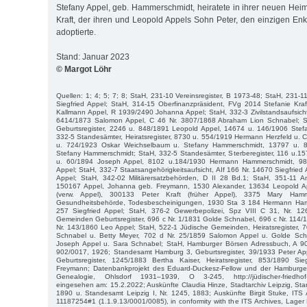
Stefany Appel, geb. Hammerschmidt, heiratete in ihrer neuen He
Kraft, der ihren und Leopold Appels Sohn Peter, den einzigen En
adoptierte.
Stand: Januar 2023
© Margot Löhr
Quellen: 1; 4; 5; 7; 8; StaH, 231-10 Vereinsregister, B 1973-48; StaH, 231-1
Siegfried Appel; StaH, 314-15 Oberfinanzpräsident, FVg 2014 Stefanie Kraf
Kallmann Appel, R 1939/2490 Johanna Appel; StaH, 332-3 Zivilstandsaufsicht,
6414/1873 Salomon Appel, C 46 Nr. 3807/1868 Abraham Lion Schnabel; S
Geburtsregister, 2246 u. 848/1891 Leopold Appel, 14674 u. 146/1906 Ste
332-5 Standesämter, Heiratsregister, 8730 u. 554/1919 Hermann Herzfeld u.
u. 724/1923 Oskar Weichselbaum u. Stefany Hammerschmidt, 13797 u. 8
Stefany Hammerschmidt; StaH, 332-5 Standesämter, Sterberegister, 116 u.1
u. 60/1894 Joseph Appel, 8102 u.184/1930 Hermann Hammerschmidt, 987
Appel; StaH, 332-7 Staatsangehörigkeitsaufsicht, AIf 166 Nr. 14670 Siegfried 
Appel; StaH, 342-02 Militärersatzbehörden, D II 28 Bd.1; StaH, 351-11 
150167 Appel, Johanna geb. Freymann, 1530 Alexander, 13634 Leopold Ap
(verw. Appel), 300133 Peter Kraft (früher Appel), 3375 Mary Hamm
Gesundheitsbehörde, Todesbescheinigungen, 1930 Sta 3 184 Hermann Ha
257 Siegfried Appel; StaH, 376-2 Gewerbepolizei, Spz VIII C 31, Nr. 12
Gemeinden Geburtsregister, 696 c Nr. 1/1831 Golde Schnabel, 696 c Nr. 114
Nr. 143/1860 Leo Appel; StaH, 522-1 Jüdische Gemeinden, Heiratsregister, 
Schnabel u. Betty Meyer, 702 d Nr. 25/1859 Salomon Appel u. Golde Sch
Joseph Appel u. Sara Schnabel; StaH, Hamburger Börsen Adressbuch, A 90
902/0017, 1926; Standesamt Hamburg 3, Geburtsregister, 39/1933 Peter App
Geburtsregister, 1245/1883 Bertha Kaiser, Heiratsregister, 853/1890 Si
Freymann; Datenbankprojekt des Eduard-Duckesz-Fellow und der Hamburger 
Genealogie, Ohlsdorf 1931–1939, O 3-245, http://jüdischer-friedhof-a
eingesehen am: 15.2.2022; Auskünfte Claudia Hinze, Stadtarchiv Leipzig, Stan
1890 u. Standesamt Leipzig I, Nr. 1245, 1883; Auskünfte Birgit Stuke, ITS
11187254#1 (1.1.9.13/0001/0085), in conformity with the ITS Archives, Lager R