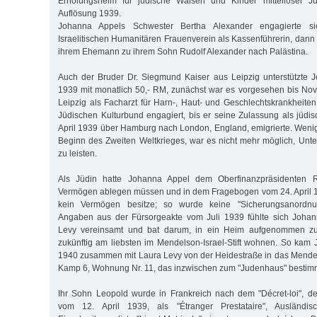
Erholungsheim für jüdische Waisen und Kinder mittelloser J
Auflösung 1939.
Johanna Appels Schwester Bertha Alexander engagierte 
Israelitischen Humanitären Frauenverein als Kassenführerin, dann 
ihrem Ehemann zu ihrem Sohn Rudolf Alexander nach Palästina.
Auch der Bruder Dr. Siegmund Kaiser aus Leipzig unterstützte 
1939 mit monatlich 50,- RM, zunächst war es vorgesehen bis No
Leipzig als Facharzt für Harn-, Haut- und Geschlechtskrankheite
Jüdischen Kulturbund engagiert, bis er seine Zulassung als jüdis
April 1939 über Hamburg nach London, England, emigrierte. Weni
Beginn des Zweiten Weltkrieges, war es nicht mehr möglich, Unt
zu leisten.
Als Jüdin hatte Johanna Appel dem Oberfinanzpräsidenten R
Vermögen ablegen müssen und in dem Fragebogen vom 24. April 1
kein Vermögen besitze; so wurde keine "Sicherungsanordnu
Angaben aus der Fürsorgeakte vom Juli 1939 fühlte sich Johan
Levy vereinsamt und bat darum, in ein Heim aufgenommen zu
zukünftig am liebsten im Mendelson-Israel-Stift wohnen. So kam
1940 zusammen mit Laura Levy von der Heidestraße in das Mendelso
Kamp 6, Wohnung Nr. 11, das inzwischen zum "Judenhaus" bestim
Ihr Sohn Leopold wurde in Frankreich nach dem "Décret-loi", d
vom 12. April 1939, als "Étranger Prestataire", Ausländisc