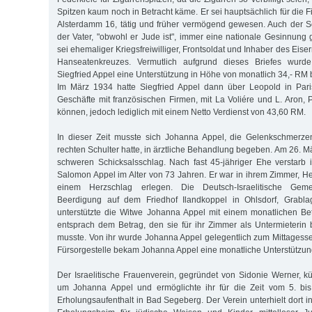
Spitzen kaum noch in Betracht käme. Er sei hauptsächlich für die 
Alsterdamm 16, tätig und früher vermögend gewesen. Auch der 
der Vater, "obwohl er Jude ist", immer eine nationale Gesinnung 
sei ehemaliger Kriegsfreiwilliger, Frontsoldat und Inhaber des Eise
Hanseatenkreuzes. Vermutlich aufgrund dieses Briefes wurde
Siegfried Appel eine Unterstützung in Höhe von monatlich 34,- RM b
Im März 1934 hatte Siegfried Appel dann über Leopold in Par
Geschäfte mit französischen Firmen, mit La Voliére und L. Aron, 
können, jedoch lediglich mit einem Netto Verdienst von 43,60 RM.
In dieser Zeit musste sich Johanna Appel, die Gelenkschmerz
rechten Schulter hatte, in ärztliche Behandlung begeben. Am 26. Mär
schweren Schicksalsschlag. Nach fast 45-jähriger Ehe verstarb
Salomon Appel im Alter von 73 Jahren. Er war in ihrem Zimmer, He
einem Herzschlag erlegen. Die Deutsch-Israelitische Ge
Beerdigung auf dem Friedhof Ilandkoppel in Ohlsdorf, Grabla
unterstützte die Witwe Johanna Appel mit einem monatlichen Be
entsprach dem Betrag, den sie für ihr Zimmer als Untermieterin
musste. Von ihr wurde Johanna Appel gelegentlich zum Mittagess
Fürsorgestelle bekam Johanna Appel eine monatliche Unterstützun
Der Israelitische Frauenverein, gegründet von Sidonie Werner, k
um Johanna Appel und ermöglichte ihr für die Zeit vom 5. bi
Erholungsaufenthalt in Bad Segeberg. Der Verein unterhielt dort i