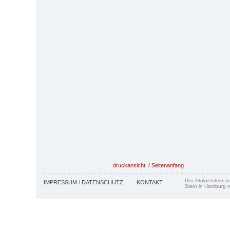
druckansicht
/
Seitenanfang
Der Stolperstein i
IMPRESSUM / DATENSCHUTZ
KONTAKT
Stein in Hamburg v