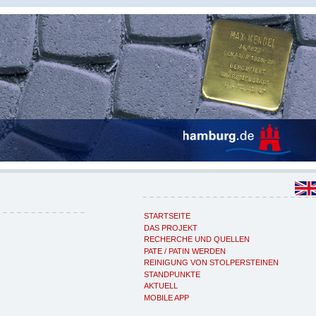
STARTSEITE
DAS PROJEKT
RECHERCHE UND QUELLEN
PATE / PATIN WERDEN
REINIGUNG VON STOLPERSTEINEN
STANDPUNKTE
AKTUELL
MOBILE APP