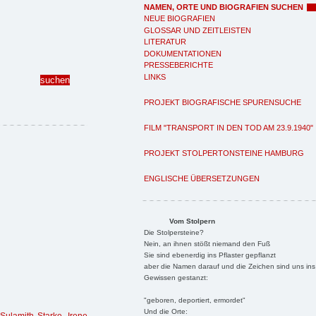
NAMEN, ORTE UND BIOGRAFIEN SUCHEN
NEUE BIOGRAFIEN
GLOSSAR UND ZEITLEISTEN
LITERATUR
DOKUMENTATIONEN
PRESSEBERICHTE
LINKS
PROJEKT BIOGRAFISCHE SPURENSUCHE
FILM "TRANSPORT IN DEN TOD AM 23.9.1940"
PROJEKT STOLPERTONSTEINE HAMBURG
ENGLISCHE ÜBERSETZUNGEN
Vom Stolpern
Die Stolpersteine?
Nein, an ihnen stößt niemand den Fuß
Sie sind ebenerdig ins Pflaster gepflanzt
aber die Namen darauf und die Zeichen sind uns ins
Gewissen gestanzt:
"geboren, deportiert, ermordet"
Und die Orte: