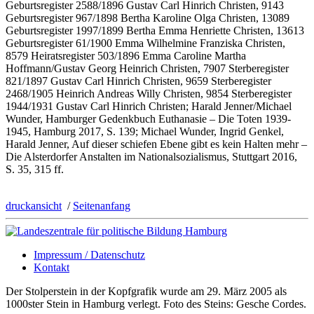
Geburtsregister 2588/1896 Gustav Carl Hinrich Christen, 9143
Geburtsregister 967/1898 Bertha Karoline Olga Christen, 13089
Geburtsregister 1997/1899 Bertha Emma Henriette Christen, 13613
Geburtsregister 61/1900 Emma Wilhelmine Franziska Christen,
8579 Heiratsregister 503/1896 Emma Caroline Martha
Hoffmann/Gustav Georg Heinrich Christen, 7907 Sterberegister
821/1897 Gustav Carl Hinrich Christen, 9659 Sterberegister
2468/1905 Heinrich Andreas Willy Christen, 9854 Sterberegister
1944/1931 Gustav Carl Hinrich Christen; Harald Jenner/Michael
Wunder, Hamburger Gedenkbuch Euthanasie – Die Toten 1939-
1945, Hamburg 2017, S. 139; Michael Wunder, Ingrid Genkel,
Harald Jenner, Auf dieser schiefen Ebene gibt es kein Halten mehr –
Die Alsterdorfer Anstalten im Nationalsozialismus, Stuttgart 2016,
S. 35, 315 ff.
druckansicht
/
Seitenanfang
Impressum / Datenschutz
Kontakt
Der Stolperstein in der Kopfgrafik wurde am 29. März 2005 als
1000ster Stein in Hamburg verlegt. Foto des Steins: Gesche Cordes.