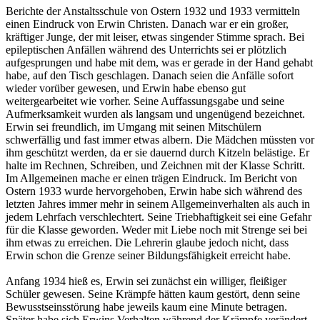
Berichte der Anstaltsschule von Ostern 1932 und 1933 vermitteln
einen Eindruck von Erwin Christen. Danach war er ein großer,
kräftiger Junge, der mit leiser, etwas singender Stimme sprach. Bei
epileptischen Anfällen während des Unterrichts sei er plötzlich
aufgesprungen und habe mit dem, was er gerade in der Hand gehabt
habe, auf den Tisch geschlagen. Danach seien die Anfälle sofort
wieder vorüber gewesen, und Erwin habe ebenso gut
weitergearbeitet wie vorher. Seine Auffassungsgabe und seine
Aufmerksamkeit wurden als langsam und ungenügend bezeichnet.
Erwin sei freundlich, im Umgang mit seinen Mitschülern
schwerfällig und fast immer etwas albern. Die Mädchen müssten vor
ihm geschützt werden, da er sie dauernd durch Kitzeln belästige. Er
halte im Rechnen, Schreiben, und Zeichnen mit der Klasse Schritt.
Im Allgemeinen mache er einen trägen Eindruck. Im Bericht von
Ostern 1933 wurde hervorgehoben, Erwin habe sich während des
letzten Jahres immer mehr in seinem Allgemeinverhalten als auch in
jedem Lehrfach verschlechtert. Seine Triebhaftigkeit sei eine Gefahr
für die Klasse geworden. Weder mit Liebe noch mit Strenge sei bei
ihm etwas zu erreichen. Die Lehrerin glaube jedoch nicht, dass
Erwin schon die Grenze seiner Bildungsfähigkeit erreicht habe.
Anfang 1934 hieß es, Erwin sei zunächst ein williger, fleißiger
Schüler gewesen. Seine Krämpfe hätten kaum gestört, denn seine
Bewusstseinsstörung habe jeweils kaum eine Minute betragen.
Später habe sich Erwins Verhalten während der Krämpfe verändert.