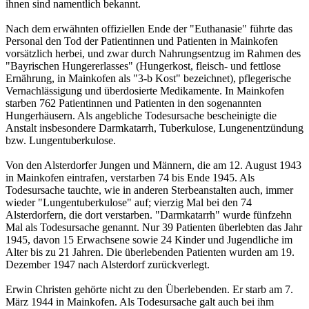
ihnen sind namentlich bekannt.
Nach dem erwähnten offiziellen Ende der "Euthanasie" führte das
Personal den Tod der Patientinnen und Patienten in Mainkofen
vorsätzlich herbei, und zwar durch Nahrungsentzug im Rahmen des
"Bayrischen Hungererlasses" (Hungerkost, fleisch- und fettlose
Ernährung, in Mainkofen als "3-b Kost" bezeichnet), pflegerische
Vernachlässigung und überdosierte Medikamente. In Mainkofen
starben 762 Patientinnen und Patienten in den sogenannten
Hungerhäusern. Als angebliche Todesursache bescheinigte die
Anstalt insbesondere Darmkatarrh, Tuberkulose, Lungenentzündung
bzw. Lungentuberkulose.
Von den Alsterdorfer Jungen und Männern, die am 12. August 1943
in Mainkofen eintrafen, verstarben 74 bis Ende 1945. Als
Todesursache tauchte, wie in anderen Sterbeanstalten auch, immer
wieder "Lungentuberkulose" auf; vierzig Mal bei den 74
Alsterdorfern, die dort verstarben. "Darmkatarrh" wurde fünfzehn
Mal als Todesursache genannt. Nur 39 Patienten überlebten das Jahr
1945, davon 15 Erwachsene sowie 24 Kinder und Jugendliche im
Alter bis zu 21 Jahren. Die überlebenden Patienten wurden am 19.
Dezember 1947 nach Alsterdorf zurückverlegt.
Erwin Christen gehörte nicht zu den Überlebenden. Er starb am 7.
März 1944 in Mainkofen. Als Todesursache galt auch bei ihm