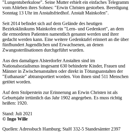
"Lungentuberkulose". Seine Mutter erhielt ein einfaches Telegramm
vom Ableben ihres Sohnes: "Erwin Christen gestorben. Beerdigung
Sonntag 13 Uhr im Anstaltsfriedhof. Anstalt Mainkofen".
Seit 2014 befindet sich auf dem Gelände des heutigen
Bezirksklinikums Mainkofen ein "Lern- und Gedenkort", an dem
die ermordeten Patienten namentlich genannt werden und ihrer
gedacht werden kann. Eine weitere Gedenktafel erinnert an die über
fünfhundert Jugendlichen und Erwachsenen, an denen
Zwangssterilisationen durchgeführt wurden.
Aus den damaligen Alsterdorfer Anstalten sind im
Nationalsozialismus insgesamt 630 behinderte Kinder, Frauen und
Männer in Zwischenanstalten oder direkt in Tötungsanstalten der
"Euthanasie" abtransportiert worden. Von ihnen sind 511 Menschen
getötet worden.
Auf dem Stolperstein zur Erinnerung an Erwin Christen ist als
Geburtsjahr irrtümlich das Jahr 1902 angegeben. Es muss richtig
heißen: 1920.
Stand: Juli 2021
© Ingo Wille
Quellen: Adressbuch Hamburg; StaH 332-5 Standesämter 2397