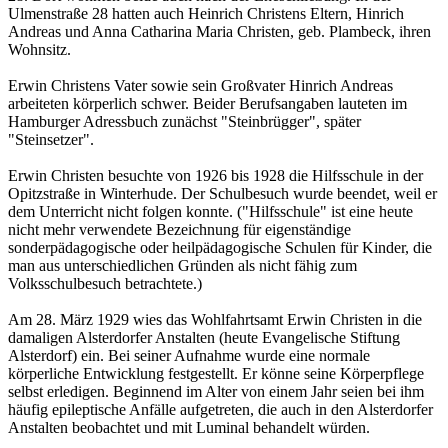
Ulmenstraße 28 hatten auch Heinrich Christens Eltern, Hinrich
Andreas und Anna Catharina Maria Christen, geb. Plambeck, ihren
Wohnsitz.
Erwin Christens Vater sowie sein Großvater Hinrich Andreas
arbeiteten körperlich schwer. Beider Berufsangaben lauteten im
Hamburger Adressbuch zunächst "Steinbrügger", später
"Steinsetzer".
Erwin Christen besuchte von 1926 bis 1928 die Hilfsschule in der
Opitzstraße in Winterhude. Der Schulbesuch wurde beendet, weil er
dem Unterricht nicht folgen konnte. ("Hilfsschule" ist eine heute
nicht mehr verwendete Bezeichnung für eigenständige
sonderpädagogische oder heilpädagogische Schulen für Kinder, die
man aus unterschiedlichen Gründen als nicht fähig zum
Volksschulbesuch betrachtete.)
Am 28. März 1929 wies das Wohlfahrtsamt Erwin Christen in die
damaligen Alsterdorfer Anstalten (heute Evangelische Stiftung
Alsterdorf) ein. Bei seiner Aufnahme wurde eine normale
körperliche Entwicklung festgestellt. Er könne seine Körperpflege
selbst erledigen. Beginnend im Alter von einem Jahr seien bei ihm
häufig epileptische Anfälle aufgetreten, die auch in den Alsterdorfer
Anstalten beobachtet und mit Luminal behandelt würden.