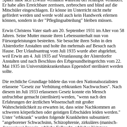
Er habe alles Erreichbare zerrissen, zerbrochen und blind auf die
Mitschüler eingeschlagen. Er könne im Unterricht nicht mehr
gefördert werden und werde wohl auch kein Handwerk erlernen
können, sondern in der "Pfleglingsabteilung" bleiben müssen.
Erwin Christens Vater starb am 20. September 1931 im Alter von 58
Jahren. Seine Mutter musste ihren Lebensunterhalt nun von
Fürsorgeleistungen bestreiten. Sie besuchte ihren Sohn in den
Alsterdorfer Anstalten und holte ihn mehrmals auf Besuch nach
Hause. Der Urlaubsantrag vom Juli 1935 wurde aber abgelehnt,
weil Erwin am 4. Juli 1935 auf Veranlassung der Alsterdorfer
Anstalten und nach Beschluss des Erbgesundheitsgerichts vom 22.
Mai 1935 im Universitätskrankenhaus Eppendorf sterilisiert werden
sollte.
Die rechtliche Grundlage bildete das von den Nationalsozialisten
erlassene "Gesetz zur Verhütung erbkranken Nachwuchses". Nach
diesem im Juli 1933 erlassenen Gesetz konnte ein Mensch
unfruchtbar gemacht (sterilisiert) werden, "wenn nach den
Erfahrungen der ärztlichen Wissenschaft mit großer
Wahrscheinlichkeit zu erwarten ist, dass seine Nachkommen an
schweren körperlichen oder geistigen Erbschäden leiden werden."
Unter "erbkrank" wurden folgende Krankheiten subsumiert:
"angeborener Schwachsinn, Schizophrenie, zirkuläres (manisch-