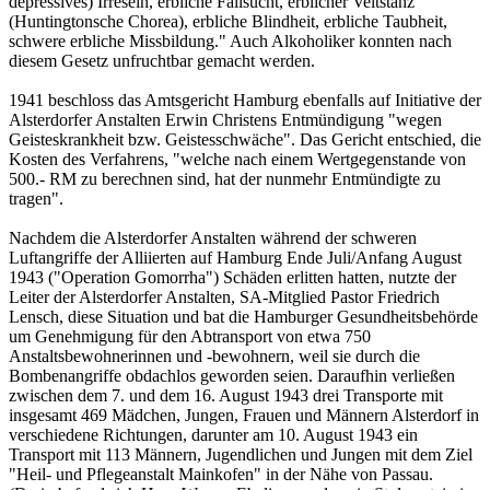
depressives) Irresein, erbliche Fallsucht, erblicher Veitstanz
(Huntingtonsche Chorea), erbliche Blindheit, erbliche Taubheit,
schwere erbliche Missbildung." Auch Alkoholiker konnten nach
diesem Gesetz unfruchtbar gemacht werden.
1941 beschloss das Amtsgericht Hamburg ebenfalls auf Initiative der
Alsterdorfer Anstalten Erwin Christens Entmündigung "wegen
Geisteskrankheit bzw. Geistesschwäche". Das Gericht entschied, die
Kosten des Verfahrens, "welche nach einem Wertgegenstande von
500.- RM zu berechnen sind, hat der nunmehr Entmündigte zu
tragen".
Nachdem die Alsterdorfer Anstalten während der schweren
Luftangriffe der Alliierten auf Hamburg Ende Juli/Anfang August
1943 ("Operation Gomorrha") Schäden erlitten hatten, nutzte der
Leiter der Alsterdorfer Anstalten, SA-Mitglied Pastor Friedrich
Lensch, diese Situation und bat die Hamburger Gesundheitsbehörde
um Genehmigung für den Abtransport von etwa 750
Anstaltsbewohnerinnen und -bewohnern, weil sie durch die
Bombenangriffe obdachlos geworden seien. Daraufhin verließen
zwischen dem 7. und dem 16. August 1943 drei Transporte mit
insgesamt 469 Mädchen, Jungen, Frauen und Männern Alsterdorf in
verschiedene Richtungen, darunter am 10. August 1943 ein
Transport mit 113 Männern, Jugendlichen und Jungen mit dem Ziel
"Heil- und Pflegeanstalt Mainkofen" in der Nähe von Passau.