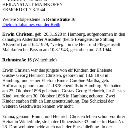
HEILANSTALT MAINKOFEN
ERMORDET 7.3.1944
Weitere Stolpersteine in
Rehmstraße 16
:
Dietrich Johannes von der Reith
Erwin Christen,
geb. 26.3.1920 in Hamburg, aufgenommen in den
damaligen Alsterdorfer Anstalten (heute Evangelische Stiftung
Alsterdorf) am 16.4.1929, "verlegt" in die Heil- und Pflegeanstalt
Mainkofen bei Passau am 10.8.1943, gestorben am 7.3.1944
Rehmstraße 16
(Winterhude)
Erwin Christen war das jüngste von elf Kindern der Eheleute
Gustav Georg Heinrich Christen, geboren am 13.8.1873 in
Hamburg, und seiner Ehefrau Emma Caroline Martha, geb.
Hoffmann, geboren am 2.1.1878 ebenfalls in Hamburg. Sie hatten
am 25. Oktober 1896 geheiratet. Gustav Georg Heinrich, ihr ältestes
Kind, wurde am 30. Oktober 1896 in Hamburg geboren. Zwei
Kinder starben früh an Lungenentzündung. Das Schicksal der
weiteren Geschwister kennen wir nicht.
Emma, genannt Emmi, und Heinrich Christen lebten schon vor ihrer
Heirat in Winterhude, sie in der Ulmenstraße 33 und er im Haus Nr.
28. Dort wohnten beide auch nach der Eheschließung. In der