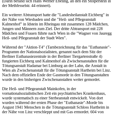
(Darin befand sich Hans Werner Ebeling, an den ein Stolperstein in
der Methfesselstr. 44 erinnert).
Ein weiterer Abtransport hatte die "Landesheilanstalt Eichberg" in
der Nähe von Wiesbaden und die "Heil- und Pflegeanstalt
Kalmenhof" in Idstein im Rheingau mit zusammen 128 Mädchen,
Jungen und Männern zum Ziel. Der dritte Abtransport mit 228
Mädchen und Frauen führte nach Wien in die "Wagner von Jauregg
Heil- und Pflegeanstalt der Stadt Wien".
Während der "Aktion-T4" (Tarnbezeichnung für das "Euthanasie"-
Programm der Nationalsozialisten, genannt nach dem Sitz der
Berliner Euthanasiezentrale in der Berliner Tiergartenstraße 4)
fungierten Eichberg und Kalmenhof als Zwischenanstalten für die
Tötungsanstalt Hadamar bei Limburg an der Lahn, die Anstalt in
Wien als Zwischenanstalt für die Tötungsanstalt Hartheim bei Linz.
Nach dem offiziellen Ende der Gasmorde in den Tötungsanstalten
wurde in den bisherigen Zwischenanstalten weiter gemordet.
Die Heil- und Pflegeanstalt Mainkofen, in der
vornationalsozialistischen Zeit ein psychiatrisches Krankenhaus,
wurde systematisch zu einer Sterbeanstalt entwickelt. Von dort
wurden während der ersten Phase der "Euthanasie"-Morde bis
August 1941 Menschen in die Tötungsanstalt Schloss Hartheim in
der Nähe von Linz verschleppt und mit Gas ermordet. 604 von