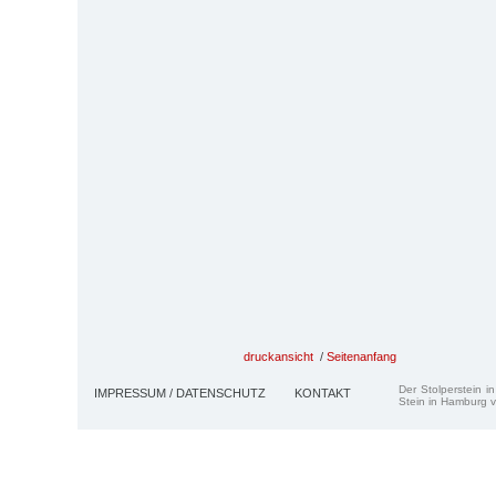
druckansicht
/
Seitenanfang
Der Stolperstein i
IMPRESSUM / DATENSCHUTZ
KONTAKT
Stein in Hamburg v