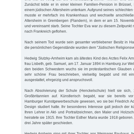
Zunächst lebte er in einer kleinen Familien-Pension in Brüssel,
einem jüdischen Altersheim unterkam. Aufgrund seines schlechte
musste er mehrfach ins Krankenhaus und wechselte anschließen
Altersheim in Grembergen (Flandern), in dem er am 15. Novembe
und vereinsamt starb. Seine Tochter Eva war zu diesem Zeitpunkt mi
nach Frankreich geflohen.
Nach seinem Tod wurde sein gesamter verbliebener Besitz in Ha
die persönlichen Gegenstände wurden dem "Jüdischen Religionsv
Hedwig Slutzky-Arnheim kam als ältestes Kind des Arztes Felix A
frau Lisbeth, geb. Samuel, am 17. Januar 1894 in Hamburg zur Wel
den beiden Schwestern wuchs sie im protestantischen Glauben 
sehr schöne Frau beschrieben, vielseitig begabt und mit ein
ausgestattet, ehrgeizig und anspruchsvoll.
Nach Absolvierung der Schule (Henckelschule) hielt sie sich, 1
Großbritannien auf. Künstlerisch begabt, war sie bereits vo
Hamburger Kunstgewerbeschule gewesen, wo sie bei Friedrich A
Design studiert hatte. Ihr besonderes Interesse galt jedoch der kü
Ihren Lehrer in Akt- und Portraitzeichnen, den Maler und Holzsc
heiratete sie 1915. Ihre Tochter Esther Maria wurde 1918 geboren
drei Jahre später geschieden.
Hedwig Arnheim ging mit ihrer Tochter ans Weimarer Bauhaus, b