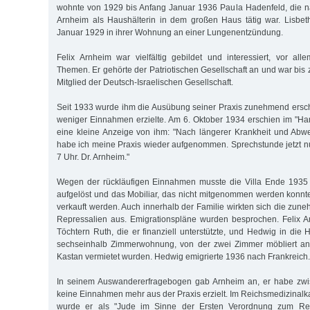
wohnte von 1929 bis Anfang Januar 1936 Paula Hadenfeld, die 
Arnheim als Haushälterin in dem großen Haus tätig war. Lisbet
Januar 1929 in ihrer Wohnung an einer Lungenentzündung.
Felix Arnheim war vielfältig gebildet und interessiert, vor al
Themen. Er gehörte der Patriotischen Gesellschaft an und war bis 
Mitglied der Deutsch-Israelischen Gesellschaft.
Seit 1933 wurde ihm die Ausübung seiner Praxis zunehmend ersc
weniger Einnahmen erzielte. Am 6. Oktober 1934 erschien im "H
eine kleine Anzeige von ihm: "Nach längerer Krankheit und Ab
habe ich meine Praxis wieder aufgenommen. Sprechstunde jetzt nu
7 Uhr. Dr. Arnheim."
Wegen der rückläufigen Einnahmen musste die Villa Ende 1935 v
aufgelöst und das Mobiliar, das nicht mitgenommen werden konnt
verkauft werden. Auch innerhalb der Familie wirkten sich die zun
Repressalien aus. Emigrationspläne wurden besprochen. Felix A
Töchtern Ruth, die er finanziell unterstützte, und Hedwig in die 
sechseinhalb Zimmerwohnung, von der zwei Zimmer möbliert an
Kastan vermietet wurden. Hedwig emigrierte 1936 nach Frankreich.
In seinem Auswandererfragebogen gab Arnheim an, er habe zw
keine Einnahmen mehr aus der Praxis erzielt. Im Reichsmedizinalka
wurde er als "Jude im Sinne der Ersten Verordnung zum Re