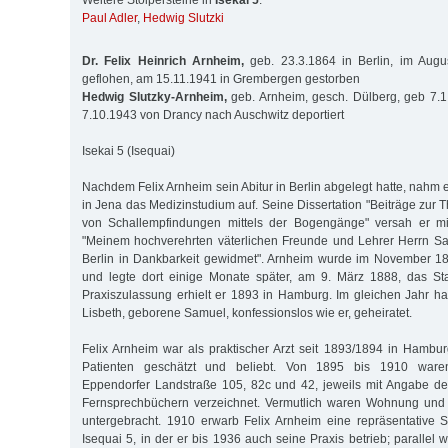
Weitere Stolpersteine in
Isekai 5
:
Paul Adler
,
Hedwig Slutzki
Dr. Felix Heinrich Arnheim,
geb. 23.3.1864 in Berlin, im Aug
geflohen, am 15.11.1941 in Grembergen gestorben
Hedwig Slutzky-Arnheim,
geb. Arnheim, gesch. Dülberg, geb 7.
7.10.1943 von Drancy nach Auschwitz deportiert
Isekai 5 (Isequai)
Nachdem Felix Arnheim sein Abitur in Berlin abgelegt hatte, nahm
in Jena das Medizinstudium auf. Seine Dissertation "Beiträge zur T
von Schallempfindungen mittels der Bogengänge" versah er mi
"Meinem hochverehrten väterlichen Freunde und Lehrer Herrn San
Berlin in Dankbarkeit gewidmet". Arnheim wurde im November 18
und legte dort einige Monate später, am 9. März 1888, das S
Praxiszulassung erhielt er 1893 in Hamburg. Im gleichen Jahr ha
Lisbeth, geborene Samuel, konfessionslos wie er, geheiratet.
Felix Arnheim war als praktischer Arzt seit 1893/1894 in Hambur
Patienten geschätzt und beliebt. Von 1895 bis 1910 waren
Eppendorfer Landstraße 105, 82c und 42, jeweils mit Angabe de
Fernsprechbüchern verzeichnet. Vermutlich waren Wohnung und
untergebracht. 1910 erwarb Felix Arnheim eine repräsentative St
Isequai 5, in der er bis 1936 auch seine Praxis betrieb; parallel w