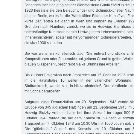
Johannes Itten und ging bei der Webmeisterin Gunta Stölzl in die L
1923 heiratete sie den Beleuchtungs- und Schmuckkünstler Naum
lebte in Berlin, wo es für die "Werkstätten Bildender Kunst" von Fra
kurze Zeit lebten sie dann in Wien und kehrten im Oktober 192
Gründen nach Hamburg zurück, wo sie in Hedwigs Elternhaus I
selbstständige Künstlerin bestritt Hedwig ihren Lebensunterhalt al
Inneneinrichterin", später mit hervorragenden Schneiderarbeiten.
sie sich 1930 scheiden.
Sie war weiterhin künstlerisch tätig. "Sie entwarf und stickte z. B
Kompositionen oder Frauenakte auf gelbem Grund in gelber Wolle
blauen Glasperlen", beschreibt Maike Bruhns ihre Arbeiten.
Bis zu ihrer Emigration nach Frankreich am 15. Februar 1936 le
in die Haynstraße 10 weiter in der väterlichen Wohnung. 
Südfrankreich, wo sie sich in Nizza niederließ. Dort verdiente si
mit Schneiderarbeiten.
Aufgrund einer Denunziation am 20. September 1943 wurde si
Grup­pe von 345 jüdischen Häftlingen am 23. September 1943 im La
Hedwig Slutzky-Arnheim hatte bei ihrer Ankunft im Lager 500 F
Oktober 1943 wurde sie mit dem Konvoi Nr. 60 nach Auschwitz 
Transport am 7. Okto­ber 1943 um 10.30 Uhr mit 1000 Juden gab 
Die "glückliche" Ankunft des Konvois am 10. Oktober um