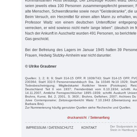
Kommandanten Höss bestätigt. Der Zeitzeuge Robert Waitz beric
seien jeweils etwa 100 Personen zusammengepfercht gewesen; F
alte Menschen, Schwerstkranke sowie neun "Geisteskranke", die u
Beim Versuch, ein Herzmittel für einen alten Mann zu erhalten, 
Professor Waitz von einem deutschen Unteroffizier entgegeng
verrecken, er wird sowieso nicht mehr lange leben". (deutsch im f
Nach der Ankunft in Auschwitz wurden 491 Personen, so berichtete s
Gas geschickt.
Bei der Befreiung des Lagers im Januar 1945 hatten 39 Persone
Frauen, Hedwig Slutzky-Arnheim war nicht darunter.
© Ulrike Graubner
Quellen: 1; 2; 8; 9; StaH 314-15 OFP, R 1939/743; StaH 314-15 OFP, FV
230364; StaH 332-5 Personenstandsbuch Sta. 3a 10346 Nr.10 1929; StaH
Todesbescheinigung; Mitgliedskartei Ärztlicher Verein (Fotokopie); Reic
Deutschland Teil II von 1937; Fremdenblatt vom 6.10.1934; schriftl. A
14.11.2007, Amtliche Fernsprechbücher 1895–1939; schriftl. Auskunft Unive
Bruhns, Kunst, Bd. 2, 2001, S. 363f.; Bruhns, Geflohen, 2007; Archives D
Juive Contemporaine; Zeitzeugenbericht Waitz 7.10.1943 (Übersetzung a
Barbara Brix).
Zur Nummerierung häufig genutzter Quellen siehe Recherche und Quellen.
druckansicht
/
Seitenanfang
Der Stolperstein i
IMPRESSUM / DATENSCHUTZ
KONTAKT
Stein in Hamburg v