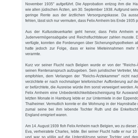
November 1935" auf­geführt. Die Approbation entzog ihm die H
wie allen jüdischen Ärzten, am 30. September 1938. Aufgrund seines
geringe Rente aus der ärztlichen Versorgungskasse. Da aussa
fehlen, lässt sich nur vermuten, dass Felix Arnheim bis Ende 1935 pr
Aus der Kultussteuerkartei geht hervor, dass Felix Arnheim 
Judenvermögensabgabe und Reichsfluchtsteuer zahlen musste. D
verfügte, konn­ten die Forderungen über Sicherungshypotheken 
hatte jedoch zur Folge, dass er keine Mieteinnahmen mehr
verarmte.
Kurz vor seiner Flucht nach Belgien wurde er von der "Reichs-
seinen Rentenanspruch aufzugeben. Sein juristischer Vertreter, M
empfohlen, dem Verlangen der "Reichs-Ärztekammer" nicht n
verzichtete er nach nochmaliger telefonischer Aufforderung auf 
er befürchtete, die Ausreise würde ihm sonst verweigert werden. 
Felix Arnheim eine Unbedenklichkeitsbescheinigung für Auswande
letzten Monate in Hamburg lebte er zur Untermiete in der Eppendo
Thalheimer. Vermutlich konnte er die Wohnung in der Haynstraße n
zumal seine bei ihm lebende Tochter Ruth und die Enkeltoch
England emigriert waren.
Am 14. August 1939 floh Felix Arnheim nach Belgien, wo zu dieser 
Eva, verheiratete Charles, lebte. Bei seiner Flucht hatte er nur
und war so völlig auf die Unterstützung seiner Tochter und d