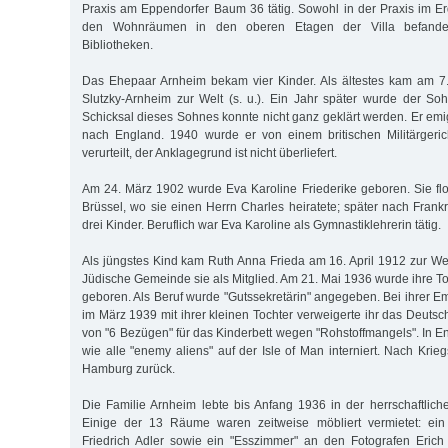
Praxis am Eppendorfer Baum 36 tätig. Sowohl in der Praxis im E
den Wohnräumen in den oberen Etagen der Villa befanden
Bibliotheken.
Das Ehepaar Arnheim bekam vier Kinder. Als ältestes kam am 
Slutzky-Arnheim zur Welt (s. u.). Ein Jahr später wurde der S
Schicksal dieses Sohnes konnte nicht ganz geklärt werden. Er emi
nach England. 1940 wurde er von einem britischen Militärgeri
verurteilt, der Anklagegrund ist nicht überliefert.
Am 24. März 1902 wurde Eva Karoline Friederike geboren. Sie f
Brüssel, wo sie einen Herrn Charles heiratete; später nach Fran
drei Kinder. Be­ruflich war Eva Karoline als Gymnastiklehrerin tätig.
Als jüngstes Kind kam Ruth Anna Frieda am 16. April 1912 zur Welt
Jüdische Gemeinde sie als Mitglied. Am 21. Mai 1936 wurde ihre To
geboren. Als Beruf wurde "Gutssekretärin" angegeben. Bei ihrer E
im März 1939 mit ihrer kleinen Tochter verweigerte ihr das Deut­
von "6 Bezügen" für das Kinderbett wegen "Rohstoffmangels". In E
wie alle "enemy aliens" auf der Isle of Man interniert. Nach Kri
Hamburg zurück.
Die Familie Arnheim lebte bis Anfang 1936 in der herrschaftliche
Einige der 13 Räume waren zeitweise möbliert vermietet: ein
Friedrich Adler sowie ein "Esszimmer" an den Fotografen Erich