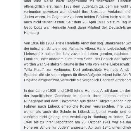
oder eine Reise nach Regenwalde zu finanzieren. Henriett
offensichtlich erst nach 1933 dem Judentum zu, dem sie wohl v
verbunden gewesen war, obwohl ihre Breslauer Vorfahren mütter
Juden waren. Im Gegensatz zu ihren beiden Brüdern hatte sich Hen
auch nicht taufen lassen. Seit dem 28. April 1933 bis zum Tag ih
Getto Lodz war Henriette Arndt dann Mitglied der Deutsch-Isra
Hamburg.
Von 1936 bis 1938 leitete Henriette Arndt den sog. Blankeneser Sch
der jüdischen Schule in der Palmaille, Altona. Rahel Liebeschütz-
Liebeschütz hatten ihn kurz zuvor ins Leben gerufen, nachdem 
Familien, unter anderem auch ihrem Sohn, der Besuch der "arisc
worden war. Sie stellten Räume in der Villa von Rahel Liebeschütz’ 
"Villa Plaut", zur Verfügung. Dort unterrichtete Henriette Arnd
Sprache, die sie selbst eigens für diese Aufgabe erlernt hatte. Als
England emigriert war, versuchte sie vergeblich Henriette Arndt do
In den Jahren 1939 und 1940 lehrte Henriette Arndt dann an der
der Israelitischen Gemeinde in Lübeck. Ihren Lebensunterhalt
Ruhegehalt und dem Einkommen aus dieser Tätigkeit jedoch nicht
Fahrten nach Lübeck erhebliche Kosten verursachten. Ihre Lage
weiter, als auch die Schule in Lübeck aufgelöst wurde und es
zunächst nicht gelang, eine Anstellung in Hamburg zu finden. Z
1940 bis zu ihrer Deportation am 25. Oktober 1941 war sie da
Höheren Schule für Juden" angestellt. Ab Juni 1941 unterrichtet