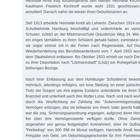
Henriette Arndt trug vorübergehend den Namen Henriette Kirchh
Kaufmann Friedrich Kirchhoff wurde wohl 1931 geschlossen
annulliert. Danach nahm sie wieder ihren Geburtsnamen an.
Seit 1913 arbeitete Henriette Arndt als Lehrerin. Zwischen 1914 u
Schulbehörde Hamburg beschäftigt und unterrichtete an ver
Schulen, zuletzt an der Mädchenschule Graudenzer Weg 34. Wie 
ein enges Verhältnis zu ihren Schülern gehabt haben, zumindes
sie sogar einmal mit in die Ferien nach Regenwalde. Auf Gr
Wiederherstellung des Berufsbeamtentums vom 7. April 1933 wur
dem Staatsdienst entlassen. Bis Oktober 1933 erhielt sie noch Di
zu ihrer Deportation nach "Litzmannstadt" (Lodz) ein Ruhegehalt i
bisherigen Bezüge.
Nach ihrer Entlassung aus dem Hamburger Schuldienst bewarb 
mehrfach, allerdings erfolglos, um eine Stellung an einer jüdisc
Trotz der Sorgen um ihre eigene Existenz unterstützte sie ihren
finanziell und unterhielt auch ihre Mutter Luise. Nach und nach wu
durch die Verpflichtung zur Zahlung der "Judenvermögensab
Vermögen entzogen, das sie teilweise von ihrem Vater geerbt hat
war die sog. Sicherungsanordnung ergangen, aufgrund derer Henr
frei über ihre Vermögenswerte verfügen durfte. Ohne Gene
abgesehen von genau festgelegten Ausnahmen, über ihr Gutha
"Freibetrag" von 300 RM im Monat verfügen. Henriette Arndt bea
Freigabe von Geld, um Geburtstagsgeschenke für ihre Familien