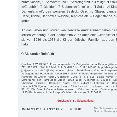
bunte Vasen", "1 Samovar" und "1 Schreibgarnitur, 3-teilig", "1 Stau
m/Zubehör", "2 Ölbilder", "3 Stubenschränke" und "1 Sofa m/4 Kis
Damenfahrrad"; des weiteren Besteck, Geschirr, Gläser, Lamp
Hefte, Tische, Bett sowie Wäsche, Teppiche etc. – Gegenstände, di
geben.
An das Leben und Wirken von Henriette Arndt erinnert neben dem 
letzten Wohnung in der Semperstraße 67 auch eine Gedenktafel an
sie von 1936 bis 1938 die Kinder jüdischer Familien aus den El
hatte.
© Alexander Reinfeldt
Quellen: AfW 130592; Forschungsstelle für Zeitgeschichte in Hamburg/Werks
FZH 575 W.L.; StaHH 214-1, 112; StaHH 314-15, R 1940/63; http://data.jewi
jg~jgsearch~model2~[lodzghetto]lodzghetto; Frank Bajohr, Von der Ausgre
Verfolgung der Hamburger Juden 1933–1945, in: Forschungsstelle für Zeitgesc
Hamburg im ‚Dritten Reich’, Göttingen 2005, S. 471–518; Beate Meyer (H
Ermordung der Hamburger Juden 1933–1945, Geschichte. Zeugnis. Er
Christiane Pritzlaff, Henriette Arndt, eine jüdische Lehrerin in Ham
Carlebach/Wolfgang Grünberg (Hrsg.), "Den Himmel zu pflanzen und die 
51,16), Die Joseph-Carlebach-Konferenzen. Jüdisches Leben. Erziehung u
1995 (Publications of the Joseph-Carlebach-Institute), S. 225–237.
druckansicht
/
Seitenanfang
Der Stolperstein i
IMPRESSUM / DATENSCHUTZ
KONTAKT
Stein in Hamburg v