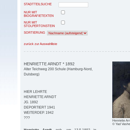
STADTTEILSUCHE
NUR MIT
BIOGRAFIETEXTEN
NUR MIT
STOLPERTONSTEIN
SORTIERUNG
zurück zur Auswahlliste
HENRIETTE ARNDT * 1892
Alter Teichweg 200 Schule (Hamburg-Nord,
Dulsberg)
HIER LEHRTE
HENRIETTE ARNDT
JG. 1892
DEPORTIERT 1941
WEITERDEP. 1942
???
Henriette Ar
© Yad Vash