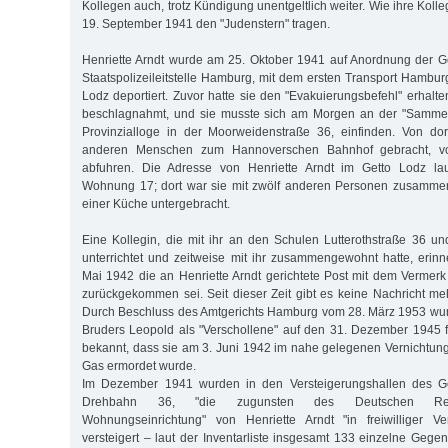
Kollegen auch, trotz Kündigung unentgeltlich weiter. Wie ihre Kol
19. September 1941 den "Judenstern" tragen.
Henriette Arndt wurde am 25. Oktober 1941 auf Anordnung der G
Staatspolizeileitstelle Hamburg, mit dem ersten Transport Hambur
Lodz deportiert. Zuvor hatte sie den "Evakuierungsbefehl" erhalt
beschlagnahmt, und sie musste sich am Morgen an der "Sammel
Provinzialloge in der Moorweidenstraße 36, einfinden. Von do
anderen Menschen zum Hannoverschen Bahnhof gebracht, 
abfuhren. Die Adresse von Henriette Arndt im Getto Lodz la
Wohnung 17; dort war sie mit zwölf anderen Personen zusamme
einer Küche untergebracht.
Eine Kollegin, die mit ihr an den Schulen Lutterothstraße 36 
unterrichtet und zeitweise mit ihr zusammengewohnt hatte, erinn
Mai 1942 die an Henriette Arndt gerichtete Post mit dem Vermer
zurückgekommen sei. Seit dieser Zeit gibt es keine Nachricht meh
Durch Beschluss des Amtgerichts Hamburg vom 28. März 1953 wurd
Bruders Leopold als "Verschollene" auf den 31. Dezember 1945 für
bekannt, dass sie am 3. Juni 1942 im nahe gelegenen Vernichtu
Gas ermordet wurde.
Im Dezember 1941 wurden in den Versteigerungshallen des Ger
Drehbahn 36, "die zugunsten des Deutschen Rei
Wohnungseinrichtung" von Henriette Arndt "in freiwilliger Ver
versteigert – laut der Inventarliste insgesamt 133 einzelne Gegen