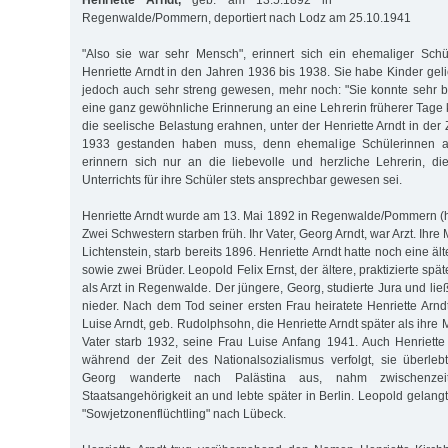
Henriette Arndt,
geb. am 13.5.1892 in
Regenwalde/Pommern, deportiert nach Lodz am 25.10.1941
"Also sie war sehr Mensch", erinnert sich ein ehemaliger Schü
Henriette Arndt in den Jahren 1936 bis 1938. Sie habe Kinder gelieb
jedoch auch sehr streng gewesen, mehr noch: "Sie konnte sehr 
eine ganz gewöhnliche Erinnerung an eine Lehrerin früherer Tage k
die seelische Belastung erahnen, unter der Henriette Arndt in der Z
1933 gestanden haben muss, denn ehemalige Schülerinnen a
erinnern sich nur an die liebevolle und herzliche Lehrerin, d
Unterrichts für ihre Schüler stets ansprechbar gewesen sei.
Henriette Arndt wurde am 13. Mai 1892 in Regenwalde/Pommern (
Zwei Schwestern starben früh. Ihr Vater, Georg Arndt, war Arzt. Ihre 
Lichtenstein, starb bereits 1896. Henriette Arndt hatte noch eine ä
sowie zwei Brüder. Leopold Felix Ernst, der ältere, praktizierte spät
als Arzt in Regenwalde. Der jüngere, Georg, studierte Jura und lie
nieder. Nach dem Tod seiner ersten Frau heiratete Henriette Arnd
Luise Arndt, geb. Rudolphsohn, die Henriette Arndt später als ihre 
Vater starb 1932, seine Frau Luise Anfang 1941. Auch Henriett
während der Zeit des Nationalsozialismus verfolgt, sie überleb
Georg wanderte nach Palästina aus, nahm zwischenzeitl
Staatsangehörigkeit an und lebte später in Berlin. Leopold gelan
"Sowjetzonenflüchtling" nach Lübeck.