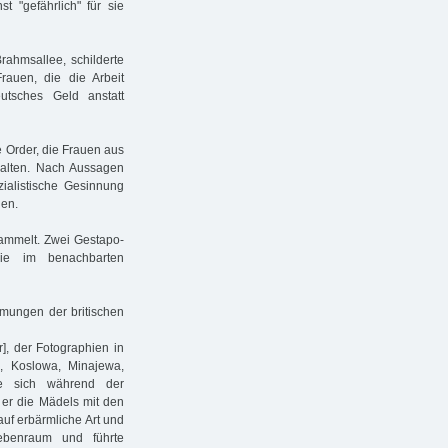
 "gefährlich" für sie
ahmsallee, schilderte
auen, die die Arbeit
utsches Geld anstatt
e Order, die Frauen aus
halten. Nach Aussagen
ialistische Gesinnung
hen.
ammelt. Zwei Gestapo-
ie im benachbarten
mungen der britischen
r], der Fotographien in
, Koslowa, Minajewa,
e sich während der
 er die Mädels mit den
auf erbärmliche Art und
benraum und führte