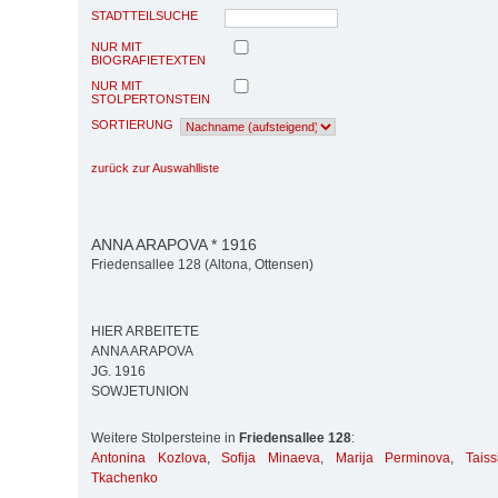
STADTTEILSUCHE
NUR MIT
BIOGRAFIETEXTEN
NUR MIT
STOLPERTONSTEIN
SORTIERUNG
zurück zur Auswahlliste
ANNA ARAPOVA * 1916
Friedensallee 128 (Altona, Ottensen)
HIER ARBEITETE
ANNA ARAPOVA
JG. 1916
SOWJETUNION
Weitere Stolpersteine in
Friedensallee 128
:
Antonina Kozlova
,
Sofija Minaeva
,
Marija Perminova
,
Tais
Tkachenko