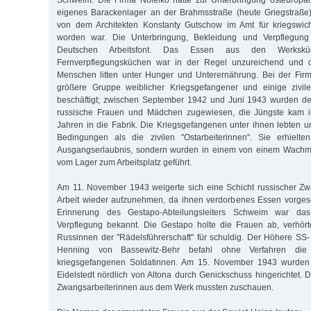
eigenes Barackenlager an der Brahmsstraße (heute Griegstraße)
von dem Architekten Konstanty Gutschow im Amt für kriegswich
worden war. Die Unterbringung, Bekleidung und Verpflegun
Deutschen Arbeitsfont. Das Essen aus den Werksk
Fernverpflegungsküchen war in der Regel unzureichend und qua
Menschen litten unter Hunger und Unterernährung. Bei der Fir
größere Gruppe weiblicher Kriegsgefangener und einige zivil
beschäftigt; zwischen September 1942 und Juni 1943 wurden d
russische Frauen und Mädchen zugewiesen, die Jüngste kam i
Jahren in die Fabrik. Die Kriegsgefangenen unter ihnen lebten u
Bedingungen als die zivilen "Ostarbeiterinnen". Sie erhielt
Ausgangserlaubnis, sondern wurden in einem von einem Wachma
vom Lager zum Arbeitsplatz geführt.
Am 11. November 1943 weigerte sich eine Schicht russischer Zw
Arbeit wieder aufzunehmen, da ihnen verdorbenes Essen vorges
Erinnerung des Gestapo-Abteilungsleiters Schweim war das
Verpflegung bekannt. Die Gestapo holte die Frauen ab, verhört
Russinnen der "Rädelsführerschaft" für schuldig. Der Höhere SS- 
Henning von Bassewitz-Behr befahl ohne Verfahren die 
kriegsgefangenen Soldatinnen. Am 15. November 1943 wurden
Eidelstedt nördlich von Altona durch Genickschuss hingerichtet. 
Zwangsarbeiterinnen aus dem Werk mussten zuschauen.