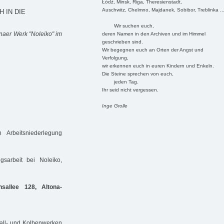
Łódź, Minsk, Riga, Theresienstadt,
Auschwitz, Chelmno, Majdanek, Sobibor, Treblinka ..
 IN DIE
Wir suchen euch,
naer Werk "Noleiko" im
deren Namen in den Archiven und im Himmel
geschrieben sind.
Wir begegnen euch an Orten der Angst und
Verfolgung,
wir erkennen euch in euren Kindern und Enkeln.
Die Steine sprechen von euch,
jeden Tag.
Ihr seid nicht vergessen.
Inge Grolle
Arbeitsniederlegung
arbeit bei Noleiko,
sallee 128, Altona-
all- und Kolbenwerken