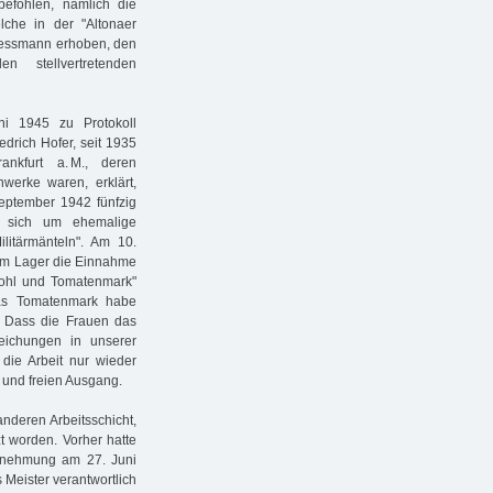
befohlen, nämlich die
che in der "Altonaer
 Tessmann erhoben, den
 stellvertretenden
i 1945 zu Protokoll
edrich Hofer, seit 1935
ankfurt a. M., deren
nwerke waren, erklärt,
eptember 1942 fünfzig
s sich um ehemalige
ilitärmänteln". Am 10.
 im Lager die Einnahme
ßkohl und Tomatenmark"
das Tomatenmark habe
. Dass die Frauen das
eichungen in unserer
die Arbeit nur wieder
 und freien Ausgang.
nderen Arbeitsschicht,
t worden. Vorher hatte
Vernehmung am 27. Juni
s Meister verantwortlich