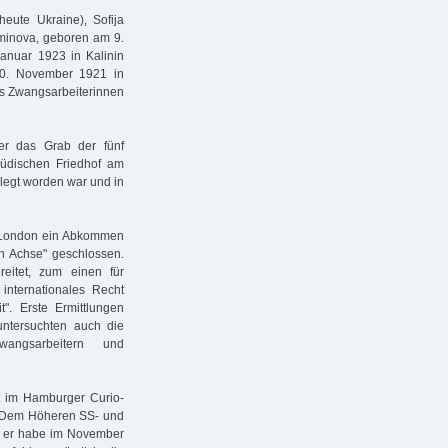
ute Ukraine), Sofija
minova, geboren am 9.
anuar 1923 in Kalinin
10. November 1921 in
ls Zwangsarbeiterinnen
er das Grab der fünf
jüdischen Friedhof am
legt worden war und in
n London ein Abkommen
en Achse" geschlossen.
reitet, zum einen für
nternationales Recht
". Erste Ermittlungen
untersuchten auch die
angsarbeitern und
ht im Hamburger Curio-
t. Dem Höheren SS- und
, er habe im November