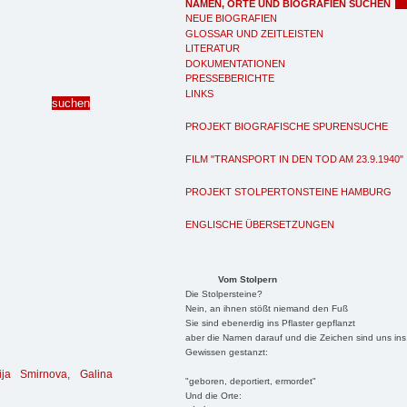
NAMEN, ORTE UND BIOGRAFIEN SUCHEN
NEUE BIOGRAFIEN
GLOSSAR UND ZEITLEISTEN
LITERATUR
DOKUMENTATIONEN
PRESSEBERICHTE
LINKS
PROJEKT BIOGRAFISCHE SPURENSUCHE
FILM "TRANSPORT IN DEN TOD AM 23.9.1940"
PROJEKT STOLPERTONSTEINE HAMBURG
ENGLISCHE ÜBERSETZUNGEN
Vom Stolpern
Die Stolpersteine?
Nein, an ihnen stößt niemand den Fuß
Sie sind ebenerdig ins Pflaster gepflanzt
aber die Namen darauf und die Zeichen sind uns ins
Gewissen gestanzt:
sija Smirnova
,
Galina
"geboren, deportiert, ermordet"
Und die Orte: