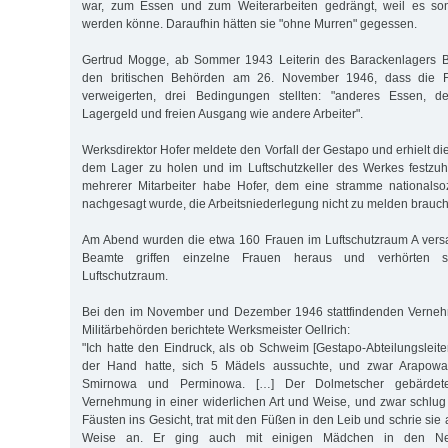
war, zum Essen und zum Weiterarbeiten gedrängt, weil es sonst
werden könne. Daraufhin hätten sie "ohne Murren" gegessen.
Gertrud Mogge, ab Sommer 1943 Leiterin des Barackenlagers Br
den britischen Behörden am 26. November 1946, dass die Fr
verweigerten, drei Bedingungen stellten: "anderes Essen, de
Lagergeld und freien Ausgang wie andere Arbeiter".
Werksdirektor Hofer meldete den Vorfall der Gestapo und erhielt di
dem Lager zu holen und im Luftschutzkeller des Werkes festzu
mehrerer Mitarbeiter habe Hofer, dem eine stramme nationalsoz
nachgesagt wurde, die Arbeitsniederlegung nicht zu melden brauc
Am Abend wurden die etwa 160 Frauen im Luftschutzraum A vers
Beamte griffen einzelne Frauen heraus und verhörten s
Luftschutzraum.
Bei den im November und Dezember 1946 stattfindenden Verneh
Militärbehörden berichtete Werksmeister Oellrich:
"Ich hatte den Eindruck, als ob Schweim [Gestapo-Abteilungsleite
der Hand hatte, sich 5 Mädels aussuchte, und zwar Arapowa
Smirnowa und Perminowa. […] Der Dolmetscher gebärdet
Vernehmung in einer widerlichen Art und Weise, und zwar schlug
Fäusten ins Gesicht, trat mit den Füßen in den Leib und schrie sie 
Weise an. Er ging auch mit einigen Mädchen in den Ne