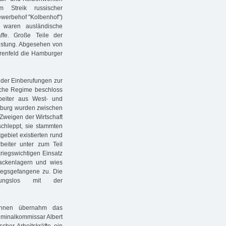
 Streik russischer
ewerbehof "Kolbenhof")
 waren ausländische
affe. Große Teile der
 Rüstung. Abgesehen von
renfeld die Hamburger
 der Einberufungen zur
ische Regime beschloss
beiter aus West- und
amburg wurden zwischen
 Zweigen der Wirtschaft
schleppt, sie stammten
ebiet existierten rund
beiter unter zum Teil
iegswichtigen Einsatz
ackenlagern und wies
riegsgefangene zu. Die
ibungslos mit der
innen übernahm das
iminalkommissar Albert
cher Arbeitskräfte ein