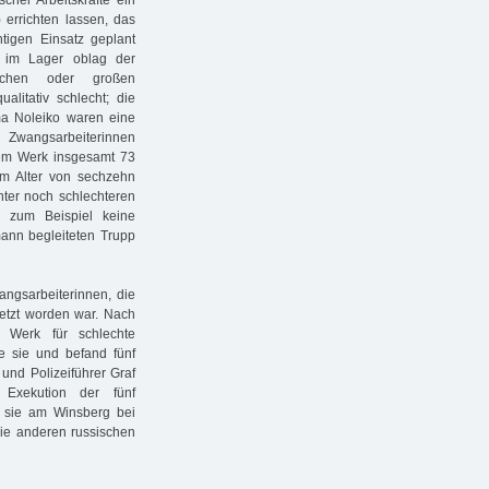
 errichten lassen, das
tigen Einsatz geplant
g im Lager oblag der
üchen oder großen
litativ schlecht; die
ma Noleiko waren eine
e Zwangsarbeiterinnen
em Werk insgesamt 73
m Alter von sechzehn
nter noch schlechteren
en zum Beispiel keine
nn begleiteten Trupp
angsarbeiterinnen, die
etzt worden war. Nach
 Werk für schlechte
e sie und befand fünf
und Polizeiführer Graf
Exekution der fünf
 sie am Winsberg bei
Die anderen russischen