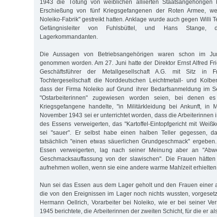
1943 die Tötung von weiblichen alliierten Staatsangehörigen 
Erschießung von fünf Kriegsgefangenen der Roten Armee, wel
Noleiko-Fabrik" gestreikt hatten. Anklage wurde auch gegen Willi
Gefängnisleiter von Fuhlsbüttel, und Hans Stange, den
Lagerkommandanten.
Die Aussagen von Betriebsangehörigen waren schon im Jun
genommen worden. Am 27. Juni hatte der Direktor Ernst Alfred Fri
Geschäftsfüh­rer der Metallgesellschaft A.G. mit Sitz in Fr
Tochtergesellschaft die Norddeutschen Leichtmetall- und Kolbe
dass der Firma Noleiko auf Grund ihrer Bedarfsanmeldung im S
"Ostarbeiterinnen" zugewiesen worden seien, bei denen e
Kriegsgefangene handelte, "in Militärkleidung bei Ankunft, in M
November 1943 sei er unterrichtet worden, dass die Arbeiterinnen
des Essens verweigerten, das "Kartoffel-Eintopfgericht mit Wei
sei "sauer". Er selbst habe einen halben Teller gegessen, 
tatsächlich "einen etwas säuerlichen Grundgeschmack" ergeben
Essen verweigerten, lag nach seiner Meinung aber an "Abw
Geschmacksauffassung von der slawischen". Die Frauen hätten 
aufnehmen wollen, wenn sie eine andere warme Mahlzeit erhielten
Nun sei das Essen aus dem Lager geholt und den Frauen einer a
die von den Ereignissen im Lager noch nichts wussten, vorgesetz
Hermann Oellrich, Vorarbeiter bei Noleiko, wie er bei seiner 
1945 berichtete, die Arbeiterinnen der zweiten Schicht, für die er al