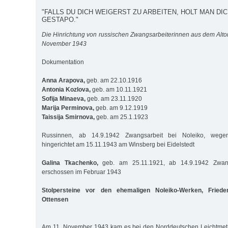
"FALLS DU DICH WEIGERST ZU ARBEITEN, HOLT MAN DICH
GESTAPO."
Die Hinrichtung von russischen Zwangsarbeiterinnen aus dem Alto
November 1943
Dokumentation
Anna Arapova,
geb. am 22.10.1916
Antonia Kozlova,
geb. am 10.11.1921
Sofija Minaeva,
geb. am 23.11.1920
Marija Perminova,
geb. am 9.12.1919
Taissija Smirnova,
geb. am 25.1.1923
Russinnen, ab 14.9.1942 Zwangsarbeit bei Noleiko, wegen 
hingerichtet am 15.11.1943 am Winsberg bei Eidelstedt
Galina Tkachenko,
geb. am 25.11.1921, ab 14.9.1942 Zwangs
erschossen im Februar 1943
Stolpersteine vor den ehemaligen Noleiko-Werken, Frieden
Ottensen
Am 11. November 1943 kam es bei den Norddeutschen Leichtmet