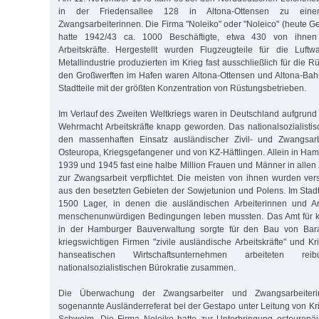
in der Friedensallee 128 in Altona-Ottensen zu einem
Zwangsarbeiterinnen. Die Firma "Noleiko" oder "Noleico" (heute G
hatte 1942/43 ca. 1000 Beschäftigte, etwa 430 von ihnen
Arbeitskräfte. Hergestellt wurden Flugzeugteile für die Luftw
Metallindustrie produzierten im Krieg fast ausschließlich für die
den Großwerften im Hafen waren Altona-Ottensen und Altona-Bah
Stadtteile mit der größten Konzentration von Rüstungsbetrieben.
Im Verlauf des Zweiten Weltkriegs waren in Deutschland aufgrund
Wehrmacht Arbeitskräfte knapp geworden. Das nationalsozialist
den massenhaften Einsatz ausländischer Zivil- und Zwangsar
Osteuropa, Kriegsgefangener und von KZ-Häftlingen. Allein in H
1939 und 1945 fast eine halbe Million Frauen und Männer in allen
zur Zwangsarbeit verpflichtet. Die meisten von ihnen wurden ver
aus den besetzten Gebieten der Sowjetunion und Polens. Im Stadtg
1500 Lager, in denen die ausländischen Arbeiterinnen und Ar
menschenunwürdigen Bedingungen leben mussten. Das Amt für kr
in der Hamburger Bauverwaltung sorgte für den Bau von Bar
kriegswichtigen Firmen "zivile ausländische Arbeitskräfte" und K
hanseatischen Wirtschaftsunternehmen arbeiteten re
nationalsozialistischen Bürokratie zusammen.
Die Überwachung der Zwangsarbeiter und Zwangsarbeiter
sogenannte Ausländerreferat bei der Gestapo unter Leitung von Kr
Schweim. Die Firma Noleiko hatte zur Unterbringung osteuropäis