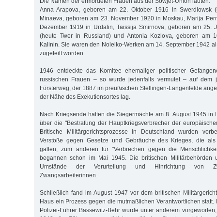
Die Namen der ermordeten Frauen aus der Sowjet-Union lauten:
Anna Arapova, geboren am 22. Oktober 1916 in Swerdlowsk (he
Minaeva, geboren am 23. November 1920 in Moskau, Marija Per
Dezember 1919 in Urdalin, Taissija Smirnova, geboren am 25. J
(heute Twer in Russland) und Antonia Kozlova, geboren am 
Kalinin. Sie waren den Noleiko-Werken am 14. September 1942 a
zugeteilt worden.
1946 entdeckte das Komitee ehemaliger politischer Gefangen
russischen Frauen – so wurde jedenfalls vermutet – auf dem 
Försterweg, der 1887 im preußischen Stellingen-Langenfelde ange
der Nähe des Exekutionsortes lag.
Nach Kriegsende hatten die Siegermächte am 8. August 1945 i
über die "Bestrafung der Hauptkriegsverbrecher der europäisch
Britische Militärgerichtsprozesse in Deutschland wurden vorbe
Verstöße gegen Gesetze und Gebräuche des Krieges, die als i
galten, zum anderen für "Verbrechen gegen die Menschlichkeit
begannen schon im Mai 1945. Die britischen Militärbehörden 
Umstände der Verurteilung und Hinrichtung von Zw
Zwangsarbeiterinnen.
Schließlich fand im August 1947 vor dem britischen Militärgeric
Haus ein Prozess gegen die mutmaßlichen Verantwortlichen stat
Polizei-Führer Bassewitz-Behr wurde unter anderem vorgeworfen