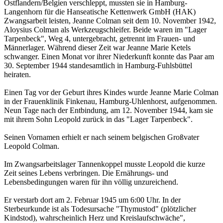
Ostflandern/Belgien verschleppt, mussten sie in Hamburg-
Langenhorn für die Hanseatische Kettenwerk GmbH (HAK)
Zwangsarbeit leisten, Jeanne Colman seit dem 10. November 1942,
Aloysius Colman als Werkzeugschleifer. Beide waren im "Lager
Tarpenbeck", Weg 4, untergebracht, getrennt im Frauen- und
Männerlager. Während dieser Zeit war Jeanne Marie Ketels
schwanger. Einen Monat vor ihrer Niederkunft konnte das Paar am
30. September 1944 standesamtlich in Hamburg-Fuhlsbüttel
heiraten.
Einen Tag vor der Geburt ihres Kindes wurde Jeanne Marie Colman
in der Frauenklinik Finkenau, Hamburg-Uhlenhorst, aufgenommen.
Neun Tage nach der Entbindung, am 12. November 1944, kam sie
mit ihrem Sohn Leopold zurück in das "Lager Tarpenbeck".
Seinen Vornamen erhielt er nach seinem belgischen Großvater
Leopold Colman.
Im Zwangsarbeitslager Tannenkoppel musste Leopold die kurze
Zeit seines Lebens verbringen. Die Ernährungs- und
Lebensbedingungen waren für ihn völlig unzureichend.
Er verstarb dort am 2. Februar 1945 um 6:00 Uhr. In der
Sterbeurkunde ist als Todesursache "Thymustod" (plötzlicher
Kindstod), wahrscheinlich Herz und Kreislaufschwäche",