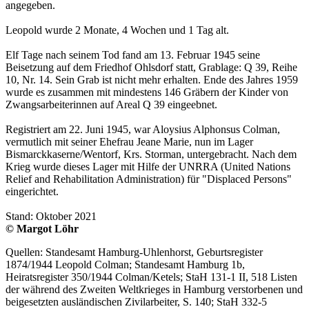
angegeben.
Leopold wurde 2 Monate, 4 Wochen und 1 Tag alt.
Elf Tage nach seinem Tod fand am 13. Februar 1945 seine
Beisetzung auf dem Friedhof Ohlsdorf statt, Grablage: Q 39, Reihe
10, Nr. 14. Sein Grab ist nicht mehr erhalten. Ende des Jahres 1959
wurde es zusammen mit mindestens 146 Gräbern der Kinder von
Zwangsarbeiterinnen auf Areal Q 39 eingeebnet.
Registriert am 22. Juni 1945, war Aloysius Alphonsus Colman,
vermutlich mit seiner Ehefrau Jeane Marie, nun im Lager
Bismarckkaserne/Wentorf, Krs. Storman, untergebracht. Nach dem
Krieg wurde dieses Lager mit Hilfe der UNRRA (United Nations
Relief and Rehabilitation Administration) für "Displaced Persons"
eingerichtet.
Stand: Oktober 2021
© Margot Löhr
Quellen: Standesamt Hamburg-Uhlenhorst, Geburtsregister
1874/1944 Leopold Colman; Standesamt Hamburg 1b,
Heiratsregister 350/1944 Colman/Ketels; StaH 131-1 II, 518 Listen
der während des Zweiten Weltkrieges in Hamburg verstorbenen und
beigesetzten ausländischen Zivilarbeiter, S. 140; StaH 332-5