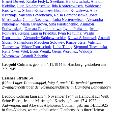
Ernest Duvert
,
Knabe Fedyk
,
Swetlana Harkawtschuk
,
Anatoli
Kobilko
,
Luja Kolomejtschuk
,
Ilda Konforowitsch
,
Waldemar
Kosowzow
,
Schura Kotschezeschko
,
Paul Kowalewa
,
Alex
Kritzkaja
,
Valentin Lewonenko
,
Raisa Lomonossowa
,
Josef
Mrosowska
,
Galina Nasarowa
,
Luba Nesterowitsch
,
Alexandra
Nikolajew
,
Maria Ostagowa
,
Sina Paratschenko
,
Annatoli
Podwinskaja
,
Damara Pogrebnikowa
,
Lydia Poliwara
,
Iwan
Poliwara
,
Regina Larissa Prieditis
,
Iwan Ragulina
,
Wasilij
Romanenko
,
Alexander Sabluswitschke
,
Klawa Schurawel
,
Anatoli
Slusar
,
Namenloses Mädchen Solowey
,
Knabe Stefa
,
Valentin
Tkatschow
,
Viktor Tomaschuk
,
Luba Tulup
,
Sigmund Tuschinska
,
René-Yves Vitel
,
Boris Wenik
,
Genja Woronez
,
Walodja
Woronzow
,
Anatoli Zebenko
Leopold Colman,
geb. am 4.11.1944 in Hamburg, gestorben am
2.2.1945
Essener Straße 54
früher Lager Tannenkoppel, Weg 4, auch "Tarpenbek" genannt
Zwangsarbeitslager der Rüstungsindustrie in Hamburg Langenhorn
Leopold Colman kam am 4. November 1944 in Hamburg zur Welt.
Seine Eltern, Jeanne Marie, geb. Ketels, geb. am 17.4.1922 in
Antwerpen, und Aloysius Alphonsus Colman, geb. am 14.11.1925
in Sint-Niklaas, waren katholischen Glaubens. Aus ihrer Heimat