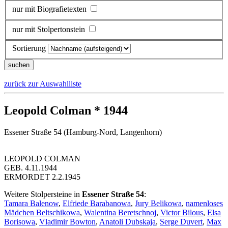
nur mit Biografietexten
nur mit Stolpertonstein
Sortierung
zurück zur Auswahlliste
Leopold Colman * 1944
Essener Straße 54 (Hamburg-Nord, Langenhorn)
LEOPOLD COLMAN
GEB. 4.11.1944
ERMORDET 2.2.1945
Weitere Stolpersteine in
Essener Straße 54
:
Tamara Balenow
,
Elfriede Barabanowa
,
Jury Belikowa
,
namenloses
Mädchen Beltschikowa
,
Walentina Beretschnoj
,
Victor Bilous
,
Elsa
Borisowa
,
Vladimir Bowton
,
Anatoli Dubskaja
,
Serge Duvert
,
Max