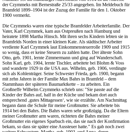
der Czymmeks mit Bernestraße 25/33 angegeben. Im Meldebuch für
Bramfeld 1899–1904 ist der Zuzug der Familie für den 1. Oktober
1900 vermerkt.
Die Czymmeks waren eine typische Bramfelder Arbeiterfamilie. Der
Vater, Karl Czymmek, kam aus Ostpreußen nach Hamburg und
heiratete 1898 Martha Hinsch. Mit ihren sechs Kindern lebten sie in
Bramfelds Norden in einer kleinen Kate. Als städtischer Arbeiter
verdiente Karl Czymmek laut Einkommensteuerrolle 1909 und 1915
so wenig, dass er keine Steuern zu zahlen hatte. Der älteste Sohn
Otto, geb. 1901, lernte Zimmermann und ging auf Wanderschaft.
Sohn Karl, geb. 1904, lernte Tischler, arbeitete bei Blohm & Voss
und wanderte 1929 in die USA aus. Wilhelm, geb. 1906, verdingte
sich als Kohlenträger. Seine Schwester Frieda, geb. 1900, begann
mit zehn Jahren in der Familie Max Bahrs in Bramfeld – dem
Stammhaus der späteren Baumarktkette – zu arbeiten. Ein
Großneffe Wilhelm Czymmeks schrieb uns: "Sie passte auf die
Kinder der Bahrs auf, half in der Küche und bekam dort auch
entsprechend ‚gutes Mittagessen‘, wie sie erzählte. Am Nachmittag
begann dann die Schule für meine Großmutter. Sie arbeitete bis
1914 bei den Bahrs. Die Bahrs waren sehr großzügig. Da die Eltern
meiner Großmutter arm waren, richteten die Bahrs meiner
Großmutter ein eigenes Sparbuch ein, das sie nach der Konfirmation
bekam, so dass sie später eine Aussteuer hatte." Es gab noch zwei
weitere Schwestern, Martha, geb. 1903, und Anna, deren