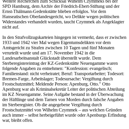
Weitere Recherchen zum Schicksal Wilhelm Czymmeks bei der
SPD Ham­burg, dem Archiv der Friedrich-Ebert-Stiftung und der
Ernst-Thälmann-Gedenkstätte blieben erfolglos. Vor dem
Hanseatischen Oberlandesgericht, wo Delikte wegen politischen
Widerstandes verhandelt wurden, taucht Czymmek als Angeklagter
nicht auf.
In den Strafvollzugskarteien hingegen ist vermerkt, dass er zwischen
1933 und 1942 vier Mal wegen Eigentumsdelikten vor dem
Amtsgericht zu Strafen zwischen 10 Tagen und fünf Monaten
verurteilt wurde und am 17. November 1942 in die
Landesarbeitsanstalt Glückstadt überstellt wurde. Dem
Sterberegistereintrag der KZ-Gedenkstätte Neuengamme waren
folgende Angaben zu entnehmen: "Konfession: evangelisch;
Familienstand: nicht verheiratet; Beruf: Transportarbeiter; Todesort:
Bremen-Farge, Arbeitslager; Todesursache: Vergiftung durch
Frostschutzmittel; Meldende Person: Apenburg, Otto." Otto
Apenburg war als Kriminalsekretär Leiter der politischen Abteilung
im KZ Neuengamme. Seine Aufgabe bestand in der Überwachung
der Häftlinge und dem Tarnen von Morden durch falsche An­gaben
im Sterberegister. Ob die angegebene Vergiftung durch
Frostschutzmittel von Wilhelm Czymmek – aus welchen Gründen
auch immer – selbst herbeigeführt wurde oder Apenburgs Erfindung
war, bleibt offen.