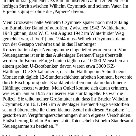
immer unklar geblieben. Es kam in unserem Garten zu einem sehr
heftigen Streit zwischen Wilhelm Czymmek und seinem Vater. Im
Ergebnis ging er ohne die ‚Papiere‘ davon.
Mein Großvater hatte Wilhelm Czymmek später noch mal zufällig
am Barmbeker Bahnhof getroffen. Zwischen 1942 [Wählerkartei
1943 gibt an, dass W. C. seit August 1942 im Winterhuder Weg
gemeldet war, d. Verf.] und 1944 muss Wilhelm Czymmek dann
von der Gestapo verhaftet und in das Hamburger
Konzentrationslager Neuengamme eingeliefert worden sein. Von
Neuengamme ist er in das Außenlager Bremen/Farge überstellt
worden. In Bremen/Farge bauten täglich ca. 10.000 Menschen an
einem großen U-Bootbunker, davon waren etwa 3000 KZ-
Häftlinge. Die SS kalkulierte, dass die Häftlinge im Schnitt neun
Monate mit täglich 12-Stundenschichten arbeiten konnten, bevor sie
durch Erschöpfung oder Krankheit starben und dann durch neue
Häftlinge ersetzt wurden. Mein Onkel konnte sich daran erinnern,
wie es im Januar 1945 an unserer Haustür klingelte. Es war die
Polizei. Sie teilte meiner Großmutter mit, dass ihr Bruder Wilhelm
Czymmek am 16.1.1945 im Außenlager Bremen/Farge verstorben
sei und überreichte ihr einen kleinen Zettel mit diesen Anga­ben: ",…
gestorben an Vergiftungserscheinungen durch eigenes Verschulden.
Einäscherung fand in Bremen statt. Totenschein ist beim Standesamt
Neuengamme zu beziehen.’"