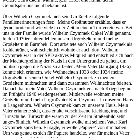
Geburtsjahr uns nicht bekannt ist.
Über Wilhelm Czymmek hielt sein Großneffe folgende
Familienerinnerungen fest: "Meine Großmutter erzählte, dass er
gerne turnte und wie viele in der Zeit in einem Turnverein war. Bei
uns in der Familie wurde Wilhelm Czymmek Onkel Willi genannt.
In den 1930er Jahren lebten unsere Urgroßeltern und meine
Großeltern in Barmbek. Dort arbeitete auch Wilhelm Czymmek als
Kohlenträger, wahrscheinlich wohnte er auch dort. Wilhelm
Czymmek war in der SPD aktives Mitglied und entschied sich nach
der Machtergreifung der Nazis in den Untergrund zu gehen, um
politisch gegen die Nazis zu arbeiten. Mein Vater (Jahrgang 1926)
konnte sich erinnern, wie Weihnachten 1933 oder 1934 meine
Urgroßeltern seinen Onkel Wilhelm Czymmek zu meinen
Großeltern mitbrachten und dann zusammen Weihnachten feierten.
Danach hat mein Vater Wilhelm Czymmek erst nach Kriegsbeginn
im Frühjahr 1940 wiedergesehen. Mittlerweile wohnten meine
Großeltern und mein Urgroßvater Karl Czymmek in unserem Haus
in Langenhorn. Wilhelm Czymmek kam zu unserem Haus. Mein
Vater erinnerte sich, dass er alte verschlissene Kleidung trug und
Turnschuhe. Turnschuhe waren zu der Zeit im Straßenbild sehr
ungewöhnlich. Wilhelm Czymmek wollte mit seinem Vater Karl
Czymmek sprechen. Er sagte, er wolle ‚Papiere‘ von ihm haben.
Um was genau es sich für Papiere handelte, war für meinen Vater