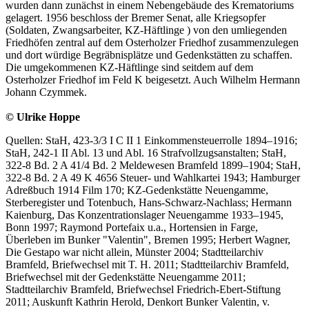
wurden dann zunächst in einem Nebengebäude des Krematoriums
gelagert. 1956 beschloss der Bremer Senat, alle Kriegsopfer
(Soldaten, Zwangsarbeiter, KZ-Häftlinge ) von den umliegenden
Friedhöfen zentral auf dem Osterholzer Friedhof zusammenzulegen
und dort würdige Begräbnisplätze und Gedenkstätten zu schaffen.
Die umgekommenen KZ-Häftlinge sind seitdem auf dem
Osterholzer Friedhof im Feld K beigesetzt. Auch Wilhelm Hermann
Johann Czymmek.
© Ulrike Hoppe
Quellen: StaH, 423-3/3 I C II 1 Einkommensteuerrolle 1894–1916;
StaH, 242-1 II Abl. 13 und Abl. 16 Strafvollzugsanstalten; StaH,
322-8 Bd. 2 A 41/4 Bd. 2 Meldewesen Bramfeld 1899–1904; StaH,
322-8 Bd. 2 A 49 K 4656 Steuer- und Wahlkartei 1943; Hamburger
Adreßbuch 1914 Film 170; KZ-Gedenkstätte Neuengamme,
Sterberegister und Totenbuch, Hans-Schwarz-Nachlass; Hermann
Kaienburg, Das Konzentrationslager Neuengamme 1933–1945,
Bonn 1997; Raymond Portefaix u.a., Hortensien in Farge,
Überleben im Bunker "Valentin", Bremen 1995; Herbert Wagner,
Die Gestapo war nicht allein, Münster 2004; Stadtteilarchiv
Bramfeld, Briefwechsel mit T. H. 2011; Stadtteilarchiv Bramfeld,
Briefwechsel mit der Gedenkstätte Neuengamme 2011;
Stadtteilarchiv Bramfeld, Briefwechsel Friedrich-Ebert-Stiftung
2011; Auskunft Kathrin Herold, Denkort Bunker Valentin, v.