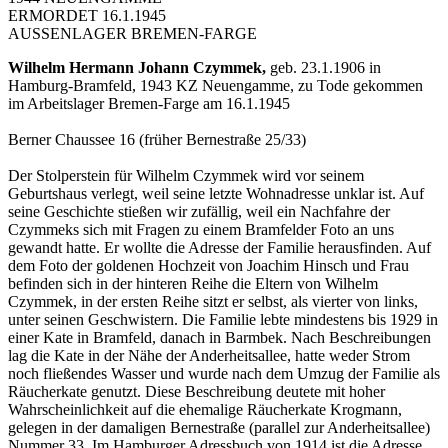
ERMORDET 16.1.1945
AUSSENLAGER BREMEN-FARGE
Wilhelm Hermann Johann Czymmek,
geb. 23.1.1906 in
Hamburg-Bramfeld, 1943 KZ Neuengamme, zu Tode gekommen
im Arbeitslager Bremen-Farge am 16.1.1945
Berner Chaussee 16 (früher Bernestraße 25/33)
Der Stolperstein für Wilhelm Czymmek wird vor seinem
Geburtshaus verlegt, weil seine letzte Wohnadresse unklar ist. Auf
seine Geschichte stießen wir zufällig, weil ein Nachfahre der
Czymmeks sich mit Fragen zu einem Bramfelder Foto an uns
gewandt hatte. Er wollte die Adresse der Familie herausfinden. Auf
dem Foto der goldenen Hochzeit von Joachim Hinsch und Frau
befinden sich in der hinteren Reihe die Eltern von Wilhelm
Czymmek, in der ersten Reihe sitzt er selbst, als vierter von links,
unter seinen Geschwistern. Die Familie lebte mindestens bis 1929 in
einer Kate in Bramfeld, danach in Barmbek. Nach Beschreibungen
lag die Kate in der Nähe der Anderheitsallee, hatte weder Strom
noch fließendes Wasser und wurde nach dem Umzug der Familie als
Räucherkate genutzt. Diese Beschreibung deutete mit hoher
Wahrscheinlichkeit auf die ehemalige Räucherkate Krogmann,
gelegen in der damaligen Bernestraße (parallel zur Anderheitsallee)
Nummer 33. Im Hamburger Adressbuch von 1914 ist die Adresse