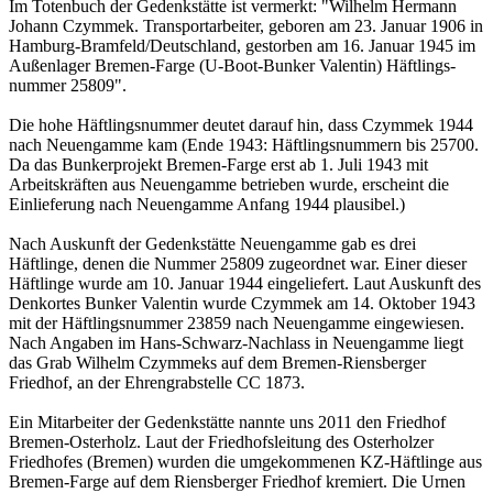
Im Totenbuch der Gedenkstätte ist vermerkt: "Wilhelm Hermann
Johann Czymmek. Transportarbeiter, geboren am 23. Januar 1906 in
Hamburg-Bramfeld/Deutschland, gestorben am 16. Januar 1945 im
Außenlager Bremen-Farge (U-Boot-Bunker Valentin) Häftlings­
nummer 25809".
Die hohe Häftlingsnummer deutet darauf hin, dass Czymmek 1944
nach Neuengamme kam (Ende 1943: Häftlingsnummern bis 25700.
Da das Bunkerprojekt Bremen-Farge erst ab 1. Juli 1943 mit
Arbeitskräften aus Neuengamme betrieben wurde, erscheint die
Einlieferung nach Neuengamme Anfang 1944 plausibel.)
Nach Auskunft der Gedenkstätte Neuengamme gab es drei
Häftlinge, denen die Nummer 25809 zugeordnet war. Einer dieser
Häftlinge wurde am 10. Januar 1944 eingeliefert. Laut Auskunft des
Denkortes Bunker Valentin wurde Czymmek am 14. Oktober 1943
mit der Häftlingsnummer 23859 nach Neuengamme eingewiesen.
Nach Angaben im Hans-Schwarz-Nachlass in Neuengamme liegt
das Grab Wilhelm Czymmeks auf dem Bremen-Riensberger
Friedhof, an der Ehrengrabstelle CC 1873.
Ein Mitarbeiter der Gedenkstätte nannte uns 2011 den Friedhof
Bremen-Osterholz. Laut der Friedhofsleitung des Osterholzer
Friedhofes (Bremen) wurden die umgekommenen KZ-Häftlinge aus
Bremen-Farge auf dem Riensberger Friedhof kremiert. Die Urnen