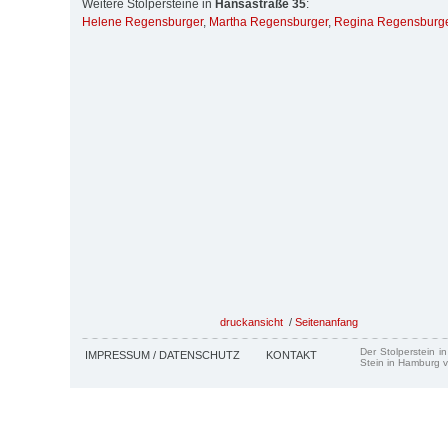
Weitere Stolpersteine in
Hansastraße 35
:
Helene Regensburger
,
Martha Regensburger
,
Regina Regensburg
druckansicht
/
Seitenanfang
Der Stolperstein i
IMPRESSUM / DATENSCHUTZ
KONTAKT
Stein in Hamburg v