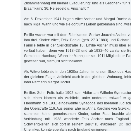
Zusammenhang mit meiner Evaquierung" und als Geschenk für "Fr
Braamkamp 36: Reisegeld u. Anschaffg."
Am 6. Dezember 1941 folgten Alice Ascher und Margot Doctor d
nach Riga. Wann und wie sie dort ums Leben gekommen sind, wisse
Emilie Ascher war mit dem Fabrikanten Gustav Joachim Ascher ver
ihm drei Kinder: Alice, Felix Daniel (geb. 27.3.1883) und Richard
Familie lebte in der Sierichstraße 18. Emilie Ascher muss über
verfügt haben, denn von 1913–23 und ab 1932–40 zahlte sie Bei
Gemeinde Hamburg. Wann ihr Mann, der seit 1911 Mitglied der Patr
gewesen war, starb, ist nicht bekannt.
Als Witwe lebte sie in den 1930er Jahren im ersten Stock des H
der gleichen Etage, vielleicht auch in der gleichen Wohnung, lebte
ihrer Partnerin Margot Docter.
Emilies Sohn Felix hatte 1902 sein Abitur am Wilhelm-Gymnasiu
sich einen Namen als Architekt, unter anderem entwarf er 
Friedmann die 1931 eingeweihte Synagoge des liberalen jüdisc
der Oberstraße 116. Aus seiner Ehe mit Anna Karoline von Gizycki,
stammten keine gemeinsamen Kinder, seine Frau brachte abe
Verbindung mit. 1938 wanderte Felix Ascher nach England a
Schwierigkeiten, sich dort in seinem Beruf zu etablieren. Dr. Ri
Chemiker, konnte ebenfalls nach England emigrieren.