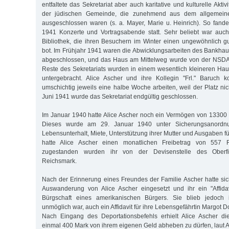
entfaltete das Sekretariat aber auch karitative und kulturelle Aktivi
der jüdischen Gemeinde, die zunehmend aus dem allgemeine
ausgeschlossen waren (s. a. Mayer, Marie u. Heinrich). So fande
1941 Konzerte und Vortragsabende statt. Sehr beliebt war auch
Bibliothek, die ihren Besuchern im Winter einen ungewöhnlich gu
bot. Im Frühjahr 1941 waren die Abwicklungsarbeiten des Bankhau
abgeschlossen, und das Haus am Mittelweg wurde von der NSDA
Reste des Sekretariats wurden in einem wesentlich kleineren Haus
untergebracht. Alice Ascher und ihre Kollegin "Frl." Baruch k
umschichtig jeweils eine halbe Woche arbeiten, weil der Platz nich
Juni 1941 wurde das Sekretariat endgültig geschlossen.
Im Januar 1940 hatte Alice Ascher noch ein Vermögen von 13300
Dieses wurde am 29. Januar 1940 unter Sicherungsanordnun
Lebensunterhalt, Miete, Unterstützung ihrer Mutter und Ausgaben f
hatte Alice Ascher einen monatlichen Freibetrag von 557 R
zugestanden wurden ihr von der Devisenstelle des Oberfi
Reichsmark.
Nach der Erinnerung eines Freundes der Familie Ascher hatte si
Auswanderung von Alice Ascher eingesetzt und ihr ein "Affidav
Bürgschaft eines amerikanischen Bürgers. Sie blieb jedoch
unmöglich war, auch ein Affidavit für ihre Lebensgefährtin Margot Do
Nach Eingang des Deportationsbefehls erhielt Alice Ascher d
einmal 400 Mark von ihrem eigenen Geld abheben zu dürfen, laut A