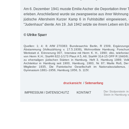
Am 6. Dezember 1941 musste Emilie Ascher die Deportation ihrer T
erleben. Anschließend wurde sie zwangsweise aus ihrer Wohnun
jüdische Altersheim Kurzer Kamp 6 in Fuhlsbüttel eingewiesen, 
"Judenhaus" diente. Am 19. Juli 1942 setzte sie ihrem Leben ein E
© Ulrike Sparr
Quellen: 1; 4; 8; AfW 270383; Bundesarchiv Berlin, R 1509, Ergänzung
Abstammung (Volkszählung v. 17.5.1939), Wohnortliste Hamburg; Forschungs
Werkstatt d. Erinnerung 007, Interview mit Herrn K. H., 1990; dito, telefoni
von Herrn K.H.; StaHH 622-1/173 Plaut A 5, A6; StaHH 314-15 OFP R 1940/6;
zu ehemaligen jüdischen Stätten in Hamburg, Heft 3, Hamburg 1989; Volk
Architektur in Hamburg seit 1900, Hamburg, 1983, Nr. 87; Marlis Roß, Der
Mitglieder 1935, Die Patriotische Gesellschaft im Nationalsozialismus
Gymnasium 1881–1956, Hamburg 1956, S. 115f.
druckansicht
/
Seitenanfang
Der Stolperstein i
IMPRESSUM / DATENSCHUTZ
KONTAKT
Stein in Hamburg v