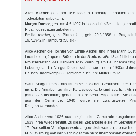
Alice Ascher
,
Emilie Ascher
Alice Ascher,
geb. am 16.8.1880 in Hamburg, deportiert am 
Todesdatum unbekannt
Margot Doctor,
geb. am 4.5.1897 in Leobschütz/Schlesien, deport
Riga, Todesdatum unbekannt
Emilie Ascher,
geb. Blumenfeld, geb. 20.8.1858 in Burgsteinf
19.7.1942 in Hamburg (Suizid)
Alice Ascher, die Tochter von Emilie Ascher und ihrem Mann Gus
ihren beiden jüngeren Brüdern in der Sierichstraße 18 auf, blieb un
Privatsekretärin des Bankiers Max Warburg am Ballindamm tätig
Lebensgefährtin Margot Doctor wohnte sie in den 1930er Jahre
Hauses Braamkamp 36. Dort lebte auch ihre Mutter Emilie.
Wann Margot Doctor aus ihrem schlesischen Geburtsort nach Ha
nicht. Die Angaben auf ihrer Kultussteuerkarte sind spärlich. Als i
(ohne Geburtsdatum) genannt, als ihr Beruf "Angestellte". Sie erklä
aus der Gemeinde, 1940 wurde sie zwangsweise Mitgl
Religionsverbandes.
Alice Ascher war 1926 aus der jüdischen Gemeinde ausgetreten, 
1939 ihren Wiedereintritt. Zu dieser Zeit arbeitete sie im Sekretar
17. Dort sollten Vermögenswerte abgewickelt werden, die nach der
M. M. Warburg von der Nachfolgefirma nicht übernommen worden 