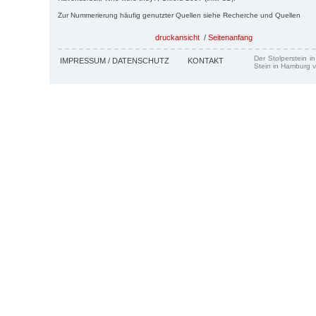
Zur Nummerierung häufig genutzter Quellen siehe Recherche und Quellen
druckansicht
/
Seitenanfang
Der Stolperstein i
IMPRESSUM / DATENSCHUTZ
KONTAKT
Stein in Hamburg v