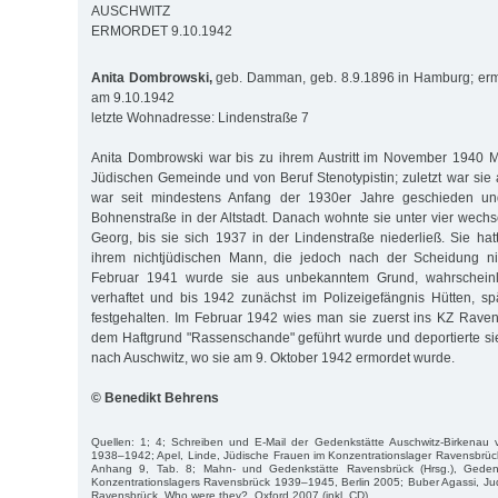
AUSCHWITZ
ERMORDET 9.10.1942
Anita Dombrowski,
geb. Damman, geb. 8.9.1896 in Hamburg; erm
am 9.10.1942
letzte Wohnadresse: Lindenstraße 7
Anita Dombrowski war bis zu ihrem Austritt im November 1940 M
Jüdischen Gemeinde und von Beruf Stenotypistin; zuletzt war sie a
war seit mindestens Anfang der 1930er Jahre geschieden und
Bohnenstraße in der Altstadt. Danach wohnte sie unter vier wechs
Georg, bis sie sich 1937 in der Lindenstraße niederließ. Sie hat
ihrem nichtjüdischen Mann, die jedoch nach der Scheidung nic
Februar 1941 wurde sie aus unbekanntem Grund, wahrscheinl
verhaftet und bis 1942 zunächst im Polizeigefängnis Hütten, sp
festgehalten. Im Februar 1942 wies man sie zuerst ins KZ Raven
dem Haftgrund "Rassenschande" geführt wurde und deportierte si
nach Auschwitz, wo sie am 9. Oktober 1942 ermordet wurde.
© Benedikt Behrens
Quellen: 1; 4; Schreiben und E-Mail der Gedenkstätte Auschwitz-Birkenau 
1938–1942; Apel, Linde, Jüdische Frauen im Konzentrationslager Ravensbrüc
Anhang 9, Tab. 8; Mahn- und Gedenkstätte Ravensbrück (Hrsg.), Geden
Konzentrationslagers Ravensbrück 1939–1945, Berlin 2005; Buber Agassi, Ju
Ravensbrück. Who were they?, Oxford 2007 (inkl. CD).