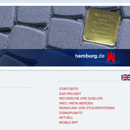
STARTSEITE
DAS PROJEKT
RECHERCHE UND QUELLEN
PATE / PATIN WERDEN
REINIGUNG VON STOLPERSTEINEN
STANDPUNKTE
AKTUELL
MOBILE APP