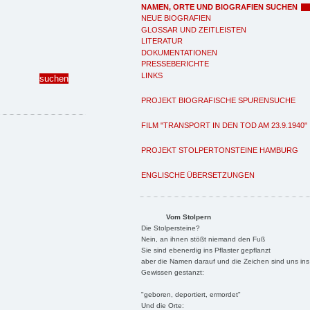
NAMEN, ORTE UND BIOGRAFIEN SUCHEN
NEUE BIOGRAFIEN
GLOSSAR UND ZEITLEISTEN
LITERATUR
DOKUMENTATIONEN
PRESSEBERICHTE
LINKS
PROJEKT BIOGRAFISCHE SPURENSUCHE
FILM "TRANSPORT IN DEN TOD AM 23.9.1940"
PROJEKT STOLPERTONSTEINE HAMBURG
ENGLISCHE ÜBERSETZUNGEN
Vom Stolpern
Die Stolpersteine?
Nein, an ihnen stößt niemand den Fuß
Sie sind ebenerdig ins Pflaster gepflanzt
aber die Namen darauf und die Zeichen sind uns ins
Gewissen gestanzt:
"geboren, deportiert, ermordet"
Und die Orte: