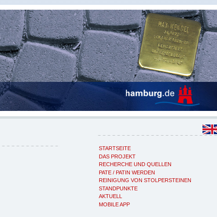
STARTSEITE
DAS PROJEKT
RECHERCHE UND QUELLEN
PATE / PATIN WERDEN
REINIGUNG VON STOLPERSTEINEN
STANDPUNKTE
AKTUELL
MOBILE APP