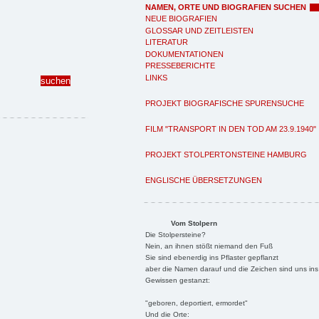
NAMEN, ORTE UND BIOGRAFIEN SUCHEN
NEUE BIOGRAFIEN
GLOSSAR UND ZEITLEISTEN
LITERATUR
DOKUMENTATIONEN
PRESSEBERICHTE
LINKS
PROJEKT BIOGRAFISCHE SPURENSUCHE
FILM "TRANSPORT IN DEN TOD AM 23.9.1940"
PROJEKT STOLPERTONSTEINE HAMBURG
ENGLISCHE ÜBERSETZUNGEN
Vom Stolpern
Die Stolpersteine?
Nein, an ihnen stößt niemand den Fuß
Sie sind ebenerdig ins Pflaster gepflanzt
aber die Namen darauf und die Zeichen sind uns ins
Gewissen gestanzt:
"geboren, deportiert, ermordet"
Und die Orte: