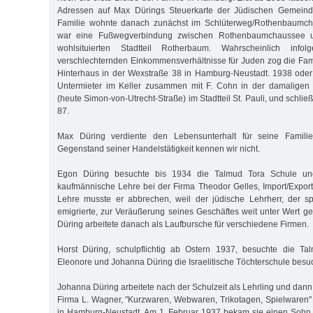
Adressen auf Max Dürings Steuerkarte der Jüdischen Gemeinde
Familie wohnte danach zunächst im Schlüterweg/Rothenbaumch
war eine Fußwegverbindung zwischen Rothenbaumchaussee un
wohlsituierten Stadtteil Rotherbaum. Wahrscheinlich info
verschlechternden Einkommensverhältnisse für Juden zog die Famil
Hinterhaus in der Wexstraße 38 in Hamburg-Neustadt. 1938 oder
Untermieter im Keller zusammen mit F. Cohn in der damaligen 
(heute Simon-von-Utrecht-Straße) im Stadtteil St. Pauli, und schließ
87.
Max Düring verdiente den Lebensunterhalt für seine Famil
Gegenstand seiner Handelstätigkeit kennen wir nicht.
Egon Düring besuchte bis 1934 die Talmud Tora Schule u
kaufmännische Lehre bei der Firma Theodor Gelles, Import/Expor
Lehre musste er abbrechen, weil der jüdische Lehrherr, der s
emigrierte, zur Veräußerung seines Geschäftes weit unter Wert
Düring arbeitete danach als Laufbursche für verschiedene Firmen.
Horst Düring, schulpflichtig ab Ostern 1937, besuchte die T
Eleonore und Johanna Düring die Israelitische Töchterschule besuch
Johanna Düring arbeitete nach der Schulzeit als Lehrling und dann 
Firma L. Wagner, "Kurzwaren, Webwaren, Trikotagen, Spielwaren" 
in Hamburg-Neustadt. Am 1. Februar 1937 bekam sie einen Sohn, 