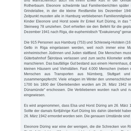
und wahrscheinlich auch mit ihrem Enkel Kurt in der Grindel
Rotherbaum. Eleonore schwärmte laut Familienberichten später
Grindelallee, in der die kleine Restfamilie bis Dezember 19
Zeitpunkt mussten alle in Hamburg verbliebenen Familienmitgliede
Kinder Eleonore und Horst sowie ihr Enkel Kurt Düring, in das
Steinweg 78 umziehen. Dort erhielten sie den Befehl für die gepl
Dezember 1941 nach Riga, die euphemistisch "Evakuierung" gena
Die 915 Personen aus Hamburg (753) und Schleswig-Holstein (162
Getto in Riga eingelassen werden, weil noch immer eine M
einheimischen Jüdinnen und Juden stattfand. Die Menschen mus
Güterbahnhof Šķirotava verlassen und zum sechs Kilometer entf
marschieren. Das baufällige Gut bestand aus einem Herrenhaus, d
kleinen Häusern und Viehställen. Fast 4.000 Menschen (neben
Menschen aus Transporten aus Nürnberg, Stuttgart un
zusammengepfercht. Viele erlagen im Winter den unmenschlich
1700 bis 1800 der Überlebenden wurden am 26. März 1942 i
Dünamünde" erschossen. Die Verbliebenen wurden nach und na
eingewiesen.
Es wird angenommen, dass Elsa und Horst Düring am 26. März 
Sollte der damals fünfjährige Kurt Düring bis dahin überlebt habe
26. März 1942 ermordet worden sein. Die genauen Umstände sind n
Eleonore Düring war eine der wenigen, die die Schrecken von R