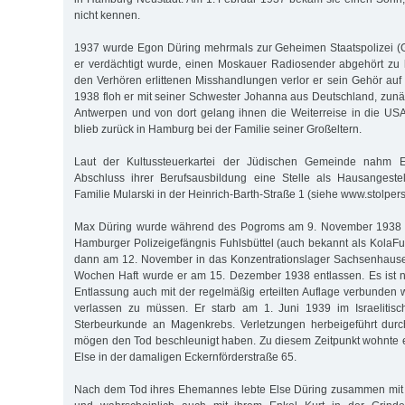
nicht kennen.
1937 wurde Egon Düring mehrmals zur Geheimen Staatspolizei (G
er verdächtigt wurde, einen Moskauer Radiosender abgehört zu 
den Verhören erlittenen Misshandlungen verlor er sein Gehör auf
1938 floh er mit seiner Schwester Johanna aus Deutschland, zun
Antwerpen und von dort gelang ihnen die Weiterreise in die US
blieb zurück in Hamburg bei der Familie seiner Großeltern.
Laut der Kultussteuerkartei der Jüdischen Gemeinde nahm 
Abschluss ihrer Berufsausbildung eine Stelle als Hausangestel
Familie Mularski in der Heinrich-Barth-Straße 1 (siehe www.stolper
Max Düring wurde während des Pogroms am 9. November 1938 inh
Hamburger Polizeigefängnis Fuhlsbüttel (auch bekannt als KolaFu)
dann am 12. November in das Konzentrationslager Sachsenhausen
Wochen Haft wurde er am 15. Dezember 1938 entlassen. Es ist n
Entlassung auch mit der regelmäßig erteilten Auflage verbunden w
verlassen zu müssen. Er starb am 1. Juni 1939 im Israelitis
Sterbeurkunde an Magenkrebs. Verletzungen herbeigeführt durc
mögen den Tod beschleunigt haben. Zu diesem Zeitpunkt wohnte e
Else in der damaligen Eckernförderstraße 65.
Nach dem Tod ihres Ehemannes lebte Else Düring zusammen mit i