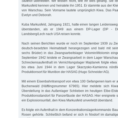
Stutthof überlebten. Wir wissen nicht, wie ihr dies gelang. Sie 
Markusfeld kennen und heiratete ihn 1951. Er stammte aus der Kle
von Warschau. Sein Vorname lautete ursprünglich Kiwa. Das Paa
Evelyn und Deborah.
Kuba Markusfeld, Jahrgang 1921, hatte einen langen Leidensweg
überstanden, als er 1949 aus einem DP-Lager (DP - Dis
Landsberg/Lech nach USA reisen konnte.
Nach seinen Berichten wurde er noch im September 1939 zu Zwa
deutsch-besetzten Heimatstadt herangezogen und bald mit sein
sechs Brüder) in das Zwangsarbeitslager Volomin/Wolomin einge
September 1942 leistete er Zwangsarbeit in dem Lager Warscha
Schreckensaufenthalt im Vernichtungslager Majdanek folgte etwa
bis etwa Juni 1944 in dem Lager Skarzysko-Kamienna nördli
Produktionsort für Munition der HASAG (Hugo Schneider AG).
Mit einem Eisenbahntransport von etwa 100 Gefangenen kam er a
Buchenwald (Häftlingsnummer 67965). Hier meldete sich Kiwa
Überstellung in das Außenlager Schlieben im heutigen Elbe-Elst
Produktionsstandort für Panzerfäuste der HASAG. Hier ereignete s
ein Explosionsunfall, den Kiwa Markusfeld unverletzt überstand.
Es folgte ein Aufenthalt in dem Konzentrationslagerkommando Ba
Rosen gehörte. Schließlich befand er sich in Nixdorf im damali