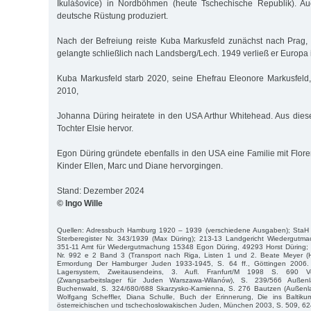
Ikulášovice) in Nordböhmen (heute Tschechische Republik). Au
deutsche Rüstung produziert.
Nach der Befreiung reiste Kuba Markusfeld zunächst nach Prag,
gelangte schließlich nach Landsberg/Lech. 1949 verließ er Europa
Kuba Markusfeld starb 2020, seine Ehefrau Eleonore Markusfeld
2010,
Johanna Düring heiratete in den USA Arthur Whitehead. Aus dies
Tochter Elsie hervor.
Egon Düring gründete ebenfalls in den USA eine Familie mit Flore
Kinder Ellen, Marc und Diane hervorgingen.
Stand: Dezember 2024
© Ingo Wille
Quellen: Adressbuch Hamburg 1920 – 1939 (verschiedene Ausgaben); StaH
Sterberegister Nr. 343/1939 (Max Düring); 213-13 Landgericht Wiedergut
351-11 Amt für Wiedergutmachung 15348 Egon Düring, 49293 Horst Düring;
Nr. 992 e 2 Band 3 (Transport nach Riga, Listen 1 und 2. Beate Meyer (H
Ermordung Der Hamburger Juden 1933-1945, S. 64 ff., Göttingen 2006. Da
Lagersystem, Zweitausendeins, 3. Aufl. Franfurt/M 1998 S. 690 V
(Zwangsarbeitslager für Juden Warszawa-Wilanów), S. 239/566 Auße
Buchenwald, S. 324/680/688 Skarzysko-Kamienna, S. 276 Bautzen (Außenl
Wolfgang Scheffler, Diana Schulle, Buch der Erinnerung, Die ins Baltiku
österreichischen und tschechoslowakischen Juden, München 2003, S. 509, 62