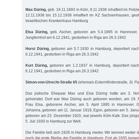
Max Düring,
geb. 19.11.1893 in Köln, 9.11.1938 inhaftiert im Polize
12.11.1938 bis 15.12.1938 inhaftiert im KZ Sachsenhausen, ges
Israelitischen Krankenhaus Hamburg
Elsa Düring,
geb. Ascher, geboren am 5.4.1895 in Hannover, d
Jungfernhof am 6.12.1941, gestorben in Riga am 26.3.1942
Horst Düring,
geboren am 5.7.1930 in Hamburg, deportiert nac
6.12.1941, gestorben in Riga am 26.3.1942
Kurt Düring,
geboren am 1.2.1937 in Hamburg, deportiert nach
6.12.1941, gestorben in Riga am 26.3.1942
Simon-von-Utrecht-Straße 65
(ehemals Eckernförderstraße, St. Pa
Das jüdische Ehepaar Max und Elsa Düring hatte am 3. No
geheiratet. Dort war Max Düring auch geboren worden, am 19.
Frau Elsa, geborene Ascher, am 5. April 1895 in Hannover. Ge
Johanna, geboren am 11. Januar 1918, Egon, geboren am 5. Janu
geboren am 23. Dezember 1920, war jeweils Köln-Kalk. Das jüngs
5. Juli 1930 in Hamburg zur Welt.
Die Familie ließ sich 1928 in Hamburg nieder. Wir kennen weder 
noch die erste Bleibe der Familie in Hamburg. Erst ab 1935 lasse