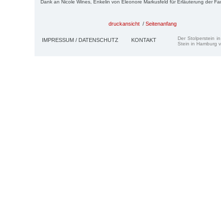
Dank an Nicole Wines, Enkelin von Eleonore Markusfeld für Erläuterung der F
druckansicht
/
Seitenanfang
Der Stolperstein i
IMPRESSUM / DATENSCHUTZ
KONTAKT
Stein in Hamburg v