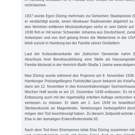
nicht kennen.
1937 wurde Egon Düring mehrmals zur Geheimen Staatspolizei (G
er verdächtigt wurde, einen Moskauer Radiosender abgehört zu 
den Verhören erlittenen Misshandlungen verlor er sein Gehör auf
1938 floh er mit seiner Schwester Johanna aus Deutschland, zun
Antwerpen und von dort gelang ihnen die Weiterreise in die US
blieb zurück in Hamburg bei der Familie seiner Großeltern.
Laut der Kultussteuerkartei der Jüdischen Gemeinde nahm 
Abschluss ihrer Berufsausbildung eine Stelle als Hausangestel
Familie Mularski in der Heinrich-Barth-Straße 1 (siehe www.stolper
Max Düring wurde während des Pogroms am 9. November 1938 inh
Hamburger Polizeigefängnis Fuhlsbüttel (auch bekannt als KolaFu)
dann am 12. November in das Konzentrationslager Sachsenhausen
Wochen Haft wurde er am 15. Dezember 1938 entlassen. Es ist n
Entlassung auch mit der regelmäßig erteilten Auflage verbunden w
verlassen zu müssen. Er starb am 1. Juni 1939 im Israelitis
Sterbeurkunde an Magenkrebs. Verletzungen herbeigeführt durc
mögen den Tod beschleunigt haben. Zu diesem Zeitpunkt wohnte e
Else in der damaligen Eckernförderstraße 65.
Nach dem Tod ihres Ehemannes lebte Else Düring zusammen mit i