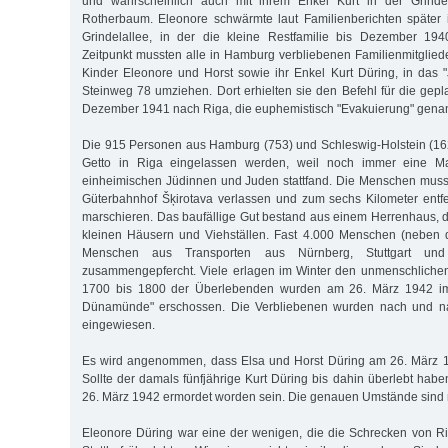
und wahrscheinlich auch mit ihrem Enkel Kurt in der Grindel
Rotherbaum. Eleonore schwärmte laut Familienberichten später
Grindelallee, in der die kleine Restfamilie bis Dezember 19
Zeitpunkt mussten alle in Hamburg verbliebenen Familienmitgliede
Kinder Eleonore und Horst sowie ihr Enkel Kurt Düring, in das
Steinweg 78 umziehen. Dort erhielten sie den Befehl für die gepl
Dezember 1941 nach Riga, die euphemistisch "Evakuierung" gena
Die 915 Personen aus Hamburg (753) und Schleswig-Holstein (162
Getto in Riga eingelassen werden, weil noch immer eine M
einheimischen Jüdinnen und Juden stattfand. Die Menschen mus
Güterbahnhof Šķirotava verlassen und zum sechs Kilometer entf
marschieren. Das baufällige Gut bestand aus einem Herrenhaus, d
kleinen Häusern und Viehställen. Fast 4.000 Menschen (neben
Menschen aus Transporten aus Nürnberg, Stuttgart un
zusammengepfercht. Viele erlagen im Winter den unmenschlich
1700 bis 1800 der Überlebenden wurden am 26. März 1942 i
Dünamünde" erschossen. Die Verbliebenen wurden nach und na
eingewiesen.
Es wird angenommen, dass Elsa und Horst Düring am 26. März 
Sollte der damals fünfjährige Kurt Düring bis dahin überlebt habe
26. März 1942 ermordet worden sein. Die genauen Umstände sind n
Eleonore Düring war eine der wenigen, die die Schrecken von R