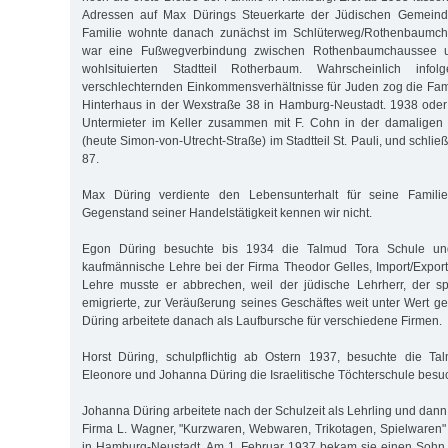
Adressen auf Max Dürings Steuerkarte der Jüdischen Gemeinde
Familie wohnte danach zunächst im Schlüterweg/Rothenbaumch
war eine Fußwegverbindung zwischen Rothenbaumchaussee un
wohlsituierten Stadtteil Rotherbaum. Wahrscheinlich info
verschlechternden Einkommensverhältnisse für Juden zog die Famil
Hinterhaus in der Wexstraße 38 in Hamburg-Neustadt. 1938 oder
Untermieter im Keller zusammen mit F. Cohn in der damaligen 
(heute Simon-von-Utrecht-Straße) im Stadtteil St. Pauli, und schließ
87.
Max Düring verdiente den Lebensunterhalt für seine Famil
Gegenstand seiner Handelstätigkeit kennen wir nicht.
Egon Düring besuchte bis 1934 die Talmud Tora Schule u
kaufmännische Lehre bei der Firma Theodor Gelles, Import/Expor
Lehre musste er abbrechen, weil der jüdische Lehrherr, der s
emigrierte, zur Veräußerung seines Geschäftes weit unter Wert
Düring arbeitete danach als Laufbursche für verschiedene Firmen.
Horst Düring, schulpflichtig ab Ostern 1937, besuchte die T
Eleonore und Johanna Düring die Israelitische Töchterschule besuch
Johanna Düring arbeitete nach der Schulzeit als Lehrling und dann 
Firma L. Wagner, "Kurzwaren, Webwaren, Trikotagen, Spielwaren" 
in Hamburg-Neustadt. Am 1. Februar 1937 bekam sie einen Sohn, 