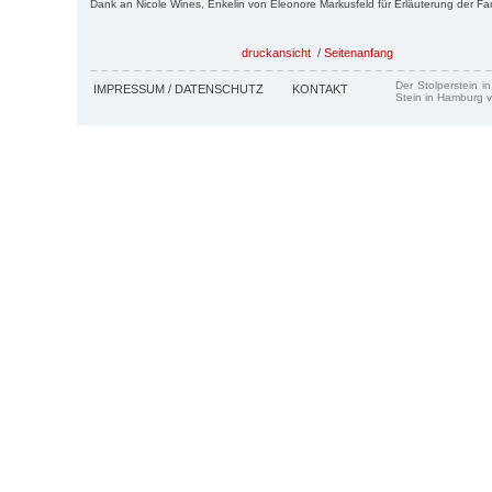
Dank an Nicole Wines, Enkelin von Eleonore Markusfeld für Erläuterung der F
druckansicht
/
Seitenanfang
Der Stolperstein i
IMPRESSUM / DATENSCHUTZ
KONTAKT
Stein in Hamburg v