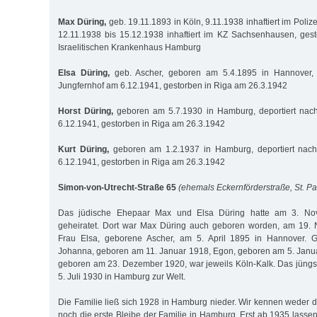
Max Düring,
geb. 19.11.1893 in Köln, 9.11.1938 inhaftiert im Polize
12.11.1938 bis 15.12.1938 inhaftiert im KZ Sachsenhausen, ges
Israelitischen Krankenhaus Hamburg
Elsa Düring,
geb. Ascher, geboren am 5.4.1895 in Hannover, d
Jungfernhof am 6.12.1941, gestorben in Riga am 26.3.1942
Horst Düring,
geboren am 5.7.1930 in Hamburg, deportiert nac
6.12.1941, gestorben in Riga am 26.3.1942
Kurt Düring,
geboren am 1.2.1937 in Hamburg, deportiert nach
6.12.1941, gestorben in Riga am 26.3.1942
Simon-von-Utrecht-Straße 65
(ehemals Eckernförderstraße, St. Pa
Das jüdische Ehepaar Max und Elsa Düring hatte am 3. No
geheiratet. Dort war Max Düring auch geboren worden, am 19.
Frau Elsa, geborene Ascher, am 5. April 1895 in Hannover. Ge
Johanna, geboren am 11. Januar 1918, Egon, geboren am 5. Janu
geboren am 23. Dezember 1920, war jeweils Köln-Kalk. Das jüngs
5. Juli 1930 in Hamburg zur Welt.
Die Familie ließ sich 1928 in Hamburg nieder. Wir kennen weder 
noch die erste Bleibe der Familie in Hamburg. Erst ab 1935 lasse