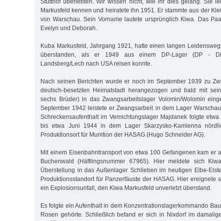
Stutthof überlebten. Wir wissen nicht, wie ihr dies gelang. Sie 
Markusfeld kennen und heiratete ihn 1951. Er stammte aus der Kle
von Warschau. Sein Vorname lautete ursprünglich Kiwa. Das Paa
Evelyn und Deborah.
Kuba Markusfeld, Jahrgang 1921, hatte einen langen Leidensweg
überstanden, als er 1949 aus einem DP-Lager (DP - Dis
Landsberg/Lech nach USA reisen konnte.
Nach seinen Berichten wurde er noch im September 1939 zu Zwa
deutsch-besetzten Heimatstadt herangezogen und bald mit sein
sechs Brüder) in das Zwangsarbeitslager Volomin/Wolomin einge
September 1942 leistete er Zwangsarbeit in dem Lager Warscha
Schreckensaufenthalt im Vernichtungslager Majdanek folgte etwa
bis etwa Juni 1944 in dem Lager Skarzysko-Kamienna nördli
Produktionsort für Munition der HASAG (Hugo Schneider AG).
Mit einem Eisenbahntransport von etwa 100 Gefangenen kam er a
Buchenwald (Häftlingsnummer 67965). Hier meldete sich Kiwa
Überstellung in das Außenlager Schlieben im heutigen Elbe-Elst
Produktionsstandort für Panzerfäuste der HASAG. Hier ereignete s
ein Explosionsunfall, den Kiwa Markusfeld unverletzt überstand.
Es folgte ein Aufenthalt in dem Konzentrationslagerkommando Ba
Rosen gehörte. Schließlich befand er sich in Nixdorf im damali