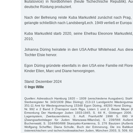
Ikulášovice) in Nordböhmen (heute Tschechische Republik). Au
deutsche Rüstung produziert.
Nach der Befreiung reiste Kuba Markusfeld zunächst nach Prag,
gelangte schließlich nach Landsberg/Lech. 1949 verließ er Europa
Kuba Markusfeld starb 2020, seine Ehefrau Eleonore Markusfeld
2010,
Johanna Düring heiratete in den USA Arthur Whitehead. Aus dies
Tochter Elsie hervor.
Egon Düring gründete ebenfalls in den USA eine Familie mit Flore
Kinder Ellen, Marc und Diane hervorgingen.
Stand: Dezember 2024
© Ingo Wille
Quellen: Adressbuch Hamburg 1920 – 1939 (verschiedene Ausgaben); StaH
Sterberegister Nr. 343/1939 (Max Düring); 213-13 Landgericht Wiedergut
351-11 Amt für Wiedergutmachung 15348 Egon Düring, 49293 Horst Düring;
Nr. 992 e 2 Band 3 (Transport nach Riga, Listen 1 und 2. Beate Meyer (H
Ermordung Der Hamburger Juden 1933-1945, S. 64 ff., Göttingen 2006. Da
Lagersystem, Zweitausendeins, 3. Aufl. Franfurt/M 1998 S. 690 V
(Zwangsarbeitslager für Juden Warszawa-Wilanów), S. 239/566 Auße
Buchenwald, S. 324/680/688 Skarzysko-Kamienna, S. 276 Bautzen (Außenl
Wolfgang Scheffler, Diana Schulle, Buch der Erinnerung, Die ins Baltiku
österreichischen und tschechoslowakischen Juden, München 2003, S. 509, 62