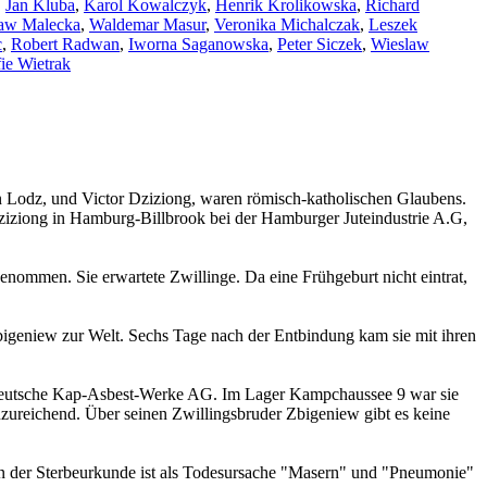
,
Jan Kluba
,
Karol Kowalczyk
,
Henrik Krolikowska
,
Richard
law Malecka
,
Waldemar Masur
,
Veronika Michalczak
,
Leszek
c
,
Robert Radwan
,
Iworna Saganowska
,
Peter Siczek
,
Wieslaw
ie Wietrak
n Lodz, und Victor Dziziong, waren römisch-katholischen Glaubens.
 Dziziong in Hamburg-Billbrook bei der Hamburger Juteindustrie A.G,
nommen. Sie erwartete Zwillinge. Da eine Frühgeburt nicht eintrat,
igeniew zur Welt. Sechs Tage nach der Entbindung kam sie mit ihren
 Deutsche Kap-Asbest-Werke AG. Im Lager Kampchaussee 9 war sie
zureichend. Über seinen Zwillingsbruder Zbigeniew gibt es keine
In der Sterbeurkunde ist als Todesursache "Masern" und "Pneumonie"