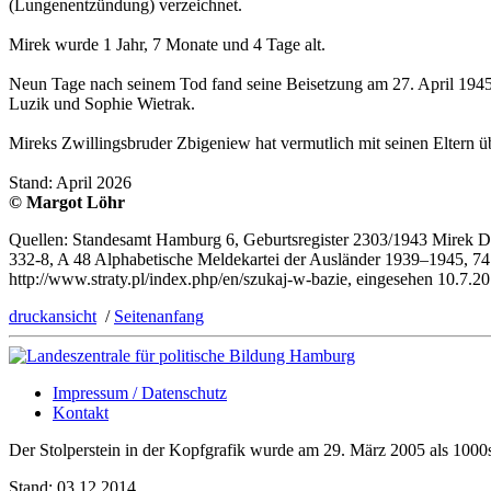
(Lungenentzündung) verzeichnet.
Mirek wurde 1 Jahr, 7 Monate und 4 Tage alt.
Neun Tage nach seinem Tod fand seine Beisetzung am 27. April 1945 
Luzik und Sophie Wietrak.
Mireks Zwillingsbruder Zbigeniew hat vermutlich mit seinen Eltern übe
Stand: April 2026
© Margot Löhr
Quellen: Standesamt Hamburg 6, Geburtsregister 2303/1943 Mirek Dz
332-8, A 48 Alphabetische Meldekartei der Ausländer 1939–1945, 74
http://www.straty.pl/index.php/en/szukaj-w-bazie, eingesehen 10.7.
druckansicht
/
Seitenanfang
Impressum / Datenschutz
Kontakt
Der Stolperstein in der Kopfgrafik wurde am 29. März 2005 als 1000s
Stand: 03.12.2014