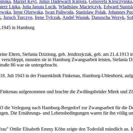
pinska
,
Marzel Keyl
,
Julius Dadewach Kinjora
,
Genovefa Klesczynska
ierz Lipka
,
Julia Januta Lucik
,
Wladislaw Maciejczyk
,
Edward Stanis
ewska
,
Irene Olzewska
,
Iwan Paliwoda
,
Stanislaw Polak
,
Johannes Pu
k
,
Juruch Turczyn
,
Irene Tylczak
,
André Wasiak
,
Danuscha Wezyk
,
Sof
4.1945 in Hamburg
e Eltern, Stefania Dziziong, geb. Jendrzejczak, geb. am 21.4.1913 i
en verschleppt, mussten sie in Hamburg Zwangsarbeit leisten, Stefania
traße 86 war sie untergebracht.
8. Juli 1943 in der Frauenklinik Finkenau, Hamburg-Uhlenhorst, aufge
k Finkenau aufgenommen und brachte die Zwillingsbrüder Mirek und Zb
943 die Verlegung nach Hamburg-Bergedorf zur Zwangsarbeit für die
ringen. Die Ernährungs- und Lebensbedingungen waren für ihn völlig un
rau" Ottilie Elisabeth Emmy Köhn zeigte den Todesfall mündlich an. 