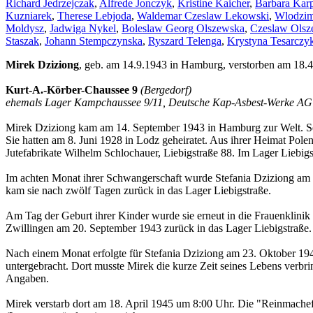
Richard Jedrzejczak
,
Alfrede Jonczyk
,
Kristine Kaicher
,
Barbara Kar
Kuzniarek
,
Therese Lebjoda
,
Waldemar Czeslaw Lekowski
,
Wlodzim
Moldysz
,
Jadwiga Nykel
,
Boleslaw Georg Olszewska
,
Czeslaw Olsz
Staszak
,
Johann Stempczynska
,
Ryszard Telenga
,
Krystyna Tesarczy
Mirek Dziziong
, geb. am 14.9.1943 in Hamburg, verstorben am 18.
Kurt-A.-Körber-Chaussee 9
(Bergedorf)
ehemals Lager Kampchaussee 9/11, Deutsche Kap-Asbest-Werke AG
Mirek Dziziong kam am 14. September 1943 in Hamburg zur Welt. Sein
Sie hatten am 8. Juni 1928 in Lodz geheiratet. Aus ihrer Heimat Pol
Jutefabrikate Wilhelm Schlochauer, Liebigstraße 88. Im Lager Liebigs
Im achten Monat ihrer Schwangerschaft wurde Stefania Dziziong am 1
kam sie nach zwölf Tagen zurück in das Lager Liebigstraße.
Am Tag der Geburt ihrer Kinder wurde sie erneut in die Frauenklini
Zwillingen am 20. September 1943 zurück in das Lager Liebigstraße.
Nach einem Monat erfolgte für Stefania Dziziong am 23. Oktober 1
untergebracht. Dort musste Mirek die kurze Zeit seines Lebens verb
Angaben.
Mirek verstarb dort am 18. April 1945 um 8:00 Uhr. Die "Reinmachef