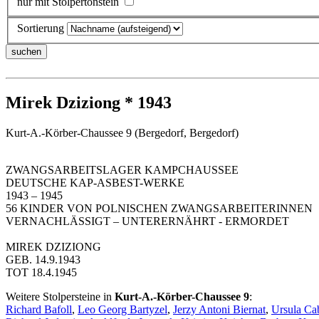
nur mit Stolpertonstein
Sortierung
Mirek Dziziong * 1943
Kurt-A.-Körber-Chaussee 9 (Bergedorf, Bergedorf)
ZWANGSARBEITSLAGER KAMPCHAUSSEE
DEUTSCHE KAP-ASBEST-WERKE
1943 – 1945
56 KINDER VON POLNISCHEN ZWANGSARBEITERINNEN
VERNACHLÄSSIGT – UNTERERNÄHRT - ERMORDET
MIREK DZIZIONG
GEB. 14.9.1943
TOT 18.4.1945
Weitere Stolpersteine in
Kurt-A.-Körber-Chaussee 9
:
Richard Bafoll
,
Leo Georg Bartyzel
,
Jerzy Antoni Biernat
,
Ursula Ca