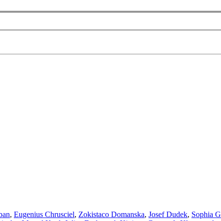
ban
,
Eugenius Chrusciel
,
Zokistaco Domanska
,
Josef Dudek
,
Sophia G