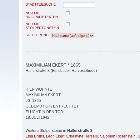
STADTTEILSUCHE
NUR MIT
BIOGRAFIETEXTEN
NUR MIT
STOLPERTONSTEIN
SORTIERUNG
MAXIMILIAN EKERT * 1865
Hallerstraße 3 (Eimsbüttel, Harvestehude)
HIER WOHNTE
MAXIMILIAN EKERT
JG. 1865
GEDEMÜTIGT / ENTRECHTET
FLUCHT IN DEN TOD
18. JULI 1942
Weitere Stolpersteine in
Hallerstraße 3
:
Elsa Bruns
,
Leon Ekert
,
Ernestyne Hersslik
,
Salomon Rosenstein
,
D