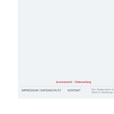
druckansicht
/
Seitenanfang
Der Stolperstein i
IMPRESSUM / DATENSCHUTZ
KONTAKT
Stein in Hamburg v