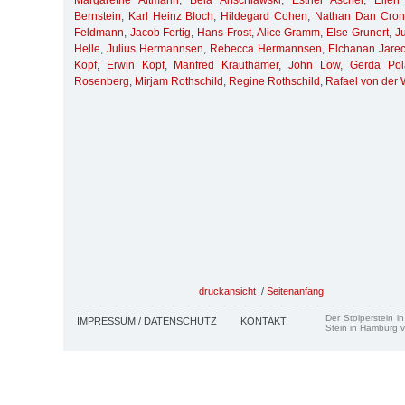
Margarethe Altmann
,
Bela Anschlawski
,
Esther Ascher
,
Ellen
Bernstein
,
Karl Heinz Bloch
,
Hildegard Cohen
,
Nathan Dan Cron
Feldmann
,
Jacob Fertig
,
Hans Frost
,
Alice Gramm
,
Else Grunert
,
J
Helle
,
Julius Hermannsen
,
Rebecca Hermannsen
,
Elchanan Jarec
Kopf
,
Erwin Kopf
,
Manfred Krauthamer
,
John Löw
,
Gerda Pol
Rosenberg
,
Mirjam Rothschild
,
Regine Rothschild
,
Rafael von der
druckansicht
/
Seitenanfang
Der Stolperstein i
IMPRESSUM / DATENSCHUTZ
KONTAKT
Stein in Hamburg v