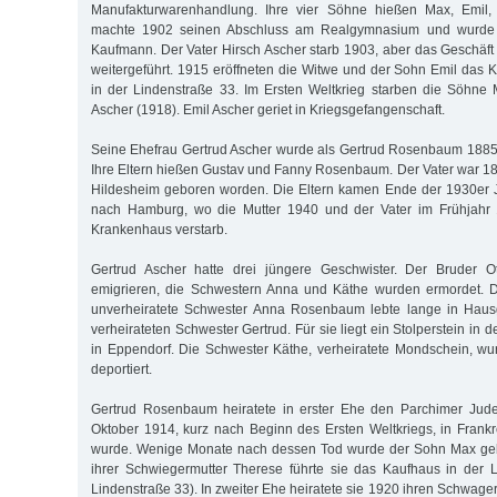
Manufakturwarenhandlung. Ihre vier Söhne hießen Max, Emil, 
machte 1902 seinen Abschluss am Realgymnasium und wurde 
Kaufmann. Der Vater Hirsch Ascher starb 1903, aber das Geschäft
weitergeführt. 1915 eröffneten die Witwe und der Sohn Emil das 
in der Lindenstraße 33. Im Ersten Weltkrieg starben die Söhne
Ascher (1918). Emil Ascher geriet in Kriegsgefangenschaft.
Seine Ehefrau Gertrud Ascher wurde als Gertrud Rosenbaum 1885
Ihre Eltern hießen Gustav und Fanny Rosenbaum. Der Vater war 18
Hildesheim geboren worden. Die Eltern kamen Ende der 1930er J
nach Hamburg, wo die Mutter 1940 und der Vater im Frühjahr 1
Krankenhaus verstarb.
Gertrud Ascher hatte drei jüngere Geschwister. Der Bruder O
emigrieren, die Schwestern Anna und Käthe wurden ermordet. D
unverheiratete Schwester Anna Rosenbaum lebte lange in Hausge
verheirateten Schwester Gertrud. Für sie liegt ein Stolperstein in 
in Eppendorf. Die Schwester Käthe, verheiratete Mondschein, w
deportiert.
Gertrud Rosenbaum heiratete in erster Ehe den Parchimer Jud
Oktober 1914, kurz nach Beginn des Ersten Weltkriegs, in Frankre
wurde. Wenige Monate nach dessen Tod wurde der Sohn Max ge
ihrer Schwiegermutter Therese führte sie das Kaufhaus in der 
Lindenstraße 33). In zweiter Ehe heiratete sie 1920 ihren Schwag