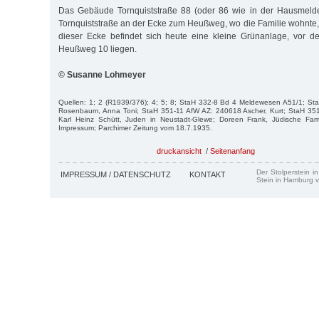
Das Gebäude Tornquiststraße 88 (oder 86 wie in der Hausmeld
Tornquiststraße an der Ecke zum Heußweg, wo die Familie wohnte, e
dieser Ecke befindet sich heute eine kleine Grünanlage, vor de
Heußweg 10 liegen.
© Susanne Lohmeyer
Quellen: 1; 2 (R1939/376); 4; 5; 8; StaH 332-8 Bd 4 Meldewesen A51/1; S
Rosenbaum, Anna Toni; StaH 351-11 AfW AZ: 240618 Ascher, Kurt; StaH 35
Karl Heinz Schütt, Juden in Neustadt-Glewe; Doreen Frank, Jüdische Fam
Impressum; Parchimer Zeitung vom 18.7.1935.
druckansicht
/
Seitenanfang
Der Stolperstein i
IMPRESSUM / DATENSCHUTZ
KONTAKT
Stein in Hamburg v