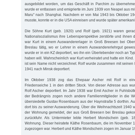
ausgebildet worden, um das Geschäft in Parchim zu übernehm
wurde er entlassen und emigrierte im Juni 1939 von Neapel aus m
Maru" nach Shanghai. Nachdem er von Mai 1943 bis Oktober 194
musste, konnte er in die USA einreisen und wurde später amerikani
Die Söhne Kurt (geb. 1920) und Rolf (geb. 1921) waren gerad
Nationalsozialismus ihre Lebensperspektive zerstörte und ihne
war Kurt in einem Auswandererlager in Groß Breesen bei Ober
Breslau tätig, wo er Lehrer in einem Auswandererlehrgut gewes
wurde er in ein KZ deportiert, wo ihn ein Überlebender noch an T
haben will. Wahrscheinlich war Kurt verheiratet und hatte ein Kin
ist sein Name nicht verzeichnet. Rolf wurde zusammen mit seinen
1941 nach Minsk deportiert.
Im Oktober 1938 zog das Ehepaar Ascher mit Rolf in ei
Friedenseiche 1 in den dritten Stock. Von dieser Adresse aus wu
Rolf Ascher deportiert. Im Jahr 1938 war Emil Ascher in Fuhlsbüttel
der Bedrängnis zogen noch andere Familienmitglieder in die W
übersiedelte Gustav Rosenbaum aus der Haynstraße 5 dorthin. A
dort bis zu seiner Auswanderung. Über die Weihnachtszeit 1940 w
der Wohnung gemeldet, der aus Groß Breesen bei Breslau geko
zurückfuhr. Als Untermieter lebte Herbert Mondschein (geb. 1
Wohnung. Dieser heiratete Käthe Rosenbaum, die im November 
zugezogen war. Herbert und Käthe Mondschein zogen im Januar 1