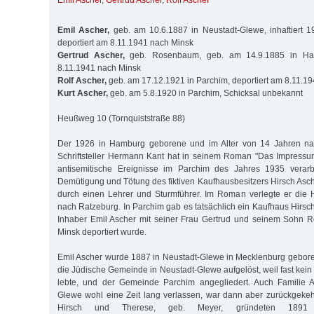
Emil Ascher
,
Gertrud Ascher
,
Rolf Ascher
Emil Ascher,
geb. am 10.6.1887 in Neustadt-Glewe, inhaftiert 1
deportiert am 8.11.1941 nach Minsk
Gertrud Ascher,
geb. Rosenbaum, geb. am 14.9.1885 in Hann
8.11.1941 nach Minsk
Rolf Ascher,
geb. am 17.12.1921 in Parchim, deportiert am 8.11.1
Kurt Ascher,
geb. am 5.8.1920 in Parchim, Schicksal unbekannt
Heußweg 10 (Tornquiststraße 88)
Der 1926 in Hamburg geborene und im Alter von 14 Jahren n
Schriftsteller Hermann Kant hat in seinem Roman "Das Impress
antisemitische Ereignisse im Parchim des Jahres 1935 verarbei
Demütigung und Tötung des fiktiven Kaufhausbesitzers Hirsch Asc
durch einen Lehrer und Sturmführer. Im Roman verlegte er die
nach Ratzeburg. In Parchim gab es tatsächlich ein Kaufhaus Hirsch
Inhaber Emil Ascher mit seiner Frau Gertrud und seinem Sohn 
Minsk deportiert wurde.
Emil Ascher wurde 1887 in Neustadt-Glewe in Mecklenburg gebor
die Jüdische Gemeinde in Neustadt-Glewe aufgelöst, weil fast kein
lebte, und der Gemeinde Parchim angegliedert. Auch Familie A
Glewe wohl eine Zeit lang verlassen, war dann aber zurückgekehr
Hirsch und Therese, geb. Meyer, gründeten 1891