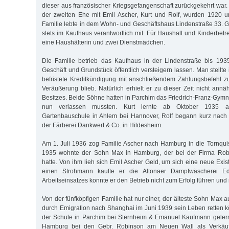
dieser aus französischer Kriegsgefangenschaft zurückgekehrt war
der zweiten Ehe mit Emil Ascher, Kurt und Rolf, wurden 1920 
Familie lebte in dem Wohn- und Geschäftshaus Lindenstraße 33. Ge
stets im Kaufhaus verantwortlich mit. Für Haushalt und Kinderbet
eine Haushälterin und zwei Dienstmädchen.
Die Familie betrieb das Kaufhaus in der Lindenstraße bis 193
Geschäft und Grundstück öffentlich versteigern lassen. Man stellte
befristete Kreditkündigung mit anschließendem Zahlungsbefehl z
Veräußerung blieb. Natürlich erhielt er zu dieser Zeit nicht ann
Besitzes. Beide Söhne hatten in Parchim das Friedrich-Franz-Gymn
nun verlassen mussten. Kurt lernte ab Oktober 1935 auf
Gartenbauschule in Ahlem bei Hannover, Rolf begann kurz nach 
der Färberei Dankwert & Co. in Hildesheim.
Am 1. Juli 1936 zog Familie Ascher nach Hamburg in die Tornquis
1935 wohnte der Sohn Max in Hamburg, der bei der Firma Robi
hatte. Von ihm lieh sich Emil Ascher Geld, um sich eine neue Exi
einen Strohmann kaufte er die Altonaer Dampfwäscherei Ed
Arbeitseinsatzes konnte er den Betrieb nicht zum Erfolg führen und
Von der fünfköpfigen Familie hat nur einer, der älteste Sohn Max a
durch Emigration nach Shanghai im Juni 1939 sein Leben retten 
der Schule in Parchim bei Sternheim & Emanuel Kaufmann gelern
Hamburg bei den Gebr. Robinson am Neuen Wall als Verkäufe