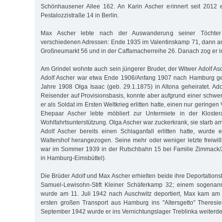
Schönhausener Allee 162. An Karin Ascher erinnert seit 2012 e
Pestalozzistraße 14 in Berlin.
Max Ascher lebte nach der Auswanderung seiner Töchter
verschiedenen Adressen: Ende 1935 im Valentinskamp 71, dann a
Großneumarkt 56 und in der Caffamacherreihe 26. Danach zog er ins
Am Grindel wohnte auch sein jüngerer Bruder, der Witwer Adolf As
Adolf Ascher war etwa Ende 1906/Anfang 1907 nach Hamburg g
Jahre 1908 Olga Isaac (geb. 29.1.1875) in Altona geheiratet. Ado
Reisender auf Provisionsbasis, konnte aber aufgrund einer schwer
er als Soldat im Ersten Weltkrieg erlitten hatte, einen nur geringen
Ehepaar Ascher lebte möbliert zur Untermiete in der Kloster
Wohlfahrtsunterstützung. Olga Ascher war zuckerkrank, sie starb 
Adolf Ascher bereits einen Schlaganfall erlitten hatte, wurde er
Waltershof herangezogen. Seine mehr oder weniger letzte freiwill
war im Sommer 1939 in der Rutschbahn 15 bei Familie Zimmack/Z
in Hamburg-Eimsbüttel).
Die Brüder Adolf und Max Ascher erhielten beide ihre Deportation
Samuel-Lewisohn-Stift Kleiner Schäferkamp 32; einem sogenan
wurde am 11. Juli 1942 nach Auschwitz deportiert, Max kam am 
ersten großen Transport aus Hamburg ins "Altersgetto" Theresie
September 1942 wurde er ins Vernichtungslager Treblinka weiterdep