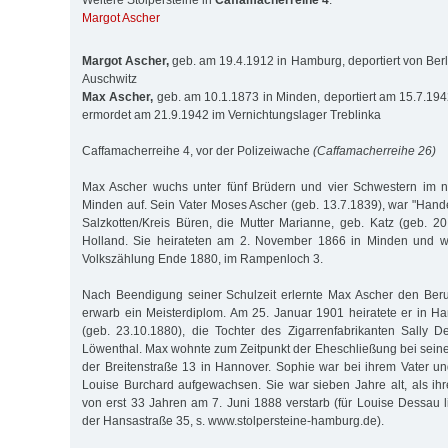
Weitere Stolpersteine in
Caffamacherreihe 4
:
Margot Ascher
Margot Ascher,
geb. am 19.4.1912 in Hamburg, deportiert von Ber
Auschwitz
Max Ascher,
geb. am 10.1.1873 in Minden, deportiert am 15.7.194
ermordet am 21.9.1942 im Vernichtungslager Treblinka
Caffamacherreihe 4, vor der Polizeiwache
(Caffamacherreihe 26)
Max Ascher wuchs unter fünf Brüdern und vier Schwestern im no
Minden auf. Sein Vater Moses Ascher (geb. 13.7.1839), war "Ha
Salzkotten/Kreis Büren, die Mutter Marianne, geb. Katz (geb. 2
Holland. Sie heirateten am 2. November 1866 in Minden und w
Volkszählung Ende 1880, im Rampenloch 3.
Nach Beendigung seiner Schulzeit erlernte Max Ascher den Beru
erwarb ein Meisterdiplom. Am 25. Januar 1901 heiratete er in 
(geb. 23.10.1880), die Tochter des Zigarrenfabrikanten Sally 
Löwenthal. Max wohnte zum Zeitpunkt der Eheschließung bei seiner
der Breitenstraße 13 in Hannover. Sophie war bei ihrem Vater u
Louise Burchard aufgewachsen. Sie war sieben Jahre alt, als ihr
von erst 33 Jahren am 7. Juni 1888 verstarb (für Louise Dessau li
der Hansastraße 35, s. www.stolpersteine-hamburg.de).