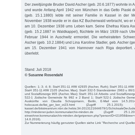
Der zweitjüngste Bruder David Ascher (geb. 20.6.1877) wohnte in 
und wurde Anfang April 1942 von München in das Getto Piaski dep
(geb. 15.1.1880) lebte mit seiner Familie in Kassel in der M
November 1938 wurde er in das KZ Buchenwald verbracht, wo er 
am 10. Dezember 1938 ums Leben kam. Seine Ehefrau Klara Asc
(geb. 15.2.1887 in Waldkappel), flüchtete im März 1939 nach Utr
Februar 1944 in Auschwitz ermordet. Die verheirateten Schwe
Ascher (geb. 10.2.1884) und Lina Karoline Stadler, geb. Ascher (
am 15. Dezember 1941 von Hannover nach Riga deportiert. 
überlebt.
Stand: Juli 2018
© Susanne Rosendahl
Quellen: 1; 3; 4; 8; StaH 351-11 AfW 42935 (Ascher, Ruth); StaH 351-11 AfW
StaH 351-11 AfW 2105 (Ascher, Max); StaH 332-5 Standesämter 2963 u 86/19
und Sozialfürsorge 905 (Ascher, Max); StaH: 351-14 Arbeits- und Sozialfürsorg
522-1 Jüdische Gemeinde Nr. 992 e 2 Band 1; StaH 522-1 Jüdische Geme
Auskünfte von Claudia Schoppmann, Berlin, E-Mail vom 14.5.2014; ht
holocaust.de/list_ger_ber_ot23.html (Zugriff 25.1.2015); https:/
kassel.de/bitstream/urn:nbn:de:hebis:34-2013121644679/1/SchicksaleDerJude
http://mindener-juden.kommunalarchiv-minden.de (Zugriff 25.1.2
einwohner.kommunalarchiv-minden.de/getperson.php?personID=I21958&tr
14.6.2016).
Zur Nummerierung häufig genutzter Quellen siehe Link "Recherche und Quelle