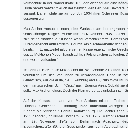
Volksschule in der Norderstraße 165, der Wechsel auf eine höher
Jüdin bereits verwehrt. Auch der Wunsch, den Beruf der Dekorateurin
versagt. Daher folgte sie am 30. Juli 1934 ihrer Schwester Ro
verzogen war.
Max Ascher versuchte noch, eine Werkstatt am Herrengraben z
selbstständige Tätigkeit wurde ihm im November 1935 "polizeili
sich seine finanzielle Situation weiter verschlechterte. Bereits 
Fürsorgebericht Antisemitismus durch, ein Sachbearbeiter schrieb: "
besitzt m. E. unzweifelhaft die seiner Rasse eigentümliche Gesch
vor, auf Auktionen Möbel, hauptsächlich Polstersachen zu kaufen. Di
und weiter verkaufen."
Im Februar 1936 reiste Max Ascher für zwei Monate zu seinen Tö
vermutlich um sich von ihnen zu verabschieden. Rosa, in zwe
Gurewitsch, war die erste, die Luxemburg verließ, Ruth folgte ihr 
dem französischen Schiff "Croix" nach Buenos Aires. Sobald sie d
sollte Max Ascher folgen. Doch der Plan wurde aus unbekannten Grü
Auf der Kultussteuerkarte von Max Aschers mittlerer Tochter
Jüdische Gemeinde in Hamburg 1933 "unbekannt verzogen". M
Kindern als "Artistin" in Berlin-Charlottenburg. Die Tochter Kari
1935 geboren, ihr Bruder Horst am 19. Mai 1937. Margot Ascher 
am 29. November 1942 von Berlin nach Auschwitz depor
Eisenacherstraße 89, die Geschwister aus dem Auerbach’sch