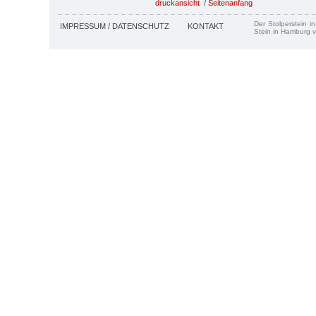
druckansicht
/
Seitenanfang
Der Stolperstein i
IMPRESSUM / DATENSCHUTZ
KONTAKT
Stein in Hamburg v