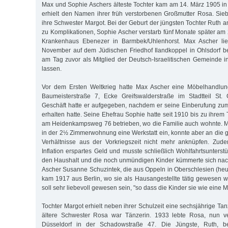
Max und Sophie Aschers älteste Tochter kam am 14. März 1905 in
erhielt den Namen ihrer früh verstorbenen Großmutter Rosa. Sieb
ihre Schwester Margot. Bei der Geburt der jüngsten Tochter Ruth 
zu Komplikationen, Sophie Ascher verstarb fünf Monate später a
Krankenhaus Ebenezer in Barmbek/Uhlenhorst. Max Ascher li
November auf dem Jüdischen Friedhof Ilandkoppel in Ohlsdorf be
am Tag zuvor als Mitglied der Deutsch-Israelitischen Gemeinde i
lassen.
Vor dem Ersten Weltkrieg hatte Max Ascher eine Möbelhandlung
Baumeisterstraße 7, Ecke Greifswalderstraße im Stadtteil St.
Geschäft hatte er aufgegeben, nachdem er seine Einberufung zum
erhalten hatte. Seine Ehefrau Sophie hatte seit 1910 bis zu ihre
am Heidenkampsweg 76 betrieben, wo die Familie auch wohnte. Ma
in der 2½ Zimmerwohnung eine Werkstatt ein, konnte aber an die g
Verhältnisse aus der Vorkriegszeit nicht mehr anknüpfen. Zude
Inflation erspartes Geld und musste schließlich Wohlfahrtsunters
den Haushalt und die noch unmündigen Kinder kümmerte sich na
Ascher Susanne Schuzintek, die aus Oppeln in Oberschlesien (heu
kam 1917 aus Berlin, wo sie als Hausangestellte tätig gewesen
soll sehr liebevoll gewesen sein, "so dass die Kinder sie wie eine M
Tochter Margot erhielt neben ihrer Schulzeit eine sechsjährige Ta
ältere Schwester Rosa war Tänzerin. 1933 lebte Rosa, nun ve
Düsseldorf in der Schadowstraße 47. Die Jüngste, Ruth, b