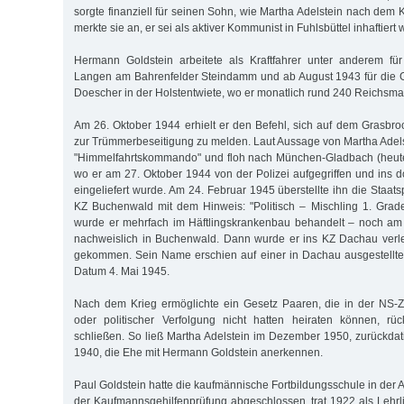
sorgte finanziell für seinen Sohn, wie Martha Adelstein nach dem
merkte sie an, er sei als aktiver Kommunist in Fuhlsbüttel inhaftiert
Hermann Goldstein arbeitete als Kraftfahrer unter anderem f
Langen am Bahrenfelder Steindamm und ab August 1943 für die
Doescher in der Holstentwiete, wo er monatlich rund 240 Reichsmar
Am 26. Oktober 1944 erhielt er den Befehl, sich auf dem Grasbro
zur Trümmerbeseitigung zu melden. Laut Aussage von Martha Adelste
"Himmelfahrtskommando" und floh nach München-Gladbach (heut
wo er am 27. Oktober 1944 von der Polizei aufgegriffen und ins d
eingeliefert wurde. Am 24. Februar 1945 überstellte ihn die Staat
KZ Buchenwald mit dem Hinweis: "Politisch – Mischling 1. Grades
wurde er mehrfach im Häftlingskrankenbau behandelt – noch am
nachweislich in Buchenwald. Dann wurde er ins KZ Dachau verleg
gekommen. Sein Name erschien auf einer in Dachau ausgestellte
Datum 4. Mai 1945.
Nach dem Krieg ermöglichte ein Gesetz Paaren, die in der NS-Z
oder politischer Verfolgung nicht hatten heiraten können, r
schließen. So ließ Martha Adelstein im Dezember 1950, zurückdati
1940, die Ehe mit Hermann Goldstein anerkennen.
Paul Goldstein hatte die kaufmännische Fortbildungsschule in der 
der Kaufmannsgehilfenprüfung abgeschlossen, trat 1922 als Lehrli