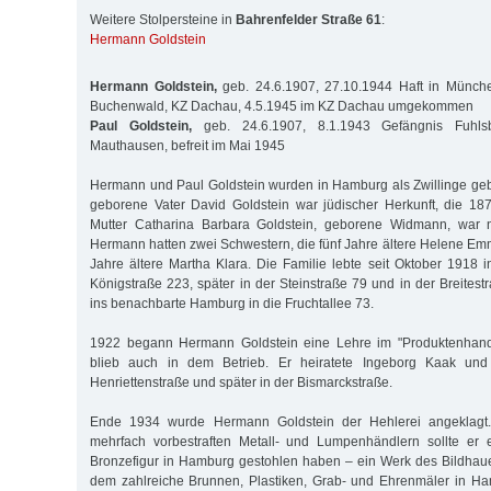
Weitere Stolpersteine in
Bahrenfelder Straße 61
:
Hermann Goldstein
Hermann Goldstein,
geb. 24.6.1907, 27.10.1944 Haft in Münch
Buchenwald, KZ Dachau, 4.5.1945 im KZ Dachau umgekommen
Paul Goldstein,
geb. 24.6.1907, 8.1.1943 Gefängnis Fuhlsb
Mauthausen, befreit im Mai 1945
Hermann und Paul Goldstein wurden in Hamburg als Zwillinge geb
geborene Vater David Goldstein war jüdischer Herkunft, die 1
Mutter Catharina Barbara Goldstein, geborene Widmann, war n
Hermann hatten zwei Schwestern, die fünf Jahre ältere Helene Emm
Jahre ältere Martha Klara. Die Familie lebte seit Oktober 1918 in
Königstraße 223, später in der Steinstraße 79 und in der Breites
ins benachbarte Hamburg in die Fruchtallee 73.
1922 begann Hermann Goldstein eine Lehre im "Produktenhande
blieb auch in dem Betrieb. Er heiratete Ingeborg Kaak und 
Henriettenstraße und später in der Bismarckstraße.
Ende 1934 wurde Hermann Goldstein der Hehlerei angeklagt
mehrfach vorbestraften Metall- und Lumpenhändlern sollte er
Bronzefigur in Hamburg gestohlen haben – ein Werk des Bildhau
dem zahlreiche Brunnen, Plastiken, Grab- und Ehrenmäler in 