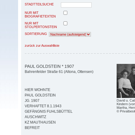
STADTTEILSUCHE
NUR MIT
BIOGRAFIETEXTEN
NUR MIT
STOLPERTONSTEIN
SORTIERUNG
zurück zur Auswahlliste
PAUL GOLDSTEIN * 1907
Bahrenfelder Straße 61 (Altona, Ottensen)
HIER WOHNTE
PAUL GOLDSTEIN
David u. Cat
JG. 1907
Kindern (von
VERHAFTET 8.1.1943
Martha, Her
© Privatbesi
GEFÄNGNIS FUHLSBÜTTEL
AUSCHWITZ
KZ MAUTHAUSEN
BEFREIT