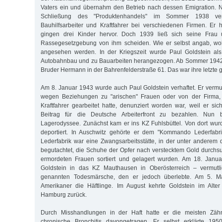
Vaters ein und übernahm den Betrieb nach dessen Emigration.
Schließung des "Produktenhandels" im Sommer 1938 ver
Bauhilfsarbeiter und Kraftfahrer bei verschiedenen Firmen. Er 
gingen drei Kinder hervor. Doch 1939 ließ sich seine Frau
Rassegesetzgebung von ihm scheiden. Wie er selbst angab, woll
angesehen werden. In der Kriegszeit wurde Paul Goldstein al
Autobahnbau und zu Bauarbeiten herangezogen. Ab Sommer 1942
Bruder Hermann in der Bahrenfelderstraße 61. Das war ihre letzt
Am 8. Januar 1943 wurde auch Paul Goldstein verhaftet. Er vermu
wegen Beziehungen zu "arischen" Frauen oder von der Firma, b
Kraftfahrer gearbeitet hatte, denunziert worden war, weil er sic
Beitrag für die Deutsche Arbeiterfront zu bezahlen. Nun 
Lagerodyssee. Zunächst kam er ins KZ Fuhlsbüttel. Von dort wur
deportiert. In Auschwitz gehörte er dem "Kommando Lederfabr
Lederfabrik war eine Zwangsarbeitsstätte, in der unter anderem d
begutachtet, die Schuhe der Opfer nach verstecktem Gold durchs
ermordeten Frauen sortiert und gelagert wurden. Am 18. Janu
Goldstein in das KZ Mauthausen in Oberösterreich – vermutl
genannten Todesmärsche, den er jedoch überlebte. Am 5. Ma
Amerikaner die Häftlinge. Im August kehrte Goldstein im Alt
Hamburg zurück.
Durch Misshandlungen in der Haft hatte er die meisten Zäh
chronische Bronchitis davongetragen. Er selbst erklärte 1