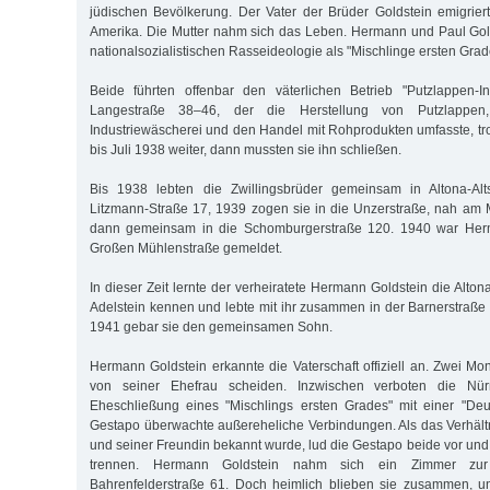
jüdischen Bevölkerung. Der Vater der Brüder Goldstein emigrie
Amerika. Die Mutter nahm sich das Leben. Hermann und Paul Gol
nationalsozialistischen Rasseideologie als "Mischlinge ersten Grad
Beide führten offenbar den väterlichen Betrieb "Putzlappen-I
Langestraße 38–46, der die Herstellung von Putzlappen
Industriewäscherei und den Handel mit Rohprodukten umfasste, 
bis Juli 1938 weiter, dann mussten sie ihn schließen.
Bis 1938 lebten die Zwillingsbrüder gemeinsam in Altona-Alt
Litzmann-Straße 17, 1939 zogen sie in die Unzerstraße, nah am
dann gemeinsam in die Schomburgerstraße 120. 1940 war Herm
Großen Mühlenstraße gemeldet.
In dieser Zeit lernte der verheiratete Hermann Goldstein die Alto
Adelstein kennen und lebte mit ihr zusammen in der Barnerstraße 
1941 gebar sie den gemeinsamen Sohn.
Hermann Goldstein erkannte die Vaterschaft offiziell an. Zwei Mon
von seiner Ehefrau scheiden. Inzwischen verboten die Nür
Eheschließung eines "Mischlings ersten Grades" mit einer "Deu
Gestapo überwachte außereheliche Verbindungen. Als das Verhält
und seiner Freundin bekannt wurde, lud die Gestapo beide vor und f
trennen. Hermann Goldstein nahm sich ein Zimmer zur
Bahrenfelderstraße 61. Doch heimlich blieben sie zusammen, 