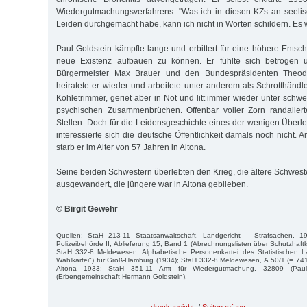
Wiedergutmachungsverfahrens: "Was ich in diesen KZs an seelis
Leiden durchgemacht habe, kann ich nicht in Worten schildern. Es
Paul Goldstein kämpfte lange und erbittert für eine höhere Entsc
neue Existenz aufbauen zu können. Er fühlte sich betrogen u
Bürgermeister Max Brauer und den Bundespräsidenten Theodo
heiratete er wieder und arbeitete unter anderem als Schrotthändle
Kohletrimmer, geriet aber in Not und litt immer wieder unter sch
psychischen Zusammenbrüchen. Offenbar voller Zorn randaliert
Stellen. Doch für die Leidensgeschichte eines der wenigen Über
interessierte sich die deutsche Öffentlichkeit damals noch nicht
starb er im Alter von 57 Jahren in Altona.
Seine beiden Schwestern überlebten den Krieg, die ältere Schwest
ausgewandert, die jüngere war in Altona geblieben.
© Birgit Gewehr
Quellen: StaH 213-11 Staatsanwaltschaft, Landgericht – Strafsachen, 1
Polizeibehörde II, Ablieferung 15, Band 1 (Abrechnungslisten über Schutzhaftk
StaH 332-8 Meldewesen, Alphabetische Personenkartei des Statistischen 
Wahlkartei") für Groß-Hamburg (1934); StaH 332-8 Meldewesen, A 50/1 (= 741
Altona 1933; StaH 351-11 Amt für Wiedergutmachung, 32809 (Pau
(Erbengemeinschaft Hermann Goldstein).
druckansicht
/
Seitenanfang