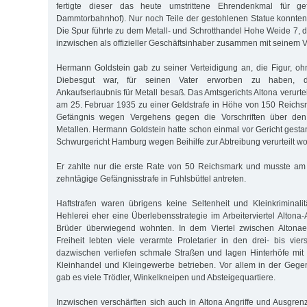
fertigte dieser das heute umstrittene Ehrendenkmal für g
Dammtorbahnhof). Nur noch Teile der gestohlenen Statue konnten 
Die Spur führte zu dem Metall- und Schrotthandel Hohe Weide 7,
inzwischen als offizieller Geschäftsinhaber zusammen mit seinem Va
Hermann Goldstein gab zu seiner Verteidigung an, die Figur, o
Diebesgut war, für seinen Vater erworben zu haben, de
Ankaufserlaubnis für Metall besaß. Das Amtsgerichts Altona verurt
am 25. Februar 1935 zu einer Geldstrafe in Höhe von 150 Reich
Gefängnis wegen Vergehens gegen die Vorschriften über den
Metallen. Hermann Goldstein hatte schon einmal vor Gericht gest
Schwurgericht Hamburg wegen Beihilfe zur Abtreibung verurteilt w
Er zahlte nur die erste Rate von 50 Reichsmark und musste am
zehntägige Gefängnisstrafe in Fuhlsbüttel antreten.
Haftstrafen waren übrigens keine Seltenheit und Kleinkriminali
Hehlerei eher eine Überlebensstrategie im Arbeiterviertel Altona-
Brüder überwiegend wohnten. In dem Viertel zwischen Altona
Freiheit lebten viele verarmte Proletarier in den drei- bis vier
dazwischen verliefen schmale Straßen und lagen Hinterhöfe mit
Kleinhandel und Kleingewerbe betrieben. Vor allem in der Ge
gab es viele Trödler, Winkelkneipen und Absteigequartiere.
Inzwischen verschärften sich auch in Altona Angriffe und Ausgr