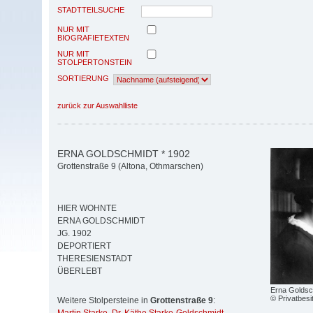
STADTTEILSUCHE
NUR MIT
BIOGRAFIETEXTEN
NUR MIT
STOLPERTONSTEIN
SORTIERUNG
zurück zur Auswahlliste
ERNA GOLDSCHMIDT * 1902
Grottenstraße 9 (Altona, Othmarschen)
HIER WOHNTE
ERNA GOLDSCHMIDT
JG. 1902
DEPORTIERT
THERESIENSTADT
ÜBERLEBT
Erna Goldsc
© Privatbesi
Weitere Stolpersteine in
Grottenstraße 9
: