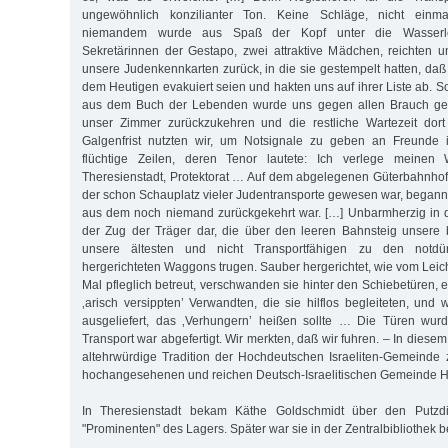
ungewöhnlich konzilianter Ton. Keine Schläge, nicht einm
niemandem wurde aus Spaß der Kopf unter die Wasserlei
Sekretärinnen der Gestapo, zwei attraktive Mädchen, reichten u
unsere Judenkennkarten zurück, in die sie gestempelt hatten, daß
dem Heutigen evakuiert seien und hakten uns auf ihrer Liste ab. S
aus dem Buch der Lebenden wurde uns gegen allen Brauch gest
unser Zimmer zurückzukehren und die restliche Wartezeit dort
Galgenfrist nutzten wir, um Notsignale zu geben an Freunde 
flüchtige Zeilen, deren Tenor lautete: Ich verlege meinen
Theresienstadt, Protektorat … Auf dem abgelegenen Güterbahnho
der schon Schauplatz vieler Judentransporte gewesen war, begann 
aus dem noch niemand zurückgekehrt war. […] Unbarmherzig in de
der Zug der Träger dar, die über den leeren Bahnsteig unsere 
unsere ältesten und nicht Transportfähigen zu den notdür
hergerichteten Waggons trugen. Sauber hergerichtet, wie vom Leic
Mal pfleglich betreut, verschwanden sie hinter den Schiebetüren,
‚arisch versippten’ Verwandten, die sie hilflos begleiteten, und
ausgeliefert, das ‚Verhungern’ heißen sollte … Die Türen wu
Transport war abgefertigt. Wir merkten, daß wir fuhren. – In diese
altehrwürdige Tradition der Hochdeutschen Israeliten-Gemeinde 
hochangesehenen und reichen Deutsch-Israelitischen Gemeinde 
In Theresienstadt bekam Käthe Goldschmidt über den Putzd
"Prominenten" des Lagers. Später war sie in der Zentralbibliothek be