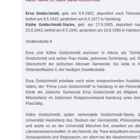
Martin Starke
,
Dr. Käthe Starke-Goldschmidt
Erna Goldschmidt,
geb. am 9.9.1902, deportiert nach Theresi
befreit am 8.5.1945, gestorben am 8.5.1977 in Hamburg
Käthe Goldschmidt-Starke,
geb. am 27.9.1905, deportiert na
23.6.1943, befreit am 8.5.1945, gestorben am 10.8.1990 in Hambu
Grottenstraße 9
Erna und Käthe Goldschmidt wuchsen in Altona als Töchte
Goldschmidt und seiner Frau Hulda, geborene Schönberg, auf. D
Oberschicht der jüdischen Altonaer Gemeinde. Sie lebte in A
Ohlendorffsallee 4, der heutigen Susettestraße.
Erna Goldschmidt arbeitete nach einer entsprechenden Ausbild
Vaters, der "Firma Louis Goldschmidt" in Hamburg in der Pelzerst
führte die Jüdische Gemeinde Erna Goldschmidt als Mitglied.
Mitarbeiterin im Jüdischen Religionsverband Hamburg unter de
Plaut tätig.
Käthe Goldschmidt, später verheiratete Goldschmidt-Starke
Universität Heidelberg das Studium der Germanistik, Philosoph
und setzte es an der Universität München fort, erweitert um d
Literaturwissenschaften. In der Absicht, die Thea-terlaufbahn einzu
Schauspielerin und Regisseurin, vor allem bei der Akademischen 