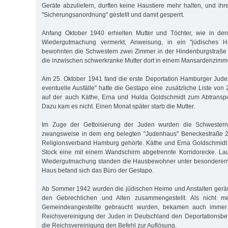
Geräte abzuliefern, durften keine Haustiere mehr halten, und ih
"Sicherungsanordnung" gestellt und damit gesperrt.
Anfang Oktober 1940 erhielten Mutter und Töchter, wie in de
Wiedergutmachung vermerkt, Anweisung, in ein "jüdisches H
bewohnten die Schwestern zwei Zimmer in der Hindenburgstraße
die inzwischen schwerkranke Mutter dort in einem Mansardenzimme
Am 25. Oktober 1941 fand die erste Deportation Hamburger Juden
eventuelle Ausfälle" hatte die Gestapo eine zusätzliche Liste von
auf der auch Käthe, Erna und Hulda Goldschmidt zum Abtransp
Dazu kam es nicht. Einen Monat später starb die Mutter.
Im Zuge der Gettoisierung der Juden wurden die Schwester
zwangsweise in dem eng belegten "Judenhaus" Beneckestraße 2 
Religionsverband Hamburg gehörte. Käthe und Erna Goldschmidt t
Stock eine mit einem Wandschirm abgetrennte Korridorecke. Lau
Wiedergutmachung standen die Hausbewohner unter besonderem 
Haus befand sich das Büro der Gestapo.
Ab Sommer 1942 wurden die jüdischen Heime und Anstalten geräu
den Gebrechlichen und Alten zusammengestellt. Als nicht me
Gemeindeangestellte gebraucht wurden, bekamen auch immer 
Reichsvereinigung der Juden in Deutschland den Deportationsbefeh
die Reichsvereinigung den Befehl zur Auflösung.