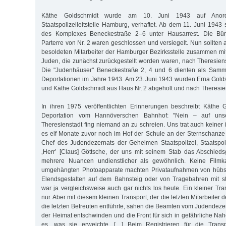
Käthe Goldschmidt wurde am 10. Juni 1943 auf Anord
Staatspolizeileitstelle Hamburg, verhaftet. Ab dem 11. Juni 194
des Komplexes Beneckestraße 2–6 unter Hausarrest. Die Bü
Parterre von Nr. 2 waren geschlossen und versiegelt. Nun sollten a
besoldeten Mitarbeiter der Hamburger Bezirksstelle zusammen mi
Juden, die zunächst zurückgestellt worden waren, nach Theresien
Die "Judenhäuser" Beneckestraße 2, 4 und 6 dienten als Sammel
Deportationen im Jahre 1943. Am 23. Juni 1943 wurden Erna Gold
und Käthe Goldschmidt aus Haus Nr. 2 abgeholt und nach Theresiens
In ihren 1975 veröffentlichten Erinnerungen beschreibt Käthe 
Deportation vom Hannöverschen Bahnhof: "Nein – auf uns
Theresienstadt fing niemand an zu schreien. Uns trat auch keiner
es elf Monate zuvor noch im Hof der Schule an der Sternschanze g
Chef des Judendezernats der Geheimen Staatspolizei, Staatspoli
‚Herr’ [Claus] Göttsche, der uns mit seinem Stab das Abschiedsg
mehrere Nuancen undienstlicher als gewöhnlich. Keine Filmka
umgehängten Photoapparate machten Privataufnahmen von hübsc
Elendsgestalten auf dem Bahnsteig oder von Tragebahren mit s
war ja vergleichsweise auch gar nichts los heute. Ein kleiner Tr
nur. Aber mit diesem kleinen Transport, der die letzten Mitarbeite
die letzten Betreuten entführte, sahen die Beamten vom Judendezern
der Heimat entschwinden und die Front für sich in gefährliche Na
es, was sie erweichte. […] Beim Registrieren für die Transpo