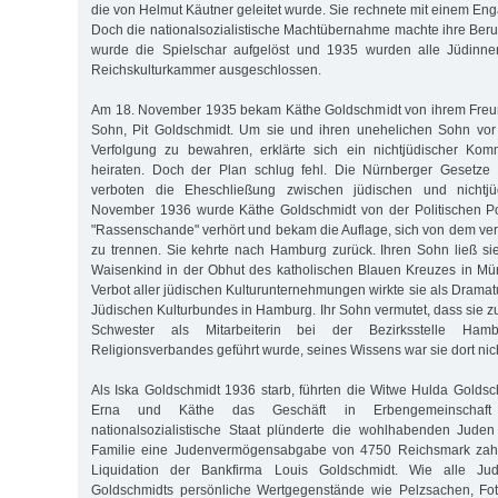
die von Helmut Käutner geleitet wurde. Sie rechnete mit einem En
Doch die nationalsozialistische Machtübernahme machte ihre Beru
wurde die Spielschar aufgelöst und 1935 wurden alle Jüdinn
Reichskulturkammer ausgeschlossen.
Am 18. November 1935 bekam Käthe Goldschmidt von ihrem Freun
Sohn, Pit Goldschmidt. Um sie und ihren unehelichen Sohn vor n
Verfolgung zu bewahren, erklärte sich ein nichtjüdischer Komm
heiraten. Doch der Plan schlug fehl. Die Nürnberger Gesetz
verboten die Eheschließung zwischen jüdischen und nichtjü
November 1936 wurde Käthe Goldschmidt von der Politischen P
"Rassenschande" verhört und bekam die Auflage, sich von dem ver
zu trennen. Sie kehrte nach Hamburg zurück. Ihren Sohn ließ sie 
Waisenkind in der Obhut des katholischen Blauen Kreuzes in Mü
Verbot aller jüdischen Kulturunternehmungen wirkte sie als Drama
Jüdischen Kulturbundes in Hamburg. Ihr Sohn vermutet, dass sie z
Schwester als Mitarbeiterin bei der Bezirksstelle Ham
Religionsverbandes geführt wurde, seines Wissens war sie dort nicht
Als Iska Goldschmidt 1936 starb, führten die Witwe Hulda Goldsc
Erna und Käthe das Geschäft in Erbengemeinschaft
nationalsozialistische Staat plünderte die wohlhabenden Juden
Familie eine Judenvermögensabgabe von 4750 Reichsmark zahle
Liquidation der Bankfirma Louis Goldschmidt. Wie alle Ju
Goldschmidts persönliche Wertgegenstände wie Pelzsachen, Foto