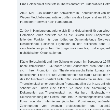
Erna Goldschmidt arbeitete in Theresienstadt im Judenrat des Getto
Am 8. Mai 1945 wurden die Schwestern in Theresienstadt von de
Wegen Fleckfieberquarantäne durften sie das Lager erst am 28. J
traten den Heimweg nach Hamburg an.
Zurück in Hamburg engagierte sich Erna Goldschmidt für den Wied
Gemeinde. Auch arbeitete sie für die Jewish Trust Cooperati
leitender Funktion für den jüdischen Gemeindefonds Nordwest
Restbestände jüdischen Eigentums in der britischen Zone 
verschiedenen jüdischen Dachorganisationen tätig und engagiert
nichtjüdischen Organisationen.
Käthe Goldschmidt und ihre Schwester zogen im September 1945 
nach Othmarschen. 1947 nahm Käthe Goldschmidt ihren Sohn Pit 
sich. Ihre Promotion als Theaterwissenschaftlerin konnte
abschließen. Ende der 40er Jahre heiratete sie Martin Starke, den 
das KZ Auschwitz überlebt hatte. 1975 veröffentlichte sie ihre Er
Theresienstadt unter dem einem Propagandafilm der Nazis entliehe
schenkt den Juden eine Stadt." Sie hatte eine Sammlung 
Dokumenten aus Theresienstadt nach Hamburg mitgebracht – e
Selbstverwaltung des Gettos Ende 1943 zusammengestelltes Albu
Fotos von dort internierten jüdischen Prominenten, außer
Zeichnungen von zwanzig professionellen und Laienk