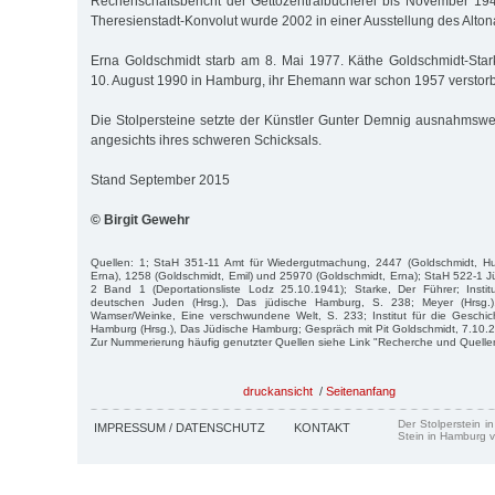
Rechenschaftsbericht der Gettozentralbücherei bis November 19
Theresienstadt-Konvolut wurde 2002 in einer Ausstellung des Alto
Erna Goldschmidt starb am 8. Mai 1977. Käthe Goldschmidt-Star
10. August 1990 in Hamburg, ihr Ehemann war schon 1957 verstor
Die Stolpersteine setzte der Künstler Gunter Demnig ausnahmswe
angesichts ihres schweren Schicksals.
Stand September 2015
© Birgit Gewehr
Quellen: 1; StaH 351-11 Amt für Wiedergutmachung, 2447 (Goldschmidt, Hu
Erna), 1258 (Goldschmidt, Emil) und 25970 (Goldschmidt, Erna); StaH 522-1
2 Band 1 (Deportationsliste Lodz 25.10.1941); Starke, Der Führer; Instit
deutschen Juden (Hrsg.), Das jüdische Hamburg, S. 238; Meyer (Hrsg.)
Wamser/Weinke, Eine verschwundene Welt, S. 233; Institut für die Geschi
Hamburg (Hrsg.), Das Jüdische Hamburg; Gespräch mit Pit Goldschmidt, 7.10.
Zur Nummerierung häufig genutzter Quellen siehe Link "Recherche und Quelle
druckansicht
/
Seitenanfang
Der Stolperstein i
IMPRESSUM / DATENSCHUTZ
KONTAKT
Stein in Hamburg v