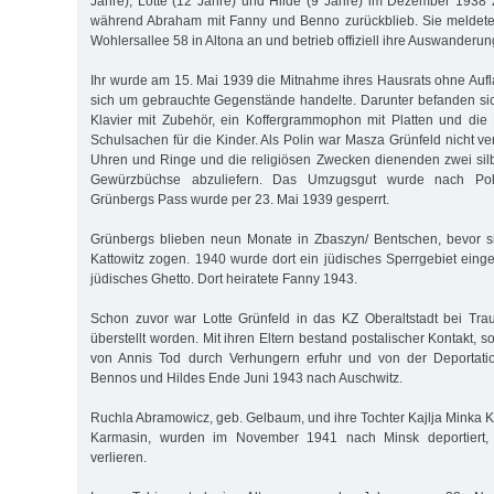
Jahre), Lotte (12 Jahre) und Hilde (9 Jahre) im Dezember 1938
während Abraham mit Fanny und Benno zurückblieb. Sie meldete s
Wohlersallee 58 in Altona an und betrieb offiziell ihre Auswanderu
Ihr wurde am 15. Mai 1939 die Mitnahme ihres Hausrats ohne Auf
sich um gebrauchte Gegenstände handelte. Darunter befanden si
Klavier mit Zubehör, ein Koffergrammophon mit Platten und di
Schulsachen für die Kinder. Als Polin war Masza Grünfeld nicht ver
Uhren und Ringe und die religiösen Zwecken dienenden zwei sil
Gewürzbüchse abzuliefern. Das Umzugsgut wurde nach Pol
Grünbergs Pass wurde per 23. Mai 1939 gesperrt.
Grünbergs blieben neun Monate in Zbaszyn/ Bentschen, bevor s
Kattowitz zogen. 1940 wurde dort ein jüdisches Sperrgebiet einge
jüdisches Ghetto. Dort heiratete Fanny 1943.
Schon zuvor war Lotte Grünfeld in das KZ Oberaltstadt bei Tr
überstellt worden. Mit ihren Eltern bestand postalischer Kontakt, 
von Annis Tod durch Verhungern erfuhr und von der Deportatio
Bennos und Hildes Ende Juni 1943 nach Auschwitz.
Ruchla Abramowicz, geb. Gelbaum, und ihre Tochter Kajlja Minka K
Karmasin, wurden im November 1941 nach Minsk deportiert,
verlieren.