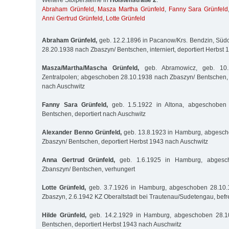
Weitere Stolpersteine in
Holstenstraße 2
:
Abraham Grünfeld
,
Masza Martha Grünfeld
,
Fanny Sara Grünfeld
Anni Gertrud Grünfeld
,
Lotte Grünfeld
Abraham Grünfeld,
geb. 12.2.1896 in Pacanow/Krs. Bendzin, Süd
28.20.1938 nach Zbaszyn/ Bentschen, interniert, deportiert Herbst
Masza/Martha/Mascha Grünfeld,
geb. Abramowicz, geb. 10.1
Zentralpolen; abgeschoben 28.10.1938 nach Zbaszyn/ Bentschen, 
nach Auschwitz
Fanny Sara Grünfeld,
geb. 1.5.1922 in Altona, abgeschoben 
Bentschen, deportiert nach Auschwitz
Alexander Benno Grünfeld,
geb. 13.8.1923 in Hamburg, abgesc
Zbaszyn/ Bentschen, deportiert Herbst 1943 nach Auschwitz
Anna Gertrud Grünfeld,
geb. 1.6.1925 in Hamburg, abgesc
Zbanszyn/ Bentschen, verhungert
Lotte Grünfeld,
geb. 3.7.1926 in Hamburg, abgeschoben 28.10.
Zbaszyn, 2.6.1942 KZ Oberaltstadt bei Trautenau/Sudetengau, befr
Hilde Grünfeld,
geb. 14.2.1929 in Hamburg, abgeschoben 28.1
Bentschen, deportiert Herbst 1943 nach Auschwitz