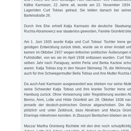
Käthe Karmasin, 22 Jahre alt, wurde am 22. November 1934
Lageristen Curt Tobias getraut. Sie lebten danach bei seine
Bartelsstraße 26.
Durch ihre Ehe erhielt Katja Karmasin die deutsche Staatsange
Ruchla Abramowicz war staatenlos geworden, Familie Grünfeld blie
Am 1. Juni 1935 wurde Katja und Curt Tobias‘ Tochter Irene ge
geistigen Entwicklung zurück blieb, wurde sie in einer Anstalt unt
kamen im Oktober 1937 wegen kritischer politischer Äußerungen i
Fuhlsbüttel, von wo sie im April 1938 entlassen wurden. Curt Tob
selben Jahr nach Paraguay, wohin Perla und Berka Kactow sch
waren. Katja Tobias zog in den Neuen Steinweg 78, die Wohnung 
auch für ihre Schwiegermutter Bella Tobias und ihre Mutter Ruchla
Da auch Axel Karmasin ausgewandert war, blieben nur seine Mut
seine Schwester Katja Tobias und ihre kranke Tochter Irene un
Hamburg zurück. Ohne Vorwarnung oder Registrierung wurden A
Benno, Anni, Lotte und Hilde Grünfeld am 28. Oktober 1938 na
jenseits der deutsch-polnischen Grenze abgeschoben. Die Abs
plötzlich und unter Zeitdruck, dass Abraham und Macza Grünf
Eheringe mitnehmen konnten. In Zbaszyn/ Bentschen blieben sie int
Macza/ Martha Grünberg flüchtete mit den drei noch schulpflichti