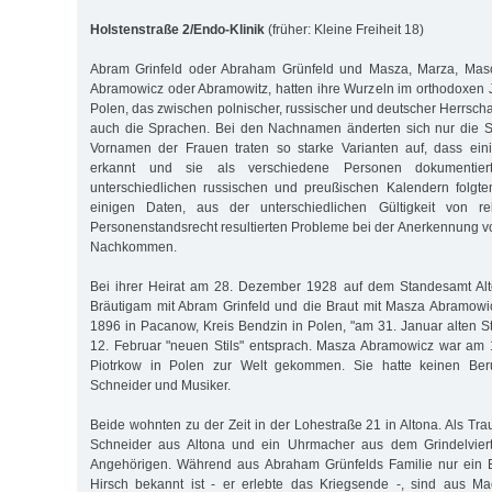
Holstenstraße 2/Endo-Klinik
(früher: Kleine Freiheit 18)
Abram Grinfeld oder Abraham Grünfeld und Masza, Marza, Masc
Abramowicz oder Abramowitz, hatten ihre Wurzeln im orthodoxen
Polen, das zwischen polnischer, russischer und deutscher Herrsch
auch die Sprachen. Bei den Nachnamen änderten sich nur die S
Vornamen der Frauen traten so starke Varianten auf, dass eini
erkannt und sie als verschiedene Personen dokumentie
unterschiedlichen russischen und preußischen Kalendern folgte
einigen Daten, aus der unterschiedlichen Gültigkeit von re
Personenstandsrecht resultierten Probleme bei der Anerkennung 
Nachkommen.
Bei ihrer Heirat am 28. Dezember 1928 auf dem Standesamt Alto
Bräutigam mit Abram Grinfeld und die Braut mit Masza Abramowi
1896 in Pacanow, Kreis Bendzin in Polen, "am 31. Januar alten S
12. Februar "neuen Stils" entsprach. Masza Abramowicz war am
Piotrkow in Polen zur Welt gekommen. Sie hatte keinen Beru
Schneider und Musiker.
Beide wohnten zu der Zeit in der Lohestraße 21 in Altona. Als Tr
Schneider aus Altona und ein Uhrmacher aus dem Grindelviert
Angehörigen. Während aus Abraham Grünfelds Familie nur ein 
Hirsch bekannt ist - er erlebte das Kriegsende -, sind aus Ma