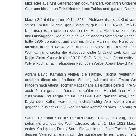
Mitglieder aus fünf Generationen dokumentiert, von ihren Großel
Gelbaum bis zu den Enkelkindern Irene Tobias und Igal und Doron
Macza Grünfeld war am 10.11.1898 in Piotrkow als erstes Kind von
seiner Ehefrau Ruchla, geb. Gelbaum, geb. 12.12.1874 in Groß Pet
Niederschlesien, geboren worden. (Zu Ruchla Abramowitz gibt e
und Ortsangaben, wie auch eine Reihe anderer Vornamen: Rachel,
hatte 1895 geheiratet und sich mit ihrem Mann in der Nähe von
offenbar in Piotrkow, wo vier Jahre nach Macza am 18.9.1902 ih
Welt kam und später die Halbgeschwister Chaskiel Leib Karmas
Kajlja Minka Karmasin (am 19.10. 1912). Nach Israel Abramowicz‘ 
Witwe Ruchla nach religiösem Recht den Weber Abram David Karma
Abram David Karmasin verließ die Familie. Ruchla, weiterhin
ernährte diese als Händlerin. Sie zog während des Ersten Welt
Kindern nach Altona. Tochter Macza hatte als einzige bereits ihre Schu
auch Paula genannt, übernahm später den Handel ihrer Mutter
zusammen und sorgte für sie. Chaskiel Leib, genannt Axel, und
Kayla oder Käthe, waren noch schulpflichtig. Axel wurde zeitw
gegeben, aus der er 1925 von Marburg kommend nach Hamburg zu
Wann die Familie in die Parallelstraße 31 in Altona zog, lässt s
jedenfalls war das die Wohnadresse, als am 1. Mai 1922 Masz
erstes Kind gebar, Fanny Sara. Sie war in religiöser Ehe mit Abra
dessen Vaterschaft erst nach der standesamtlichen Eheschlie