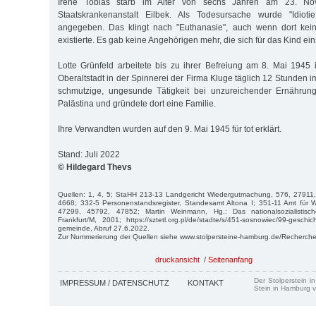
Irene Tobias starb im Alter von sechs Jahren am 23. N
Staatskrankenanstalt Eilbek. Als Todesursache wurde "Idioti
angegeben. Das klingt nach "Euthanasie", auch wenn dort kein
existierte. Es gab keine Angehörigen mehr, die sich für das Kind ein
Lotte Grünfeld arbeitete bis zu ihrer Befreiung am 8. Mai 1945
Oberaltstadt in der Spinnerei der Firma Kluge täglich 12 Stunden i
schmutzige, ungesunde Tätigkeit bei unzureichender Ernährung
Palästina und gründete dort eine Familie.
Ihre Verwandten wurden auf den 9. Mai 1945 für tot erklärt.
Stand: Juli 2022
© Hildegard Thevs
Quellen: 1, 4, 5; StaHH 213-13 Landgericht Wiedergutmachung, 576, 2791
4668; 332-5 Personenstandsregister, Standesamt Altona I; 351-11 Amt für
47299, 45792, 47852; Martin Weinmann, Hg.: Das nationalsozialistisch
Frankfurt/M, 2001; https://sztetl.org.pl/de/stadte/s/451-sosnowiec/99-geschi
gemeinde, Abruf 27.6.2022.
Zur Nummerierung der Quellen siehe www.stolpersteine-hamburg.de/Recherche
druckansicht
/
Seitenanfang
Der Stolperstein i
IMPRESSUM / DATENSCHUTZ
KONTAKT
Stein in Hamburg v