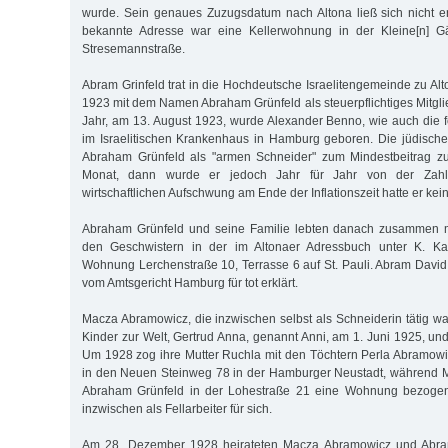
wurde. Sein genaues Zuzugsdatum nach Altona ließ sich nicht erm
bekannte Adresse war eine Kellerwohnung in der Kleine[n] Gä
Stresemannstraße.
Abram Grinfeld trat in die Hochdeutsche Israelitengemeinde zu Al
1923 mit dem Namen Abraham Grünfeld als steuerpflichtiges Mitglied
Jahr, am 13. August 1923, wurde Alexander Benno, wie auch die 
im Israelitischen Krankenhaus in Hamburg geboren. Die jüdisch
Abraham Grünfeld als "armen Schneider" zum Mindestbeitrag z
Monat, dann wurde er jedoch Jahr für Jahr von der Zahl
wirtschaftlichen Aufschwung am Ende der Inflationszeit hatte er kein
Abraham Grünfeld und seine Familie lebten danach zusammen m
den Geschwistern in der im Altonaer Adressbuch unter K. Ka
Wohnung Lerchenstraße 10, Terrasse 6 auf St. Pauli. Abram Dav
vom Amtsgericht Hamburg für tot erklärt.
Macza Abramowicz, die inzwischen selbst als Schneiderin tätig wa
Kinder zur Welt, Gertrud Anna, genannt Anni, am 1. Juni 1925, und
Um 1928 zog ihre Mutter Ruchla mit den Töchtern Perla Abramow
in den Neuen Steinweg 78 in der Hamburger Neustadt, während
Abraham Grünfeld in der Lohestraße 21 eine Wohnung bezogen.
inzwischen als Fellarbeiter für sich.
Am 28. Dezember 1928 heirateten Macza Abramowicz und Abram 