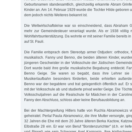
Geburtsnamen standesamtlich, gleichzeitig erkannte Abram Grinfel
Kinder an. Am 14. Februar 1929 wurde die Tochter Hilde geboren 
dem jedoch nichts Weiteres bekannt ist.
Die Weltwirtschaftskrise war so einschneidend, dass Abraham G
mehr zur Gemeindesteuer veranlagt wurde. Als er 1938 völlig mit
Wohlfahrtsunterstützung. Da wohnte er mit seiner Familie bereits in
auf St. Pauli.
Die Familie entsprach dem Stereotyp armer Ostjuden: orthodox, 
musikalisch. Fanny und Benno, die beiden älteren Kinder, wurde
jüngeren Geschwister in der Volksschule der Jüdischen Gemeinde 
Dort wurde bald ihre große musikalische Begabung entdeckt. Fan
Benno Geige. Sie waren so begabt, dass ihre Lehrer sie i
Musikerlaufbahn besonders förderten, beide erhielten außerdem
Benno war der begabtere und trat gelegentlich öffentlich auf. Er 
mit der Volksschule ab und studierte privat weiter Geige. Die Töcht
Volksschuljahren auf die Realschule für Mädchen in der Caroline
Fanny den Abschluss, schloss aber keine Berufsausbildung an.
Bei der Machtergreifung Hitlers hatte von Ruchla Abramowiczs 
geheiratet. Perla/ Paula Abramowicz, die ihre Mutter versorgte, gi
32 Jahren die Ehe mit dem 20 Jahre älteren Berka Kactow, Katzow
Elbstraße 28 ein. Er war von Beruf "Borstenzurichter" (d.h. er lief
und Pinsel) wie sein Schwager Axel Karmasin. Ihre Halbschwest