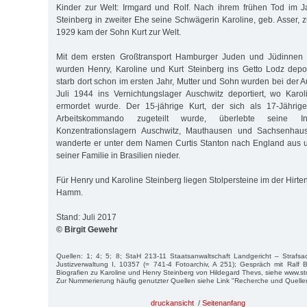
Kinder zur Welt: Irmgard und Rolf. Nach ihrem frühen Tod im
Steinberg in zweiter Ehe seine Schwägerin Karoline, geb. Asser, 
1929 kam der Sohn Kurt zur Welt.
Mit dem ersten Großtransport Hamburger Juden und Jüdinnen
wurden Henry, Karoline und Kurt Steinberg ins Getto Lodz depor
starb dort schon im ersten Jahr, Mutter und Sohn wurden bei der 
Juli 1944 ins Vernichtungslager Auschwitz deportiert, wo Karo
ermordet wurde. Der 15-jährige Kurt, der sich als 17-Jähri
Arbeitskommando zugeteilt wurde, überlebte seine I
Konzentrationslagern Auschwitz, Mauthausen und Sachsenha
wanderte er unter dem Namen Curtis Stanton nach England aus un
seiner Familie in Brasilien nieder.
Für Henry und Karoline Steinberg liegen Stolpersteine im der Hirt
Hamm.
Stand: Juli 2017
© Birgit Gewehr
Quellen: 1; 4; 5; 8; StaH 213-11 Staatsanwaltschaft Landgericht – Strafs
Justizverwaltung I, 10357 (= 741-4 Fotoarchiv, A 251); Gespräch mit Ralf B
Biografien zu Karoline und Henry Steinberg von Hildegard Thevs, siehe www.s
Zur Nummerierung häufig genutzter Quellen siehe Link "Recherche und Quelle
druckansicht
/
Seitenanfang