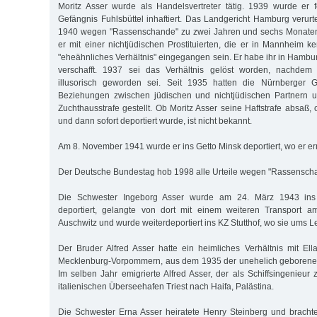
Moritz Asser wurde als Handelsvertreter tätig. 1939 wurde e
Gefängnis Fuhlsbüttel inhaftiert. Das Landgericht Hamburg verurt
1940 wegen "Rassenschande" zu zwei Jahren und sechs Monaten H
er mit einer nichtjüdischen Prostituierten, die er in Mannheim k
"eheähnliches Verhältnis" eingegangen sein. Er habe ihr in Hamb
verschafft. 1937 sei das Verhältnis gelöst worden, nachdem 
illusorisch geworden sei. Seit 1935 hatten die Nürnberger G
Beziehungen zwischen jüdischen und nichtjüdischen Partnern u
Zuchthausstrafe gestellt. Ob Moritz Asser seine Haftstrafe absaß, 
und dann sofort deportiert wurde, ist nicht bekannt.
Am 8. November 1941 wurde er ins Getto Minsk deportiert, wo er e
Der Deutsche Bundestag hob 1998 alle Urteile wegen "Rassenscha
Die Schwester Ingeborg Asser wurde am 24. März 1943 ins 
deportiert, gelangte von dort mit einem weiteren Transport 
Auschwitz und wurde weiterdeportiert ins KZ Stutthof, wo sie ums 
Der Bruder Alfred Asser hatte ein heimliches Verhältnis mit Ell
Mecklenburg-Vorpommern, aus dem 1935 der unehelich geborene 
Im selben Jahr emigrierte Alfred Asser, der als Schiffsingenieur
italienischen Überseehafen Triest nach Haifa, Palästina.
Die Schwester Erna Asser heiratete Henry Steinberg und brach