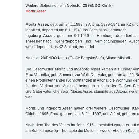
Weitere Stolpersteine in
Nobistor 28 (ENDO-Klinik)
:
Moritz Asser
Moritz Asser,
geb. am 24.1.1899 in Altona, 1939-1941 im KZ und 
inhaftiert, deportiert am 8.11.1941 ins Getto Minsk, ermordet
Ingeborg Asser,
geb. am 6.1.1910 in Hamburg, deportiert am
Theresienstadt, weiterdeportiert ins Vernichtungslager Aus
weiterdeportiert ins KZ Stutthof, ermordet
Nobistor 28/ENDO-Klinik (Große Bergstraße 9), Altona-Altstadt
Die Geschwister Moritz und Ingeborg Asser kamen als Kinder vo
Frau Veronika, geb. Sommer, zur Welt. Der Vater, geboren am 29. 
einen Produktenhandel (Schrotthandel) in Altona; die Wohnung der
für den Verkauf von Alteisen befanden sich in der Großen Be
Großvater väterlicherseits, Moses Asser, stammte aus Altona, wo 
war.
Moritz und Ingeborg Asser hatten drei weitere Geschwister: Ka
Oktober 1895, Erna, geboren am 6. Juli 1897, und Alfred, geboren 
Nach dem Tod des Vaters im Jahr 1915 – bestattet wurde er auf 
am Bornkampsweg – heiratete die Mutter in zweiter Ehe den Kaufm