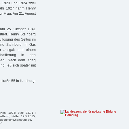
te 1923 und 1924 zwei
 Jahr 1927 nahm Henry
zur Frau. Am 21. August
 am 25. Oktober 1941
tiert. Henry Steinberg
Auflösung des Gettos im
line Steinberg im Gas
ger ausgab und einem
nhaftierung in den
usen. Nach dem Krieg
d ließ sich später mit
enstraße 55 in Hamburg-
achen, 1024; StaH 241-1 I
ollhorn, Neffe, 19.5.2015;
tolpersteine.hamburg.de.
n".