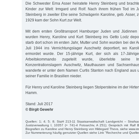
Die Schwester Erna Asser heiratete Henry Steinberg und brach
Kinder zur Welt: Irmgard und Rolf. Nach ihrem frühen Tod im
Steinberg in zweiter Ehe seine Schwägerin Karoline, geb. Asser, 
1929 kam der Sohn Kurt zur Welt.
Mit dem ersten Großtransport Hamburger Juden und Jüdinnen
wurden Henry, Karoline und Kurt Steinberg ins Getto Lodz depor
starb dort schon im ersten Jahr, Mutter und Sohn wurden bei der 
Juli 1944 ins Vernichtungslager Auschwitz deportiert, wo Karo
ermordet wurde. Der 15-jährige Kurt, der sich als 17-Jähri
Arbeitskommando zugeteilt wurde, überlebte seine I
Konzentrationslagern Auschwitz, Mauthausen und Sachsenha
wanderte er unter dem Namen Curtis Stanton nach England aus un
seiner Familie in Brasilien nieder.
Für Henry und Karoline Steinberg liegen Stolpersteine im der Hirt
Hamm.
Stand: Juli 2017
© Birgit Gewehr
Quellen: 1; 4; 5; 8; StaH 213-11 Staatsanwaltschaft Landgericht – Strafs
Justizverwaltung I, 10357 (= 741-4 Fotoarchiv, A 251); Gespräch mit Ralf B
Biografien zu Karoline und Henry Steinberg von Hildegard Thevs, siehe www.s
Zur Nummerierung häufig genutzter Quellen siehe Link "Recherche und Quelle