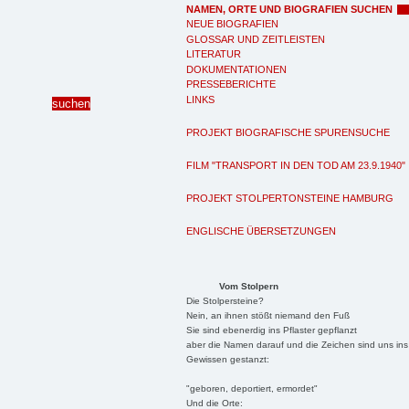
NAMEN, ORTE UND BIOGRAFIEN SUCHEN
NEUE BIOGRAFIEN
GLOSSAR UND ZEITLEISTEN
LITERATUR
DOKUMENTATIONEN
PRESSEBERICHTE
LINKS
PROJEKT BIOGRAFISCHE SPURENSUCHE
FILM "TRANSPORT IN DEN TOD AM 23.9.1940"
PROJEKT STOLPERTONSTEINE HAMBURG
ENGLISCHE ÜBERSETZUNGEN
Vom Stolpern
Die Stolpersteine?
Nein, an ihnen stößt niemand den Fuß
Sie sind ebenerdig ins Pflaster gepflanzt
aber die Namen darauf und die Zeichen sind uns ins
Gewissen gestanzt:
"geboren, deportiert, ermordet"
Und die Orte: