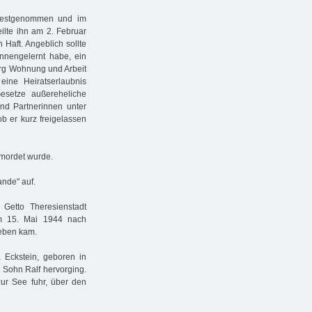
r festgenommen und im
eilte ihn am 2. Februar
aft. Angeblich sollte
ennengelernt habe, ein
urg Wohnung und Arbeit
eine Heiratserlaubnis
esetze außereheliche
nd Partnerinnen unter
ob er kurz freigelassen
rmordet wurde.
nde" auf.
Getto Theresienstadt
am 15. Mai 1944 nach
Leben kam.
a Eckstein, geboren in
Sohn Ralf hervorging.
 zur See fuhr, über den