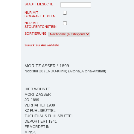
STADTTEILSUCHE
NUR MIT
BIOGRAFIETEXTEN
NUR MIT
STOLPERTONSTEIN
SORTIERUNG
zurück zur Auswahlliste
MORITZ ASSER * 1899
Nobistor 28 (ENDO-Klinik) (Altona, Altona-Altstadt)
HIER WOHNTE
MORITZ ASSER
JG. 1899
VERHAFTET 1939
KZ FUHLSBÜTTEL
ZUCHTHAUS FUHLSBÜTTEL
DEPORTIERT 1941
ERMORDET IN
MINSK