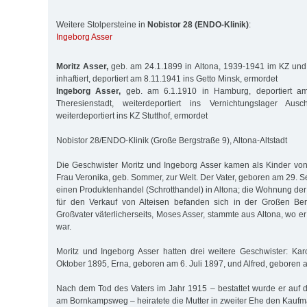
Weitere Stolpersteine in
Nobistor 28 (ENDO-Klinik)
:
Ingeborg Asser
Moritz Asser,
geb. am 24.1.1899 in Altona, 1939-1941 im KZ und 
inhaftiert, deportiert am 8.11.1941 ins Getto Minsk, ermordet
Ingeborg Asser,
geb. am 6.1.1910 in Hamburg, deportiert am
Theresienstadt, weiterdeportiert ins Vernichtungslager Aus
weiterdeportiert ins KZ Stutthof, ermordet
Nobistor 28/ENDO-Klinik (Große Bergstraße 9), Altona-Altstadt
Die Geschwister Moritz und Ingeborg Asser kamen als Kinder vo
Frau Veronika, geb. Sommer, zur Welt. Der Vater, geboren am 29. 
einen Produktenhandel (Schrotthandel) in Altona; die Wohnung der
für den Verkauf von Alteisen befanden sich in der Großen Be
Großvater väterlicherseits, Moses Asser, stammte aus Altona, wo 
war.
Moritz und Ingeborg Asser hatten drei weitere Geschwister: Ka
Oktober 1895, Erna, geboren am 6. Juli 1897, und Alfred, geboren 
Nach dem Tod des Vaters im Jahr 1915 – bestattet wurde er auf 
am Bornkampsweg – heiratete die Mutter in zweiter Ehe den Kaufm