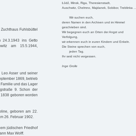
Łódź, Minsk, Riga, Theresienstadt,
Auschwitz, Chelmno, Majdanek, Sobibor, Treblinka ..
Wir suchen euch,
deren Namen in den Archiven und im Himmel
geschrieben sind.
Zuchthaus Fuhlsbüttel
Wir begegnen euch an Orten der Angst und
Verfolgung,
 24.3.1943 ins Getto
wir erkennen euch in euren Kindern und Enkeln.
chwitz am 15.5.1944,
Die Steine sprechen von euch,
jeden Tag.
Ihr seid nicht vergessen.
Inge Grolle
n Leo Asser und seiner
September 1869, betrieb
 Familie und das Lager
rgstraße 9. Schon der
er 1838 geboren worden
roline, geboren am 22.
am 26. Februar 1902.
dem jüdischen Friedhof
ann Max Wolff.