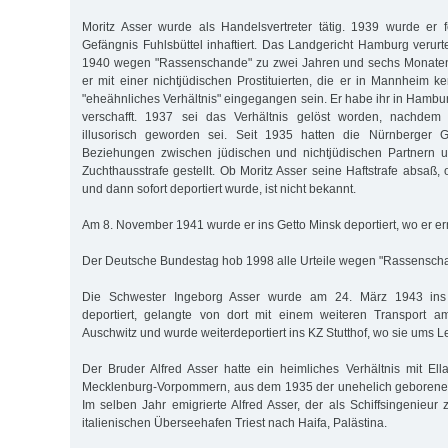
Moritz Asser wurde als Handelsvertreter tätig. 1939 wurde e
Gefängnis Fuhlsbüttel inhaftiert. Das Landgericht Hamburg verurt
1940 wegen "Rassenschande" zu zwei Jahren und sechs Monaten H
er mit einer nichtjüdischen Prostituierten, die er in Mannheim k
"eheähnliches Verhältnis" eingegangen sein. Er habe ihr in Hamb
verschafft. 1937 sei das Verhältnis gelöst worden, nachdem 
illusorisch geworden sei. Seit 1935 hatten die Nürnberger G
Beziehungen zwischen jüdischen und nichtjüdischen Partnern u
Zuchthausstrafe gestellt. Ob Moritz Asser seine Haftstrafe absaß, 
und dann sofort deportiert wurde, ist nicht bekannt.
Am 8. November 1941 wurde er ins Getto Minsk deportiert, wo er e
Der Deutsche Bundestag hob 1998 alle Urteile wegen "Rassenscha
Die Schwester Ingeborg Asser wurde am 24. März 1943 ins 
deportiert, gelangte von dort mit einem weiteren Transport 
Auschwitz und wurde weiterdeportiert ins KZ Stutthof, wo sie ums 
Der Bruder Alfred Asser hatte ein heimliches Verhältnis mit Ell
Mecklenburg-Vorpommern, aus dem 1935 der unehelich geborene 
Im selben Jahr emigrierte Alfred Asser, der als Schiffsingenieur
italienischen Überseehafen Triest nach Haifa, Palästina.