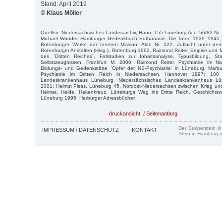
Stand: April 2019
© Klaus Möller
Quellen: Niedersächsisches Landesarchiv, Hann. 155 Lüneburg Acc. 56/82 Nr. 
Michael Wunder, Hamburger Gedenkbuch Euthanasie. Die Toten 1939–1945, 
Rotenburger Werke der Inneren Mission, Akte Nr. 222; Zuflucht unter de
Rotenburger Anstalten (Hrsg.), Rotenburg 1992, Raimond Reiter, Empirie und 
des `Dritten Reiches´, Fallstudien zur Inhaltsanalyse, Typusbildung, Sta
Selbstzeugnissen, Frankfurt M. 2000; Raimond Reiter, Psychiatrie im Na
Bildungs- und Gedenkstätte `Opfer der NS-Psychiatrie´ in Lüneburg, Marb
Psychiatrie im Dritten Reich in Niedersachsen, Hannover 1997; 100 
Landeskrankenhaus Lüneburg. Niedersächsisches Landeskrankenhaus Lün
2001; Helmut Pless, Lüneburg 45, Nordost-Niedersachsen zwischen Krieg un
Heimat, Heide, Hakenkreuz. Lüneburgs Weg ins Dritte Reich, Geschichtswe
Lüneburg 1995; Harburger Adressbücher.
druckansicht
/
Seitenanfang
Der Stolperstein i
IMPRESSUM / DATENSCHUTZ
KONTAKT
Stein in Hamburg v