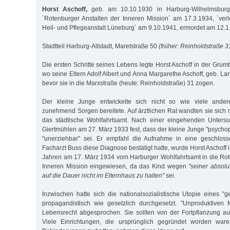
Horst Aschoff,
geb. am 10.10.1930 in Harburg-Wilhelmsburg
`Rotenburger Anstalten der Inneren Mission´ am 17.3.1934, `verle
Heil- und Pflegeanstalt Lüneburg´ am 9.10.1941, ermordet am 12.
Stadtteil Harburg-Altstadt, Maretstraße 50
(früher: Reinholdstraße 3
Die ersten Schritte seines Lebens legte Horst Aschoff in der Grum
wo seine Eltern Adolf Albert und Anna Margarethe Aschoff, geb. L
bevor sie in die Marxstraße (heute: Reinholdstraße) 31 zogen.
Der kleine Junge entwickelte sich nicht so wie viele ander
zunehmend Sorgen bereitete. Auf ärztlichen Rat wandten sie sich 
das städtische Wohlfahrtsamt. Nach einer eingehenden Untersuc
Giertmühlen am 27. März 1933 fest, dass der kleine Junge "psycho
"unerziehbar" sei. Er empfahl die Aufnahme in eine geschlos
Facharzt Buss diese Diagnose bestätigt hatte, wurde Horst Aschoff i
Jahren am 17. März 1934 vom Harburger Wohlfahrtsamt in die Rot
Inneren Mission eingewiesen, da das Kind wegen
"seiner absol
auf die Dauer nicht im Elternhaus zu halten"
sei.
Inzwischen hatte sich die nationalsozialistische Utopie eines "
propagandistisch wie gesetzlich durchgesetzt. "Unproduktive
Lebensrecht abgesprochen. Sie sollten von der Fortpflanzung a
Viele Einrichtungen, die ursprünglich gegründet worden wa