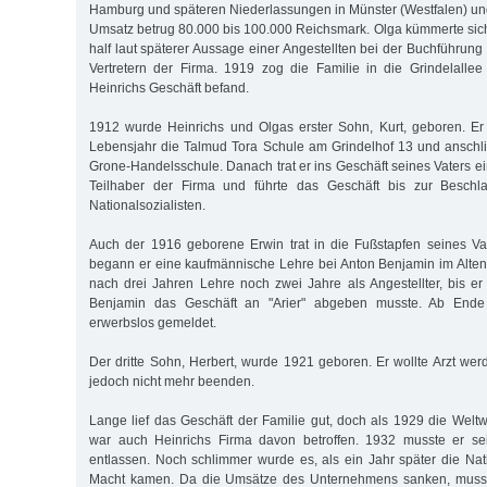
Hamburg und späteren Niederlassungen in Münster (Westfalen) und
Umsatz betrug 80.000 bis 100.000 Reichsmark. Olga kümmerte si
half laut späterer Aussage einer Angestellten bei der Buchführun
Vertretern der Firma. 1919 zog die Familie in die Grindelalle
Heinrichs Geschäft befand.
1912 wurde Heinrichs und Olgas erster Sohn, Kurt, geboren. Er
Lebensjahr die Talmud Tora Schule am Grindelhof 13 und anschli
Grone-Handelsschule. Danach trat er ins Geschäft seines Vaters e
Teilhaber der Firma und führte das Geschäft bis zur Besch
Nationalsozialisten.
Auch der 1916 geborene Erwin trat in die Fußstapfen seines Va
begann er eine kaufmännische Lehre bei Anton Benjamin im Alten W
nach drei Jahren Lehre noch zwei Jahre als Angestellter, bis er
Benjamin das Geschäft an "Arier" abgeben musste. Ab Ende
erwerbslos gemeldet.
Der dritte Sohn, Herbert, wurde 1921 geboren. Er wollte Arzt wer
jedoch nicht mehr beenden.
Lange lief das Geschäft der Familie gut, doch als 1929 die Weltw
war auch Heinrichs Firma davon betroffen. 1932 musste er se
entlassen. Noch schlimmer wurde es, als ein Jahr später die Nati
Macht kamen. Da die Umsätze des Unternehmens sanken, musste