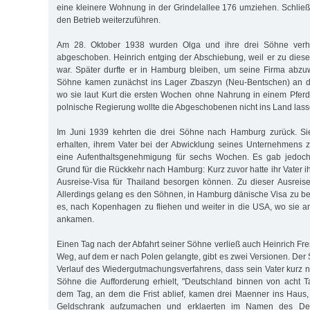
eine kleinere Wohnung in der Grindelallee 176 umziehen. Schließ
den Betrieb weiterzuführen.
Am 28. Oktober 1938 wurden Olga und ihre drei Söhne verh
abgeschoben. Heinrich entging der Abschiebung, weil er zu diese
war. Später durfte er in Hamburg bleiben, um seine Firma abzu
Söhne kamen zunächst ins Lager Zbaszyn (Neu-Bentschen) an d
wo sie laut Kurt die ersten Wochen ohne Nahrung in einem Pferde
polnische Regierung wollte die Abgeschobenen nicht ins Land lass
Im Juni 1939 kehrten die drei Söhne nach Hamburg zurück. Sie
erhalten, ihrem Vater bei der Abwicklung seines Unternehmens z
eine Aufenthaltsgenehmigung für sechs Wochen. Es gab jedoch
Grund für die Rückkehr nach Hamburg: Kurz zuvor hatte ihr Vater ih
Ausreise-Visa für Thailand besorgen können. Zu dieser Ausreis
Allerdings gelang es den Söhnen, in Hamburg dänische Visa zu b
es, nach Kopenhagen zu fliehen und weiter in die USA, wo sie 
ankamen.
Einen Tag nach der Abfahrt seiner Söhne verließ auch Heinrich Fr
Weg, auf dem er nach Polen gelangte, gibt es zwei Versionen. Der 
Verlauf des Wiedergutmachungsverfahrens, dass sein Vater kurz n
Söhne die Aufforderung erhielt, "Deutschland binnen von acht 
dem Tag, an dem die Frist ablief, kamen drei Maenner ins Haus,
Geldschrank aufzumachen und erklaerten im Namen des Deu