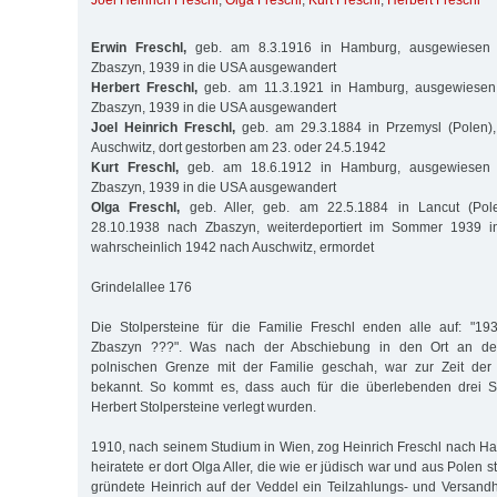
Joel Heinrich Freschl
,
Olga Freschl
,
Kurt Freschl
,
Herbert Freschl
Erwin Freschl,
geb. am 8.3.1916 in Hamburg, ausgewiesen
Zbaszyn, 1939 in die USA ausgewandert
Herbert Freschl,
geb. am 11.3.1921 in Hamburg, ausgewiesen
Zbaszyn, 1939 in die USA ausgewandert
Joel Heinrich Freschl,
geb. am 29.3.1884 in Przemysl (Polen),
Auschwitz, dort gestorben am 23. oder 24.5.1942
Kurt Freschl,
geb. am 18.6.1912 in Hamburg, ausgewiesen
Zbaszyn, 1939 in die USA ausgewandert
Olga Freschl,
geb. Aller, geb. am 22.5.1884 in Lancut (Po
28.10.1938 nach Zbaszyn, weiterdeportiert im Sommer 1939 i
wahrscheinlich 1942 nach Auschwitz, ermordet
Grindelallee 176
Die Stolpersteine für die Familie Freschl enden alle auf: "
Zbaszyn ???". Was nach der Abschiebung in den Ort an der
polnischen Grenze mit der Familie geschah, war zur Zeit der
bekannt. So kommt es, dass auch für die überlebenden drei S
Herbert Stolpersteine verlegt wurden.
1910, nach seinem Studium in Wien, zog Heinrich Freschl nach Ha
heiratete er dort Olga Aller, die wie er jüdisch war und aus Polen 
gründete Heinrich auf der Veddel ein Teilzahlungs- und Versandh