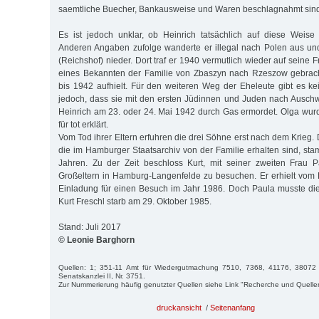
saemtliche Buecher, Bankausweise und Waren beschlagnahmt sind
Es ist jedoch unklar, ob Heinrich tatsächlich auf diese Weise
Anderen Angaben zufolge wanderte er illegal nach Polen aus un
(Reichshof) nieder. Dort traf er 1940 vermutlich wieder auf seine F
eines Bekannten der Familie von Zbaszyn nach Rzeszow gebrach
bis 1942 aufhielt. Für den weiteren Weg der Eheleute gibt es kei
jedoch, dass sie mit den ersten Jüdinnen und Juden nach Ausch
Heinrich am 23. oder 24. Mai 1942 durch Gas ermordet. Olga wur
für tot erklärt.
Vom Tod ihrer Eltern erfuhren die drei Söhne erst nach dem Krieg.
die im Hamburger Staatsarchiv von der Familie erhalten sind, s
Jahren. Zu der Zeit beschloss Kurt, mit seiner zweiten Frau 
Großeltern in Hamburg-Langenfelde zu besuchen. Er erhielt vom
Einladung für einen Besuch im Jahr 1986. Doch Paula musste die 
Kurt Freschl starb am 29. Oktober 1985.
Stand: Juli 2017
© Leonie Barghorn
Quellen: 1; 351-11 Amt für Wiedergutmachung 7510, 7368, 41176, 38072
Senatskanzlei II, Nr. 3751.
Zur Nummerierung häufig genutzter Quellen siehe Link "Recherche und Quelle
druckansicht
/
Seitenanfang