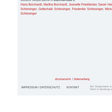
Weitere Stolpersteine in
Durchschnitt 1
:
Hans Borchardt
,
Martha Borchardt
,
Jeanette Friedländer
,
Sarah He
Schlesinger
,
Gottschalk Schlesinger
,
Friederike Schlesinger
,
Mich
Schlesinger
druckansicht
/
Seitenanfang
Der Stolperstein i
IMPRESSUM / DATENSCHUTZ
KONTAKT
Stein in Hamburg v