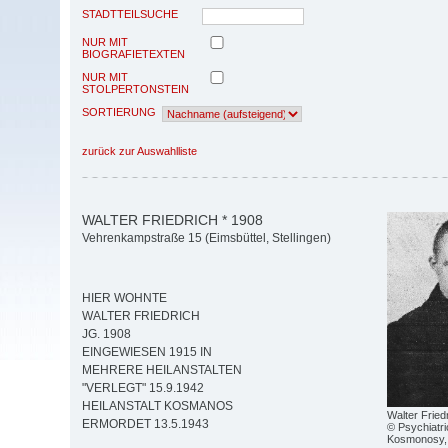
STADTTEILSUCHE
NUR MIT
BIOGRAFIETEXTEN
NUR MIT
STOLPERTONSTEIN
SORTIERUNG
zurück zur Auswahlliste
WALTER FRIEDRICH * 1908
Vehrenkampstraße 15 (Eimsbüttel, Stellingen)
HIER WOHNTE
WALTER FRIEDRICH
JG. 1908
EINGEWIESEN 1915 IN
MEHRERE HEILANSTALTEN
"VERLEGT" 15.9.1942
HEILANSTALT KOSMANOS
Walter Fried
ERMORDET 13.5.1943
© Psychiatr
Kosmonosy, 