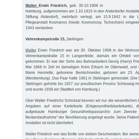
Walter
Erwin Friedrich,
geb. 30.10.1908 in
Hamburg, aufgenommen am 1.10.1915 in den Alsterdorfer Anstalt
Stiftung Alsterdorf), mehrfach verlegt, am 15.9.1942 in die L
Pflegeanstalt Kosmanos (heute: Kosmonosy, Tschechien) eingewi
1943 verstorben
Vehrenkampstraße 15,
Stellingen
Walter
Erwin Friedrich war am 30. Oktober 1908 in der Wohnung
Vehrenkampstraße 15 in Langenfelde, damals ein Ortsteil von
gekommen. Er war der Sohn des Bahnarbeiters Georg (Harry) Fri
Mai 1868 in Zell im damaligen Kreis Erbach im Odenwald, und 
Marie Henriette, geborene Bentschneider, geboren am 23. A
(Mecklenburg). Das Paar hatte 1901 in Stellingen geheiratet. (Di
Stellingen gehörte bis 1927 zur preußischen Provinz Schleswig-Ho
und wurde 1938 ein Stadtteil von Hamburg.)
Über Walter Friedrichs Schicksal kennen wir nur die wesentlichen
Angaben auf einer Karteikarte (Erbgesundheitskarteikarte),
aufgebaute Hamburger Gesundheitspassarchiv zum Zwecke d
Bestandaufnahme" der Bevölkerung angelegt wurde. Seine Patiente
Anstalten ist nicht überliefert.
Walter Friedrich war das fünfte von sieben Geschwistern. Bei sein