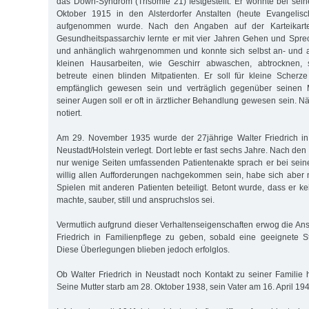
das Down-Syndrom (Trisomie 21) festgestellt. Er wohnte bei seine
Oktober 1915 in den Alsterdorfer Anstalten (heute Evangelisch
aufgenommen wurde. Nach den Angaben auf der Karteikart
Gesundheitspassarchiv lernte er mit vier Jahren Gehen und Sprech
und anhänglich wahrgenommen und konnte sich selbst an- und au
kleinen Hausarbeiten, wie Geschirr abwaschen, abtrocknen, s
betreute einen blinden Mitpatienten. Er soll für kleine Scherz
empfänglich gewesen sein und verträglich gegenüber seinen
seiner Augen soll er oft in ärztlicher Behandlung gewesen sein. Nä
notiert.
Am 29. November 1935 wurde der 27jährige Walter Friedrich in 
Neustadt/Holstein verlegt. Dort lebte er fast sechs Jahre. Nach den
nur wenige Seiten umfassenden Patientenakte sprach er bei seiner
willig allen Aufforderungen nachgekommen sein, habe sich aber
Spielen mit anderen Patienten beteiligt. Betont wurde, dass er ke
machte, sauber, still und anspruchslos sei.
Vermutlich aufgrund dieser Verhaltenseigenschaften erwog die Anst
Friedrich in Familienpflege zu geben, sobald eine geeignete S
Diese Überlegungen blieben jedoch erfolglos.
Ob Walter Friedrich in Neustadt noch Kontakt zu seiner Familie h
Seine Mutter starb am 28. Oktober 1938, sein Vater am 16. April 19