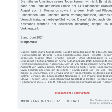
Die näheren Umstände seines Todes kennen wir nicht. Es ist d
nach dem Ende der ersten Phase der T4-"Euthanasie" Krank
August auch in Kosmanos sowie in anderen Heil- und Pflegea
Patientinnen und Patienten durch Verhungernlassen, überdosi
Vernachlässigung herbeigeführt wurde. Darauf deutet auch die 
Kosmanos während der deutschen Besatzung doppelt so h
Vorkriegszeit.
Stand: Juni 2024
© Ingo Wille
Quellen: StaH 332-5 Standesämter 113352 Geburtsregister Nr. 138/1908 (Wal
Heiratsregister Nr. 15/1901 (Georg Friedrich/Sophie Marie Henriette Friedric
1468/1938 (Sophie Marie Henriette Friedrich), 9933 Sterberegister Nr. 31
Evangelische Stiftung Alsterdorf, Archiv, Aufnahmebuch 1915, Erbgesundheitska
Psychiatric kánemocnice Kosmonosy, Lípy 15, 293 06 Kosmonosy, Archiv, Patie
Auskunft von Marcus Grimm, PRO Klinik Holding GmbH, früher Landesansta
Erwin Friedrich per email am 30.4.2024. Heinrich Laehr, Die Heil- und Pfle
Kranke in Deutschland, der Schweiz und den benachbarten deutschen Länder
Dietmar Schulze, Die Landesanstalt Neuruppin in der Provinz Brandenburg,
Struwe, Friedrich Ernst, Landesheilanstalt Neustadt in Holstein. Berichte
Heiligenhafen 2013, S. 123 ff.; https://de.wikipedia.org/wiki/Heilanstalt_Kosmo
druckansicht
/
Seitenanfang
Der Stolperstein i
IMPRESSUM / DATENSCHUTZ
KONTAKT
Stein in Hamburg v