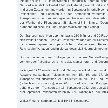
Infolge der seit 1941 intensivierten Luftangriffe auf norddeutsc
Neustädter Anstalt im Herbst 1941 weitgehend geräumt und als Re
In diesem Zusammenhang wurden im September innerhalb von 
Patientinnen und Patienten auf den Abtransport vorbereitet
Transporten in die brandenburgischen Anstalten Sorau (Niederlau
der Warthe, die Pflegeanstalt St. Marienstift in Branitz (Obe
brandenburgische Heil- und Pflegeanstalt Neuruppin verlegt.
Der Transport nach Neuruppin umfasste 280 Männer und 70 Fraue
sich Walter Friedrich. Diese 350 Patienten wurden am 28. Septemb
mit Krankenpapieren und persönlicher Habe in einen Perso
Reichsbahn "verladen" und in die Landesanstalt Neuruppin gebrach
Dort wurde in nur zwei Eintragungen in die aus Neustadt mitge
vermerkt: der Patient spreche nicht, sitze stumpf herum und "besorge
Im August 1942 wurde die Anstalt Neuruppin aufgefordert, kurzfri
Ausweichkrankenhaus freizumachen. Am 15., 16. und 17. Se
Transporte mit zusammen 212 Patienten in die Heil- und Pf
(tschechisch Kosmonosy), etwa 70 km nordöstlich von Prag gele
gehörte zu dem Transport am 15. September 1942. Von den 212
drei September-Transporten waren 161 (76 Prozent) bis Ende 1944
Walter Friedrich starb am 13. Mai 1943 in Kosmanos.