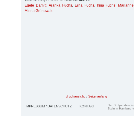
Weitere Stolpersteine in
Seilerstraße 22
:
Egele Damitt
,
Aranka Fuchs
,
Erna Fuchs
,
Irma Fuchs
,
Marianne
Minna Grünewald
druckansicht
/
Seitenanfang
Der Stolperstein i
IMPRESSUM / DATENSCHUTZ
KONTAKT
Stein in Hamburg v