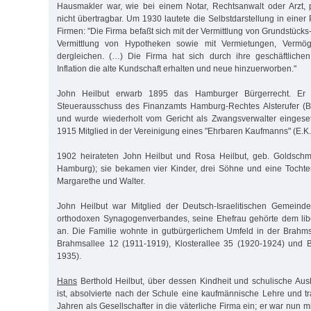
Hausmakler war, wie bei einem Notar, Rechtsanwalt oder Arzt
nicht übertragbar. Um 1930 lautete die Selbstdarstellung in eine
Firmen: "Die Firma befaßt sich mit der Vermittlung von Grundstück
Vermittlung von Hypotheken sowie mit Vermietungen, Vermö
dergleichen. (…) Die Firma hat sich durch ihre geschäftlichen
Inflation die alte Kundschaft erhalten und neue hinzuerworben."
John Heilbut erwarb 1895 das Hamburger Bürgerrecht. Er 
Steuerausschuss des Finanzamts Hamburg-Rechtes Alsterufer (B
und wurde wiederholt vom Gericht als Zwangsverwalter eingeset
1915 Mitglied in der Vereinigung eines "Ehrbaren Kaufmanns" (E.K.
1902 heirateten John Heilbut und Rosa Heilbut, geb. Goldschmi
Hamburg); sie bekamen vier Kinder, drei Söhne und eine Tochte
Margarethe und Walter.
John Heilbut war Mitglied der Deutsch-Israelitischen Gemein
orthodoxen Synagogenverbandes, seine Ehefrau gehörte dem li
an. Die Familie wohnte in gutbürgerlichem Umfeld in der Brahm
Brahmsallee 12 (1911-1919), Klosterallee 35 (1920-1924) und 
1935).
Hans
Berthold Heilbut, über dessen Kindheit und schulische Aus
ist, absolvierte nach der Schule eine kaufmännische Lehre und tr
Jahren als Gesellschafter in die väterliche Firma ein; er war nu