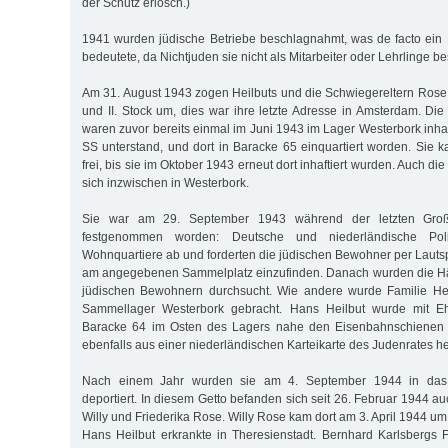
der Schutz erlosch.)
1941 wurden jüdische Betriebe beschlagnahmt, was de facto ein 
bedeutete, da Nichtjuden sie nicht als Mitarbeiter oder Lehrlinge be
Am 31. August 1943 zogen Heilbuts und die Schwiegereltern Rose in
und II. Stock um, dies war ihre letzte Adresse in Amsterdam. Di
waren zuvor bereits einmal im Juni 1943 im Lager Westerbork inha
SS unterstand, und dort in Baracke 65 einquartiert worden. Sie 
frei, bis sie im Oktober 1943 erneut dort inhaftiert wurden. Auch di
sich inzwischen in Westerbork.
Sie war am 29. September 1943 während der letzten Groß
festgenommen worden: Deutsche und niederländische Poliz
Wohnquartiere ab und forderten die jüdischen Bewohner per Lauts
am angegebenen Sammelplatz einzufinden. Danach wurden die Hä
jüdischen Bewohnern durchsucht. Wie andere wurde Familie Heil
Sammellager Westerbork gebracht. Hans Heilbut wurde mit Eh
Baracke 64 im Osten des Lagers nahe den Eisenbahnschienen ei
ebenfalls aus einer niederländischen Karteikarte des Judenrates he
Nach einem Jahr wurden sie am 4. September 1944 in das G
deportiert. In diesem Getto befanden sich seit 26. Februar 1944 a
Willy und Friederika Rose. Willy Rose kam dort am 3. April 1944 um
Hans Heilbut erkrankte in Theresienstadt. Bernhard Karlsbergs Fr