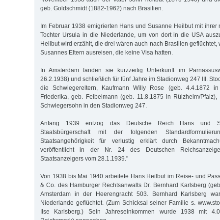
geb. Goldschmidt (1882-1962) nach Brasilien.
Im Februar 1938 emigrierten Hans und Susanne Heilbut mit ihrer n
Tochter Ursula in die Niederlande, um von dort in die USA auszu
Heilbut wird erzählt, die drei wären auch nach Brasilien geflüchtet,
Susannes Eltern ausreisen, die keine Visa hatten.
In Amsterdam fanden sie kurzzeitig Unterkunft im Parnassusw
26.2.1938) und schließlich für fünf Jahre im Stadionweg 247 III. St
die Schwiegereltern, Kaufmann Willy Rose (geb. 4.4.1872 i
Friederika, geb. Feibelmann (geb. 11.8.1875 in Rülzheim/Pfalz)
Schwiegersohn in den Stadionweg 247.
Anfang 1939 entzog das Deutsche Reich Hans und Su
Staatsbürgerschaft mit der folgenden Standardformulier
Staatsangehörigkeit für verlustig erklärt durch Bekanntma
veröffentlicht in der Nr. 24 des Deutschen Reichsanzeig
Staatsanzeigers vom 28.1.1939."
Von 1938 bis Mai 1940 arbeitete Hans Heilbut im Reise- und Pas
& Co. des Hamburger Rechtsanwalts Dr. Bernhard Karlsberg (geb
Amsterdam in der Heerengracht 503. Bernhard Karlsberg war
Niederlande geflüchtet. (Zum Schicksal seiner Familie s. www.st
Ilse Karlsberg.) Sein Jahreseinkommen wurde 1938 mit 4.