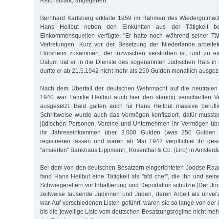
Reichsmark) angegeben.
Bernhard Karlsberg erklärte 1959 im Rahmen des Wiedergutmac
Hans Heilbut neben den Einkünften aus der Tätigkeit b
Einkommensquellen verfügte: "Er hatte noch während seiner Täti
Vertretungen. Kurz vor der Besetzung der Niederlande arbeite
Flörsheim zusammen, der inzwischen verstorben ist, und zu e
Datum trat er in die Dienste des sogenannten Jüdischen Rats in
durfte er ab 21.5.1942 nicht mehr als 250 Gulden monatlich ausgeza
Nach dem Überfall der deutschen Wehrmacht auf die neutralen
1940 war Familie Heilbut auch hier den ständig verschärften
ausgesetzt. Bald galten auch für Hans Heilbut massive berufl
Schrittweise wurde auch das Vermögen konfisziert, dafür musst
jüdischen Personen, Vereine und Unternehmen ihr Vermögen üb
ihr Jahreseinkommen über 3.000 Gulden (was 250 Gulden 
registrieren lassen und waren ab Mai 1942 verpflichtet ihr g
"arisierten" Bankhaus Lippmann, Rosenthal & Co. (Liro) in Amsterda
Bei dem von den deutschen Besatzern eingerichteten Joodse Raa
fand Hans Heilbut eine Tätigkeit als "afd chef", die ihn und sein
Schwiegereltern vor Inhaftierung und Deportation schützte (Der J
zeitweise tausende Jüdinnen und Juden, deren Arbeit als unverz
war. Auf verschiedenen Listen geführt, waren sie so lange von der D
bis die jeweilige Liste vom deutschen Besatzungsregime nicht me