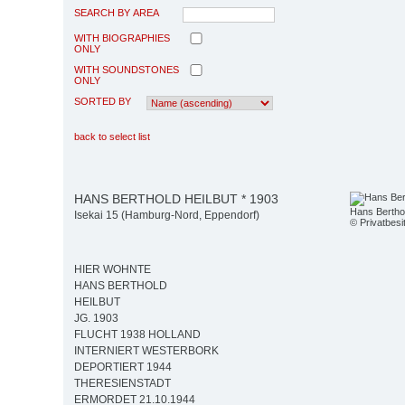
SEARCH BY AREA
WITH BIOGRAPHIES
ONLY
WITH SOUNDSTONES
ONLY
SORTED BY
back to select list
HANS BERTHOLD HEILBUT * 1903
Hans Berthol
Isekai 15 (Hamburg-Nord, Eppendorf)
© Privatbesi
HIER WOHNTE
HANS BERTHOLD
HEILBUT
JG. 1903
FLUCHT 1938 HOLLAND
INTERNIERT WESTERBORK
DEPORTIERT 1944
THERESIENSTADT
ERMORDET 21.10.1944