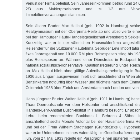
Verlust der Firma beteiligt. Sein Jahreseinkommen betrug rund 24
2/3 aus Maklerprovisionen und zu 1/3 aus Verwal
Immobilienverwaltungen stammten.
Sein älterer Bruder Max Heilbut (geb. 1902 in Hamburg) schlos
Realgymnasium mit der Oberprima-Reife ab und absolvierte ein
bei der Hamburger Häute-Handelsgesellschaft Arensberg & Sekkel 
Kurzzeitig war er in der väterlichen Hausmaklerfirma angestel
Reisender für die Stuttgarter Häutefirma Gebrüder Levi Import tätig
fixes Jahresgehalt von 10.000 RM plus Reisespesen stieg bis 1
plus Reisespesen an. Während einer Dienstreise in Budapest tr
nationalsozialistisch-konservative Koalitionsregierung unter Reich
an. Max Heilbut blieb ohne gültige Aufenthaltsgenehmigung in B
1936 aus Ungarn ausgewiesen, hielt sich anschließend in Wien al
Benzinkarten notdürftig über Wasser und flüchtete nach dem Einm
Österreich 1938 über Zürich und Amsterdam nach London und von d
Hans‘ jüngerer Bruder Walter Heilbut (geb. 1911 in Hamburg) hatt
Thaer-Oberrealschule vor dem Holstentor und anschließend dr
Handels-Lehr-Anstalt Büsch-Institut in Hamburg besucht. Er absol
Lehre beim renommierten Bankhaus L. Behrens & Söhne 
anschließend sechs Monate Volontär bei der Hausmaklerfirma 
und bei der Firma Wilhelm Stadthagen (Grundstücke u. Hypothek
war er im Unternehmen seines Vaters tätig. Im Gesellschaftsvertrag
jun. vom 27. Mai 1933 regelte ein Paragraph einen späteren Firmenei