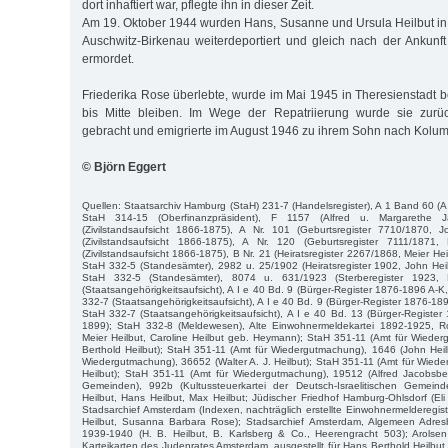
dort inhaftiert war, pflegte ihn in dieser Zeit.
Am 19. Oktober 1944 wurden Hans, Susanne und Ursula Heilbut in
Auschwitz-Birkenau weiterdeportiert und gleich nach der Ankun
ermordet.
Friederika Rose überlebte, wurde im Mai 1945 in Theresienstadt b
bis Mitte bleiben. Im Wege der Repatriierung wurde sie zurü
gebracht und emigrierte im August 1946 zu ihrem Sohn nach Kolum
© Björn Eggert
Quellen: Staatsarchiv Hamburg (StaH) 231-7 (Handelsregister), A 1 Band 60 (A 
StaH 314-15 (Oberfinanzpräsident), F 1157 (Alfred u. Margarethe 
(Zivilstandsaufsicht 1866-1875), A Nr. 101 (Geburtsregister 7710/1870, 
(Zivilstandsaufsicht 1866-1875), A Nr. 120 (Geburtsregister 7111/1871,
(Zivilstandsaufsicht 1866-1875), B Nr. 21 (Heiratsregister 2267/1868, Meier He
StaH 332-5 (Standesämter), 2982 u. 25/1902 (Heiratsregister 1902, John Hei
StaH 332-5 (Standesämter), 8074 u. 631/1923 (Sterberegister 1923, E
(Staatsangehörigkeitsaufsicht), A I e 40 Bd. 9 (Bürger-Register 1876-1896 A-K
332-7 (Staatsangehörigkeitsaufsicht), A I e 40 Bd. 9 (Bürger-Register 1876-18
StaH 332-7 (Staatsangehörigkeitsaufsicht), A I e 40 Bd. 13 (Bürger-Register 
1899); StaH 332-8 (Meldewesen), Alte Einwohnermeldekartei 1892-1925, Roll
Meier Heilbut, Caroline Heilbut geb. Heymann); StaH 351-11 (Amt für Wiede
Berthold Heilbut); StaH 351-11 (Amt für Wiedergutmachung), 1646 (John Heil
Wiedergutmachung), 36652 (Walter A. J. Heilbut); StaH 351-11 (Amt für Wie
Heilbut); StaH 351-11 (Amt für Wiedergutmachung), 19512 (Alfred Jacobsbe
Gemeinden), 992b (Kultussteuerkartei der Deutsch-Israelitischen Gemei
Heilbut, Hans Heilbut, Max Heilbut; Jüdischer Friedhof Hamburg-Ohlsdorf (Eli
Stadsarchief Amsterdam (Indexen, nachträglich erstellte Einwohnermelderegist
Heilbut, Susanna Barbara Rose); Stadsarchief Amsterdam, Algemeen Adre
1939-1940 (H. B. Heilbut, B. Karlsberg & Co., Heerengracht 503); Arolsen 
Karteikarten des Judenrates Amsterdam, ausgestellt für Hans Berthold Heilbut