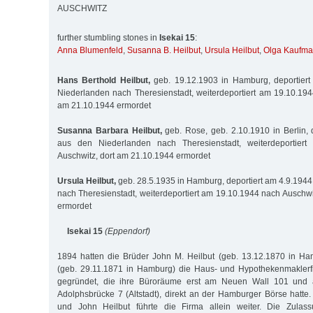
AUSCHWITZ
further stumbling stones in
Isekai 15
:
Anna Blumenfeld
,
Susanna B. Heilbut
,
Ursula Heilbut
,
Olga Kaufm
Hans Berthold Heilbut,
geb. 19.12.1903 in Hamburg, deportier
Niederlanden nach Theresienstadt, weiterdeportiert am 19.10.194
am 21.10.1944 ermordet
Susanna Barbara Heilbut,
geb. Rose, geb. 2.10.1910 in Berlin, 
aus den Niederlanden nach Theresienstadt, weiterdeportier
Auschwitz, dort am 21.10.1944 ermordet
Ursula Heilbut,
geb. 28.5.1935 in Hamburg, deportiert am 4.9.194
nach Theresienstadt, weiterdeportiert am 19.10.1944 nach Auschwi
ermordet
Isekai 15
(Eppendorf)
1894 hatten die Brüder John M. Heilbut (geb. 13.12.1870 in Ha
(geb. 29.11.1871 in Hamburg) die Haus- und Hypothekenmaklerfi
gegründet, die ihre Büroräume erst am Neuen Wall 101 und
Adolphsbrücke 7 (Altstadt), direkt an der Hamburger Börse hatte.
und John Heilbut führte die Firma allein weiter. Die Zulass