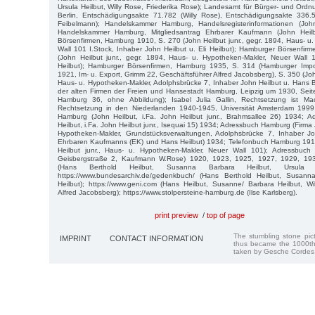
Ursula Heilbut, Willy Rose, Friederika Rose); Landesamt für Bürger- und Or
Berlin, Entschädigungsakte 71.782 (Willy Rose), Entschädigungsakte 336.
Feibelmann); Handelskammer Hamburg, Handelsregisterinformationen (John
Handelskammer Hamburg, Mitgliedsantrag Ehrbarer Kaufmann (John Heil
Börsenfirmen, Hamburg 1910, S. 270 (John Heilbut junr., gegr. 1894, Haus- u
Wall 101 I.Stock, Inhaber John Heilbut u. Eli Heilbut); Hamburger Börsenfi
(John Heilbut junr., gegr. 1894, Haus- u. Hypotheken-Makler, Neuer Wall 
Heilbut); Hamburger Börsenfirmen, Hamburg 1935, S. 314 (Hamburger Imp
1921, Im- u. Export, Grimm 22, Geschäftsführer Alfred Jacobsberg), S. 350 (John
Haus- u. Hypotheken-Makler, Adolphsbrücke 7, Inhaber John Heilbut u. Hans B
der alten Firmen der Freien und Hansestadt Hamburg, Leipzig um 1930, Seite
Hamburg 36, ohne Abbildung); Isabel Julia Gallin, Rechtsetzung ist Ma
Rechtsetzung in den Niederlanden 1940-1945, Universität Amsterdam 1999
Hamburg (John Heilbut, i.Fa. John Heilbut junr., Brahmsallee 26) 1934;
Heilbut, i.Fa. John Heilbut junr., Isequai 15) 1934; Adressbuch Hamburg (Firma 
Hypotheken-Makler, Grundstücksverwaltungen, Adolphsbrücke 7, Inhaber Joh
Ehrbaren Kaufmanns (EK) und Hans Heilbut) 1934; Telefonbuch Hamburg 191
Heilbut junr., Haus- u. Hypotheken-Makler, Neuer Wall 101); Adressbuch B
Geisbergstraße 2, Kaufmann W.Rose) 1920, 1923, 1925, 1927, 1929, 19
(Hans Berthold Heilbut, Susanna Barbara Heilbut, Ursula H
https://www.bundesarchiv.de/gedenkbuch/ (Hans Berthold Heilbut, Susann
Heilbut); https://www.geni.com (Hans Heilbut, Susanne/ Barbara Heilbut, Wi
Alfred Jacobsberg); https://www.stolpersteine-hamburg.de (Ilse Karlsberg).
print preview
/
top of page
The stumbling stone pi
IMPRINT
CONTACT INFORMATION
thus became the 1000th
taken by Gesche Cordes