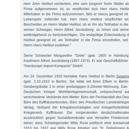
Herr John Heilbut versterben, ehe sein jüngerer Sohn Walter als
Firma aufgenommen ist, so verpflichtet sich Herr Hans Heilb
Mitinhaber in die Firma aufzunehmen, falls er hierzu geeignet is
Lebensjahr vollendet hat. Herr Hans Heilbut verpflichtet si
Bescheides an Herrn Walter Heilbut, ob er ihn als Teilhaber in di
seinen Schwager, Herrn Alfred Jacobsberg, zu hören und seine
weitestgehend zu berücksichtigen. Die endgültige Entscheidung d
Heilbut geeignet ist, als Teilhaber in die Firma einzutreten, sol
Herrn Hans Heilbut zustehen."
Seine Schwester Margarethe "Grete" (geb. 1905 in Hamburg
Kaufmann Alfred Jacobsberg (1897-1974). Er war Geschäftsführe
"Hamburger Import-Kompanie" GmbH.
Am 24. Dezember 1932 heiratete Hans Heilbut in Berlin
Susann
(geb. 2.10.1910 in Berlin). Sie lebte mit ihren Eltern in Berlin
Geisbergstraße 2 in einer großzügigen 8-Zimmer-Wohnung. Das 
Deutschen Krieger Wohlfahrtsgemeinschaft, entsprechend
verschiedene Verbände dort Mieter: Büro der Fechtanstalt des De
Büro des Kyffhäuserbundes, Büro des Preußischen Landeskrieger
Verlag, Verband der Kriegsbeschädigten und Kriegerhinterbli
Kriegerverb. Kyffhäuser. Die vorgenannten deutschnationa
ausdrücklich gegen Sozialdemokratie und Versailler Friedensve
daher, dass Schwiegervater Willy Rose politisch eher konservati
1910 bis 1932 war Willy Rose Inhaber von "H. Feibelmann & 