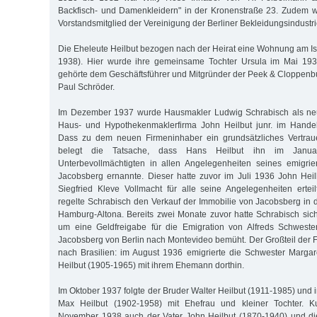
Backfisch- und Damenkleidern" in der Kronenstraße 23. Zudem w
Vorstandsmitglied der Vereinigung der Berliner Bekleidungsindustri
Die Eheleute Heilbut bezogen nach der Heirat eine Wohnung am Ise
1938). Hier wurde ihre gemeinsame Tochter Ursula im Mai 19
gehörte dem Geschäftsführer und Mitgründer der Peek & Cloppen
Paul Schröder.
Im Dezember 1937 wurde Hausmakler Ludwig Schrabisch als neu
Haus- und Hypothekenmaklerfirma John Heilbut junr. im Handels
Dass zu dem neuen Firmeninhaber ein grundsätzliches Vertraue
belegt die Tatsache, dass Hans Heilbut ihn im Janu
Unterbevollmächtigten in allen Angelegenheiten seines emigrie
Jacobsberg ernannte. Dieser hatte zuvor im Juli 1936 John Hei
Siegfried Kleve Vollmacht für alle seine Angelegenheiten erte
regelte Schrabisch den Verkauf der Immobilie von Jacobsberg in d
Hamburg-Altona. Bereits zwei Monate zuvor hatte Schrabisch sich
um eine Geldfreigabe für die Emigration von Alfreds Schwester
Jacobsberg von Berlin nach Montevideo bemüht. Der Großteil der F
nach Brasilien: im August 1936 emigrierte die Schwester Marga
Heilbut (1905-1965) mit ihrem Ehemann dorthin.
Im Oktober 1937 folgte der Bruder Walter Heilbut (1911-1985) und 
Max Heilbut (1902-1958) mit Ehefrau und kleiner Tochter. 
November 1938 auch der Vater John Heilbut (1870-1940) und die