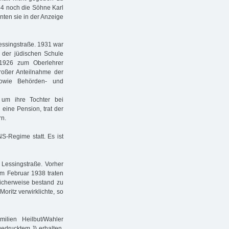
34 noch die Söhne Karl
ten sie in der Anzeige
essingstraße. 1931 war
n der jüdischen Schule
r 1926 zum Oberlehrer
roßer Anteilnahme der
sowie Behörden- und
um ihre Tochter bei
eine Pension, trat der
rn.
S-Regime statt. Es ist
 Lessingstraße. Vorher
Im Februar 1938 traten
icherweise bestand zu
oritz verwirklichte, so
ilien Heilbut/Wahler
gedrucktem J) erhalten.