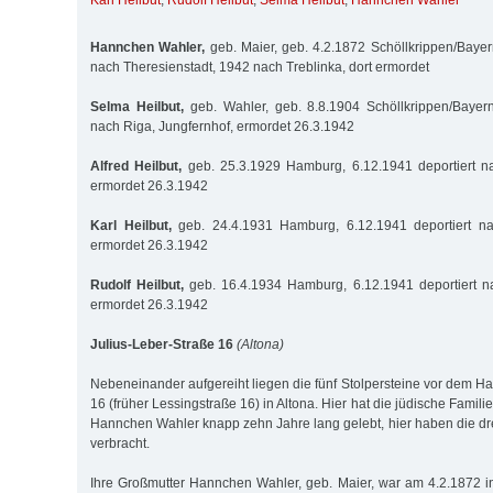
Karl Heilbut
,
Rudolf Heilbut
,
Selma Heilbut
,
Hannchen Wahler
Hannchen Wahler,
geb. Maier, geb. 4.2.1872 Schöllkrippen/Bayern
nach Theresienstadt, 1942 nach Treblinka, dort ermordet
Selma Heilbut,
geb. Wahler, geb. 8.8.1904 Schöllkrippen/Bayern
nach Riga, Jungfernhof, ermordet 26.3.1942
Alfred Heilbut,
geb. 25.3.1929 Hamburg, 6.12.1941 deportiert na
ermordet 26.3.1942
Karl Heilbut,
geb. 24.4.1931 Hamburg, 6.12.1941 deportiert na
ermordet 26.3.1942
Rudolf Heilbut,
geb. 16.4.1934 Hamburg, 6.12.1941 deportiert na
ermordet 26.3.1942
Julius-Leber-Straße 16
(Altona)
Nebeneinander aufgereiht liegen die fünf Stolpersteine vor dem H
16 (früher Lessingstraße 16) in Altona. Hier hat die jüdische Famil
Hannchen Wahler knapp zehn Jahre lang gelebt, hier haben die dre
verbracht.
Ihre Großmutter Hannchen Wahler, geb. Maier, war am 4.2.1872 i