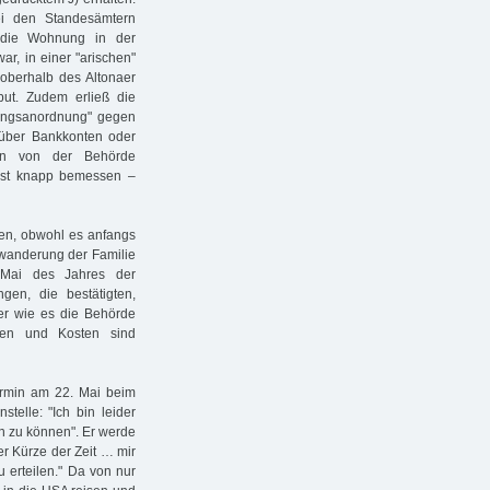
ei den Standesämtern
 die Wohnung in der
ar, in einer "arischen"
 oberhalb des Altonaer
ut. Zudem erließ die
rungsanordnung" gegen
g über Bankkonten oder
ein von der Behörde
ist knapp bemessen –
rfen, obwohl es anfangs
uswanderung der Familie
 Mai des Jahres der
gen, die bestätigten,
der wie es die Behörde
hren und Kosten sind
ermin am 22. Mai beim
telle: "Ich bin leider
n zu können". Er werde
er Kürze der Zeit … mir
 erteilen." Da von nur