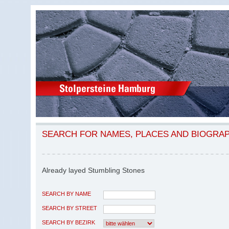
SEARCH FOR NAMES, PLACES AND BIOGRA
Already layed Stumbling Stones
SEARCH BY NAME
SEARCH BY STREET
SEARCH BY BEZIRK