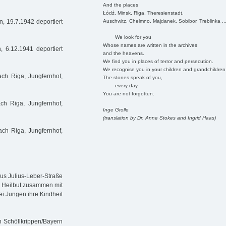
And the places
Łódź, Minsk, Riga, Theresienstadt,
Auschwitz, Chelmno, Majdanek, Sobibor, Treblinka ..
, 19.7.1942 deportiert
We look for you
Whose names are written in the archives
, 6.12.1941 deportiert
and the heavens.
We find you in places of terror and persecution.
We recognise you in your children and grandchildren
ch Riga, Jungfernhof,
The stones speak of you,
every day.
You are not forgotten.
ch Riga, Jungfernhof,
Inge Grolle
(translation by Dr. Anne Stokes and Ingrid Haas)
ch Riga, Jungfernhof,
aus Julius-Leber-Straße
ie Heilbut zusammen mit
i Jungen ihre Kindheit
n Schöllkrippen/Bayern