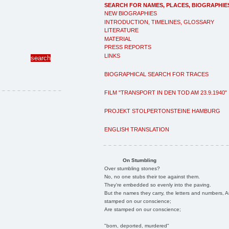
SEARCH FOR NAMES, PLACES, BIOGRAPHIE
NEW BIOGRAPHIES
INTRODUCTION, TIMELINES, GLOSSARY
LITERATURE
MATERIAL
PRESS REPORTS
LINKS
BIOGRAPHICAL SEARCH FOR TRACES
FILM "TRANSPORT IN DEN TOD AM 23.9.1940"
PROJEKT STOLPERTONSTEINE HAMBURG
ENGLISH TRANSLATION
On Stumbling
Over stumbling stones?
No, no one stubs their toe against them.
They're embedded so evenly into the paving.
But the names they carry, the letters and numbers, A
stamped on our conscience;
Are stamped on our conscience;
"born, deported, murdered"