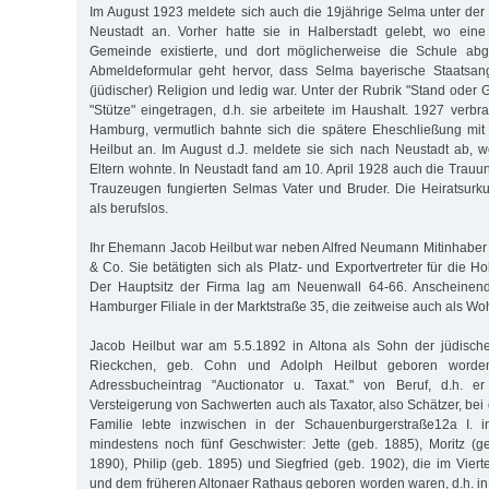
Im August 1923 meldete sich auch die 19jährige Selma unter der A
Neustadt an. Vorher hatte sie in Halberstadt gelebt, wo ein
Gemeinde existierte, und dort möglicherweise die Schule ab
Abmeldeformular geht hervor, dass Selma bayerische Staatsange
(jüdischer) Religion und ledig war. Unter der Rubrik "Stand oder
"Stütze" eingetragen, d.h. sie arbeitete im Haushalt. 1927 verbra
Hamburg, vermutlich bahnte sich die spätere Eheschließung m
Heilbut an. Im August d.J. meldete sie sich nach Neustadt ab, w
Eltern wohnte. In Neustadt fand am 10. April 1928 auch die Trauun
Trauzeugen fungierten Selmas Vater und Bruder. Die Heiratsurk
als berufslos.
Ihr Ehemann Jacob Heilbut war neben Alfred Neumann Mitinhaber
& Co. Sie betätigten sich als Platz- und Exportvertreter für die 
Der Hauptsitz der Firma lag am Neuenwall 64-66. Anscheinend
Hamburger Filiale in der Marktstraße 35, die zeitweise auch als W
Jacob Heilbut war am 5.5.1892 in Altona als Sohn der jüdische
Rieckchen, geb. Cohn und Adolph Heilbut geboren worden
Adressbucheintrag "Auctionator u. Taxat." von Beruf, d.h. e
Versteigerung von Sachwerten auch als Taxator, also Schätzer, bei 
Familie lebte inzwischen in der Schauenburgerstraße12a I. i
mindestens noch fünf Geschwister: Jette (geb. 1885), Moritz (g
1890), Philip (geb. 1895) und Siegfried (geb. 1902), die im Vier
und dem früheren Altonaer Rathaus geboren worden waren, d.h. in