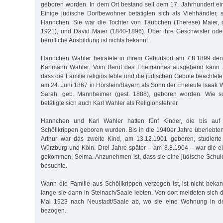
geboren worden. In dem Ort bestand seit dem 17. Jahrhundert e
Einige jüdische Dorfbewohner betätigten sich als Viehhändler,
Hannchen. Sie war die Tochter von Täubchen (Therese) Maier, g
1921), und David Maier (1840-1896). Über ihre Geschwister ode
berufliche Ausbildung ist nichts bekannt.
Hannchen Wahler heiratete in ihrem Geburtsort am 7.8.1899 den 
Karlmann Wahler. Vom Beruf des Ehemannes ausgehend kann
dass die Familie religiös lebte und die jüdischen Gebote beachte
am 24. Juni 1867 in Hörstein/Bayern als Sohn der Eheleute Isaak 
Sarah, geb. Mannheimer (gest. 1888), geboren worden. Wie sc
betätigte sich auch Karl Wahler als Religionslehrer.
Hannchen und Karl Wahler hatten fünf Kinder, die bis auf
Schöllkrippen geboren wurden. Bis in die 1940er Jahre überlebten
Arthur war das zweite Kind, am 13.12.1901 geboren, studierte
Würzburg und Köln. Drei Jahre später – am 8.8.1904 – war die ei
gekommen, Selma. Anzunehmen ist, dass sie eine jüdische Schul
besuchte.
Wann die Familie aus Schöllkrippen verzogen ist, ist nicht beka
lange sie dann in Steinach/Saale lebten. Von dort meldeten sich 
Mai 1923 nach Neustadt/Saale ab, wo sie eine Wohnung in de
bezogen.