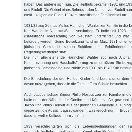
haben. Das änderte sich nun. Die Heilbuts bekamen 1931 und 19
und Rudolf. Die Geburt eines Sohnes – den Namen von Rudolf nann
nicht – zeigten die Eltern 1934 im Israelitischen Familienblatt an.
1931/32 zog Selmas Mutter, Hannchen Wahler, zur Familie in die L
Karl Wahler in Neustadt/Saale verstorben. Er hatte seit 1923 a
(israelitische Volksschule) von Neustadt unterrichtet und wa
befördert worden. Seine Beisetzung fand im März 1931 unter g
jüdischen Gemeinde, seinen Schülern und Schülerinnen 
Regierungsvertretern statt.
Die nun alleinstehende Hannchen Wahler zog nach Altona, 
Kindererziehung und Haushaltsführung zu unterstützen. Sie bezog 
jüdischen Gemeinde bei und zahlte von 1931 bis 1940 Kultussteue
Die Einschulung der drei Heilbut-Kinder fand bereits unter dem N
davon auszugehen, dass sie die Talmud-Tora-Schule besuchten.
Auch Jacobs lediger Bruder Philip Heilbut zog zur Familie in die
hatte er in der Nähe, in der Goethe- und Körnerstraße, gewohnt. 
Jacob und Philip Heilbut aus der jüdischen Gemeinde aus. Mögl
dieser Zeit die Aussicht auszuwandern, was jedoch nur ihr Bruder M
dass sie weiter Kultussteuern zahlten.
1939 verschlechterten sich die Lebensbedingungen der Fam
erheblich. Im Februar hatten sie die Kennkarten für Juden (mit auf