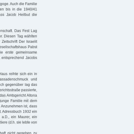
goge. Auch die Familie
ten bis in die 1940/41
ss Jacob Heilbut die
inschaft. Das Fest Lag
er. Diesen Tag wählten
eitschrift Der Israelit
esellschaftshaus Pabst
Die erste gemeinsame
, entsprechend Jacobs
aus reihte sich ein in
 Fassadenschmuck und
eich gegenüber lag das
ichtsstraße passierte,
 das Amtsgericht Altona
 junge Familie mit dem
. Anzunehmen ist, dass
t. Adressbuch 1932 ein
l a.D., ein Maurer, ein
iere (d.h. sie lebte von
haft nicht gegeben zu