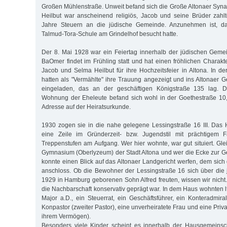
Großen Mühlenstraße. Unweit befand sich die Große Altonaer Syna
Heilbut war anscheinend religiös, Jacob und seine Brüder zahl
Jahre Steuern an die jüdische Gemeinde. Anzunehmen ist, da
Talmud-Tora-Schule am Grindelhof besucht hatte.
Der 8. Mai 1928 war ein Feiertag innerhalb der jüdischen Geme
BaOmer findet im Frühling statt und hat einen fröhlichen Charakt
Jacob und Selma Heilbut für ihre Hochzeitsfeier in Altona. In der Z
hatten als "Vermählte" ihre Trauung angezeigt und ins Altonaer G
eingeladen, das an der geschäftigen Königstraße 135 lag. 
Wohnung der Eheleute befand sich wohl in der Goethestraße 10
Adresse auf der Heiratsurkunde.
1930 zogen sie in die nahe gelegene Lessingstraße 16 III. Das H
eine Zeile im Gründerzeit- bzw. Jugendstil mit prächtigem
Treppenstufen am Aufgang. Wer hier wohnte, war gut situiert. Gl
Gymnasium (Oberlyzeum) der Stadt Altona und wer die Ecke zur Ger
konnte einen Blick auf das Altonaer Landgericht werfen, dem sich
anschloss. Ob die Bewohner der Lessingstraße 16 sich über die
1929 in Hamburg geborenen Sohn Alfred freuten, wissen wir nicht
die Nachbarschaft konservativ geprägt war. In dem Haus wohnten l
Major a.D., ein Steuerrat, ein Geschäftsführer, ein Konteradmira
Konpastor (zweiter Pastor), eine unverheiratete Frau und eine Privat
ihrem Vermögen).
Besonders viele Kinder scheint es innerhalb der Hausgemeinsc