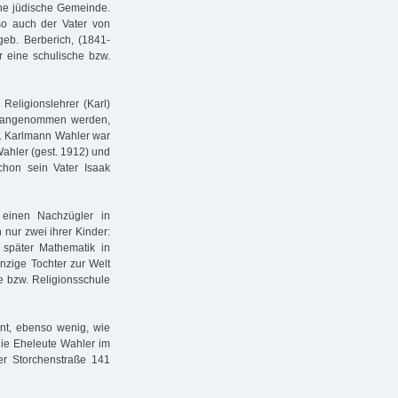
ine jüdische Gemeinde.
 so auch der Vater von
eb. Berberich, (1841-
r eine schulische bzw.
Religionslehrer (Karl)
 angenommen werden,
te. Karlmann Wahler war
Wahler (gest. 1912) und
hon sein Vater Isaak
 einen Nachzügler in
 nur zwei ihrer Kinder:
 später Mathematik in
nzige Tochter zur Welt
e bzw. Religionsschule
nnt, ebenso wenig, wie
die Eheleute Wahler im
r Storchenstraße 141