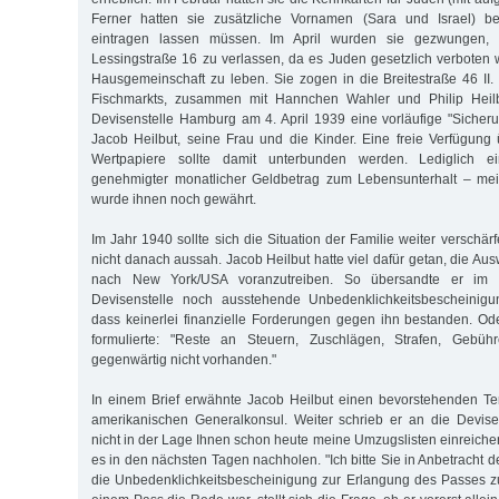
Ferner hatten sie zusätzliche Vornamen (Sara und Israel) b
eintragen lassen müssen. Im April wurden sie gezwungen,
Lessingstraße 16 zu verlassen, da es Juden gesetzlich verboten w
Hausgemeinschaft zu leben. Sie zogen in die Breitestraße 46 II.
Fischmarkts, zusammen mit Hannchen Wahler und Philip Heilb
Devisenstelle Hamburg am 4. April 1939 eine vorläufige "Siche
Jacob Heilbut, seine Frau und die Kinder. Eine freie Verfügun
Wertpapiere sollte damit unterbunden werden. Lediglich 
genehmigter monatlicher Geldbetrag zum Lebensunterhalt – me
wurde ihnen noch gewährt.
Im Jahr 1940 sollte sich die Situation der Familie weiter verschä
nicht danach aussah. Jacob Heilbut hatte viel dafür getan, die A
nach New York/USA voranzutreiben. So übersandte er im
Devisenstelle noch ausstehende Unbedenklichkeitsbescheinigun
dass keinerlei finanzielle Forderungen gegen ihn bestanden. O
formulierte: "Reste an Steuern, Zuschlägen, Strafen, Gebü
gegenwärtig nicht vorhanden."
In einem Brief erwähnte Jacob Heilbut einen bevorstehenden T
amerikanischen Generalkonsul. Weiter schrieb er an die Devisens
nicht in der Lage Ihnen schon heute meine Umzugslisten einreiche
es in den nächsten Tagen nachholen. "Ich bitte Sie in Anbetracht d
die Unbedenklichkeitsbescheinigung zur Erlangung des Passes zu