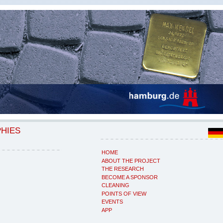
PHIES
HOME
ABOUT THE PROJECT
THE RESEARCH
BECOME A SPONSOR
CLEANING
POINTS OF VIEW
EVENTS
APP