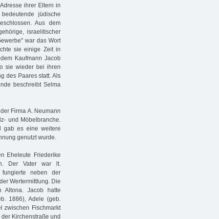
dresse ihrer Eltern in
e bedeutende jüdische
geschlossen. Aus dem
hörige, israelitischer
 Gewerbe" war das Wort
chte sie einige Zeit in
it dem Kaufmann Jacob
o sie wieder bei ihren
g des Paares statt. Als
unde beschreibt Selma
 der Firma A. Neumann
Holz- und Möbelbranche.
 gab es eine weitere
ohnung genutzt wurde.
n Eheleute Friederike
. Der Vater war lt.
r fungierte neben der
der Wertermittlung. Die
n Altona. Jacob hatte
eb. 1886), Adele (geb.
tel zwischen Fischmarkt
 der Kirchenstraße und