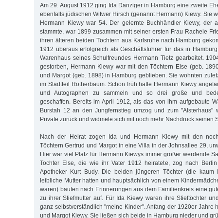
Am 29. August 1912 ging Ida Danziger in Hamburg eine zweite Ehe 
ebenfalls jüdischen Witwer Hirsch (genannt Hermann) Kiewy. Sie w
Hermann Kiewy war 54. Der gelernte Buchhändler Kiewy, der a
stammte, war 1899 zusammen mit seiner ersten Frau Rachele Fried
ihren älteren beiden Töchtern aus Karlsruhe nach Hamburg gekom
1912 überaus erfolgreich als Geschäftsführer für das in Hambu
Warenhaus seines Schulfreundes Hermann Tietz gearbeitet. 1904
gestorben, Hermann Kiewy war mit den Töchtern Else (geb. 1890
und Margot (geb. 1898) in Hamburg geblieben. Sie wohnten zuletz
im Stadtteil Rotherbaum. Schon früh hatte Hermann Kiewy angefa
und Autographen zu sammeln und so drei große und bed
geschaffen. Bereits im April 1912, als das von ihm aufgebaute
Burstah 12 an den Jungfernstieg umzog und zum "Alsterhaus" w
Private zurück und widmete sich mit noch mehr Nachdruck seinen
Nach der Heirat zogen Ida und Hermann Kiewy mit den noc
Töchtern Gertrud und Margot in eine Villa in der Johnsallee 29, un
Hier war viel Platz für Hermann Kiewys immer größer werdende S
Tochter Else, die wie ihr Vater 1912 heiratete, zog nach Berl
Apotheker Kurt Budy. Die beiden jüngeren Töchter (die kaum 
leibliche Mutter hatten und hauptsächlich von einem Kindermäd
waren) bauten nach Erinnerungen aus dem Familienkreis eine gu
zu ihrer Stiefmutter auf. Für Ida Kiewy waren ihre Stieftöchter 
ganz selbstverständlich "meine Kinder". Anfang der 1920er Jahre 
und Margot Kiewy. Sie ließen sich beide in Hamburg nieder und grü