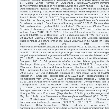
St. Gallen, Jewish Arrivals in Switzerland), https://www.ushmm.org/reme
survivors-victims/database-of-holocaust-survivor-and-victim-names (03
Opferdatenbank (Eintrag Marcus Galewski), https://www.holocaust.cz/de/op
marcus-galewski/ (03.11.2025); Horst Gronemeyer, Franz Grillparzers Locke 
der Autographensammlung Hermann Kiewy, in: Scrinium Berolinense. Tilo Br
Band 1, Berlin 2000, S. 569-576; Jörg Krummenacher, Die freigekauften Jud
Neue Zürcher Zeitung vom 9.2.2015; Thomas Metzger/Johannes Gunzenreine
Schulhaus Hadwig, in: Ostschweiz am Sonntag vom 08.02.2015; Thomas Metz
"Wir machen einen großen Schritt ins Leben". Die aus dem Ghetto Theres
Schweiz: Lebenswege und Erinnerungen, Zürich 2025, auch online verfügb
verlag.ch/node/28841 (03.11.2025); Refugees Released from Theresienstadt
vom 26.04.1945, S. 7; Bernhard Röhl, Reichspogromnacht: "Wie nach einer 
08.11.2003; Catrina Schmid, Der Zug in die Freiheit. Das Schicksal jüdisc
Theresienstadt und ihr Aufenthalt im Hadwig-Schulhaus in St. Gallen im Febr
St. Gallen 2017, auch online 
https://phsg.contentdm.oclc.org/digital/api/collection/p15782coll2/id/1887/dow
Schöll, Der steinige Weg eines jüdischen Jungen aus dem KZ Theresienstadt in
vom 23.11.2018, auch online verfügbar: https://www.suedkurier.de/ueberregio
Weg-eines-juedischen-Jungen-aus-dem-KZ-Theresienstadt-in-die-Schweiz;art
(03.11.2025); Hermann Tietz, Geschichte einer Familie und ihrer Warenhäuser.
Stuttgart 1965, S. 54; private Auskünfte von Nachfahren gegenüber de
Hamburger Zeitungen: Bergedorfer Zeitung vom 21.10.1922, Bergedorfe
(Allgemeine Frauenarbeit und Jugendfürsorge), Hamburger Echo vom 25.02.19
Not!), Hamburger Fremdenblatt vom 01.01.1897 (Freimaurer-Krankenhaus), H
30.04.1910 (Der Jugendschutz), Hamburger Fremdenblatt vom 05.03.191
Heckscher), Hamburger Fremdenblatt vom 13.03.1924 (Todesanzeigen He
Fremdenblatt vom 20.03.1929 (Zum demokratischen Parteitag), Hamburg
31.10.1898 (Angeordnete Aufgebote), Hamburgischer Correspondent vom 2
Correspondent vom 15.02.1920, alle online verfügbar: https://zeitun
(03.11.2025); ancestry.de (Sterbeurkunde Karoline Engelmann, Heiratsurk
Danziger, Heiratsurkunde Ida Danziger/Hermann Kiewy), www.ancestry.de (0
Liberty – Ellis Island Foundation (Ship Manifest, S.S. Uruguay, Passengers sai
May 1st, 1946), https://www.statueofliberty.org/statue-of-liberty/ (03.11.2025)
und Musikerinnen der NS-Zeit (Irene-Charlotte Guthmann), h
hamburg.de/object/lexm_lexmperson_00003972 (03.11.2025); Staats- un
Hamburg, Online-Ausstellung "Sehr erfreuliche Vermehrungen", ht
hamburg.de/exhibits/show/sehr-erfreuliche-vermehrungen/ida-und-hermann-ki