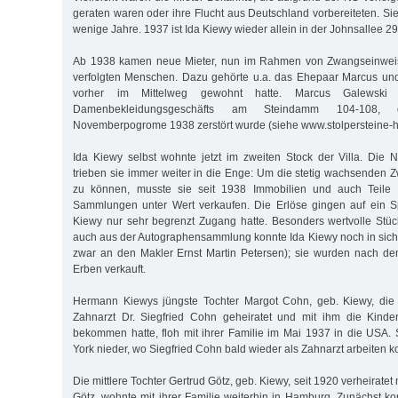
geraten waren oder ihre Flucht aus Deutschland vorbereiteten. Sie
wenige Jahre. 1937 ist Ida Kiewy wieder allein in der Johnsallee 29 
Ab 1938 kamen neue Mieter, nun im Rahmen von Zwangseinwei
verfolgten Menschen. Dazu gehörte u.a. das Ehepaar Marcus un
vorher im Mittelweg gewohnt hatte. Marcus Galewski
Damenbekleidungsgeschäfts am Steindamm 104-108,
Novemberpogrome 1938 zerstört wurde (siehe www.stolpersteine-
Ida Kiewy selbst wohnte jetzt im zweiten Stock der Villa. D
trieben sie immer weiter in die Enge: Um die stetig wachsende
zu können, musste sie seit 1938 Immobilien und auch Teil
Sammlungen unter Wert verkaufen. Die Erlöse gingen auf ein Sp
Kiewy nur sehr begrenzt Zugang hatte. Besonders wertvolle Stü
auch aus der Autographensammlung konnte Ida Kiewy noch in sic
zwar an den Makler Ernst Martin Petersen); sie wurden nach de
Erben verkauft.
Hermann Kiewys jüngste Tochter Margot Cohn, geb. Kiewy, di
Zahnarzt Dr. Siegfried Cohn geheiratet und mit ihm die Kinder
bekommen hatte, floh mit ihrer Familie im Mai 1937 in die USA. 
York nieder, wo Siegfried Cohn bald wieder als Zahnarzt arbeiten k
Die mittlere Tochter Gertrud Götz, geb. Kiewy, seit 1920 verheirate
Götz, wohnte mit ihrer Familie weiterhin in Hamburg. Zunächst ko