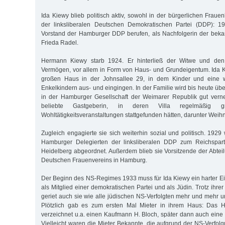
Ida Kiewy blieb politisch aktiv, sowohl in der bürgerlichen Frau
der linksliberalen Deutschen Demokratischen Partei (DDP): 1
Vorstand der Hamburger DDP berufen, als Nachfolgerin der beka
Frieda Radel.
Hermann Kiewy starb 1924. Er hinterließ der Witwe und den
Vermögen, vor allem in Form von Haus- und Grundeigentum. Ida 
großen Haus in der Johnsallee 29, in dem Kinder und eine
Enkelkindern aus- und eingingen. In der Familie wird bis heute über
in der Hamburger Gesellschaft der Weimarer Republik gut verne
beliebte Gastgeberin, in deren Villa regelmäßig 
Wohltätigkeitsveranstaltungen stattgefunden hätten, darunter Weihna
Zugleich engagierte sie sich weiterhin sozial und politisch. 1929
Hamburger Delegierten der linksliberalen DDP zum Reichspart
Heidelberg abgeordnet. Außerdem blieb sie Vorsitzende der Abte
Deutschen Frauenvereins in Hamburg.
Der Beginn des NS-Regimes 1933 muss für Ida Kiewy ein harter Ei
als Mitglied einer demokratischen Partei und als Jüdin. Trotz ihrer 
geriet auch sie wie alle jüdischen NS-Verfolgten mehr und mehr un
Plötzlich gab es zum ersten Mal Mieter in ihrem Haus: Das 
verzeichnet u.a. einen Kaufmann H. Bloch, später dann auch eine
Vielleicht waren die Mieter Bekannte, die aufgrund der NS-Verfol