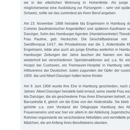
sie in der elterlichen Wohnung in Hohenfelde. Als junge 
möglicherweise eine Ausbildung zur Fürsorgerin – sehr viel späte
Schweiz, sollte sie das zumindest als ihren Beruf angeben.
Am 23. November 1888 heiratete Ida Engelmann in Hamburg den
Commis (kaufmännischer Angestellter) und späteren Kaufmann un
Danziger, Sohn des Hamburger Agenten (Handelsvertreter) Theod
Frau Pauline, geb. Heckscher. Die Geschäftsadresse von 
Sandthorquai 14/17, die Privatadresse war die 1. Alsterstraße 4
Engelmann, lebte also auch als junge Ehefrau weiterhin in Hamb
Hamburger Zeitungen der Jahre tauchen die Namen von Ida 
wiederholt bei verschiedenen Spendenaktionen auf, u.a. für ein 
Hospiz bei Cuxhaven, ein Freimaurer-Hospital in Hamburg od
Hilfsvereins der Deutschen Juden zugunsten der Opfer der russ
1905. Ida und Albert Danziger hatten keine Kinder.
Am 9. Juni 1908 wurde ihre Ehe in Hamburg geschieden, nach
Jahren. Albert Danziger heiratete bald erneut, seine zweite Frau w
Ida Danziger, die als geschiedene Frau ihren Ehenamen behielt, z
Barcastraße 6, gleich um die Ecke von der Alsterstraße. Sie blieb w
gehörte u.a. zum Vorstand der Ortsgruppe Hamburg des Al
Frauenvereins und war hier vor allem in der Abteilung Jugendschu
Rahmen organisierte sie verschiedene Aktivitäten und vermittelte pr
Mädchen, die am Anfang ihres Berufslebens standen.