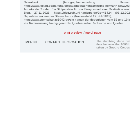
Datenbank (Autographensammlung Her
https://www.lostart.de/de/fund/objekt/autographensammlung-hermann-ki
Anneke de Rudder: Ein Stolperstein für Ida Kiewy – und eine Restitution von
Blog, 27.11.2025, https://blog.sub.uni-hamburg.de/?p=41424 (05.12.2
Deportationen von der Sternschanze (Namenstafel 19. Juli 1942),
https://www.sternschanze1942.de/die-namen-der-deportierten-vom-15-und-19-ju
Zur Nummerierung häufig genutzter Quellen siehe Recherche und Quellen.
print preview
/
top of page
The stumbling stone pi
IMPRINT
CONTACT INFORMATION
thus became the 1000th
taken by Gesche Cordes