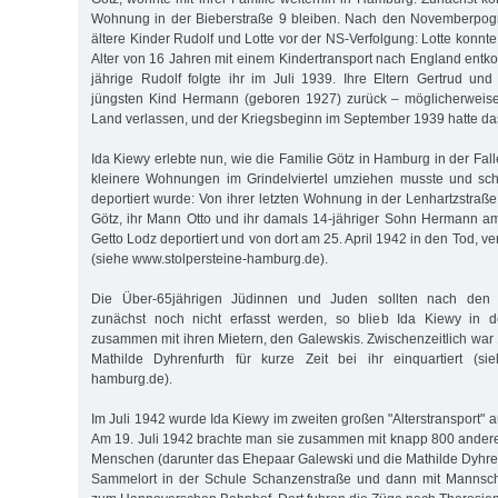
Wohnung in der Bieberstraße 9 bleiben. Nach den Novemberpog
ältere Kinder Rudolf und Lotte vor der NS-Verfolgung: Lotte konn
Alter von 16 Jahren mit einem Kindertransport nach England ent
jährige Rudolf folgte ihr im Juli 1939. Ihre Eltern Gertrud un
jüngsten Kind Hermann (geboren 1927) zurück – möglicherweise
Land verlassen, und der Kriegsbeginn im September 1939 hatte das 
Ida Kiewy erlebte nun, wie die Familie Götz in Hamburg in der Fall
kleinere Wohnungen im Grindelviertel umziehen musste und schl
deportiert wurde: Von ihrer letzten Wohnung in der Lenhartzstraß
Götz, ihr Mann Otto und ihr damals 14-jähriger Sohn Hermann a
Getto Lodz deportiert und von dort am 25. April 1942 in den Tod, 
(siehe www.stolpersteine-hamburg.de).
Die Über-65jährigen Jüdinnen und Juden sollten nach den Dep
zunächst noch nicht erfasst werden, so blieb Ida Kiewy in d
zusammen mit ihren Mietern, den Galewskis. Zwischenzeitlich wa
Mathilde Dyhrenfurth für kurze Zeit bei ihr einquartiert (sie
hamburg.de).
Im Juli 1942 wurde Ida Kiewy im zweiten großen "Alterstransport" 
Am 19. Juli 1942 brachte man sie zusammen mit knapp 800 andere
Menschen (darunter das Ehepaar Galewski und die Mathilde Dyhren
Sammelort in der Schule Schanzenstraße und dann mit Mannsch