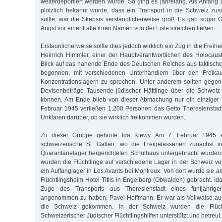
weiterdeportiert werden würde. So ging es jahrelang. Als Anfang 
plötzlich bekannt wurde, dass ein Transport in die Schweiz zu
sollte, war die Skepsis verständlicherweise groß. Es gab sogar 
Angst vor einer Falle ihren Namen von der Liste streichen ließen.
Erstaunlicherweise sollte dies jedoch wirklich ein Zug in die Freih
Heinrich Himmler, einer der Hauptverantwortlichen des Holocaus
Blick auf das nahende Ende des Deutschen Reiches aus taktisch
begonnen, mit verschiedenen Unterhändlern über den Freikau
Konzentrationslagern zu sprechen. Unter anderem sollten gegen
Devisenbeträge Tausende jüdischer Häftlinge über die Schweiz
können. Am Ende blieb von dieser Abmachung nur ein einziger T
Februar 1945 verließen 1.200 Personen das Getto Theresienstadt –
Unklaren darüber, ob sie wirklich freikommen würden.
Zu dieser Gruppe gehörte Ida Kiewy. Am 7. Februar 1945 e
schweizerische St. Gallen, wo die Freigelassenen zunächst in
Quarantänelager hergerichteten Schulhaus untergebracht wurde
wurden die Flüchtlinge auf verschiedene Lager in der Schweiz ver
ein Auffanglager in Les Avants bei Montreux. Von dort wurde sie 
Flüchtlingsheim Hotel Titlis in Engelberg (Obwalden) gebracht. Id
Zuge des Transports aus Theresienstadt eines fünfjähri
angenommen zu haben, Pavel Hoffmann. Er war als Vollwaise aus
die Schweiz gekommen. In der Schweiz wurden die Flüch
Schweizerischer Jüdischer Flüchtlingshilfen unterstützt und betreut.