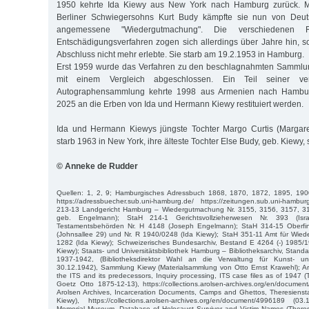
1950 kehrte Ida Kiewy aus New York nach Hamburg zurück. Mit
Berliner Schwiegersohns Kurt Budy kämpfte sie nun von Deu
angemessene "Wiedergutmachung". Die verschiedenen Rü
Entschädigungsverfahren zogen sich allerdings über Jahre hin, 
Abschluss nicht mehr erlebte. Sie starb am 19.2.1953 in Hamburg.
Erst 1959 wurde das Verfahren zu den beschlagnahmten Samml
mit einem Vergleich abgeschlossen. Ein Teil seiner ver
Autographensammlung kehrte 1998 aus Armenien nach Hambur
2025 an die Erben von Ida und Hermann Kiewy restituiert werden.
Ida und Hermann Kiewys jüngste Tochter Margo Curtis (Margar
starb 1963 in New York, ihre älteste Tochter Else Budy, geb. Kiewy, s
© Anneke de Rudder
Quellen: 1, 2, 9; Hamburgisches Adressbuch 1868, 1870, 1872, 1895, 1900
https://adressbuecher.sub.uni-hamburg.de/ https://zeitungen.sub.uni-hambu
213-13 Landgericht Hamburg – Wiedergutmachung Nr. 3155, 3156, 3157, 3
geb. Engelmann); StaH 214-1 Gerichtsvollzieherwesen Nr. 393 (Isr
Testamentsbehörden Nr. H 4148 (Joseph Engelmann); StaH 314-15 Oberfin
(Johnsallee 29) und Nr. R 1940/0248 (Ida Kiewy); StaH 351-11 Amt für Wie
1282 (Ida Kiewy); Schweizerisches Bundesarchiv, Bestand E 4264 (-) 1985/1
Kiewy); Staats- und Universitätsbibliothek Hamburg – Bibliotheksarchiv, Stan
1937-1942, (Bibliotheksdirektor Wahl an die Verwaltung für Kunst- un
30.12.1942), Sammlung Kiewy (Materialsammlung von Otto Ernst Krawehl); Ar
the ITS and its predecessors, Inquiry processing, ITS case files as of 1947 
Goetz Otto 1875-12-13), https://collections.arolsen-archives.org/en/docume
Arolsen Archives, Incarceration Documents, Camps and Ghettos, Theresiensta
Kiewy), https://collections.arolsen-archives.org/en/document/4996189 (
Memorial Museum, Database of Holocaust Survivor and Victim Names (Theresi