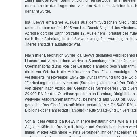
zum Hannoverschen Bahnhof. Dort fuhren die Züge nach Theresiens
erreichten sie das Lager, das von den Nationalsozialisten besch
genannt wurde.
Ida Kiewys erhaltener Ausweis aus dem "Jüdischen Siedlungsge
unterschrieben am 1.1.1945 von Leo Baeck, Mitglied des Ältestenrats
Adresse dort die Bahnhofstraße 12. Aus einem Formular der früh
nach ihrer Befreiung in der Schweiz ausgefüllt wurde, geht her
Theresienstadt "Hausälteste" war.
Nach ihrer Deportation wurde Ida Kiewys gesamtes verbliebenes 
Hausrat und verschiedene wertvolle Sammlungen in der Johnsall
Oberfinanzpräsidiums von der Gestapo Hamburg beschlagnahmt.
direkt vor Ort durch die Auktionatorin Frau Elsass versteigert. D
versteigerte im November 1942 die Münzsammlung und die Exlib
"Einrichtung des Hinterzimmers (Sammlungszimmers)." Der Erlös
von denen nach Abzug der Gebühr des Versteigerers und diver
20.000 RM für den Oberfinanzpräsidenten Hamburg übrigblieben
wertvolle Autographensammlung, bestehend aus 5000 bis 6000 
gemacht: Das Oberfinanzpräsidium verkaufte sie für 5400 RM, d
Bibliothek der Hansestadt Hamburg (heute Staats- und Universitäts
Von all dem wusste Ida Kiewy in Theresienstadt nichts. Wie alle Häf
Angst, in Kälte, im Dreck, mit Hunger und Krankheiten. Immer wie
immer wieder Abschiede – stets verbunden mit der nagenden Fur