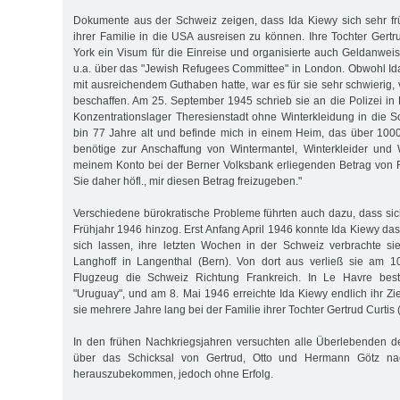
Dokumente aus der Schweiz zeigen, dass Ida Kiewy sich sehr f
ihrer Familie in die USA ausreisen zu können. Ihre Tochter Gertr
York ein Visum für die Einreise und organisierte auch Geldanwei
u.a. über das "Jewish Refugees Committee" in London. Obwohl Id
mit ausreichendem Guthaben hatte, war es für sie sehr schwierig, 
beschaffen. Am 25. September 1945 schrieb sie an die Polizei in 
Konzentrationslager Theresienstadt ohne Winterkleidung in die
bin 77 Jahre alt und befinde mich in einem Heim, das über 1000
benötige zur Anschaffung von Wintermantel, Winterkleider und
meinem Konto bei der Berner Volksbank erliegenden Betrag von 
Sie daher höfl., mir diesen Betrag freizugeben."
Verschiedene bürokratische Probleme führten auch dazu, dass sic
Frühjahr 1946 hinzog. Erst Anfang April 1946 konnte Ida Kiewy das
sich lassen, ihre letzten Wochen in der Schweiz verbrachte si
Langhoff in Langenthal (Bern). Von dort aus verließ sie am 1
Flugzeug die Schweiz Richtung Frankreich. In Le Havre bes
"Uruguay", und am 8. Mai 1946 erreichte Ida Kiewy endlich ihr Zi
sie mehrere Jahre lang bei der Familie ihrer Tochter Gertrud Curtis 
In den frühen Nachkriegsjahren versuchten alle Überlebenden d
über das Schicksal von Gertrud, Otto und Hermann Götz na
herauszubekommen, jedoch ohne Erfolg.