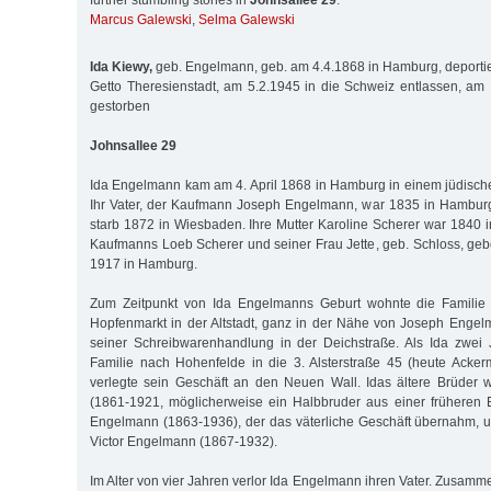
further stumbling stones in
Johnsallee 29
:
Marcus Galewski
,
Selma Galewski
Ida Kiewy,
geb. Engelmann, geb. am 4.4.1868 in Hamburg, deportie
Getto Theresienstadt, am 5.2.1945 in die Schweiz entlassen, a
gestorben
Johnsallee 29
Ida Engelmann kam am 4. April 1868 in Hamburg in einem jüdische
Ihr Vater, der Kaufmann Joseph Engelmann, war 1835 in Hambu
starb 1872 in Wiesbaden. Ihre Mutter Karoline Scherer war 1840 i
Kaufmanns Loeb Scherer und seiner Frau Jette, geb. Schloss, ge
1917 in Hamburg.
Zum Zeitpunkt von Ida Engelmanns Geburt wohnte die Famili
Hopfenmarkt in der Altstadt, ganz in der Nähe von Joseph Enge
seiner Schreibwarenhandlung in der Deichstraße. Als Ida zwei 
Familie nach Hohenfelde in die 3. Alsterstraße 45 (heute Acker
verlegte sein Geschäft an den Neuen Wall. Idas ältere Brüde
(1861-1921, möglicherweise ein Halbbruder aus einer früheren 
Engelmann (1863-1936), der das väterliche Geschäft übernahm, un
Victor Engelmann (1867-1932).
Im Alter von vier Jahren verlor Ida Engelmann ihren Vater. Zusammen