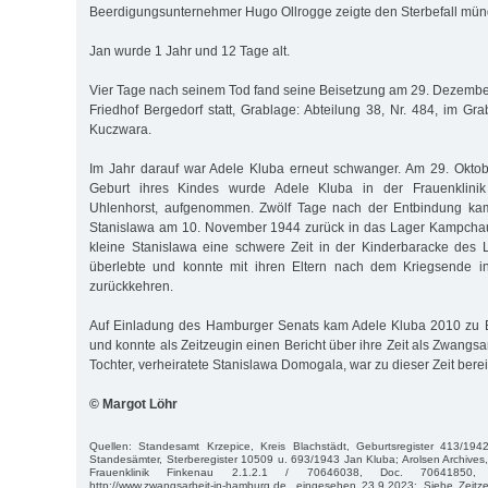
Beerdigungsunternehmer Hugo Ollrogge zeigte den Sterbefall münd
Jan wurde 1 Jahr und 12 Tage alt.
Vier Tage nach seinem Tod fand seine Beisetzung am 29. Dezemb
Friedhof Bergedorf statt, Grablage: Abteilung 38, Nr. 484, im G
Kuczwara.
Im Jahr darauf war Adele Kluba erneut schwanger. Am 29. Okto
Geburt ihres Kindes wurde Adele Kluba in der Frauenklini
Uhlenhorst, aufgenommen. Zwölf Tage nach der Entbindung kam 
Stanislawa am 10. November 1944 zurück in das Lager Kampchau
kleine Stanislawa eine schwere Zeit in der Kinderbaracke des 
überlebte und konnte mit ihren Eltern nach dem Kriegsende i
zurückkehren.
Auf Einladung des Hamburger Senats kam Adele Kluba 2010 zu
und konnte als Zeitzeugin einen Bericht über ihre Zeit als Zwangsa
Tochter, verheiratete Stanislawa Domogala, war zu dieser Zeit berei
© Margot Löhr
Quellen: Standesamt Krzepice, Kreis Blachstädt, Geburtsregister 413/19
Standesämter, Sterberegister 10509 u. 693/1943 Jan Kluba; Arolsen Archives
Frauenklinik Finkenau 2.1.2.1 / 70646038, Doc. 70641850,
http://www.zwangsarbeit-in-hamburg.de, eingesehen 23.9.2023; Siehe Zeitz