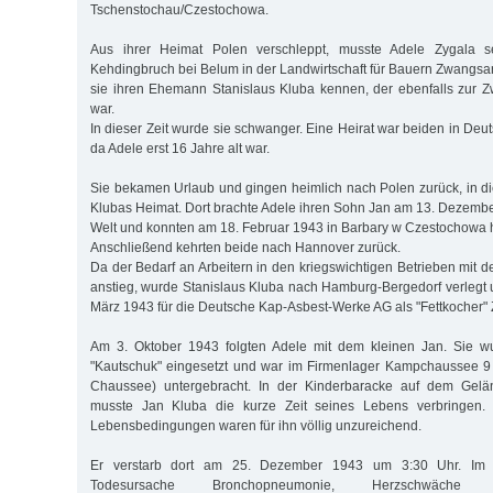
Tschenstochau/Czestochowa.
Aus ihrer Heimat Polen verschleppt, musste Adele Zygala s
Kehdingbruch bei Belum in der Landwirtschaft für Bauern Zwangsarbe
sie ihren Ehemann Stanislaus Kluba kennen, der ebenfalls zur Z
war.
In dieser Zeit wurde sie schwanger. Eine Heirat war beiden in Deuts
da Adele erst 16 Jahre alt war.
Sie bekamen Urlaub und gingen heimlich nach Polen zurück, in d
Klubas Heimat. Dort brachte Adele ihren Sohn Jan am 13. Dezembe
Welt und konnten am 18. Februar 1943 in Barbary w Czestochowa h
Anschließend kehrten beide nach Hannover zurück.
Da der Bedarf an Arbeitern in den kriegswichtigen Betrieben mit 
anstieg, wurde Stanislaus Kluba nach Hamburg-Bergedorf verlegt 
März 1943 für die Deutsche Kap-Asbest-Werke AG als "Fettkocher" 
Am 3. Oktober 1943 folgten Adele mit dem kleinen Jan. Sie wur
"Kautschuk" eingesetzt und war im Firmenlager Kampchaussee 9 
Chaussee) untergebracht. In der Kinderbaracke auf dem Ge
musste Jan Kluba die kurze Zeit seines Lebens verbringen.
Lebensbedingungen waren für ihn völlig unzureichend.
Er verstarb dort am 25. Dezember 1943 um 3:30 Uhr. Im St
Todesursache Bronchopneumonie, Herzschwäche