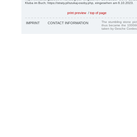
Kluba im Buch; https://straty.pl/szukaj-osoby.php, eingesehen am 6.10.2023.
print preview
/
top of page
The stumbling stone pi
IMPRINT
CONTACT INFORMATION
thus became the 1000th
taken by Gesche Cordes