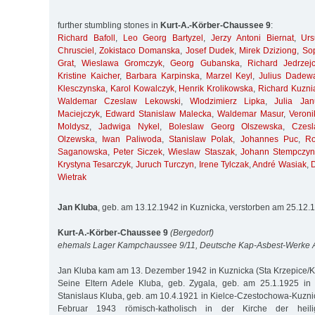
further stumbling stones in
Kurt-A.-Körber-Chaussee 9
:
Richard Bafoll
,
Leo Georg Bartyzel
,
Jerzy Antoni Biernat
,
Ur
Chrusciel
,
Zokistaco Domanska
,
Josef Dudek
,
Mirek Dziziong
,
So
Grat
,
Wieslawa Gromczyk
,
Georg Gubanska
,
Richard Jedrzej
Kristine Kaicher
,
Barbara Karpinska
,
Marzel Keyl
,
Julius Dadew
Klesczynska
,
Karol Kowalczyk
,
Henrik Krolikowska
,
Richard Kuzni
Waldemar Czeslaw Lekowski
,
Wlodzimierz Lipka
,
Julia Jan
Maciejczyk
,
Edward Stanislaw Malecka
,
Waldemar Masur
,
Veroni
Moldysz
,
Jadwiga Nykel
,
Boleslaw Georg Olszewska
,
Czes
Olzewska
,
Iwan Paliwoda
,
Stanislaw Polak
,
Johannes Puc
,
R
Saganowska
,
Peter Siczek
,
Wieslaw Staszak
,
Johann Stempczyn
Krystyna Tesarczyk
,
Juruch Turczyn
,
Irene Tylczak
,
André Wasiak
,
Wietrak
Jan Kluba
, geb. am 13.12.1942 in Kuznicka, verstorben am 25.12
Kurt-A.-Körber-Chaussee 9
(Bergedorf)
ehemals Lager Kampchaussee 9/11, Deutsche Kap-Asbest-Werke
Jan Kluba kam am 13. Dezember 1942 in Kuznicka (Sta Krzepice/Krs
Seine Eltern Adele Kluba, geb. Zygala, geb. am 25.1.1925 in
Stanislaus Kluba, geb. am 10.4.1921 in Kielce-Czestochowa-Kuznic
Februar 1943 römisch-katholisch in der Kirche der heil