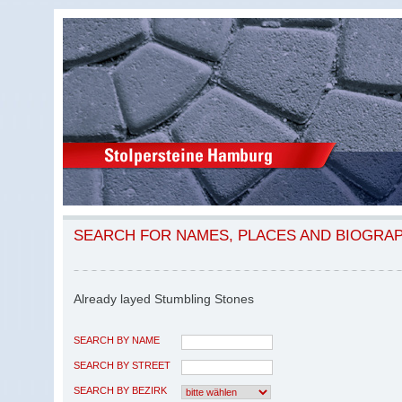
SEARCH FOR NAMES, PLACES AND BIOGRA
Already layed Stumbling Stones
SEARCH BY NAME
SEARCH BY STREET
SEARCH BY BEZIRK