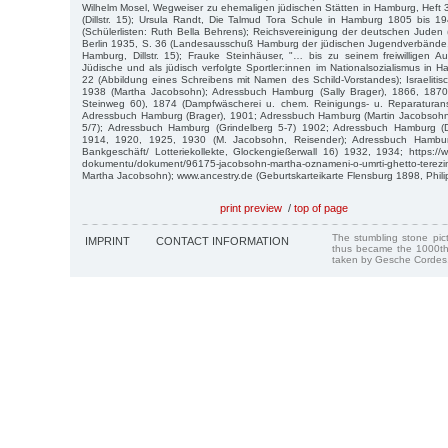
Wilhelm Mosel, Wegweiser zu ehemaligen jüdischen Stätten in Hamburg, Heft
(Dillstr. 15); Ursula Randt, Die Talmud Tora Schule in Hamburg 1805 bis 
(Schülerlisten: Ruth Bella Behrens); Reichsvereinigung der deutschen Juden (H
Berlin 1935, S. 36 (Landesausschuß Hamburg der jüdischen Jugendverbände, 
Hamburg, Dillstr. 15); Frauke Steinhäuser, "… bis zu seinem freiwilligen A
Jüdische und als jüdisch verfolgte Sportler:innen im Nationalsozialismus in
22 (Abbildung eines Schreibens mit Namen des Schild-Vorstandes); Israelitisch
1938 (Martha Jacobsohn); Adressbuch Hamburg (Sally Brager), 1866, 1870
Steinweg 60), 1874 (Dampfwäscherei u. chem. Reinigungs- u. Reparaturanst
Adressbuch Hamburg (Brager), 1901; Adressbuch Hamburg (Martin Jacobsohn
5/7); Adressbuch Hamburg (Grindelberg 5-7) 1902; Adressbuch Hamburg (D
1914, 1920, 1925, 1930 (M. Jacobsohn, Reisender); Adressbuch Hambur
Bankgeschäft/ Lotteriekollekte, Glockengießerwall 16) 1932, 1934; https://
dokumentu/dokument/96175-jacobsohn-martha-oznameni-o-umrti-ghetto-te
Martha Jacobsohn); www.ancestry.de (Geburtskarteikarte Flensburg 1898, Phil
print preview
/
top of page
The stumbling stone pi
IMPRINT
CONTACT INFORMATION
thus became the 1000th
taken by Gesche Cordes