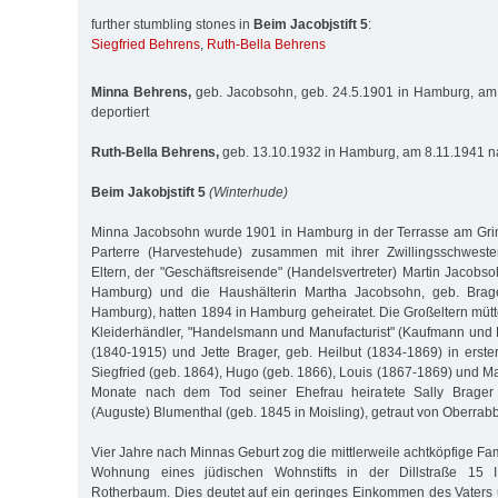
further stumbling stones in
Beim Jacobjstift 5
:
Siegfried Behrens
,
Ruth-Bella Behrens
Minna Behrens,
geb. Jacobsohn, geb. 24.5.1901 in Hamburg, am
deportiert
Ruth-Bella Behrens,
geb. 13.10.1932 in Hamburg, am 8.11.1941 na
Beim Jakobjstift 5
(Winterhude)
Minna Jacobsohn wurde 1901 in Hamburg in der Terrasse am Grin
Parterre (Harvestehude) zusammen mit ihrer Zwillingsschwest
Eltern, der "Geschäftsreisende" (Handelsvertreter) Martin Jacobs
Hamburg) und die Haushälterin Martha Jacobsohn, geb. Brage
Hamburg), hatten 1894 in Hamburg geheiratet. Die Großeltern mütt
Kleiderhändler, "Handelsmann und Manufacturist" (Kaufmann und F
(1840-1915) und Jette Brager, geb. Heilbut (1834-1869) in erst
Siegfried (geb. 1864), Hugo (geb. 1866), Louis (1867-1869) und M
Monate nach dem Tod seiner Ehefrau heiratete Sally Brager
(Auguste) Blumenthal (geb. 1845 in Moisling), getraut von Oberrabb
Vier Jahre nach Minnas Geburt zog die mittlerweile achtköpfige Fami
Wohnung eines jüdischen Wohnstifts in der Dillstraße 15 III
Rotherbaum. Dies deutet auf ein geringes Einkommen des Vaters