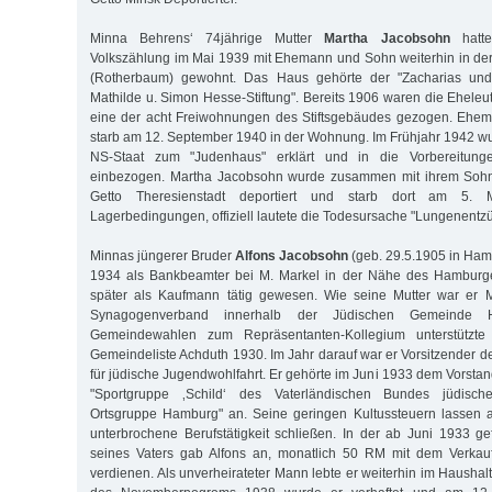
Minna Behrens‘ 74jährige Mutter
Martha Jacobsohn
hatte
Volkszählung im Mai 1939 mit Ehemann und Sohn weiterhin in der D
(Rotherbaum) gewohnt. Das Haus gehörte der "Zacharias un
Mathilde u. Simon Hesse-Stiftung". Bereits 1906 waren die Eheleu
eine der acht Freiwohnungen des Stiftsgebäudes gezogen. Ehe
starb am 12. September 1940 in der Wohnung. Im Frühjahr 1942 
NS-Staat zum "Judenhaus" erklärt und in die Vorbereitung
einbezogen. Martha Jacobsohn wurde zusammen mit ihrem Sohn 
Getto Theresienstadt deportiert und starb dort am 5
Lagerbedingungen, offiziell lautete die Todesursache "Lungenentz
Minnas jüngerer Bruder
Alfons Jacobsohn
(geb. 29.5.1905 in Hamb
1934 als Bankbeamter bei M. Markel in der Nähe des Hamburg
später als Kaufmann tätig gewesen. Wie seine Mutter war er M
Synagogenverband innerhalb der Jüdischen Gemeinde 
Gemeindewahlen zum Repräsentanten-Kollegium unterstützte
Gemeindeliste Achduth 1930. Im Jahr darauf war er Vorsitzender
für jüdische Jugendwohlfahrt. Er gehörte im Juni 1933 dem Vorsta
"Sportgruppe ‚Schild‘ des Vaterländischen Bundes jüdische
Ortsgruppe Hamburg" an. Seine geringen Kultussteuern lassen au
unterbrochene Berufstätigkeit schließen. In der ab Juni 1933 ge
seines Vaters gab Alfons an, monatlich 50 RM mit dem Verkauf
verdienen. Als unverheirateter Mann lebte er weiterhin im Haushalt