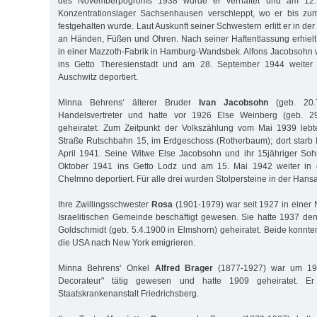
des Novemberpogroms 1938 wurde er verhaftet und am 12
Konzentrationslager Sachsenhausen verschleppt, wo er bis z
festgehalten wurde. Laut Auskunft seiner Schwestern erlitt er in de
an Händen, Füßen und Ohren. Nach seiner Haftentlassung erhielt
in einer Mazzoth-Fabrik in Hamburg-Wandsbek. Alfons Jacobsohn 
ins Getto Theresienstadt und am 28. September 1944 weiter i
Auschwitz deportiert.
Minna Behrens‘ älterer Bruder
Ivan Jacobsohn
(geb. 20.7
Handelsvertreter und hatte vor 1926 Else Weinberg (geb. 2
geheiratet. Zum Zeitpunkt der Volkszählung vom Mai 1939 leb
Straße Rutschbahn 15, im Erdgeschoss (Rotherbaum); dort starb
April 1941. Seine Witwe Else Jacobsohn und ihr 15jähriger So
Oktober 1941 ins Getto Lodz und am 15. Mai 1942 weiter in d
Chelmno deportiert. Für alle drei wurden Stolpersteine in der Hansa
Ihre Zwillingsschwester
Rosa
(1901-1979) war seit 1927 in einer
Israelitischen Gemeinde beschäftigt gewesen. Sie hatte 1937 den
Goldschmidt (geb. 5.4.1900 in Elmshorn) geheiratet. Beide konnte
die USA nach New York emigrieren.
Minna Behrens‘ Onkel
Alfred Brager
(1877-1927) war um 190
Decorateur" tätig gewesen und hatte 1909 geheiratet. E
Staatskrankenanstalt Friedrichsberg.