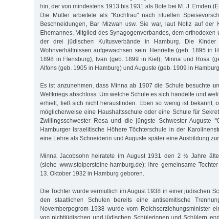
hin, der von mindestens 1913 bis 1931 als Bote bei M. J. Emden (E
Die Mutter arbeitete als "Kochfrau" nach rituellen Speisevorsch
Beschneidungen, Bar Mizwah usw. Sie war, laut Notiz auf der K
Ehemannes, Mitglied des Synagogenverbandes, dem orthodoxen un
der drei jüdischen Kultusverbände in Hamburg. Die Kinder
Wohnverhältnissen aufgewachsen sein: Henriette (geb. 1895 in H
1898 in Flensburg), Ivan (geb. 1899 in Kiel), Minna und Rosa (
Alfons (geb. 1905 in Hamburg) und Auguste (geb. 1909 in Hamburg
Es ist anzunehmen, dass Minna ab 1907 die Schule besuchte u
Weltkriegs abschloss. Um welche Schule es sich handelte und welc
erhielt, ließ sich nicht herausfinden. Eben so wenig ist bekannt,
möglicherweise eine Haushaltsschule oder eine Schule für Sekret
Zwillingsschwester Rosa und die jüngste Schwester Auguste "
Hamburger Israelitische Höhere Töchterschule in der Karolinenst
eine Lehre als Schneiderin und Auguste später eine Ausbildung zur
Minna Jacobsohn heiratete im August 1931 den 2 ½ Jahre älte
(siehe www.stolpersteine-hamburg.de); ihre gemeinsame Tochte
13. Oktober 1932 in Hamburg geboren.
Die Tochter wurde vermutlich im August 1938 in einer jüdischen Sc
den staatlichen Schulen bereits eine antisemitische Trennun
Novemberpogrom 1938 wurde vom Reichserziehungsminister ein 
von nichtjüdischen und jüdischen Schülerinnen und Schülern end