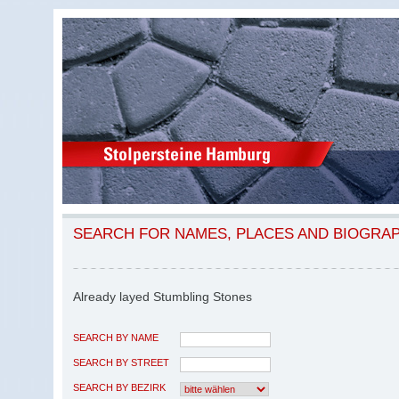
SEARCH FOR NAMES, PLACES AND BIOGRA
Already layed Stumbling Stones
SEARCH BY NAME
SEARCH BY STREET
SEARCH BY BEZIRK