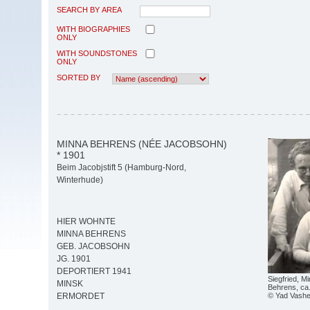
SEARCH BY AREA
WITH BIOGRAPHIES
ONLY
WITH SOUNDSTONES
ONLY
SORTED BY
MINNA BEHRENS (NÉE JACOBSOHN)
* 1901
Beim Jacobjstift 5 (Hamburg-Nord,
Winterhude)
HIER WOHNTE
MINNA BEHRENS
GEB. JACOBSOHN
JG. 1901
DEPORTIERT 1941
Siegfried, M
MINSK
Behrens, ca
© Yad Vash
ERMORDET