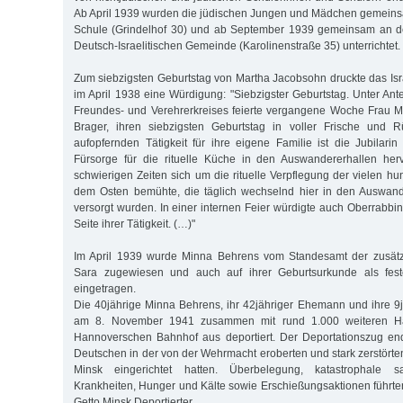
Ab April 1939 wurden die jüdischen Jungen und Mädchen gemeins
Schule (Grindelhof 30) und ab September 1939 gemeinsam an d
Deutsch-Israelitischen Gemeinde (Karolinenstraße 35) unterrichtet.
Zum siebzigsten Geburtstag von Martha Jacobsohn druckte das Isra
im April 1938 eine Würdigung: "Siebzigster Geburtstag. Unter An
Freundes- und Verehrerkreises feierte vergangene Woche Frau M
Brager, ihren siebzigsten Geburtstag in voller Frische und Rü
aufopfernden Tätigkeit für ihre eigene Familie ist die Jubilari
Fürsorge für die rituelle Küche in den Auswandererhallen herv
schwierigen Zeiten sich um die rituelle Verpflegung der vielen h
dem Osten bemühte, die täglich wechselnd hier in den Auswan
versorgt wurden. In einer internen Feier würdigte auch Oberrabbi
Seite ihrer Tätigkeit. (…)"
Im April 1939 wurde Minna Behrens vom Standesamt der zusät
Sara zugewiesen und auch auf ihrer Geburtsurkunde als fest
eingetragen.
Die 40jährige Minna Behrens, ihr 42jähriger Ehemann und ihre 9
am 8. November 1941 zusammen mit rund 1.000 weiteren 
Hannoverschen Bahnhof aus deportiert. Der Deportationszug end
Deutschen in der von der Wehrmacht eroberten und stark zerstörte
Minsk eingerichtet hatten. Überbelegung, katastrophale s
Krankheiten, Hunger und Kälte sowie Erschießungsaktionen führten
Getto Minsk Deportierter.