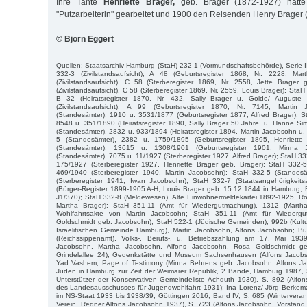
Ihre Tante
Henriette Brager,
geb. Brager (1872-1927) hatte
"Putzarbeiterin" gearbeitet und 1900 den Reisenden Henry Brager (
© Björn Eggert
Quellen: Staatsarchiv Hamburg (StaH) 232-1 (Vormundschaftsbehörde), Serie II
332-3 (Zivilstandsaufsicht), A 48 (Geburtsregister 1868, Nr. 2228, Ma
(Zivilstandsaufsicht), C 58 (Sterberegister 1869, Nr. 2558, Jette Brager 
(Zivilstandsaufsicht), C 58 (Sterberegister 1869, Nr. 2559, Louis Brager); StaH 
B 32 (Heiratsregister 1870, Nr. 432, Sally Brager u. Golde/ Auguste
(Zivilstandsaufsicht), A 99 (Geburtsregister 1870, Nr. 7145, Martin
(Standesämter), 1910 u. 3531/1877 (Geburtsregister 1877, Alfred Brager); 
8548 u. 351/1890 (Heiratsregister 1890, Sally Brager 50 Jahre, u. Hanne S
(Standesämter), 2832 u. 933/1894 (Heiratsregister 1894, Martin Jacobsohn u.
5 (Standesämter), 2382 u. 1759/1895 (Geburtsregister 1895, Henriett
(Standesämter), 13615 u. 1308/1901 (Geburtsregister 1901, Minna 
(Standesämter), 7075 u. 11/1927 (Sterberegister 1927, Alfred Brager); StaH 3
175/1927 (Sterberegister 1927, Henriette Brager geb. Brager); StaH 332-
469/1940 (Sterberegister 1940, Martin Jacobsohn); StaH 332-5 (Standes
(Sterberegister 1941, Iwan Jacobsohn); StaH 332-7 (Staatsangehörigkeits
(Bürger-Register 1899-1905 A-H, Louis Brager geb. 15.12.1844 in Hamburg, 
J1/370); StaH 332-8 (Meldewesen), Alte Einwohnermeldekartei 1892-1925, Roll
Martha Brager); StaH 351-11 (Amt für Wiedergutmachung), 1312 (Marth
Wohlfahrtsakte von Martin Jacobsohn; StaH 351-11 (Amt für Wiederg
Goldschmidt geb. Jacobsohn); StaH 522-1 (Jüdische Gemeinden), 992b (Kultu
Israelitischen Gemeinde Hamburg), Martin Jacobsohn, Alfons Jacobsohn; Bu
(Reichssippenamt), Volks-, Berufs-, u. Betriebszählung am 17. Mai 193
Jacobsohn, Martha Jacobsohn, Alfons Jacobsohn, Rosa Goldschmidt g
Grindelallee 24); Gedenkstätte und Museum Sachsenhausen (Alfons Jacobso
Yad Vashem, Page of Testimony (Minna Behrens geb. Jacobsohn; Alfons Ja
Juden in Hamburg zur Zeit der Weimarer Republik, 2 Bände, Hamburg 1987, 
Unterstützer der Konservativen Gemeindeliste Achduth 1930), S. 892 (Alfon
des Landesausschusses für Jugendwohlfahrt 1931); Ina Lorenz/ Jörg Berke
im NS-Staat 1933 bis 1938/39, Göttingen 2016, Band IV, S. 685 (Winterverans
Verein, Redner Alfons Jacobsohn 1937), S. 723 (Alfons Jacobsohn, Vorstand