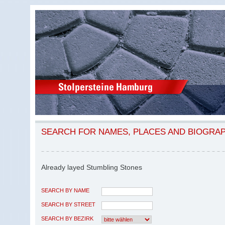
SEARCH FOR NAMES, PLACES AND BIOGRA
Already layed Stumbling Stones
SEARCH BY NAME
SEARCH BY STREET
SEARCH BY BEZIRK