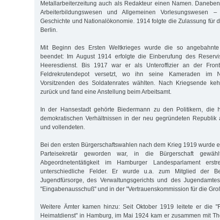
Metallarbeiterzeitung auch als Redakteur einen Namen. Daneben
Arbeiterbildungswesen und Allgemeinen Vorlesungswesen – 
Geschichte und Nationalökonomie. 1914 folgte die Zulassung für d
Berlin.
Mit Beginn des Ersten Weltkrieges wurde die so angebahnte P
beendet: Im August 1914 erfolgte die Einberufung des Reserv
Heeresdienst. Bis 1917 war er als Unteroffizier an der Fron
Feldrekrutendepot versetzt, wo ihn seine Kameraden im
Vorsitzenden des Soldatenrates wählten. Nach Kriegsende ke
zurück und fand eine Anstellung beim Arbeitsamt.
In der Hansestadt gehörte Biedermann zu den Politikern, die
demokratischen Verhältnissen in der neu gegründeten Republik
und vollendeten.
Bei den ersten Bürgerschaftswahlen nach dem Krieg 1919 wurde e
Parteisekretär geworden war, in die Bürgerschaft gewählt
Abgeordnetentätigkeit im Hamburger Landesparlament erstr
unterschiedliche Felder. Er wurde u.a. zum Mitglied der Beh
Jugendfürsorge, des Verwaltungsgerichts und des Jugendamtes b
"Eingabenausschuß" und in der "Vertrauenskommission für die Gr
Weitere Ämter kamen hinzu: Seit Oktober 1919 leitete er die "
Heimatdienst" in Hamburg, im Mai 1924 kam er zusammen mit T