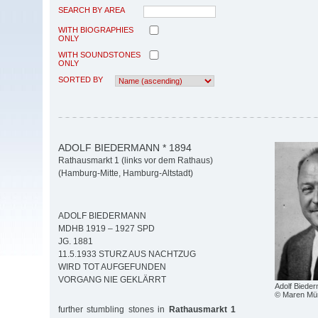
SEARCH BY AREA
WITH BIOGRAPHIES
ONLY
WITH SOUNDSTONES
ONLY
SORTED BY
ADOLF BIEDERMANN * 1894
Rathausmarkt 1 (links vor dem Rathaus)
(Hamburg-Mitte, Hamburg-Altstadt)
ADOLF BIEDERMANN
MDHB 1919 – 1927 SPD
JG. 1881
11.5.1933 STURZ AUS NACHTZUG
WIRD TOT AUFGEFUNDEN
VORGANG NIE GEKLÄRRT
Adolf Biede
© Maren M
further stumbling stones in
Rathausmarkt 1