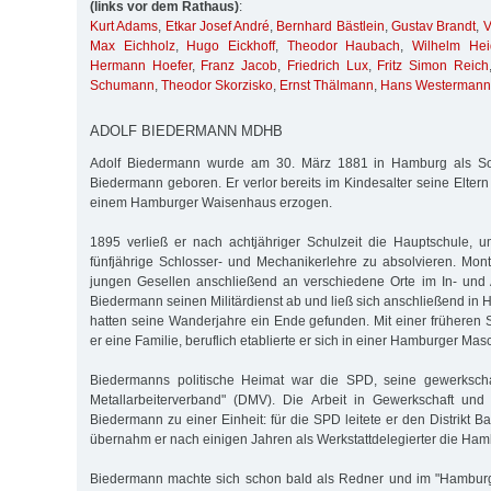
(links vor dem Rathaus)
:
Kurt Adams
,
Etkar Josef André
,
Bernhard Bästlein
,
Gustav Brandt
,
V
Max Eichholz
,
Hugo Eickhoff
,
Theodor Haubach
,
Wilhelm Hei
Hermann Hoefer
,
Franz Jacob
,
Friedrich Lux
,
Fritz Simon Reich
Schumann
,
Theodor Skorzisko
,
Ernst Thälmann
,
Hans Westermann
ADOLF BIEDERMANN MDHB
Adolf Biedermann wurde am 30. März 1881 in Hamburg als So
Biedermann geboren. Er verlor bereits im Kindesalter seine Elter
einem Hamburger Waisenhaus erzogen.
1895 verließ er nach achtjähriger Schulzeit die Hauptschule, 
fünfjährige Schlosser- und Mechanikerlehre zu absolvieren. Mon
jungen Gesellen anschließend an verschiedene Orte im In- und 
Biedermann seinen Militärdienst ab und ließ sich anschließend in
hatten seine Wanderjahre ein Ende gefunden. Mit einer früheren 
er eine Familie, beruflich etablierte er sich in einer Hamburger Ma
Biedermanns politische Heimat war die SPD, seine gewerkscha
Metallarbeiterverband" (DMV). Die Arbeit in Gewerkschaft und 
Biedermann zu einer Einheit: für die SPD leitete er den Distrikt Ba
übernahm er nach einigen Jahren als Werkstattdelegierter die Ham
Biedermann machte sich schon bald als Redner und im "Hamburg