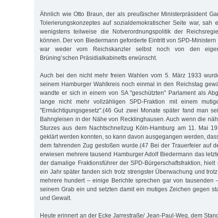
Ähnlich wie Otto Braun, der als preußischer Ministerpräsident G
Tolerierungskonzeptes auf sozialdemokratischer Seite war, sah er
wenigstens teilweise die Notverordnungspolitik der Reichsregi
können. Der von Biedermann geforderte Eintritt von SPD-Ministern
war weder vom Reichskanzler selbst noch von den eigen
Brüning’schen Präsidialkabinetts erwünscht.
Auch bei den nicht mehr freien Wahlen vom 5. März 1933 wurd
seinem Hamburger Wahlkreis noch einmal in den Reichstag gewä
wandte er sich in einem von SA "geschützten" Parlament als Ab
lange nicht mehr vollzähligen SPD-Fraktion mit einem muti
"Ermächtigungsgesetz".(46 Gut zwei Monate später fand man s
Bahngleisen in der Nähe von Recklinghausen. Auch wenn die nä
Sturzes aus dem Nachtschnellzug Köln-Hamburg am 11. Mai 193
geklärt werden konnten, so kann davon ausgegangen werden, das
dem fahrenden Zug gestoßen wurde.(47 Bei der Trauerfeier auf d
erwiesen mehrere tausend Hamburger Adolf Biedermann das letzt
der damalige Fraktionsführer der SPD-Bürgerschaftsfraktion, hiel
ein Jahr später fanden sich trotz strengster Überwachung und tro
mehrere hundert – einige Berichte sprechen gar von tausenden 
seinem Grab ein und setzten damit ein mutiges Zeichen gegen st
und Gewalt.
Heute erinnert an der Ecke Jarrestraße/ Jean-Paul-Weg, dem Stand