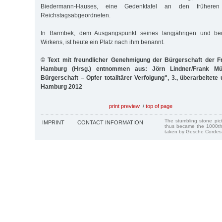
Biedermann-Hauses, eine Gedenktafel an den früheren 
Reichstagsabgeordneten.
In Barmbek, dem Ausgangspunkt seines langjährigen und bed
Wirkens, ist heute ein Platz nach ihm benannt.
© Text mit freundlicher Genehmigung der Bürgerschaft der F
Hamburg (Hrsg.) entnommen aus: Jörn Lindner/Frank Müll
Bürgerschaft – Opfer totalitärer Verfolgung", 3., überarbeitete
Hamburg 2012
print preview
/
top of page
The stumbling stone pi
IMPRINT
CONTACT INFORMATION
thus became the 1000th
taken by Gesche Cordes