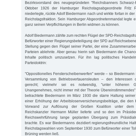
Bezirksvorstand des neugegründeten "Reichsbanners Schwarz-R
Oktober 1926 der Hamburger Reichstagsabgeordnete Fritz 
niederlegte, rückte Adolf Biedermann nach und wirkte fortan in de
Reichstagsfraktion. Sein Hamburger Abgeordnetenmandat legte e
ganz seinen Verpflichtungen in Berlin widmen zu können.
Adolf Biedermann zählte zum rechten Flügel der SPD-Reichstagsfra
Befürworter einer Regierungsbeteiligung der SPD auf Reichseben
Stellung gegen den Flügel seiner Partei, der eine Zusammenarbei
Parteien ablehnte. Aber genau hierin sah Biedermann die Chanc
Inhalte politisch umzusetzen. Für ihn lag politisches Handeln
Parteidoktrin:
"Oppositionelles Fensterscheibenwerfen" werde – so Biedermann i
Versammlung von Betriebsvertauensleuten – den Interessen 
gerecht; vielmehr sei es notwendig, "unter höheren Ge
Unangenehmes, nicht immer mit der Theorie Übereinstimmendes" 
betrachtete Biedermann im März 1930 die starre Haltung seiner
einer Erhöhung der Arbeitslosenversicherungsbeiträge, die den 
Vorwand zur Auflösung der Großen Koalition unter dem s
Reichskanzler Hermann Müller lieferte und so den im Präside
Reichswehrführung lange geplanten Übergang zum Präsidia
brachte. Es war Biedermanns dezidiert regierungsfreundliche Hal
Reichstagswahlen vom September 1930 zum Befürworter einer Tol
Brüning werden ließ.