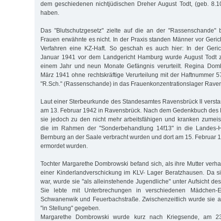
dem geschiedenen nichtjüdischen Dreher August Todt, (geb. 8.1
haben.
Das "Blutschutzgesetz" zielte auf die an der "Rassenschande" 
Frauen erwähnte es nicht. In der Praxis standen Männer vor Geric
Verfahren eine KZ-Haft. So geschah es auch hier: In der Geri
Januar 1941 vor dem Landgericht Hamburg wurde August Todt zu
einem Jahr und neun Monate Gefängnis verurteilt. Regina Dom
März 1941 ohne rechtskräftige Verurteilung mit der Haftnummer
"R.Sch." (Rassenschande) in das Frauenkonzentrationslager Raven
Laut einer Sterbeurkunde des Standesamtes Ravensbrück II vers
am 13. Februar 1942 in Ravensbrück. Nach dem Gedenkbuch des 
sie jedoch zu den nicht mehr arbeitsfähigen und kranken zumeist
die im Rahmen der "Sonderbehandlung 14f13" in die Landes-He
Bernburg an der Saale verbracht wurden und dort am 15. Februar
ermordet wurden.
Tochter Margarethe Dombrowski befand sich, als ihre Mutter verh
einer Kinderlandverschickung im KLV- Lager Beratzhausen. Da sie
war, wurde sie "als alleinstehende Jugendliche" unter Aufsicht de
Sie lebte mit Unterbrechungen in verschiedenen Mädchen-E
Schwanenwik und Feuerbachstraße. Zwischenzeitlich wurde sie
"in Stellung" gegeben.
Margarethe Dombrowski wurde kurz nach Kriegsende, am 23