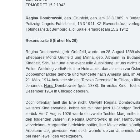
ERMORDET 15.2.1942
Regina Dombrowski,
geb. Grünfeld, geb. am 28.8.1889 in Budap
Polizeigefängnis Fuhlsbüttel, 15.3.1941 KZ Ravensbrück, verle
Tötungsanstalt Bernburg a. d. Saale, ermordet am 15.2.1942
Rosenstraße 6 (früher Nr. 26)
Regina Dombrowski, geb. Grünfeld, wurde am 28. August 1889 als
Ehepaares Moritz Grünfeld und Minna, geb. Altmann, in Budape
Kindheit, Schulzeit und eine eventuelle Ausbildung ist uns nicht
Ersten Weltkrieg verließ sie ihre Heimat, die damals noch zur Öst
Doppelmonarchie gehörte und wanderte nach Amerika aus. Im Al
21. März 1914 heiratete sie als "Rezsin Greenfeld" in Chicago Illi
Johannes
Hans
Dombrowski (geb. 1888). Ihr erstes Kind, Tocht
Dezember 1914 in Chicago geboren.
Doch offenbar hielt die Ehe nicht. Obwohl Regina Dombrowsk
weiteres Kind erwartete, kehrte sie mit ihrer jetzt 11-Jährigen T
zurück. Am 7. August 1926 wurde die zweite Tochter Margarethe 
den folgenden Jahren ist Regina Dombrowski in den Hamburger
verzeichnet. Margarethe berichtete später, ihre Mutter wäre ständ
Arbeiterin tätig gewesen. Vermutlich wohnte sie zur Untermiete o
bei ihren jeweiligen Arbeitgebern.