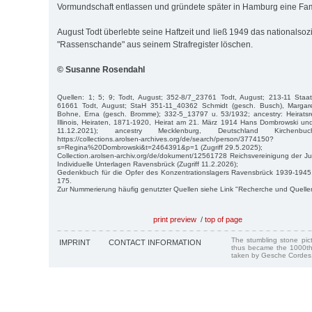
Vormundschaft entlassen und gründete später in Hamburg eine Fam
August Todt überlebte seine Haftzeit und ließ 1949 das nationalsozi
"Rassenschande" aus seinem Strafregister löschen.
© Susanne Rosendahl
Quellen: 1; 5; 9; Todt, August; 352-8/7_23761 Todt, August; 213-11 Staat
61661 Todt, August; StaH 351-11_40362 Schmidt (gesch. Busch), Marga
Bohne, Erna (gesch. Bromme); 332-5_13797 u. 53/1932; ancestry: Heiratsre
Illinois, Heiraten, 1871-1920, Heirat am 21. März 1914 Hans Dombrowski und
11.12.2021); ancestry Mecklenburg, Deutschland Kirchenbuch
https://collections.arolsen-archives.org/de/search/person/3774150?
s=Regina%20Dombrowski&t=2464391&p=1 (Zugriff 29.5.2025);
Collection.arolsen-archiv.org/de/dokument/12561728 Reichsvereinigung der J
Individuelle Unterlagen Ravensbrück (Zugriff 11.2.2026);
Gedenkbuch für die Opfer des Konzentrationslagers Ravensbrück 1939-1945,
175.
Zur Nummerierung häufig genutzter Quellen siehe Link "Recherche und Quelle
print preview
/
top of page
The stumbling stone pi
IMPRINT
CONTACT INFORMATION
thus became the 1000th
taken by Gesche Cordes