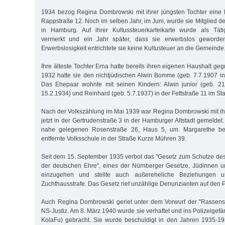
1934 bezog Regina Dombrowski mit ihrer jüngsten Tochter eine 
Rappstraße 12. Noch im selben Jahr, im Juni, wurde sie Mitglied 
in Hamburg. Auf ihrer Kultussteuerkarteikarte wurde als Täti
vermerkt und ein Jahr später, dass sie erwerbslos geworden
Erwerbslosigkeit entrichtete sie keine Kultusteuer an die Gemeinde
Ihre älteste Tochter Erna hatte bereits ihren eigenen Haushalt ge
1932 hatte sie den nichtjüdischen Alwin Bomme (geb. 7.7.1907 in
Das Ehepaar wohnte mit seinen Kindern: Alwin junior (geb. 21.
15.2.1934) und Reinhard (geb. 5.7.1937) in der Fettstraße 11 im Stad
Nach der Volkszählung im Mai 1939 war Regina Dombrowski mit ih
jetzt in der Gertrudenstraße 3 in der Hamburger Altstadt gemeldet
nahe gelegenen Rosenstraße 26, Haus 5, um. Margarethe bes
entfernte Volksschule in der Straße Kurze Mühren 39.
Seit dem 15. September 1935 verbot das "Gesetz zum Schutze de
der deutschen Ehre", eines der Nürnberger Gesetze, Jüdinnen 
einzugehen und stellte auch außereheliche Beziehungen un
Zuchthausstrafe. Das Gesetz rief unzählige Denunzianten auf den P
Auch Regina Dombrowski geriet unter dem Vorwurf der "Rassensc
NS-Justiz. Am 8. März 1940 wurde sie verhaftet und ins Polizeigefä
KolaFu) gebracht. Sie wurde beschuldigt in den Jahren 1935-1