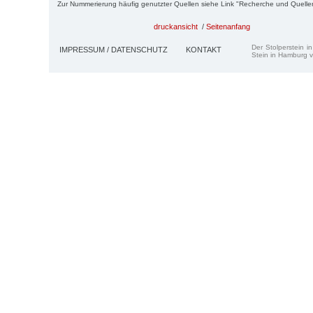
Zur Nummerierung häufig genutzter Quellen siehe Link "Recherche und Quelle
druckansicht
/
Seitenanfang
Der Stolperstein i
IMPRESSUM / DATENSCHUTZ
KONTAKT
Stein in Hamburg v