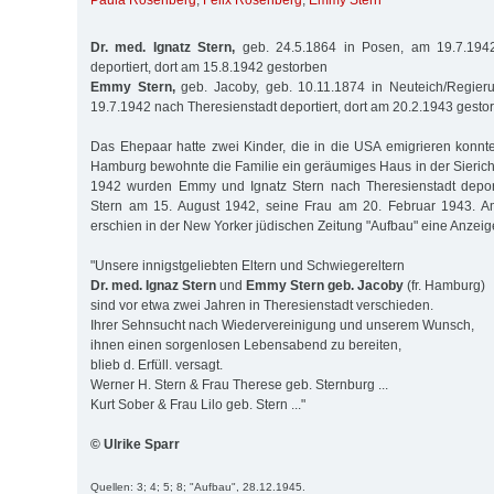
Paula Rosenberg
,
Felix Rosenberg
,
Emmy Stern
Dr. med. Ignatz Stern,
geb. 24.5.1864 in Posen, am 19.7.1942
deportiert, dort am 15.8.1942 gestorben
Emmy Stern,
geb. Jacoby, geb. 10.11.1874 in Neuteich/Regier
19.7.1942 nach Theresienstadt deportiert, dort am 20.2.1943 gesto
Das Ehepaar hatte zwei Kinder, die in die USA emigrieren konnte
Hamburg bewohnte die Familie ein geräumiges Haus in der Sierichs
1942 wurden Emmy und Ignatz Stern nach Theresienstadt deporti
Stern am 15. August 1942, seine Frau am 20. Februar 1943. 
erschien in der New Yorker jüdischen Zeitung "Aufbau" eine Anzeig
"Unsere innigstgeliebten Eltern und Schwiegereltern
Dr. med. Ignaz Stern
und
Emmy Stern geb. Jacoby
(fr. Hamburg)
sind vor etwa zwei Jahren in Theresienstadt verschieden.
Ihrer Sehnsucht nach Wiedervereinigung und unserem Wunsch,
ihnen einen sorgenlosen Lebensabend zu bereiten,
blieb d. Erfüll. versagt.
Werner H. Stern & Frau Therese geb. Sternburg ...
Kurt Sober & Frau Lilo geb. Stern ..."
© Ulrike Sparr
Quellen: 3; 4; 5; 8; "Aufbau", 28.12.1945.