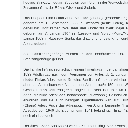
heutige Strzyżów liegt im Südosten von Polen in der Woiwodsch
Zusammenfluss der Flüsse Wisłok und Stobnica.
Das Ehepaar Pinkus und Anna Mathilde (Chana), geborene Enge
geboren am 1. September 1888 in Rzeszow (heute Polen), ha
geheiratet. Dort kamen zwei ihrer drei Kinder zur Welt: Mejer 
geboren am 7. Januar 1907 in Rzeszow, und Moryc (Moritz/Mor
Januar 1908 in Rzeszow. Senta, das dritte und jüngste Kind, wur
Altona geboren.
Alle Familienangehörige wurden in den behördlichen Dokum
Staatsangehörige geführt.
Die Familie ließ sich zunächst in einem Hinterhaus in der damalig
1938 Adolfstraße nach dem Vornamen von Hitler, ab 1. Januar 1
nieder. Pinkus Adest sorgte für seine Familie anfangs als Arbeiter
aber laut Adressbuch von Altona in der Adolphstraße 159 einen
Geschäft muss sehr erfolgreich angelaufen sein. Bereits etwa 
Anna Mathilde Adest das benachbarte (Mietwohn-) Grundstück 
erworben, das sie auch bezogen. Eigentümerin war laut Gru
(Chana) Adest. Auch das Adressbuch von Altona benannte "Fra
Ausgabe von 1940 als Eigentümerin, 1941 befand sich hinter "E.
noch ein Leerstrich.
Der älteste Sohn Adolf Adest war als Kaufmann tätig. Moritz Adest,