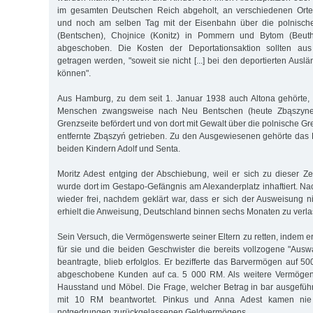
im gesamten Deutschen Reich abgeholt, an verschiedenen Ort
und noch am selben Tag mit der Eisenbahn über die polnisch
(Bentschen), Chojnice (Konitz) in Pommern und Bytom (Beuth
abgeschoben. Die Kosten der Deportationsaktion sollten au
getragen werden, "soweit sie nicht [...] bei den deportierten Au
können".
Aus Hamburg, zu dem seit 1. Januar 1938 auch Altona gehörte
Menschen zwangsweise nach Neu Bentschen (heute Zbąszynek
Grenzseite befördert und von dort mit Gewalt über die polnische G
entfernte Zbąszyń getrieben. Zu den Ausgewiesenen gehörte das
beiden Kindern Adolf und Senta.
Moritz Adest entging der Abschiebung, weil er sich zu dieser Zeit
wurde dort im Gestapo-Gefängnis am Alexanderplatz inhaftiert. N
wieder frei, nachdem geklärt war, dass er sich der Ausweisung ni
erhielt die Anweisung, Deutschland binnen sechs Monaten zu verla
Sein Versuch, die Vermögenswerte seiner Eltern zu retten, indem
für sie und die beiden Geschwister die bereits vollzogene "Au
beantragte, blieb erfolglos. Er bezifferte das Barvermögen auf 
abgeschobene Kunden auf ca. 5 000 RM. Als weitere Vermögen
Hausstand und Möbel. Die Frage, welcher Betrag in bar ausgeführ
mit 10 RM beantwortet. Pinkus und Anna Adest kamen nie 
notgedrungen zurückgelassenen Geldvermögens.