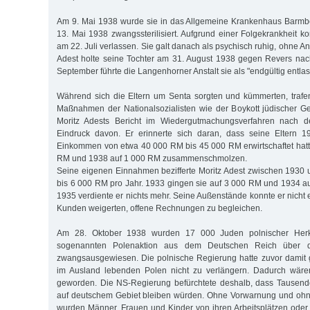
Am 9. Mai 1938 wurde sie in das Allgemeine Krankenhaus Barmbe
13. Mai 1938 zwangssterilisiert. Aufgrund einer Folgekrankheit kon
am 22. Juli verlassen. Sie galt danach als psychisch ruhig, ohne Ant
Adest holte seine Tochter am 31. August 1938 gegen Revers nac
September führte die Langenhorner Anstalt sie als "endgültig entlas
Während sich die Eltern um Senta sorgten und kümmerten, trafen
Maßnahmen der Nationalsozialisten wie der Boykott jüdischer Ge
Moritz Adests Bericht im Wiedergutmachungsverfahren nach d
Eindruck davon. Er erinnerte sich daran, dass seine Eltern 
Einkommen von etwa 40 000 RM bis 45 000 RM erwirtschaftet hatt
RM und 1938 auf 1 000 RM zusammenschmolzen.
Seine eigenen Einnahmen bezifferte Moritz Adest zwischen 1930
bis 6 000 RM pro Jahr. 1933 gingen sie auf 3 000 RM und 1934 a
1935 verdiente er nichts mehr. Seine Außenstände konnte er nicht e
Kunden weigerten, offene Rechnungen zu begleichen.
Am 28. Oktober 1938 wurden 17 000 Juden polnischer Her
sogenannten Polenaktion aus dem Deutschen Reich über d
zwangsausgewiesen. Die polnische Regierung hatte zuvor damit 
im Ausland lebenden Polen nicht zu verlängern. Dadurch wäre
geworden. Die NS-Regierung befürchtete deshalb, dass Tausende
auf deutschem Gebiet bleiben würden. Ohne Vorwarnung und oh
wurden Männer, Frauen und Kinder von ihren Arbeitsplätzen ode