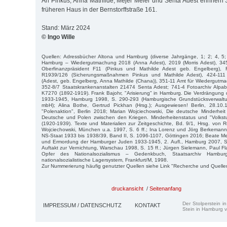
An Pinkus, Anna Mathilde, Mejer Meier und Senta Adest erinnern S
früheren Haus in der Bernstorffstraße 161.
Stand: März 2024
© Ingo Wille
Quellen: Adressbücher Altona und Hamburg (diverse Jahrgänge, 1; 2; 4, 5
Hamburg – Wiedergutmachung 2018 (Anna Adest), 2019 (Morris Adest), 345
Oberfinanzpräsident F11 (Pinkus und Mathilde Adest geb. Engelberg), 
R1939/126 (Sicherungsmaßnahmen Pinkus und Mathilde Adest), 424-111 
(Adest, geb. Engelberg, Anna Mathilde (Chana)), 351-11 Amt für Wiedergutma
352-8/7 Staatskrankenanstalten 21474 Senta Adest; 741-4 Fotoarchiv Alpabe
K7270 (1892-1919). Frank Bajohr, "Arisierung" in Hamburg. Die Verdrängung
1933-1945, Hamburg 1998, S. 290-293 (Hamburgische Grundstücksverwaltu
mbH); Alina Bothe, Gertrud Pickhan (Hrsg.); Ausgewiesen! Berlin, 28.10
"Polenaktion", Berlin 2018; Marian Wojciechowski, Die deutsche Minderheit
Deutsche und Polen zwischen den Kriegen. Minderheitenstatus und "Volks
(1920-1939). Texte und Materialien zur Zeitgeschichte, Bd. 9/1, Hrsg. von 
Wojciechowski, München u.a. 1997, S. 6 ff.; Ina Lorenz und Jörg Berkeman
NS-Staat 1933 bis 1938/39, Band II, S. 1096-1107, Göttingen 2016; Beate Mey
und Ermordung der Hamburger Juden 1933-1945, 2. Aufl., Hamburg 2007, S
Auftakt zur Vernichtung, Warschau 1998, S. 15 ff.; Jürgen Sielemann, Paul 
Opfer des Nationalsozialismus – Gedenkbuch, Staatsarchiv Hamb
nationalsozialistische Lagersystem, Frankfurt/M, 1998.
Zur Nummerierung häufig genutzter Quellen siehe Link "Recherche und Quelle
druckansicht
/
Seitenanfang
Der Stolperstein i
IMPRESSUM / DATENSCHUTZ
KONTAKT
Stein in Hamburg v