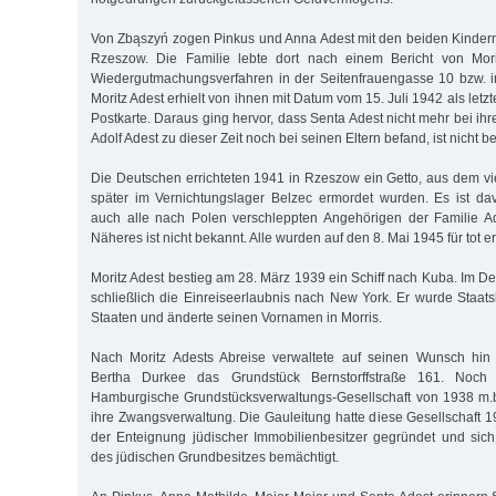
Von Zbąszyń zogen Pinkus und Anna Adest mit den beiden Kinder
Rzeszow. Die Familie lebte dort nach einem Bericht von Mori
Wiedergutmachungsverfahren in der Seitenfrauengasse 10 bzw. i
Moritz Adest erhielt von ihnen mit Datum vom 15. Juli 1942 als let
Postkarte. Daraus ging hervor, dass Senta Adest nicht mehr bei ihre
Adolf Adest zu dieser Zeit noch bei seinen Eltern befand, ist nicht b
Die Deutschen errichteten 1941 in Rzeszow ein Getto, aus dem v
später im Vernichtungslager Belzec ermordet wurden. Es ist d
auch alle nach Polen verschleppten Angehörigen der Familie A
Näheres ist nicht bekannt. Alle wurden auf den 8. Mai 1945 für tot erk
Moritz Adest bestieg am 28. März 1939 ein Schiff nach Kuba. Im D
schließlich die Einreiseerlaubnis nach New York. Er wurde Staats
Staaten und änderte seinen Vornamen in Morris.
Nach Moritz Adests Abreise verwaltete auf seinen Wunsch hin 
Bertha Durkee das Grundstück Bernstorffstraße 161. Noc
Hamburgische Grundstücksverwaltungs-Gesellschaft von 1938 m.b
ihre Zwangsverwaltung. Die Gauleitung hatte diese Gesellschaft
der Enteignung jüdischer Immobilienbesitzer gegründet und sich
des jüdischen Grundbesitzes bemächtigt.