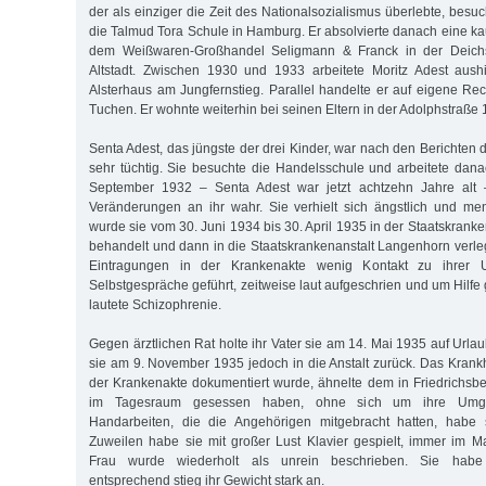
der als einziger die Zeit des Nationalsozialismus überlebte, bes
die Talmud Tora Schule in Hamburg. Er absolvierte danach eine k
dem Weißwaren-Großhandel Seligmann & Franck in der Deich
Altstadt. Zwischen 1930 und 1933 arbeitete Moritz Adest aush
Alsterhaus am Jungfernstieg. Parallel handelte er auf eigene Re
Tuchen. Er wohnte weiterhin bei seinen Eltern in der Adolphstraße 
Senta Adest, das jüngste der drei Kinder, war nach den Berichten d
sehr tüchtig. Sie besuchte die Handelsschule und arbeitete danac
September 1932 – Senta Adest war jetzt achtzehn Jahre alt 
Veränderungen an ihr wahr. Sie verhielt sich ängstlich und m
wurde sie vom 30. Juni 1934 bis 30. April 1935 in der Staatskranke
behandelt und dann in die Staatskrankenanstalt Langenhorn verlegt.
Eintragungen in der Krankenakte wenig Kontakt zu ihrer
Selbstgespräche geführt, zeitweise laut aufgeschrien und um Hilfe
lautete Schizophrenie.
Gegen ärztlichen Rat holte ihr Vater sie am 14. Mai 1935 auf Url
sie am 9. November 1935 jedoch in die Anstalt zurück. Das Krankh
der Krankenakte dokumentiert wurde, ähnelte dem in Friedrichsber
im Tagesraum gesessen haben, ohne sich um ihre Umg
Handarbeiten, die die Angehörigen mitgebracht hatten, habe si
Zuweilen habe sie mit großer Lust Klavier gespielt, immer im 
Frau wurde wiederholt als unrein beschrieben. Sie hab
entsprechend stieg ihr Gewicht stark an.