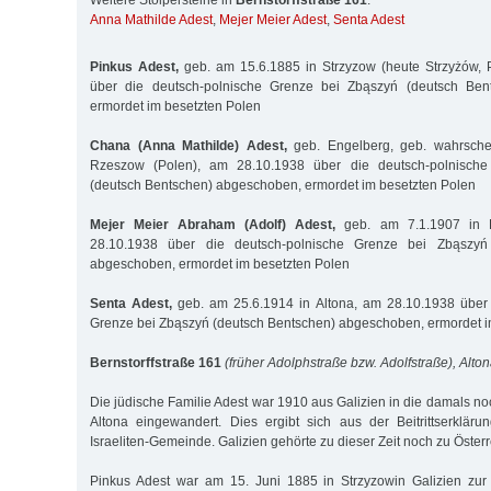
Weitere Stolpersteine in
Bernstorffstraße 161
:
Anna Mathilde Adest
,
Mejer Meier Adest
,
Senta Adest
Pinkus Adest,
geb. am 15.6.1885 in Strzyzow (heute Strzyżów, 
über die deutsch-polnische Grenze bei Zbąszyń (deutsch Ben
ermordet im besetzten Polen
Chana (Anna Mathilde) Adest,
geb. Engelberg, geb. wahrschei
Rzeszow (Polen), am 28.10.1938 über die deutsch-polnisch
(deutsch Bentschen) abgeschoben, ermordet im besetzten Polen
Mejer Meier Abraham (Adolf) Adest,
geb. am 7.1.1907 in 
28.10.1938 über die deutsch-polnische Grenze bei Zbąszyń
abgeschoben, ermordet im besetzten Polen
Senta Adest,
geb. am 25.6.1914 in Altona, am 28.10.1938 über 
Grenze bei Zbąszyń (deutsch Bentschen) abgeschoben, ermordet i
Bernstorffstraße 161
(früher Adolphstraße bzw. Adolfstraße), Alton
Die jüdische Familie Adest war 1910 aus Galizien in die damals no
Altona eingewandert. Dies ergibt sich aus der Beitrittserklär
Israeliten-Gemeinde. Galizien gehörte zu dieser Zeit noch zu Österr
Pinkus Adest war am 15. Juni 1885 in Strzyzowin Galizien zu