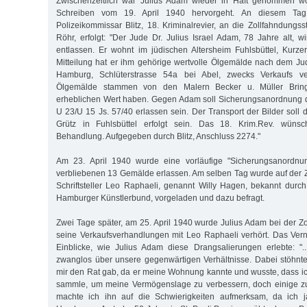
Zwischenzeitlich war Julius Adam wieder in Haft genommen w
Schreiben vom 19. April 1940 hervorgeht. An diesem Ta
Polizeikommissar Blitz, 18. Kriminalrevier, an die Zollfahndungsst
Röhr, erfolgt: "Der Jude Dr. Julius Israel Adam, 78 Jahre alt, w
entlassen. Er wohnt im jüdischen Altersheim Fuhlsbüttel, Kurz
Mitteilung hat er ihm gehörige wertvolle Ölgemälde nach dem Jud
Hamburg, Schlüterstrasse 54a bei Abel, zwecks Verkaufs ve
Ölgemälde stammen von den Malern Becker u. Müller Bringl
erheblichen Wert haben. Gegen Adam soll Sicherungsanordnung d
U 23/U 15 Js. 57/40 erlassen sein. Der Transport der Bilder soll
Grütz in Fuhlsbüttel erfolgt sein. Das 18. Krim.Rev. wünsch
Behandlung. Aufgegeben durch Blitz, Anschluss 2274."
Am 23. April 1940 wurde eine vorläufige "Sicherungsanordnu
verbliebenen 13 Gemälde erlassen. Am selben Tag wurde auf der Z
Schriftsteller Leo Raphaeli, genannt Willy Hagen, bekannt durch 
Hamburger Künstlerbund, vorgeladen und dazu befragt.
Zwei Tage später, am 25. April 1940 wurde Julius Adam bei der Zo
seine Verkaufsverhandlungen mit Leo Raphaeli verhört. Das Ver
Einblicke, wie Julius Adam diese Drangsalierungen erlebte: "..
zwanglos über unsere gegenwärtigen Verhältnisse. Dabei stöhnte
mir den Rat gab, da er meine Wohnung kannte und wusste, dass ich
sammle, um meine Vermögenslage zu verbessern, doch einige zu
machte ich ihn auf die Schwierigkeiten aufmerksam, da ich j