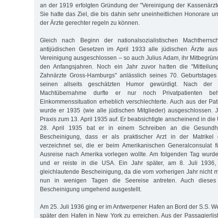
an der 1919 erfolgten Gründung der "Vereinigung der Kassenärz
Sie hatte das Ziel, die bis dahin sehr uneinheitlichen Honorare un
der Ärzte gerechter regeln zu können.
Gleich nach Beginn der nationalsozialistischen Machtherrs
antijüdischen Gesetzen im April 1933 alle jüdischen Ärzte aus
Vereinigung ausgeschlossen – so auch Julius Adam, ihr Mitbegründ
den Anfangsjahren. Noch ein Jahr zuvor hatten die "Mitteilun
Zahnärzte Gross-Hamburgs" anlässlich seines 70. Geburtstages
seinen allseits geschätzten Humor gewürdigt. Nach der nat
Machtübernahme durfte er nur noch Privatpatienten be
Einkommenssituation erheblich verschlechterte. Auch aus der Patr
wurde er 1935 (wie alle jüdischen Mitglieder) ausgeschlossen.
Praxis zum 13. April 1935 auf. Er beabsichtigte anscheinend in di
28. April 1935 bat er in einem Schreiben an die Gesundh
Bescheinigung, dass er als praktischer Arzt in der Matrikel
verzeichnet sei, die er beim Amerikanischen Generalconsulat f
Ausreise nach Amerika vorlegen wollte. Am folgenden Tag wurde
und er reiste in die USA. Ein Jahr später, am 8. Juli 1936,
gleichlautende Bescheinigung, da die vom vorherigen Jahr nicht me
nun in wenigen Tagen die Seereise antreten. Auch diese
Bescheinigung umgehend ausgestellt.
Am 25. Juli 1936 ging er im Antwerpener Hafen an Bord der S.S. W
später den Hafen in New York zu erreichen. Aus der Passagierlist