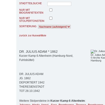
STADTTEILSUCHE
NUR MIT
BIOGRAFIETEXTEN
NUR MIT
STOLPERTONSTEIN
SORTIERUNG
zurück zur Auswahlliste
DR. JULIUS ADAM * 1862
Dr. Julius A
Kurzer Kamp 6 Altenheim (Hamburg-Nord,
© Archiv Kas
Fuhlsbüttel)
Hamburg
DR. JULIUS ADAM
JG. 1862
DEPORTIERT 1942
THERESIENSTADT
TOT 28.10.1942
Weitere Stolpersteine in
Kurzer Kamp 6 Altenheim
: