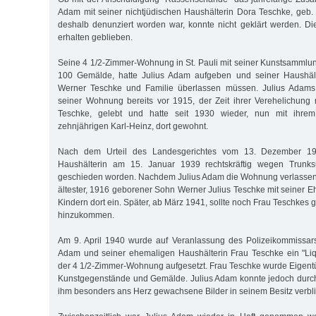
Adam mit seiner nichtjüdischen Haushälterin Dora Teschke, geb.
deshalb denunziert worden war, konnte nicht geklärt werden. Die 
erhalten geblieben.
Seine 4 1/2-Zimmer-Wohnung in St. Pauli mit seiner Kunstsammlu
100 Gemälde, hatte Julius Adam aufgeben und seiner Haushäl
Werner Teschke und Familie überlassen müssen. Julius Adams 
seiner Wohnung bereits vor 1915, der Zeit ihrer Verehelichung
Teschke, gelebt und hatte seit 1930 wieder, nun mit ihre
zehnjährigen Karl-Heinz, dort gewohnt.
Nach dem Urteil des Landesgerichtes vom 13. Dezember 1
Haushälterin am 15. Januar 1939 rechtskräftig wegen Trun
geschieden worden. Nachdem Julius Adam die Wohnung verlassen h
ältester, 1916 geborener Sohn Werner Julius Teschke mit seiner E
Kindern dort ein. Später, ab März 1941, sollte noch Frau Teschke
hinzukommen.
Am 9. April 1940 wurde auf Veranlassung des Polizeikommissars
Adam und seiner ehemaligen Haushälterin Frau Teschke ein "Liqu
der 4 1/2-Zimmer-Wohnung aufgesetzt. Frau Teschke wurde Eigentü
Kunstgegenstände und Gemälde. Julius Adam konnte jedoch durch
ihm besonders ans Herz gewachsene Bilder in seinem Besitz verbl