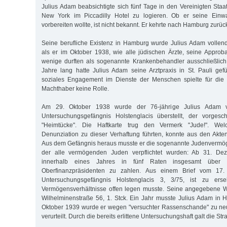
Julius Adam beabsichtigte sich fünf Tage in den Vereinigten Staa
New York im Piccadilly Hotel zu logieren. Ob er seine Ein
vorbereiten wollte, ist nicht bekannt. Er kehrte nach Hamburg zurüc
Seine berufliche Existenz in Hamburg wurde Julius Adam vollen
als er im Oktober 1938, wie alle jüdischen Ärzte, seine Approbat
wenige durften als sogenannte Krankenbehandler ausschließlic
Jahre lang hatte Julius Adam seine Arztpraxis in St. Pauli gefü
soziales Engagement im Dienste der Menschen spielte für die n
Machthaber keine Rolle.
Am 29. Oktober 1938 wurde der 76-jährige Julius Adam v
Untersuchungsgefängnis Holstenglacis überstellt, der vorges
"Heimtücke". Die Haftkarte trug den Vermerk "Jude!". We
Denunziation zu dieser Verhaftung führten, konnte aus den Akten
Aus dem Gefängnis heraus musste er die sogenannte Judenvermög
der alle vermögenden Juden verpflichtet wurden: Ab 31. De
innerhalb eines Jahres in fünf Raten insgesamt übe
Oberfinanzpräsidenten zu zahlen. Aus einem Brief vom 1
Untersuchungsgefängnis Holstenglacis 3, 3/75, ist zu ers
Vermögensverhältnisse offen legen musste. Seine angegebene 
Wilhelminenstraße 56, 1. Stck. Ein Jahr musste Julius Adam in H
Oktober 1939 wurde er wegen "versuchter Rassenschande" zu n
verurteilt. Durch die bereits erlittene Untersuchungshaft galt die Stra