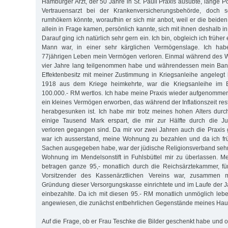
Hamburger Arzt, der 50 Jahre in St. Pauli Praxis ausübte, lange P
Vertrauensarzt bei der Krankenversicherungsbehörde, doch sc
rumhökern könnte, woraufhin er sich mir anbot, weil er die beiden
allein in Frage kamen, persönlich kannte, sich mit ihnen deshalb i
Darauf ging ich natürlich sehr gern ein. Ich bin, obgleich ich früh
Mann war, in einer sehr kärglichen Vermögenslage. Ich ha
77jährigen Leben mein Vermögen verloren. Einmal während des W
vier Jahre lang teilgenommen habe und währendessen mein Ban
Effektenbesitz mit meiner Zustimmung in Kriegsanleihe angelegt h
1918 aus dem Kriege heimkehrte, war die Kriegsanleihe im 
100.000.- RM wertlos. Ich habe meine Praxis wieder aufgenomme
ein kleines Vermögen erworben, das während der Inflationszeit rest
herabgesunken ist. Ich habe mir trotz meines hohen Alters dur
einige Tausend Mark erspart, die mir zur Hälfte durch die 
verloren gegangen sind. Da mir vor zwei Jahren auch die Praxi
war ich ausserstand, meine Wohnung zu bezahlen und da ich früh
Sachen ausgegeben habe, war der jüdische Religionsverband sehr hi
Wohnung im Mendelsonstift in Fuhlsbüttel mir zu überlassen. Me
betragen ganze 95,- monatlich durch die Reichsärztekammer, für
Vorsitzender des Kassenärztlichen Vereins war, zusammen mi
Gründung dieser Versorgungskasse einrichtete und im Laufe der J
einbezahlte. Da ich mit diesen 95.- RM monatlich unmöglich lebe
angewiesen, die zunächst entbehrlichen Gegenstände meines Haus
Auf die Frage, ob er Frau Teschke die Bilder geschenkt habe und 