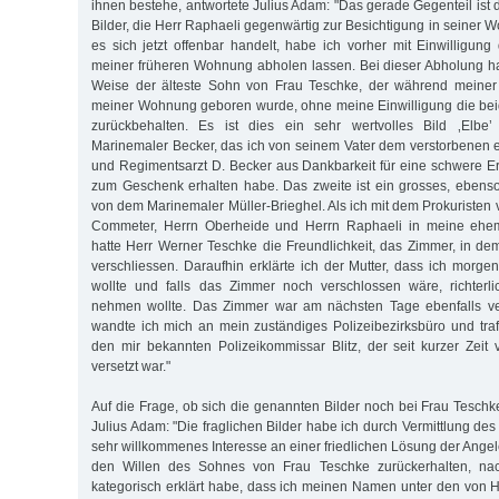
ihnen bestehe, antwortete Julius Adam: "Das gerade Gegenteil ist d
Bilder, die Herr Raphaeli gegenwärtig zur Besichtigung in seiner
es sich jetzt offenbar handelt, habe ich vorher mit Einwilligun
meiner früheren Wohnung abholen lassen. Bei dieser Abholung hat
Weise der älteste Sohn von Frau Teschke, der während meiner
meiner Wohnung geboren wurde, ohne meine Einwilligung die beid
zurückbehalten. Es ist dies ein sehr wertvolles Bild ‚Elb
Marinemaler Becker, das ich von seinem Vater dem verstorbenen
und Regimentsarzt D. Becker aus Dankbarkeit für eine schwere 
zum Geschenk erhalten habe. Das zweite ist ein grosses, ebenso
von dem Marinemaler Müller-Brieghel. Als ich mit dem Prokuristen
Commeter, Herrn Oberheide und Herrn Raphaeli in meine ehe
hatte Herr Werner Teschke die Freundlichkeit, das Zimmer, in dem
verschliessen. Daraufhin erklärte ich der Mutter, dass ich morg
wollte und falls das Zimmer noch verschlossen wäre, richterli
nehmen wollte. Das Zimmer war am nächsten Tage ebenfalls ve
wandte ich mich an mein zuständiges Polizeibezirksbüro und traf 
den mir bekannten Polizeikommissar Blitz, der seit kurzer Zeit
versetzt war."
Auf die Frage, ob sich die genannten Bilder noch bei Frau Teschk
Julius Adam: "Die fraglichen Bilder habe ich durch Vermittlung des 
sehr willkommenes Interesse an einer friedlichen Lösung der Ange
den Willen des Sohnes von Frau Teschke zurückerhalten, nac
kategorisch erklärt habe, dass ich meinen Namen unter den von He