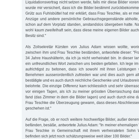
Liquidationsvertrag nicht setzen werde, falls mir diese Bilder vore
wurde mir versichert, dass ich die Bilder bestimmt zurückbekomme
Grütz aus Fuhlsbüttel hat mir erklärt, dass Frau Teschke, als er 
Anzüge und andere persönliche Gebrauchsgegenstände abholte, d
schon auf dem Vorplatz standen, anstandslos übergeben hatte. N
wohl kaum zweifelhaft sein, dass diese meine eigenen Bilder auch
Besitz sind."
Als Zollsekretär Kürsten von Julius Adam wissen wollte, worin
zwischen ihm und Frau Teschke beständen, antwortete dieser: "Fr
34 Jahre Haushälterin, da ich ja nicht verheiratet bin. In dieser la
ein unfreundliches Wort zwischen uns beiden gefallen. Ich lege im
aufrichtigst zu betonen, dass ich sowohl mit ihren Leistungen
Benehmen ausserordentlich zufrieden war und dies auch gern a
bestätigte und es auch durch reichliche Geschenke und Urlaubsrei
belohnte. Die einzige Differenz kam schliesslich und sehr überras
vor einigen Tagen, als ich zu meiner grössten Überraschung da
fand (das Zimmer in dem die Bilder lagen) und auch durch eine
Frau Teschke die Überzeugung gewann, dass dieses Abschliessen
geschehen ist."
Auf die Frage, ob er noch weitere hochwertige Bilder, außer denen
befänden, besäße, antwortete Julius Adam: "In meiner ehemaligen 
Frau Teschke in Gemeinschaft mit ihrem verheirateten Sohn 
befinden sich jetzt noch schätzungsweise weit über 100 Bilder."