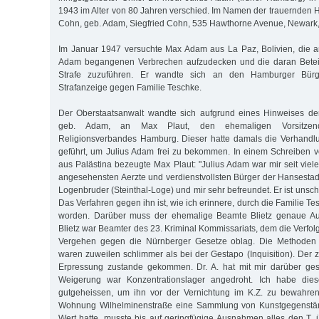
1943 im Alter von 80 Jahren verschied. Im Namen der trauernden H
Cohn, geb. Adam, Siegfried Cohn, 535 Hawthorne Avenue, Newark, 
Im Januar 1947 versuchte Max Adam aus La Paz, Bolivien, die a
Adam begangenen Verbrechen aufzudecken und die daran Beteil
Strafe zuzuführen. Er wandte sich an den Hamburger Bürge
Strafanzeige gegen Familie Teschke.
Der Oberstaatsanwalt wandte sich aufgrund eines Hinweises de
geb. Adam, an Max Plaut, den ehemaligen Vorsitzen
Religionsverbandes Hamburg. Dieser hatte damals die Verhandl
geführt, um Julius Adam frei zu bekommen. In einem Schreiben
aus Palästina bezeugte Max Plaut: "Julius Adam war mir seit viel
angesehensten Aerzte und verdienstvollsten Bürger der Hansestad
Logenbruder (Steinthal-Loge) und mir sehr befreundet. Er ist unschu
Das Verfahren gegen ihn ist, wie ich erinnere, durch die Familie T
worden. Darüber muss der ehemalige Beamte Blietz genaue Au
Blietz war Beamter des 23. Kriminal Kommissariats, dem die Verf
Vergehen gegen die Nürnberger Gesetze oblag. Die Methoden 
waren zuweilen schlimmer als bei der Gestapo (Inquisition). Der zit
Erpressung zustande gekommen. Dr. A. hat mit mir darüber ges
Weigerung war Konzentrationslager angedroht. Ich habe diese
gutgeheissen, um ihn vor der Vernichtung im K.Z. zu bewahren.
Wohnung Wilhelminenstraße eine Sammlung von Kunstgegenstä
Wert hatte, musste bis auf geringfügige Ausnahmen alles den T. ü