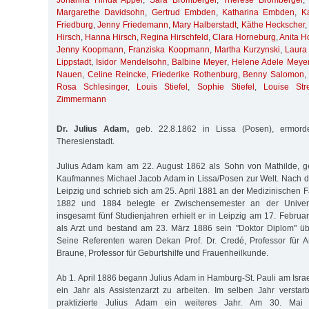
Johanna Hinda Appel
,
Sara Bromberger
,
Therese Bromberger
Margarethe Davidsohn
,
Gertrud Embden
,
Katharina Embden
,
K
Friedburg
,
Jenny Friedemann
,
Mary Halberstadt
,
Käthe Heckscher
Hirsch
,
Hanna Hirsch
,
Regina Hirschfeld
,
Clara Horneburg
,
Anita H
Jenny Koopmann
,
Franziska Koopmann
,
Martha Kurzynski
,
Laura
Lippstadt
,
Isidor Mendelsohn
,
Balbine Meyer
,
Helene Adele Meye
Nauen
,
Celine Reincke
,
Friederike Rothenburg
,
Benny Salomon
Rosa Schlesinger
,
Louis Stiefel
,
Sophie Stiefel
,
Louise Stre
Zimmermann
Dr. Julius Adam,
geb. 22.8.1862 in Lissa (Posen), ermord
Theresienstadt.
Julius Adam kam am 22. August 1862 als Sohn von Mathilde, g
Kaufmannes Michael Jacob Adam in Lissa/Posen zur Welt. Nach d
Leipzig und schrieb sich am 25. April 1881 an der Medizinischen 
1882 und 1884 belegte er Zwischensemester an der Univers
insgesamt fünf Studienjahren erhielt er in Leipzig am 17. Februa
als Arzt und bestand am 23. März 1886 sein "Doktor Diplom" ü
Seine Referenten waren Dekan Prof. Dr. Credé, Professor für A
Braune, Professor für Geburtshilfe und Frauenheilkunde.
Ab 1. April 1886 begann Julius Adam in Hamburg-St. Pauli am Isra
ein Jahr als Assistenzarzt zu arbeiten. Im selben Jahr verstarb
praktizierte Julius Adam ein weiteres Jahr. Am 30. Ma