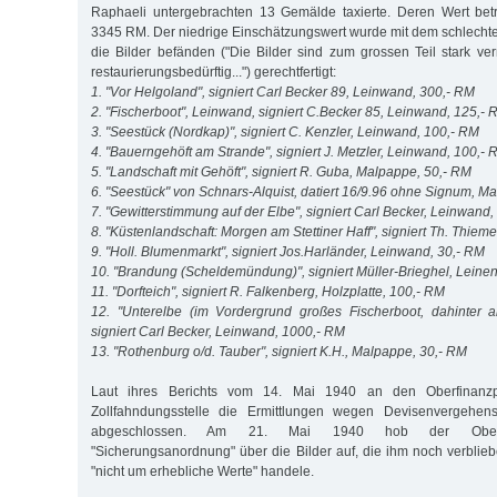
Raphaeli untergebrachten 13 Gemälde taxierte. Deren Wert be
3345 RM. Der niedrige Einschätzungswert wurde mit dem schlechte
die Bilder befänden ("Die Bilder sind zum grossen Teil stark ve
restaurierungsbedürftig...") gerechtfertigt:
1. "Vor Helgoland", signiert Carl Becker 89, Leinwand, 300,- RM
2. "Fischerboot", Leinwand, signiert C.Becker 85, Leinwand, 125,- 
3. "Seestück (Nordkap)", signiert C. Kenzler, Leinwand, 100,- RM
4. "Bauerngehöft am Strande", signiert J. Metzler, Leinwand, 100,-
5. "Landschaft mit Gehöft", signiert R. Guba, Malpappe, 50,- RM
6. "Seestück" von Schnars-Alquist, datiert 16/9.96 ohne Signum, M
7. "Gewitterstimmung auf der Elbe", signiert Carl Becker, Leinwand
8. "Küstenlandschaft: Morgen am Stettiner Haff", signiert Th. Thie
9. "Holl. Blumenmarkt", signiert Jos.Harländer, Leinwand, 30,- RM
10. "Brandung (Scheldemündung)", signiert Müller-Brieghel, Leine
11. "Dorfteich", signiert R. Falkenberg, Holzplatte, 100,- RM
12. "Unterelbe (im Vordergrund großes Fischerboot, dahinter 
signiert Carl Becker, Leinwand, 1000,- RM
13. "Rothenburg o/d. Tauber", signiert K.H., Malpappe, 30,- RM
Laut ihres Berichts vom 14. Mai 1940 an den Oberfinanzpr
Zollfahndungsstelle die Ermittlungen wegen Devisenvergehe
abgeschlossen. Am 21. Mai 1940 hob der Oberfin
"Sicherungsanordnung" über die Bilder auf, die ihm noch verblieb
"nicht um erhebliche Werte" handele.