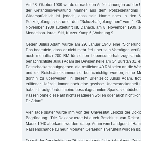
Am 28. Oktober 1939 wurde er nach den Aufzeichnungen auf der 
der Gefängnisverwaltung Männer aus dem Polizeigefängnis Fu
Widersprüchlich ist jedoch, dass sein Name noch in den Ve
Polizeigefängnisses unter den "Schutzhaftgefangenen" vom 1. O
November 1939 aufgeführt ist. Danach, am 8. November 1939, z
Mendelson- Israel-Stift, Kurzer Kamp 6, Wohnung 9.
Gegen Julius Adam wurde am 29. Januar 1940 eine "Sicherungs
Das bedeutete, dass er nicht mehr frei über sein Vermögen verfü
noch monatlich 200 RM für seinen Lebensunterhalt zugestand
benachrichtigte Julius Adam die Devisenstelle am Gr. Burstah 31, 
Postscheckamt aufgegeben, die restlichen 40 RM seien an die W
und die Reichsärztekammer sei benachrichtigt worden, seine 
dorthin zu überweisen. In diesem Brief zeigt Julius Adam, tro
erlittener Haftzeit, immer noch eine gewisse Unerschrockenheit
habe ich aufgefordert meine beschlagnahmten Sparkassenbücher z
Kassen ohne diese auf nichts reagieren wollen oder auch nicht kö
Dr. Adam".
Vier Tage später wurde ihm von der Universität Leipzig der Dokto
Begründung: "Die Doktorwuerde ist durch Beschluss von Rekto
Maerz 1940 aberkannt worden, da pp. Adam vom Landgericht Ham
Rassenschande zu neun Monaten Gefaengnis verurteilt worden ist.
Ob mit der Anschuldigung "Rassenschande" das jahrelange Zus