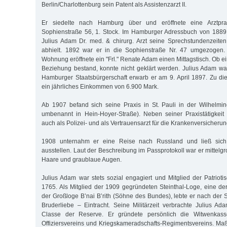
Berlin/Charlottenburg sein Patent als Assistenzarzt II.
Er siedelte nach Hamburg über und eröffnete eine Arztpra
Sophienstraße 56, 1. Stock. Im Hamburger Adressbuch von 1889 
Julius Adam Dr. med. & chirurg. Arzt seine Sprechstundenzeite
abhielt. 1892 war er in die Sophienstraße Nr. 47 umgezogen.
Wohnung eröffnete ein "Frl." Renate Adam einen Mittagstisch. Ob e
Beziehung bestand, konnte nicht geklärt werden. Julius Adam war 
Hamburger Staatsbürgerschaft erwarb er am 9. April 1897. Zu dies
ein jährliches Einkommen von 6.900 Mark.
Ab 1907 befand sich seine Praxis in St. Pauli in der Wilhelmi
umbenannt in Hein-Hoyer-Straße). Neben seiner Praxistätigkeit
auch als Polizei- und als Vertrauensarzt für die Krankenversicheru
1908 unternahm er eine Reise nach Russland und ließ sich
ausstellen. Laut der Beschreibung im Passprotokoll war er mittelg
Haare und graublaue Augen.
Julius Adam war stets sozial engagiert und Mitglied der Patrioti
1765. Als Mitglied der 1909 gegründeten Steinthal-Loge, eine de
der Großloge B’nai B’rith (Söhne des Bundes), lebte er nach der 
Bruderliebe – Eintracht. Seine Militärzeit verbrachte Julius Ada
Classe der Reserve. Er gründete persönlich die Witwenkas
Offiziersvereins und Kriegskameradschafts-Regimentsvereins. Maß