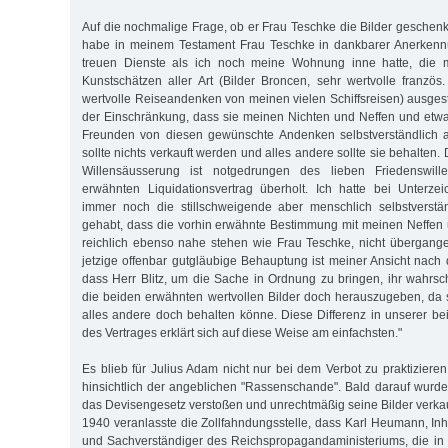
Auf die nochmalige Frage, ob er Frau Teschke die Bilder geschenkt 
habe in meinem Testament Frau Teschke in dankbarer Anerkennu
treuen Dienste als ich noch meine Wohnung inne hatte, die m
Kunstschätzen aller Art (Bilder Broncen, sehr wertvolle französ
wertvolle Reiseandenken von meinen vielen Schiffsreisen) ausgest
der Einschränkung, dass sie meinen Nichten und Neffen und et
Freunden von diesen gewünschte Andenken selbstverständlich a
sollte nichts verkauft werden und alles andere sollte sie behalten.
Willensäusserung ist notgedrungen des lieben Friedenswil
erwähnten Liquidationsvertrag überholt. Ich hatte bei Unterze
immer noch die stillschweigende aber menschlich selbstverstä
gehabt, dass die vorhin erwähnte Bestimmung mit meinen Neffen u
reichlich ebenso nahe stehen wie Frau Teschke, nicht übergang
jetzige offenbar gutgläubige Behauptung ist meiner Ansicht nach 
dass Herr Blitz, um die Sache in Ordnung zu bringen, ihr wahrsch
die beiden erwähnten wertvollen Bilder doch herauszugeben, da
alles andere doch behalten könne. Diese Differenz in unserer be
des Vertrages erklärt sich auf diese Weise am einfachsten."
Es blieb für Julius Adam nicht nur bei dem Verbot zu praktiziere
hinsichtlich der angeblichen "Rassenschande". Bald darauf wurde
das Devisengesetz verstoßen und unrechtmäßig seine Bilder verkau
1940 veranlasste die Zollfahndungsstelle, dass Karl Heumann, I
und Sachverständiger des Reichspropagandaministeriums, die i