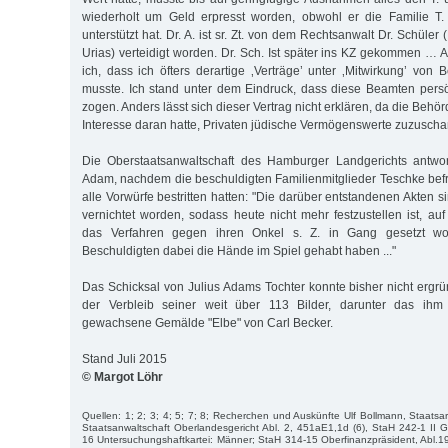
wiederholt um Geld erpresst worden, obwohl er die Familie T. 
unterstützt hat. Dr. A. ist sr. Zt. von dem Rechtsanwalt Dr. Schüler
Urias) verteidigt worden. Dr. Sch. Ist später ins KZ gekommen …
ich, dass ich öfters derartige ‚Verträge’ unter ‚Mitwirkung’ von
musste. Ich stand unter dem Eindruck, dass diese Beamten persö
zogen. Anders lässt sich dieser Vertrag nicht erklären, da die Behö
Interesse daran hatte, Privaten jüdische Vermögenswerte zuzusch
Die Oberstaatsanwaltschaft des Hamburger Landgerichts antwo
Adam, nachdem die beschuldigten Familienmitglieder Teschke be
alle Vorwürfe bestritten hatten: "Die darüber entstandenen Akten si
vernichtet worden, sodass heute nicht mehr festzustellen ist, a
das Verfahren gegen ihren Onkel s. Z. in Gang gesetzt wo
Beschuldigten dabei die Hände im Spiel gehabt haben ..."
Das Schicksal von Julius Adams Tochter konnte bisher nicht ergr
der Verbleib seiner weit über 113 Bilder, darunter das ih
gewachsene Gemälde "Elbe" von Carl Becker.
Stand Juli 2015
© Margot Löhr
Quellen: 1; 2; 3; 4; 5; 7; 8; Recherchen und Auskünfte Ulf Bollmann, Staats
Staatsanwaltschaft Oberlandesgericht Abl. 2, 451aE1,1d (6), StaH 242-1 II Ge
16 Untersuchungshaftkartei: Männer; StaH 314-15 Oberfinanzpräsident, Abl.19