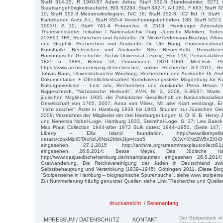
StaH 314-15, R 1940-57 Adam Julius; StaH 332-5 Standesämter, 3271 
Staatsangehörigkeitsaufsicht, BIII 52283; StaH 332-7, AIf 180, F 663; StaH 
10; StaH 352-3 Medizinalkollegium, IVC 18; StaH 352-3, IC2 Bd. II; StaH
Karteikarten Ärzte A-L; StaH 355-4 Versicherungsbehörden, 180; StaH 522-1
1993/1 A 10; StaH 741-4 Fotoarchiv, K 2513; Hamburger Adressbüch
Theresienstädter Initiative / Nationalarchiv Prag, Jüdische Matriken, Tode
253891 TFA; Recherchen und Auskünfte Dr. NicoleTiedemann-Bischop, Alto
und Graphik; Recherchen und Auskünfte Dr. Ute Haug, Provenienzforsc
Kunsthalle; Recherchen und Auskünfte Silke Beiner-Büth, Gemäldere
Hamburgische Geschichte; Archiv Universität Leipzig, Film 519, Personalakten
1825 u. 1889, Rektor 59; Promotionen 1810–1969, Med.Fak. Pr
https://www.archiv.uni-leipzig.de/recherche/, online Recherche 8.9.2011;
Tobias Baus, Universitätsarchiv Würzburg; Recherchen und Auskünfte Dr. And
Dokumentation + Öffentlichkeitsarbeit Koordinierungsstelle Magdeburg für 
Kulturgutverluste – Lost arts; Recherchen und Auskünfte Petra Hesse, Un
Niggeschmidt, "Nichtarische Herkunft", KVH, Nr. 2, 2008, S.36/37; Marli
jüdischen Mitglieder 1935, die Patriotische Gesellschaft im Nationalsozialis
Gesellschaft von 1765, 2007; Anna von Villiez, Mit aller Kraft verdrängt, 
"nicht arischer" Ärzte in Hamburg 1933 bis 1945, Studien zur Jüdischen Ge
2009; Verzeichnis der Mitglieder der drei Hamburger Logen U. O. B. B. Henry 
und Nehemia Nobel-Loge, Hamburg 1933, Steinthal-Loge, S. 37; Leo Baeck In
Max Plaut Collection 1944-after 1973 Bulk dates: 1944–1950, (Seite 147,
Liberty – Ellis Island foundation, http://www.libertyellisfou
details/czoxMjoiOTAxNzU0Nzk2Mzk3Ijs=/czo5 OiJwYXNzZW5nZXIiOw=
eingesehen 27.1.2015 http://archive.org/stream/maxplautcollecti01
eingesehen 26.8.2014; Beate Meyer, Das Jüdische Ha
http://www.dasjuedischehamburg.de/inhalt/plautmax eingesehen 26.8.201
Gratwanderung. Die Reichsvereinigung der Juden in Deutschland zw
Selbstbehauptung und Verstrickung (1939–1945), Göttingen 2011. (Diese Biog
"Stolpersteine in Hamburg – biographische Spurensuche", siehe www stolpers
Zur Nummerierung häufig genutzter Quellen siehe Link "Recherche und Quelle
druckansicht
/
Seitenanfang
Der Stolperstein i
IMPRESSUM / DATENSCHUTZ
KONTAKT