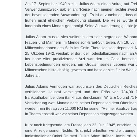
Am 17. September 1940 stellte Julius Adam einen Antrag auf Fr
Verwendungszweck gab er an: "Reise nach meiner Tochter zwec
der bevorstehenden Auswanderung". Es ist anzunehmen, dass di
frühen nicht ehelichen Verbindung stammt. Die Reise wurde i
innerhalb eines Monats genehmigt. Seine Auswanderung glückte je
Julius Adam musste sich weiterhin den sehr begrenzten Wohnr
Frauen und Männern im Mendelson-Israel-Stift teilen. Am 19. Jul
Mitbewohnerinnen des Stifts ins Getto Theresienstadt deportiert.
25. Oktober 1942, verstarb er dort, der Todesfallanzeige nach, an 
ins hohe Alter praktizierende Arzt war den im Getto herrsch
Lebensbedingungen erlegen. Ein Großteil seines Lebens war J
Mitmenschen hilfreich tätig gewesen und hatte er sich für ihr Wohl 
Jahre alt.
Julius Adams Vermögen war zugunsten des Deutschen Reiches
verbliebene Hausrat versteigert und der Erlös von 784,9
Bankguthaben bei dem Bankhaus Brinckmann, Wirtz & Co und 71 
Versicherung zwei Monate nach seiner Deportation dem Oberfinan
worden. Ein Betrag von 11.000 RM für seinen "Heimeinkaufsvertrag
in Theresienstadt war vor seiner Deportation eingezogen worden.
Kurz nach Kriegsende, am Freitag, den 22. Juni 1945, erschien in d
eine Anzeige seiner Nichte: "Erst jetzt erhielten wir die traurig
innigstgeliebter Onkel Dr. med. Julius Adam (früher Hamburg) in 