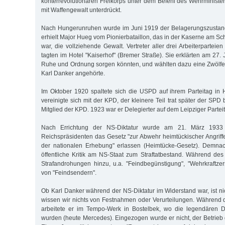
konterrevolutionären Freikorps unter dem Befehl des Wehrminist
mit Waffengewalt unterdrückt.
Nach Hungerunruhen wurde im Juni 1919 der Belagerungszustand
erhielt Major Hueg vom Pionierbataillon, das in der Kaserne am Sc
war, die vollziehende Gewalt. Vertreter aller drei Arbeiterpart
tagten im Hotel "Kaiserhof" (Bremer Straße). Sie erklärten am 27. J
Ruhe und Ordnung sorgen könnten, und wählten dazu eine Zwölfe
Karl Danker angehörte.
Im Oktober 1920 spaltete sich die USPD auf ihrem Parteitag in H
vereinigte sich mit der KPD, der kleinere Teil trat später der SPD
Mitglied der KPD. 1923 war er Delegierter auf dem Leipziger Partei
Nach Errichtung der NS-Diktatur wurde am 21. März 1933
Reichspräsidenten das Gesetz "zur Abwehr heimtückischer Angrif
der nationalen Erhebung" erlassen (Heimtücke-Gesetz). Demnac
öffentliche Kritik am NS-Staat zum Straftatbestand. Während de
Strafandrohungen hinzu, u.a. "Feindbegünstigung", "Wehrkraftz
von "Feindsendern".
Ob Karl Danker während der NS-Diktatur im Widerstand war, ist ni
wissen wir nichts von Fest­nahmen oder Verurteilungen. Während 
arbeitete er im Tempo-Werk in Bostelbek, wo die legendären Dr
wurden (heute Mercedes). Eingezogen wurde er nicht, der Betrieb ga