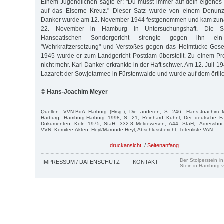
Einem Jugendlichen sagte er: "Du musst immer auf dein eigenes
auf das Eiserne Kreuz." Dieser Satz wurde von einem Denunzi
Danker wurde am 12. November 1944 festgenommen und kam zunäch
22. November in Hamburg in Untersuchungshaft. Die Sta
Hanseatischen Sondergericht strengte gegen ihn ei
"Wehrkraftzersetzung" und Verstoßes gegen das Heimtücke-Gese
1945 wurde er zum Landgericht Postdam überstellt. Zu einem Pr
nicht mehr. Karl Danker erkrankte in der Haft schwer. Am 12. Juli 1
Lazarett der Sowjetarmee in Fürsten­walde und wurde auf dem örtlic
© Hans-Joachim Meyer
Quellen: VVN-BdA Harburg (Hrsg.), Die anderen, S. 246; Hans-Joachim
Harburg, Hamburg-Harburg 1998, S. 21; Reinhard Kühnl, Der deutsche F
Dokumenten, Köln 1975; StaH, 332-8 Meldewesen, A44; StaH,, Adressbüch
VVN, Komitee-Akten; Heyl/Maronde-Heyl, Abschlussbericht; Totenliste VAN.
druckansicht
/
Seitenanfang
Der Stolperstein i
IMPRESSUM / DATENSCHUTZ
KONTAKT
Stein in Hamburg v