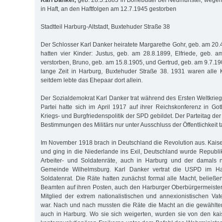
Karl Danker,
geb. 28.5.1883 in Bönebüttel bei Neumünster, wegen
in Haft, an den Haftfolgen am 12.7.1945 gestorben
Stadtteil Harburg-Altstadt, Buxtehuder Straße 38
Der Schlosser Karl Danker heiratete Margarethe Gohr, geb. am 20.4
hatten vier Kinder: Justus, geb. am 28.8.1899, Elfriede, geb.
verstorben, Bruno, geb. am 15.8.1905, und Gertrud, geb. am 9.7.1
lange Zeit in Harburg, Buxtehuder Straße 38. 1931 waren alle
seitdem lebte das Ehepaar dort allein.
Der Sozialdemokrat Karl Danker trat während des Ersten Weltkrie
Partei hatte sich im April 1917 auf ihrer Reichskonferenz in Go
Kriegs- und Burgfriedenspolitik der SPD gebildet. Der Parteitag d
Bestimmungen des Militärs nur unter Ausschluss der Öffentlichkeit 
Im November 1918 brach in Deutschland die Revolution aus. Kaiser
und ging in die Niederlande ins Exil, Deutschland wurde Republik
Arbeiter- und Soldatenräte, auch in Harburg und der damals n
Gemeinde Wilhelmsburg. Karl Danker vertrat die USPD im Har
Soldatenrat. Die Räte hatten zunächst formal alle Macht, beließe
Beamten auf ihren Posten, auch den Harburger Oberbürgermeister
Mitglied der extrem nationalistischen und annexionistischen Va
war. Nach und nach mussten die Räte die Macht an die gewählte
auch in Harburg. Wo sie sich weigerten, wurden sie von den ka